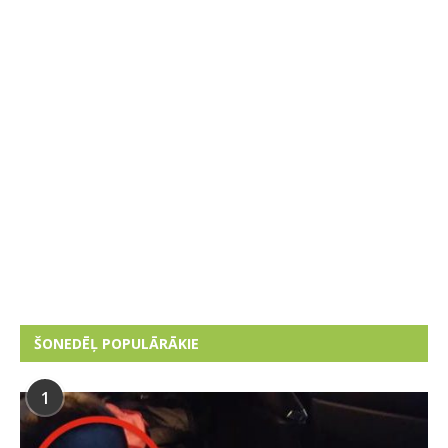
ŠONEDĒĻ POPULĀRĀKIE
1