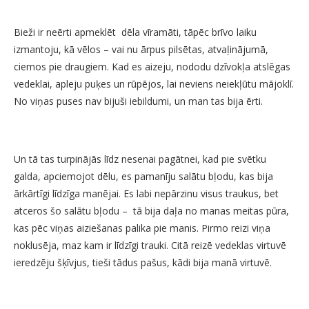
Bieži ir neērti apmeklēt dēla vīramāti, tāpēc brīvo laiku
izmantoju, kā vēlos – vai nu ārpus pilsētas, atvaļinājumā,
ciemos pie draugiem. Kad es aizeju, nododu dzīvokļa atslēgas
vedeklai, apleju puķes un rūpējos, lai neviens neiekļūtu mājoklī.
No viņas puses nav bijuši iebildumi, un man tas bija ērti.
Un tā tas turpinājās līdz nesenai pagātnei, kad pie svētku
galda, apciemojot dēlu, es pamanīju salātu bļodu, kas bija
ārkārtīgi līdzīga manējai. Es labi nepārzinu visus traukus, bet
atceros šo salātu bļodu – tā bija daļa no manas meitas pūra,
kas pēc viņas aiziešanas palika pie manis. Pirmo reizi viņa
noklusēja, maz kam ir līdzīgi trauki. Citā reizē vedeklas virtuvē
ieredzēju šķīvjus, tieši tādus pašus, kādi bija manā virtuvē.