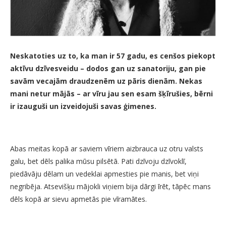
Neskatoties uz to, ka man ir 57 gadu, es cenšos piekopt
aktīvu dzīvesveidu – dodos gan uz sanatoriju, gan pie
savām vecajām draudzenēm uz pāris dienām. Nekas
mani netur mājās – ar vīru jau sen esam šķīrušies, bērni
ir izauguši un izveidojuši savas ģimenes.
Abas meitas kopā ar saviem vīriem aizbrauca uz otru valsts
galu, bet dēls palika mūsu pilsētā. Pati dzīvoju dzīvoklī,
piedāvāju dēlam un vedeklai apmesties pie manis, bet viņi
negribēja. Atsevišķu mājokli viņiem bija dārgi īrēt, tāpēc mans
dēls kopā ar sievu apmetās pie vīramātes.