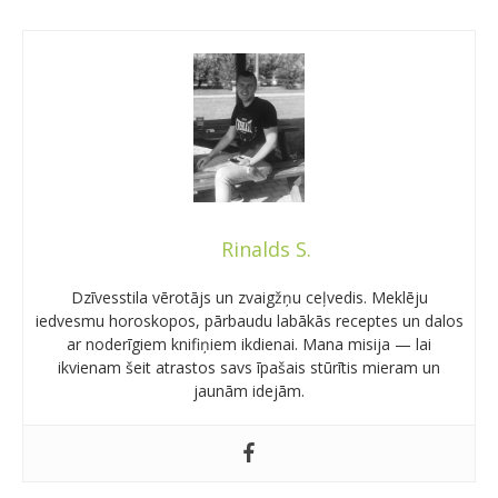
Rinalds S.
Dzīvesstila vērotājs un zvaigžņu ceļvedis. Meklēju
iedvesmu horoskopos, pārbaudu labākās receptes un dalos
ar noderīgiem knifiņiem ikdienai. Mana misija — lai
ikvienam šeit atrastos savs īpašais stūrītis mieram un
jaunām idejām.