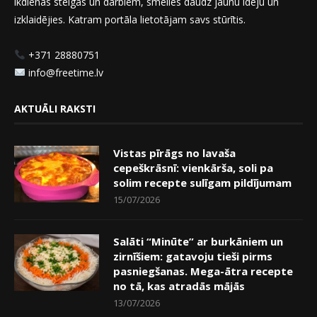
ikdienas steigas un darbiem, smelies daudz jaunu ideju un
izklaidējies. Katram portāla lietotājam savs stūrītis.
+371 28880751
info@freetime.lv
AKTUĀLI RAKSTI
Vistas pīrāgs no lavaša
cepeškrāsnī: vienkārša, soli pa
solim recepte sulīgam pildījumam
15/07/2026
Salāti “Minūte” ar burkāniem un
zirnīšiem: gatavoju tieši pirms
pasniegšanas. Mega-ātra recepte
no tā, kas atradās mājās
13/07/2026