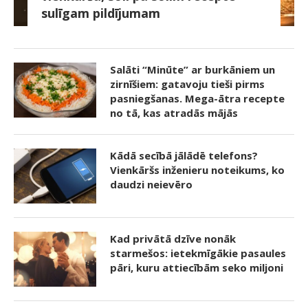
sulīgam pildījumam
Salāti “Minūte” ar burkāniem un
zirnīšiem: gatavoju tieši pirms
pasniegšanas. Mega-ātra recepte
no tā, kas atradās mājās
Kādā secībā jālādē telefons?
Vienkāršs inženieru noteikums, ko
daudzi neievēro
Kad privātā dzīve nonāk
starmešos: ietekmīgākie pasaules
pāri, kuru attiecībām seko miljoni