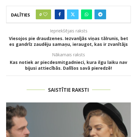
0
DALĪTIES
Iepriekšējais raksts
Viesojos pie draudzenes. Iezvanījās viņas tālrunis, bet
es gandrīz zaudēju samaņu, ieraugot, kas ir zvanītājs
Nākamais raksts
Kas notiek ar piecdesmitgadnieci, kura ilgu laiku nav
bijusi attiecībās. Dalīšos savā pieredzē!
SAISTĪTIE RAKSTI