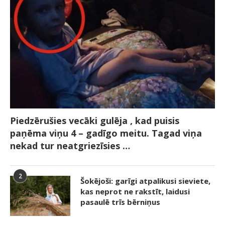
Piedzērušies vecāki gulēja , kad puisis
paņēma viņu 4 – gadīgo meitu. Tagad viņa
nekad tur neatgriezīsies …
2
Šokējoši: garīgi atpalikusi sieviete,
kas neprot ne rakstīt, laidusi
pasaulē trīs bērniņus