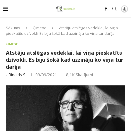
Sākums
Ģimene
Atstāju atslēgas vedeklai, lai viņa
pieskatītu dzīvokli. Es biju šokā kad uzzināju ko viņa tur darīja
ĢIMENE
Atstāju atslēgas vedeklai, lai viņa pieskatītu
dzīvokli. Es biju šokā kad uzzināju ko viņa tur
darīja
-
Rinalds S.
09/09/2021
8,1K
Skatījumi