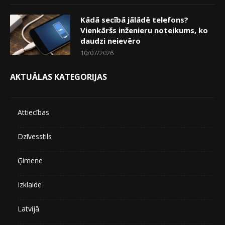
Kādā secībā jālādē telefons?
Vienkāršs inženieru noteikums, ko
daudzi neievēro
10/07/2026
AKTUĀLAS KATEGORIJAS
Attiecības
Dzīvesstils
Ģimene
Izklaide
Latvijā