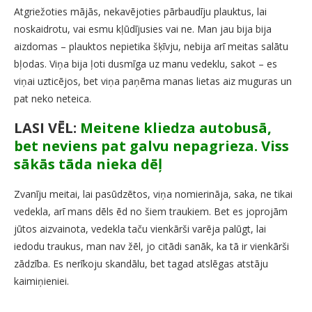
Atgriežoties mājās, nekavējoties pārbaudīju plauktus, lai
noskaidrotu, vai esmu kļūdījusies vai ne. Man jau bija bija
aizdomas – plauktos nepietika šķīvju, nebija arī meitas salātu
bļodas. Viņa bija ļoti dusmīga uz manu vedeklu, sakot – es
viņai uzticējos, bet viņa paņēma manas lietas aiz muguras un
pat neko neteica.
LASI VĒL:
Meitene kliedza autobusā,
bet neviens pat galvu nepagrieza. Viss
sākās tāda nieka dēļ
Zvanīju meitai, lai pasūdzētos, viņa nomierināja, saka, ne tikai
vedekla, arī mans dēls ēd no šiem traukiem. Bet es joprojām
jūtos aizvainota, vedekla taču vienkārši varēja palūgt, lai
iedodu traukus, man nav žēl, jo citādi sanāk, ka tā ir vienkārši
zādzība. Es nerīkoju skandālu, bet tagad atslēgas atstāju
kaimiņieniei.