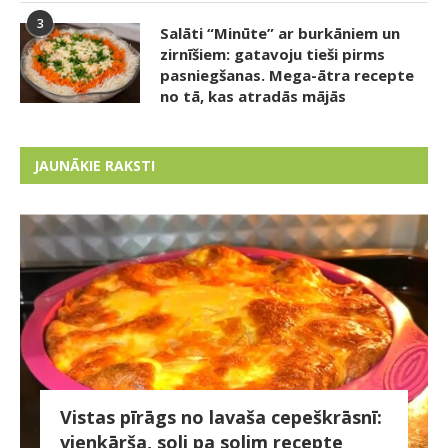
3
Salāti “Minūte” ar burkāniem un
zirnīšiem: gatavoju tieši pirms
pasniegšanas. Mega-ātra recepte
no tā, kas atradās mājās
JAUNĀKIE RAKSTI
Vistas pīrāgs no lavaša cepeškrāsnī:
vienkārša, soli pa solim recepte