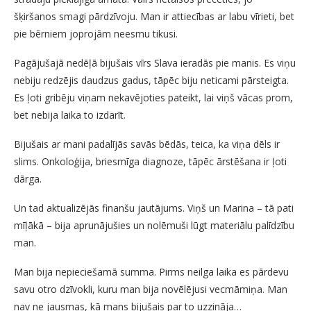
šķiršanos smagi pārdzīvoju. Man ir attiecības ar labu vīrieti, bet
pie bērniem joprojām neesmu tikusi.
Pagājušajā nedēļā bijušais vīrs Slava ieradās pie manis. Es viņu
nebiju redzējis daudzus gadus, tāpēc biju neticami pārsteigta.
Es ļoti gribēju viņam nekavējoties pateikt, lai viņš vācas prom,
bet nebija laika to izdarīt.
Bijušais ar mani padalījās savās bēdās, teica, ka viņa dēls ir
slims. Onkoloģija, briesmīga diagnoze, tāpēc ārstēšana ir ļoti
dārga.
Un tad aktualizējās finanšu jautājums. Viņš un Marina – tā pati
mīļākā – bija aprunājušies un nolēmuši lūgt materiālu palīdzību
man.
Man bija nepieciešamā summa. Pirms neilga laika es pārdevu
savu otro dzīvokli, kuru man bija novēlējusi vecmāmiņa. Man
nav ne jausmas, kā mans bijušais par to uzzināja…