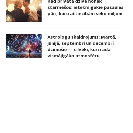
Kad privātā dzīve nonāk
starmešos: ietekmīgākie pasaules
pāri, kuru attiecībām seko miljoni
Astrologu skaidrojums: Martā,
jūnijā, septembrī un decembrī
dzimušie — cilvēki, kuri rada
vismājīgāko atmosfēru