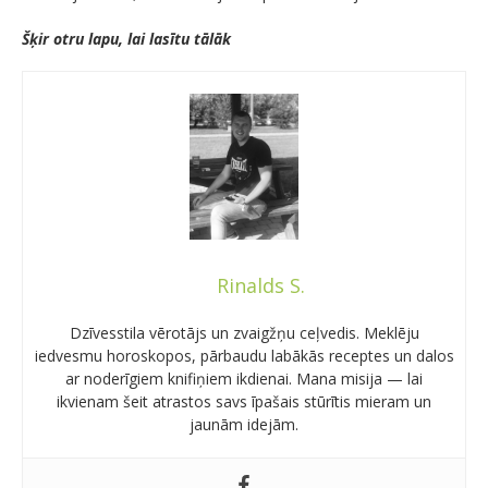
Šķir otru lapu, lai lasītu tālāk
Rinalds S.
Dzīvesstila vērotājs un zvaigžņu ceļvedis. Meklēju
iedvesmu horoskopos, pārbaudu labākās receptes un dalos
ar noderīgiem knifiņiem ikdienai. Mana misija — lai
ikvienam šeit atrastos savs īpašais stūrītis mieram un
jaunām idejām.