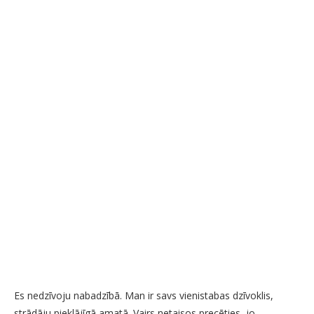
Es nedzīvoju nabadzībā. Man ir savs vienistabas dzīvoklis,
strādāju pieklājīgā amatā. Vairs netaisos precēties, jo