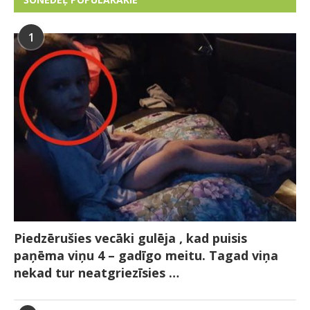
1
Piedzērušies vecāki gulēja , kad puisis
paņēma viņu 4 – gadīgo meitu. Tagad viņa
nekad tur neatgriezīsies …