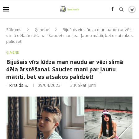
Sākums
Ģimene
Bijušais vīrs lūdza man naudu ar vēzi
slimā dēla ārstēšanai. Sauciet mani par ļaunu mātīti, bet es atsakos
palīdzēt!
ĢIMENE
Bijušais vīrs lūdza man naudu ar vēzi slimā
dēla ārstēšanai. Sauciet mani par ļaunu
mātīti, bet es atsakos palīdzēt!
-
Rinalds S.
09/04/2023
3,K
Skatījumi