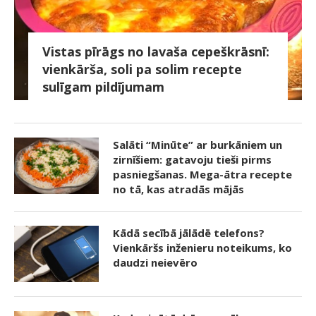
Vistas pīrāgs no lavaša cepeškrāsnī:
vienkārša, soli pa solim recepte
sulīgam pildījumam
Salāti “Minūte” ar burkāniem un
zirnīšiem: gatavoju tieši pirms
pasniegšanas. Mega-ātra recepte
no tā, kas atradās mājās
Kādā secībā jālādē telefons?
Vienkāršs inženieru noteikums, ko
daudzi neievēro