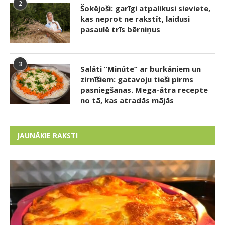
2
Šokējoši: garīgi atpalikusi sieviete,
kas neprot ne rakstīt, laidusi
pasaulē trīs bērniņus
3
Salāti “Minūte” ar burkāniem un
zirnīšiem: gatavoju tieši pirms
pasniegšanas. Mega-ātra recepte
no tā, kas atradās mājās
JAUNĀKIE RAKSTI