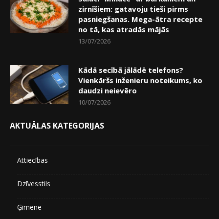
zirnīšiem: gatavoju tieši pirms
pasniegšanas. Mega-ātra recepte
no tā, kas atradās mājās
13/07/2026
Kādā secībā jālādē telefons?
Vienkāršs inženieru noteikums, ko
daudzi neievēro
10/07/2026
AKTUĀLAS KATEGORIJAS
Attiecības
Dzīvesstils
Ģimene