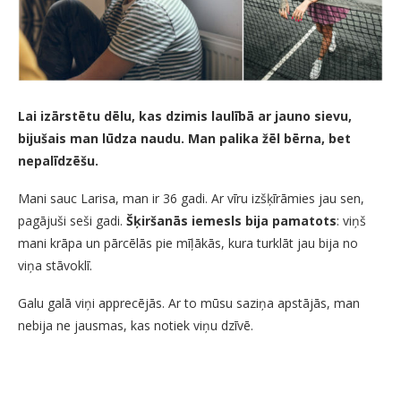
Lai izārstētu dēlu, kas dzimis laulībā ar jauno sievu,
bijušais man lūdza naudu. Man palika žēl bērna, bet
nepalīdzēšu.
Mani sauc Larisa, man ir 36 gadi. Ar vīru izšķīrāmies jau sen,
pagājuši seši gadi.
Šķiršanās iemesls bija pamatots
: viņš
mani krāpa un pārcēlās pie mīļākās, kura turklāt jau bija no
viņa stāvoklī.
Galu galā viņi apprecējās. Ar to mūsu saziņa apstājās, man
nebija ne jausmas, kas notiek viņu dzīvē.