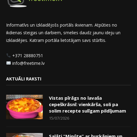
Informatīvs un izklaidējošs portāls ikvienam. Atpūties no
ikdienas steigas un darbiem, smelies daudz jaunu ideju un
izklaidējies. Katram portāla lietotājam savs stūrītis.
+371 28880751
info@freetime.lv
AKTUĀLI RAKSTI
Vistas pīrāgs no lavaša
cepeškrāsnī: vienkārša, soli pa
solim recepte sulīgam pildījumam
15/07/2026
Salāti “Minūte” ar burkāniem un