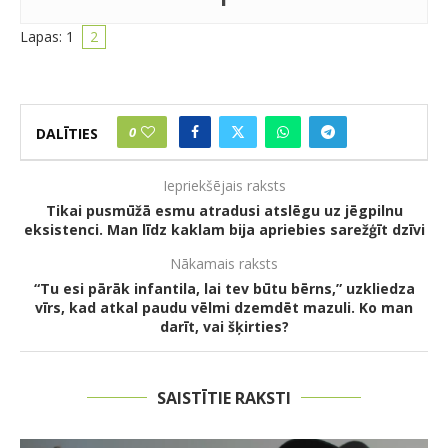
Lapas:
1
2
0
DALĪTIES
Iepriekšējais raksts
Tikai pusmūžā esmu atradusi atslēgu uz jēgpilnu
eksistenci. Man līdz kaklam bija apriebies sarežģīt dzīvi
Nākamais raksts
“Tu esi pārāk infantila, lai tev būtu bērns,” uzkliedza
vīrs, kad atkal paudu vēlmi dzemdēt mazuli. Ko man
darīt, vai šķirties?
SAISTĪTIE RAKSTI