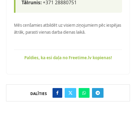
Tālrunis:
+371 28880751
Mēs cenšamies atbildēt uz visiem ziņojumiem pēc iespējas
ātrāk, parasti vienas darba dienas laikā.
Paldies, ka esi daļa no Freetime.lv kopienas!
DALĪTIES