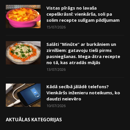
Vistas pīrāgs no lavaša
cepeškrāsnī: vienkārša, soli pa
solim recepte sulīgam pildījumam
15/07/2026
Salāti “Minūte” ar burkāniem un
zirnīšiem: gatavoju tieši pirms
pasniegšanas. Mega-ātra recepte
no tā, kas atradās mājās
13/07/2026
Kādā secībā jālādē telefons?
Vienkāršs inženieru noteikums, ko
daudzi neievēro
10/07/2026
AKTUĀLAS KATEGORIJAS