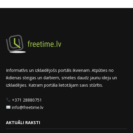
Informatīvs un izklaidējošs portāls ikvienam. Atpūties no
ikdienas steigas un darbiem, smelies daudz jaunu ideju un
izklaidējies. Katram portāla lietotājam savs stūrītis.
+371 28880751
info@freetime.lv
AKTUĀLI RAKSTI