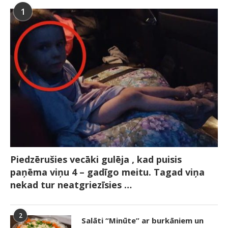
1
Piedzērušies vecāki gulēja , kad puisis
paņēma viņu 4 – gadīgo meitu. Tagad viņa
nekad tur neatgriezīsies …
2
Salāti “Minūte” ar burkāniem un