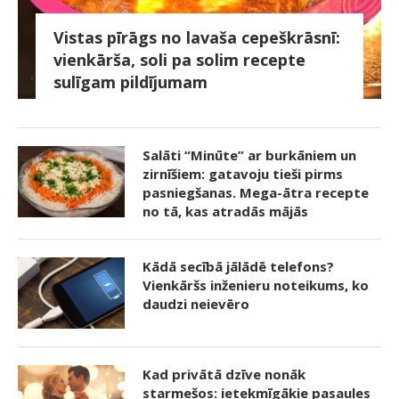
Vistas pīrāgs no lavaša cepeškrāsnī:
vienkārša, soli pa solim recepte
sulīgam pildījumam
Salāti “Minūte” ar burkāniem un
zirnīšiem: gatavoju tieši pirms
pasniegšanas. Mega-ātra recepte
no tā, kas atradās mājās
Kādā secībā jālādē telefons?
Vienkāršs inženieru noteikums, ko
daudzi neievēro
Kad privātā dzīve nonāk
starmešos: ietekmīgākie pasaules