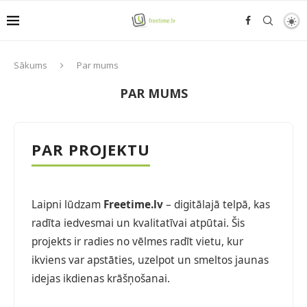
Sākums
Par mums
PAR MUMS
PAR PROJEKTU
Laipni lūdzam
Freetime.lv
– digitālajā telpā, kas
radīta iedvesmai un kvalitatīvai atpūtai. Šis
projekts ir radies no vēlmes radīt vietu, kur
ikviens var apstāties, uzelpot un smeltos jaunas
idejas ikdienas krāšņošanai.