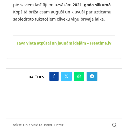
pie saviem lasītājiem uzsākām
2021. gada sākumā
.
Kopš tā brīža esam auguši un kļuvuši par uzticamu
sabiedroto tūkstošiem cilvēku viņu brīvajā laikā.
Tava vieta atpūtai un jaunām idejām – Freetime.lv
DALĪTIES