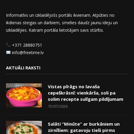
Informatīvs un izklaidējošs portāls ikvienam. Atpūties no
ikdienas steigas un darbiem, smelies daudz jaunu ideju un
izklaidējies. Katram portāla lietotājam savs stūrītis.
+371 28880751
info@freetime.lv
AKTUĀLI RAKSTI
Vistas pīrāgs no lavaša
cepeškrāsnī: vienkārša, soli pa
solim recepte sulīgam pildījumam
15/07/2026
Salāti “Minūte” ar burkāniem un
zirnīšiem: gatavoju tieši pirms