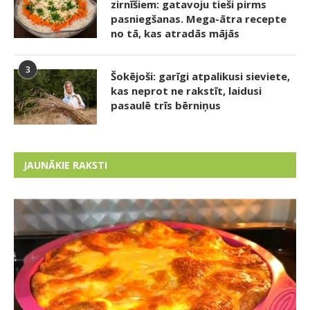
zirnīšiem: gatavoju tieši pirms
pasniegšanas. Mega-ātra recepte
no tā, kas atradās mājās
3
Šokējoši: garīgi atpalikusi sieviete,
kas neprot ne rakstīt, laidusi
pasaulē trīs bērniņus
JAUNĀKIE RAKSTI