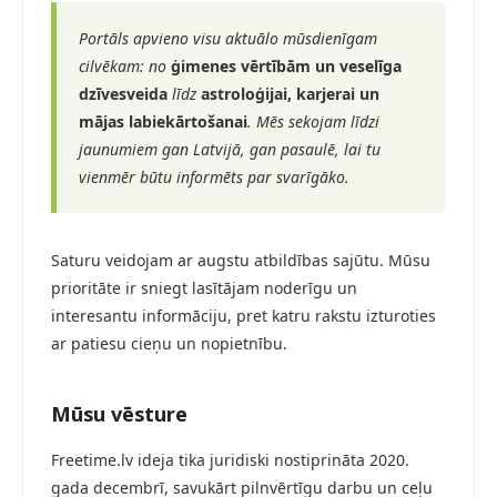
Portāls apvieno visu aktuālo mūsdienīgam
cilvēkam: no
ģimenes vērtībām un veselīga
dzīvesveida
līdz
astroloģijai, karjerai un
mājas labiekārtošanai
. Mēs sekojam līdzi
jaunumiem gan Latvijā, gan pasaulē, lai tu
vienmēr būtu informēts par svarīgāko.
Saturu veidojam ar augstu atbildības sajūtu. Mūsu
prioritāte ir sniegt lasītājam noderīgu un
interesantu informāciju, pret katru rakstu izturoties
ar patiesu cieņu un nopietnību.
Mūsu vēsture
Freetime.lv ideja tika juridiski nostiprināta 2020.
gada decembrī, savukārt pilnvērtīgu darbu un ceļu