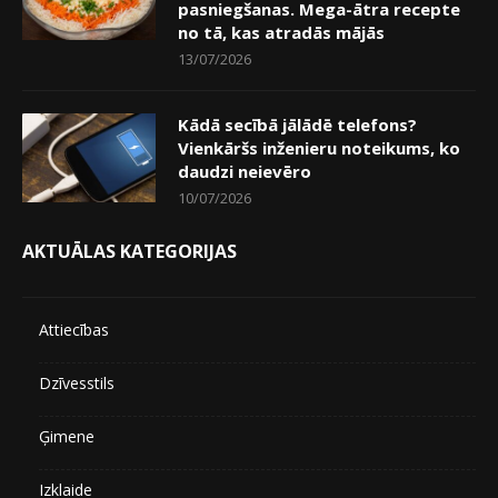
pasniegšanas. Mega-ātra recepte
no tā, kas atradās mājās
13/07/2026
Kādā secībā jālādē telefons?
Vienkāršs inženieru noteikums, ko
daudzi neievēro
10/07/2026
AKTUĀLAS KATEGORIJAS
Attiecības
Dzīvesstils
Ģimene
Izklaide