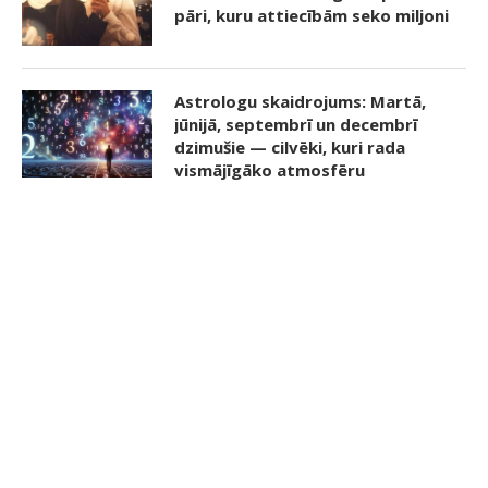
pāri, kuru attiecībām seko miljoni
Astrologu skaidrojums: Martā,
jūnijā, septembrī un decembrī
dzimušie — cilvēki, kuri rada
vismājīgāko atmosfēru