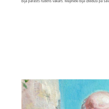
Bija parasts rudens vakars. Mājinieki bija izklīduši pa 