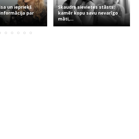
evietes stāsts:
u savu nevarīgo
“Tev jau 35, bet nav ne bērnu,
ne...