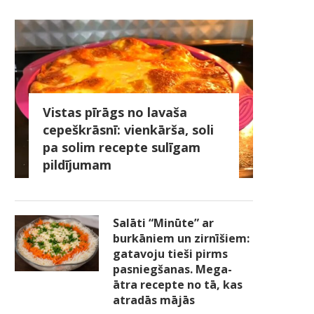
Vistas pīrāgs no lavaša
cepeškrāsnī: vienkārša, soli
pa solim recepte sulīgam
pildījumam
Salāti “Minūte” ar
burkāniem un zirnīšiem:
gatavoju tieši pirms
pasniegšanas. Mega-
ātra recepte no tā, kas
atradās mājās