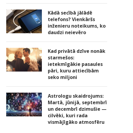
Kādā secībā jālādē
telefons? Vienkāršs
inženieru noteikums, ko
daudzi neievēro
Kad privātā dzīve nonāk
starmešos:
ietekmīgākie pasaules
pāri, kuru attiecībām
seko miljoni
Astrologu skaidrojums:
Martā, jūnijā, septembrī
un decembrī dzimušie —
cilvēki, kuri rada
vismājīgāko atmosfēru