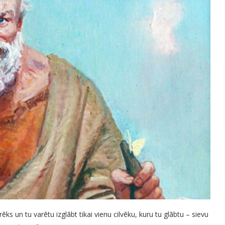
rēks un tu varētu izglābt tikai vienu cilvēku, kuru tu glābtu – sievu