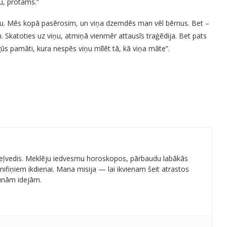
nu, protams.”
evu. Mēs kopā pasērosim, un viņa dzemdēs man vēl bērnus. Bet –
 Skatoties uz viņu, atmiņā vienmēr attausīs traģēdija. Bet pats
ūs pamāti, kura nespēs viņu mīlēt tā, kā viņa māte”.
 ceļvedis. Meklēju iedvesmu horoskopos, pārbaudu labākās
ifiņiem ikdienai. Mana misija — lai ikvienam šeit atrastos
aunām idejām.