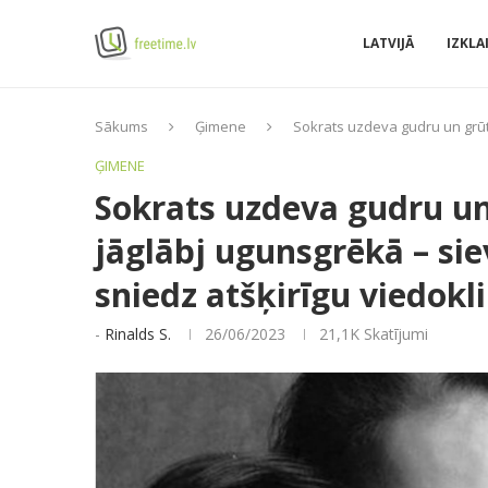
LATVIJĀ
IZKLA
Sākums
Ģimene
Sokrats uzdeva gudru un grūtu 
ĢIMENE
Sokrats uzdeva gudru un
jāglābj ugunsgrēkā – siev
sniedz atšķirīgu viedokli
-
Rinalds S.
26/06/2023
21,1K
Skatījumi