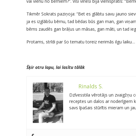
vai vienu no bērniem?”. Visi vīrieši bija vienisprātis: “Bēr
Tikmēr Sokrats paziņoja: “Bet es glābtu savu jauno si
ja es izglābšu bērnu, tad bēdas būs gan man, gan viņam.
bērns zaudēs gan brāļus un māsas, gan māti, un tad ieg
Protams, strīdi par šo tematu toreiz nerimās ilgu laiku…
Šķir otru lapu, lai lasītu tālāk
Rinalds S.
Dzīvesstila vērotājs un zvaigžņu
receptes un dalos ar noderīgiem kn
savs īpašais stūrītis mieram un j