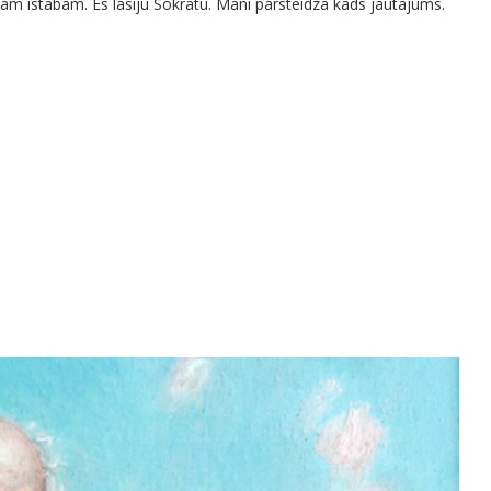
savām istabām. Es lasīju Sokratu. Mani pārsteidza kāds jautājums.