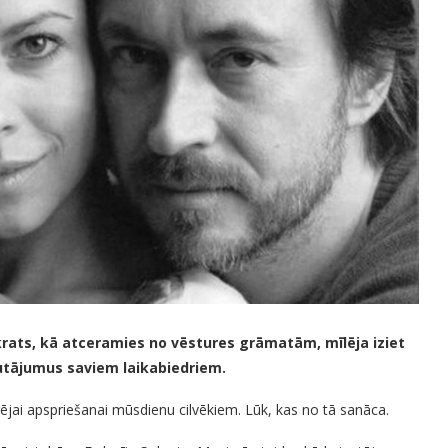
krats, kā atceramies no vēstures grāmatām, mīlēja iziet
autājumus saviem laikabiedriem.
jai apspriešanai mūsdienu cilvēkiem. Lūk, kas no tā sanāca.