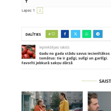
Lapas:
1
2
0
DALĪTIES
Iepriekšējais raksts
Gadu no gada stādu savus iecienītākos
tomātus: tie ir gaļīgi, sulīgi un garšīgi.
Favorīti jebkurā sakņu dārzā
SAIS