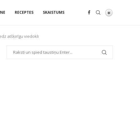
ENE
RECEPTES
SKAISTUMS
dz atšķirīgu viedokli