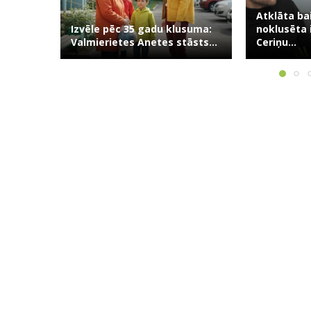
Atklāta baisa un iepriekš
Skaudrs si
usuma:
noklusēta informācija par
kamēr kop
āsts...
Ceriņu...
māti,...