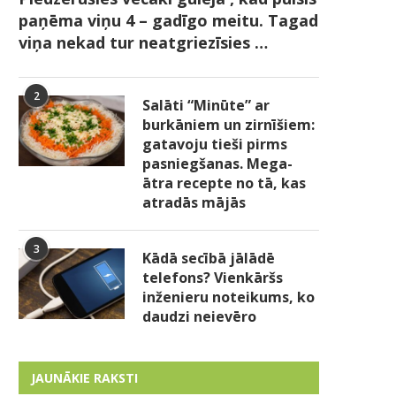
paņēma viņu 4 – gadīgo meitu. Tagad
viņa nekad tur neatgriezīsies …
2
Salāti “Minūte” ar
burkāniem un zirnīšiem:
gatavoju tieši pirms
pasniegšanas. Mega-
ātra recepte no tā, kas
atradās mājās
3
Kādā secībā jālādē
telefons? Vienkāršs
inženieru noteikums, ko
daudzi neievēro
JAUNĀKIE RAKSTI