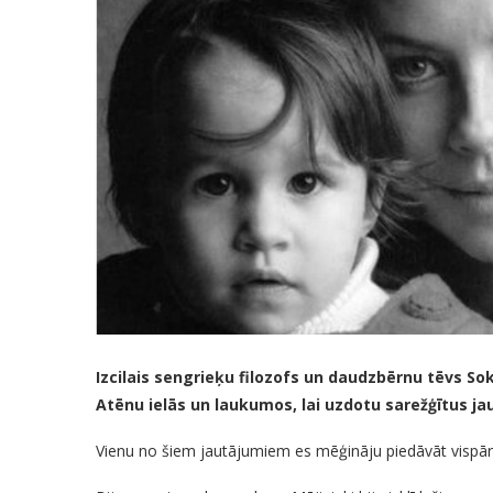
Izcilais sengrieķu filozofs un daudzbērnu tēvs So
Atēnu ielās un laukumos, lai uzdotu sarežģītus j
Vienu no šiem jautājumiem es mēģināju piedāvāt vispārē