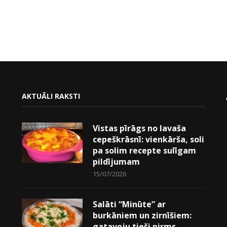
AKTUĀLI RAKSTI
Vistas pīrāgs no lavaša
cepeškrāsnī: vienkārša, soli
pa solim recepte sulīgam
pildījumam
15/07/2026
Salāti “Minūte” ar
burkāniem un zirnīšiem:
gatavoju tieši pirms