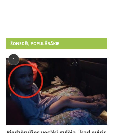
ŠONEDĒĻ POPULĀRĀKIE
1
Piedzērušies vecāki gulēja , kad puisis