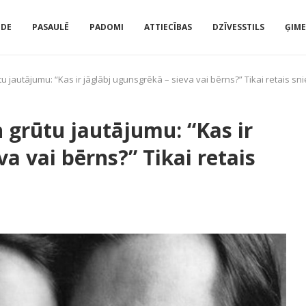
IDE
PASAULĒ
PADOMI
ATTIECĪBAS
DZĪVESSTILS
ĢIM
jautājumu: “Kas ir jāglābj ugunsgrēkā – sieva vai bērns?” Tikai retais snie
 grūtu jautājumu: “Kas ir
a vai bērns?” Tikai retais