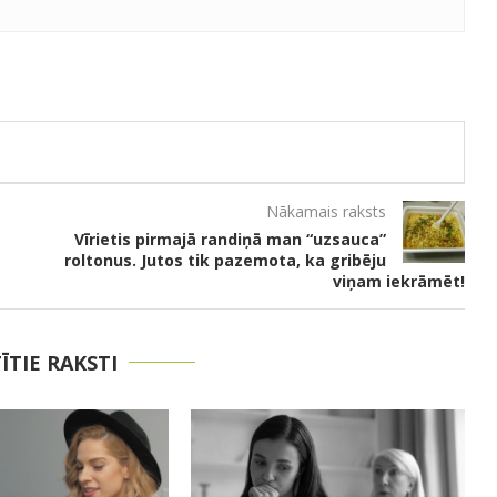
Nākamais raksts
Vīrietis pirmajā randiņā man “uzsauca”
roltonus. Jutos tik pazemota, ka gribēju
viņam iekrāmēt!
TĪTIE RAKSTI