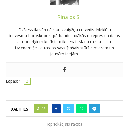
Rinalds S.
Dzīvesstila vērotājs un zvaigžņu ceļvedis. Meklēju
iedvesmu horoskopos, pārbaudu labākās receptes un dalos
ar noderīgiem knifiņiem ikdienai. Mana misija — lai
ikvienam šeit atrastos savs īpašais stūrītis mieram un
jaunām idejām.
Lapas:
1
2
2
DALĪTIES
Iepriekšējais raksts