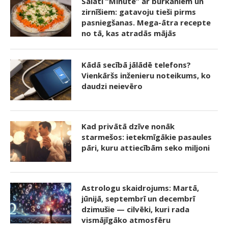
Salāti “Minūte” ar burkāniem un
zirnīšiem: gatavoju tieši pirms
pasniegšanas. Mega-ātra recepte
no tā, kas atradās mājās
Kādā secībā jālādē telefons?
Vienkāršs inženieru noteikums, ko
daudzi neievēro
Kad privātā dzīve nonāk
starmešos: ietekmīgākie pasaules
pāri, kuru attiecībām seko miljoni
Astrologu skaidrojums: Martā,
jūnijā, septembrī un decembrī
dzimušie — cilvēki, kuri rada
vismājīgāko atmosfēru