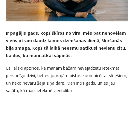
Ir pagājis gads, kopš šķīros no vīra, mēs pat nenovēlam
viens otram daudz laimes dzimšanas dienā, šķiršanās
bija smaga. Kopš tā laikā neesmu satikusi nevienu citu,
baidos, ka mani atkal sāpinās.
Es lieliski apzinos, ka manām bažām nevajadzētu ietekmēt
personīgo dzīvi, bet es joprojām bīstos komunicēt ar vīriešiem,
un neko nevaru šajā ziņā darīt. Man ir 51 gads, un es jau
sajūtu, kā mani ietekmē vientulība.