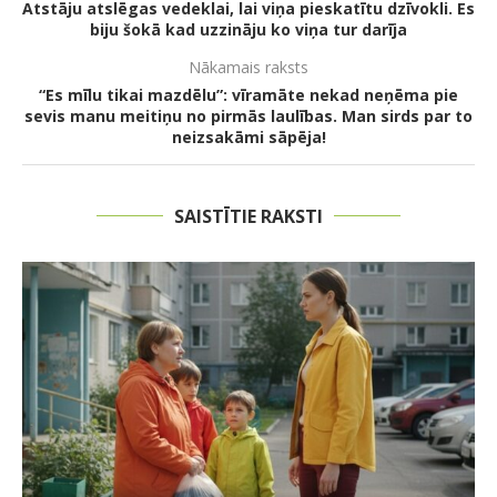
Atstāju atslēgas vedeklai, lai viņa pieskatītu dzīvokli. Es
biju šokā kad uzzināju ko viņa tur darīja
Nākamais raksts
“Es mīlu tikai mazdēlu”: vīramāte nekad neņēma pie
sevis manu meitiņu no pirmās laulības. Man sirds par to
neizsakāmi sāpēja!
SAISTĪTIE RAKSTI