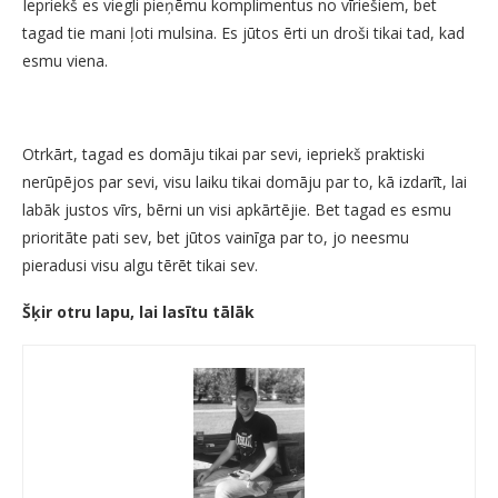
Iepriekš es viegli pieņēmu komplimentus no vīriešiem, bet
tagad tie mani ļoti mulsina. Es jūtos ērti un droši tikai tad, kad
esmu viena.
Otrkārt, tagad es domāju tikai par sevi, iepriekš praktiski
nerūpējos par sevi, visu laiku tikai domāju par to, kā izdarīt, lai
labāk justos vīrs, bērni un visi apkārtējie. Bet tagad es esmu
prioritāte pati sev, bet jūtos vainīga par to, jo neesmu
pieradusi visu algu tērēt tikai sev.
Šķir otru lapu, lai lasītu tālāk