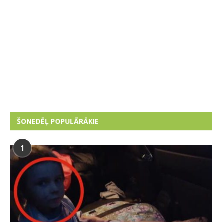
ŠONEDĒĻ POPULĀRĀKIE
1