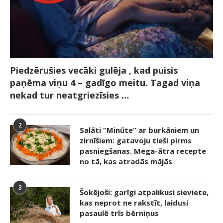
Piedzērušies vecāki gulēja , kad puisis
paņēma viņu 4 – gadīgo meitu. Tagad viņa
nekad tur neatgriezīsies …
2
Salāti “Minūte” ar burkāniem un
zirnīšiem: gatavoju tieši pirms
pasniegšanas. Mega-ātra recepte
no tā, kas atradās mājās
3
Šokējoši: garīgi atpalikusi sieviete,
kas neprot ne rakstīt, laidusi
pasaulē trīs bērniņus