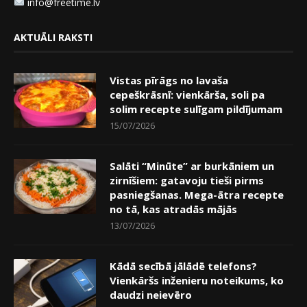
info@freetime.lv
AKTUĀLI RAKSTI
Vistas pīrāgs no lavaša
cepeškrāsnī: vienkārša, soli pa
solim recepte sulīgam pildījumam
15/07/2026
Salāti “Minūte” ar burkāniem un
zirnīšiem: gatavoju tieši pirms
pasniegšanas. Mega-ātra recepte
no tā, kas atradās mājās
13/07/2026
Kādā secībā jālādē telefons?
Vienkāršs inženieru noteikums, ko
daudzi neievēro