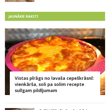
JAUNĀKIE RAKSTI
Vistas pīrāgs no lavaša cepeškrāsnī:
vienkārša, soli pa solim recepte
sulīgam pildījumam