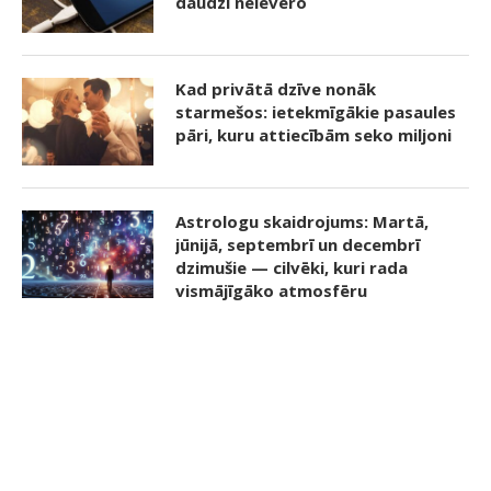
daudzi neievēro
Kad privātā dzīve nonāk
starmešos: ietekmīgākie pasaules
pāri, kuru attiecībām seko miljoni
Astrologu skaidrojums: Martā,
jūnijā, septembrī un decembrī
dzimušie — cilvēki, kuri rada
vismājīgāko atmosfēru