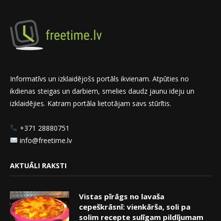
Informatīvs un izklaidējošs portāls ikvienam. Atpūties no
ikdienas steigas un darbiem, smelies daudz jaunu ideju un
izklaidējies. Katram portāla lietotājam savs stūrītis.
+371 28880751
info@freetime.lv
AKTUĀLI RAKSTI
Vistas pīrāgs no lavaša
cepeškrāsnī: vienkārša, soli pa
solim recepte sulīgam pildījumam