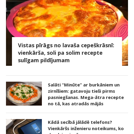
Vistas pīrāgs no lavaša cepeškrāsnī:
vienkārša, soli pa solim recepte
sulīgam pildījumam
Salāti “Minūte” ar burkāniem un
zirnīšiem: gatavoju tieši pirms
pasniegšanas. Mega-ātra recepte
no tā, kas atradās mājās
Kādā secībā jālādē telefons?
Vienkāršs inženieru noteikums, ko