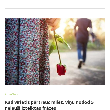
Attiecības
Kad vīrietis pārtrauc mīlēt, viņu nodod 5
nejauši izteiktas frāzes