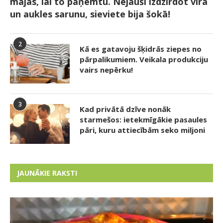
mājās, lai to paņemtu. Nejauši izdzirdot vīra
un aukles sarunu, sieviete bija šokā!
2
Kā es gatavoju šķidrās ziepes no
pārpalikumiem. Veikala produkciju
vairs nepērku!
3
Kad privātā dzīve nonāk
starmešos: ietekmīgākie pasaules
pāri, kuru attiecībām seko miljoni
JAUNĀKIE RAKSTI