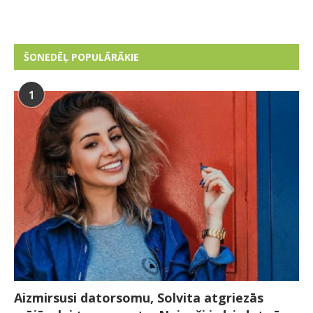
ŠONEDĒĻ POPULĀRĀKIE
1
Aizmirsusi datorsomu, Solvita atgriezās