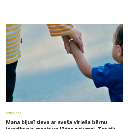
Attiecības
Mana bijusī sieva ar sveša vīrieša bērnu