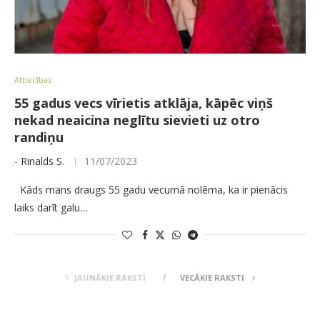
Attiecības
55 gadus vecs vīrietis atklāja, kāpēc viņš
nekad neaicina neglītu sievieti uz otro
randiņu
-
Rinalds S.
11/07/2023
Kāds mans draugs 55 gadu vecumā nolēma, ka ir pienācis
laiks darīt galu…
JAUNĀKIE RAKSTI
VECĀKIE RAKSTI