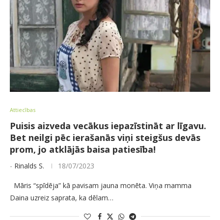
Attiecības
Puisis aizveda vecākus iepazīstināt ar līgavu.
Bet neilgi pēc ierašanās viņi steigšus devās
prom, jo atklājās baisa patiesība!
-
Rinalds S.
18/07/2023
Māris “spīdēja” kā pavisam jauna monēta. Viņa mamma
Daina uzreiz saprata, ka dēlam…