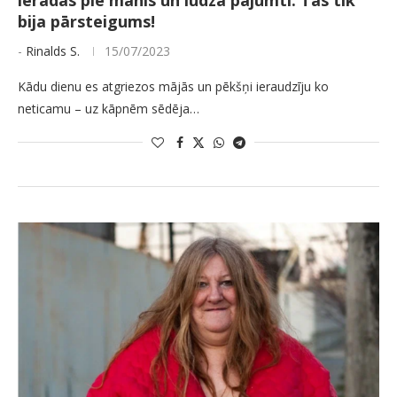
ieradās pie manis un lūdza pajumti. Tas tik
bija pārsteigums!
-
Rinalds S.
15/07/2023
Kādu dienu es atgriezos mājās un pēkšņi ieraudzīju ko
neticamu – uz kāpnēm sēdēja…