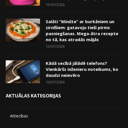
15/07/2026
Salāti “Minūte” ar burkāniem un
zirnīšiem: gatavoju tieši pirms
pasniegšanas. Mega-ātra recepte
no tā, kas atradās mājās
13/07/2026
Kādā secībā jālādē telefons?
Vienkāršs inženieru noteikums, ko
daudzi neievēro
10/07/2026
AKTUĀLAS KATEGORIJAS
Attiecības