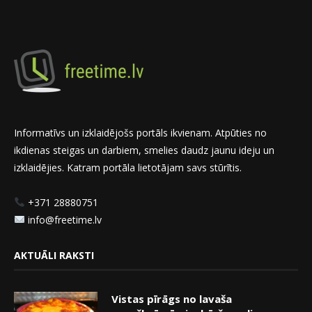
Informatīvs un izklaidējošs portāls ikvienam. Atpūties no
ikdienas steigas un darbiem, smelies daudz jaunu ideju un
izklaidējies. Katram portāla lietotājam savs stūrītis.
+371 28880751
info@freetime.lv
AKTUĀLI RAKSTI
Vistas pīrāgs no lavaša