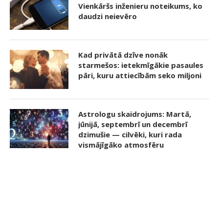
Vienkāršs inženieru noteikums, ko
daudzi neievēro
Kad privātā dzīve nonāk
starmešos: ietekmīgākie pasaules
pāri, kuru attiecībām seko miljoni
Astrologu skaidrojums: Martā,
jūnijā, septembrī un decembrī
dzimušie — cilvēki, kuri rada
vismājīgāko atmosfēru