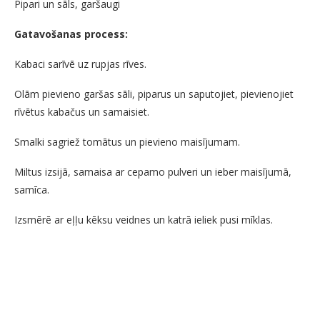
Pipari un sāls, garšaugi
Gatavošanas process:
Kabaci sarīvē uz rupjas rīves.
Olām pievieno garšas sāli, piparus un saputojiet, pievienojiet
rīvētus kabačus un samaisiet.
Smalki sagriež tomātus un pievieno maisījumam.
Miltus izsijā, samaisa ar cepamo pulveri un ieber maisījumā,
samīca.
Izsmērē ar eļļu kēksu veidnes un katrā ieliek pusi mīklas.