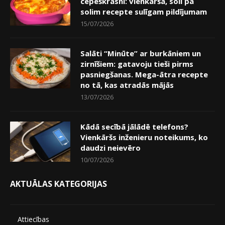
cepeškrāsnī: vienkārša, soli pa
solim recepte sulīgam pildījumam
15/07/2026
Salāti “Minūte” ar burkāniem un
zirnīšiem: gatavoju tieši pirms
pasniegšanas. Mega-ātra recepte
no tā, kas atradās mājās
13/07/2026
Kādā secībā jālādē telefons?
Vienkāršs inženieru noteikums, ko
daudzi neievēro
10/07/2026
AKTUĀLAS KATEGORIJAS
Attiecības