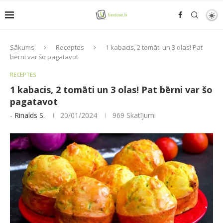
Sākums
Receptes
1 kabacis, 2 tomāti un 3 olas! Pat
bērni var šo pagatavot
RECEPTES
1 kabacis, 2 tomāti un 3 olas! Pat bērni var šo
pagatavot
-
Rinalds S.
20/01/2024
969
Skatījumi