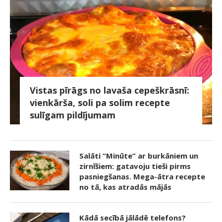
Vistas pīrāgs no lavaša cepeškrāsnī:
vienkārša, soli pa solim recepte
sulīgam pildījumam
Salāti “Minūte” ar burkāniem un
zirnīšiem: gatavoju tieši pirms
pasniegšanas. Mega-ātra recepte
no tā, kas atradās mājās
Kādā secībā jālādē telefons?