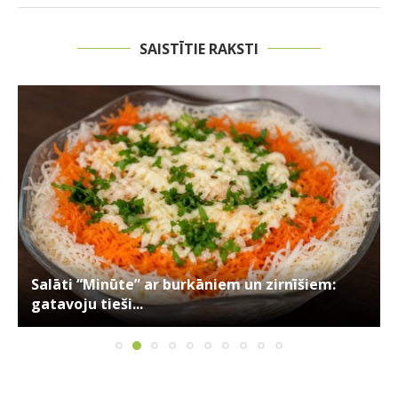
SAISTĪTIE RAKSTI
Salāti “Minūte” ar burkāniem un zirnīšiem:
gatavoju tieši...