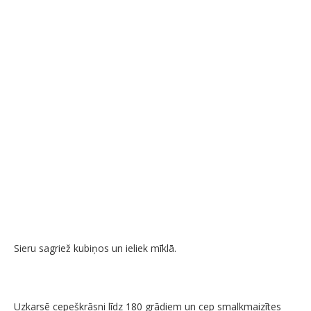
Sieru sagriež kubiņos un ieliek mīklā.
Uzkarsē cepeškrāsni līdz 180 grādiem un cep smalkmaizītes