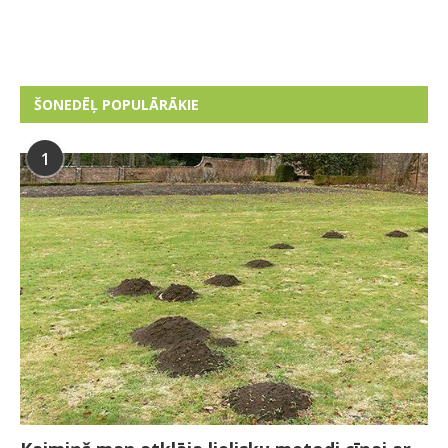
ŠONEDĒĻ POPULĀRĀKIE
1