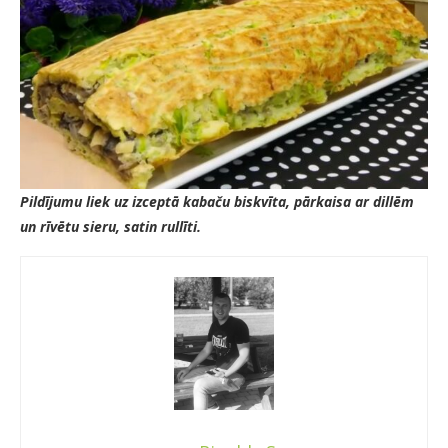
Pildījumu liek uz izceptā kabaču biskvīta, pārkaisa ar dillēm
un rīvētu sieru, satin rullīti.