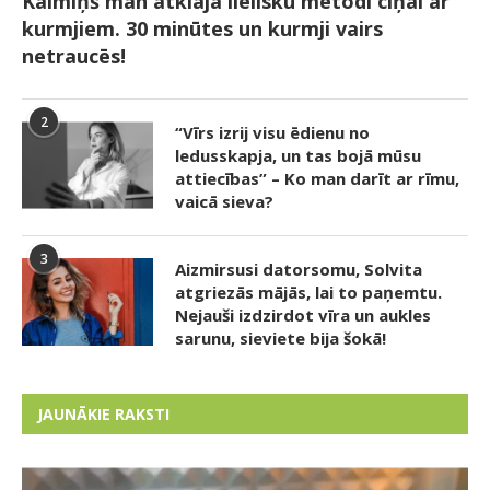
Kaimiņš man atklāja lielisku metodi cīņai ar
kurmjiem. 30 minūtes un kurmji vairs
netraucēs!
2
“Vīrs izrij visu ēdienu no
ledusskapja, un tas bojā mūsu
attiecības” – Ko man darīt ar rīmu,
vaicā sieva?
3
Aizmirsusi datorsomu, Solvita
atgriezās mājās, lai to paņemtu.
Nejauši izdzirdot vīra un aukles
sarunu, sieviete bija šokā!
JAUNĀKIE RAKSTI