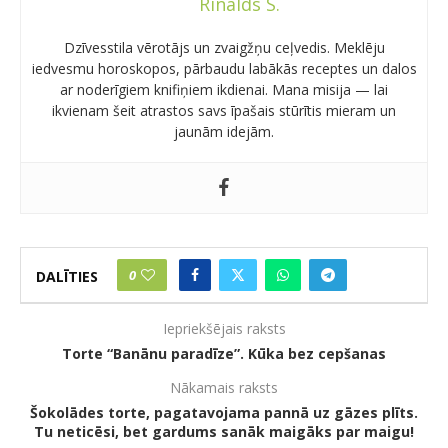
Rinalds S.
Dzīvesstila vērotājs un zvaigžņu ceļvedis. Meklēju
iedvesmu horoskopos, pārbaudu labākās receptes un dalos
ar noderīgiem knifiņiem ikdienai. Mana misija — lai
ikvienam šeit atrastos savs īpašais stūrītis mieram un
jaunām idejām.
0
DALĪTIES
Iepriekšējais raksts
Torte “Banānu paradīze”. Kūka bez cepšanas
Nākamais raksts
Šokolādes torte, pagatavojama pannā uz gāzes plīts.
Tu neticēsi, bet gardums sanāk maigāks par maigu!