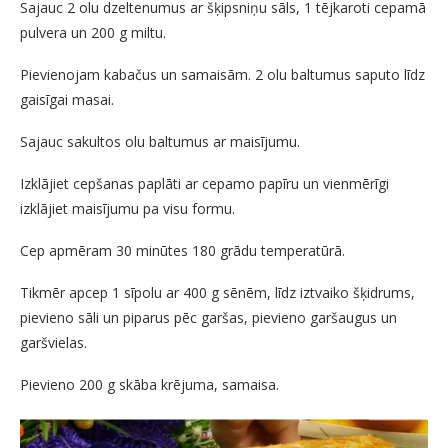
Sajauc 2 olu dzeltenumus ar šķipsniņu sāls, 1 tējkaroti cepamā
pulvera un 200 g miltu.
Pievienojam kabačus un samaisām. 2 olu baltumus saputo līdz
gaisīgai masai.
Sajauc sakultos olu baltumus ar maisījumu.
Izklājiet cepšanas paplāti ar cepamo papīru un vienmērīgi
izklājiet maisījumu pa visu formu.
Cep apmēram 30 minūtes 180 grādu temperatūrā.
Tikmēr apcep 1 sīpolu ar 400 g sēnēm, līdz iztvaiko šķidrums,
pievieno sāli un piparus pēc garšas, pievieno garšaugus un
garšvielas.
Pievieno 200 g skāba krējuma, samaisa.