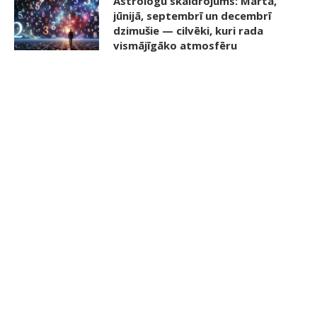
Astrologu skaidrojums: Martā,
jūnijā, septembrī un decembrī
dzimušie — cilvēki, kuri rada
vismājīgāko atmosfēru