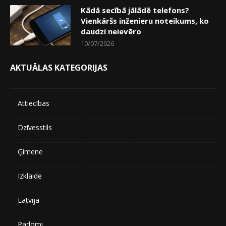
Kādā secībā jālādē telefons?
Vienkāršs inženieru noteikums, ko
daudzi neievēro
10/07/2026
AKTUĀLAS KATEGORIJAS
Attiecības
Dzīvesstils
Ģimene
Izklaide
Latvijā
Padomi