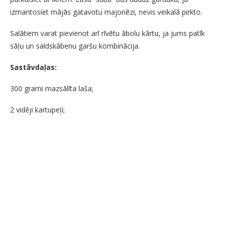
izmantosiet mājās gatavotu majonēzi, nevis veikalā pirkto.
Salātiem varat pievienot arī rīvētu ābolu kārtu, ja jums patīk
sāļu un saldskābenu garšu kombinācija.
Sastāvdaļas:
300 grami mazsālīta laša;
2 vidēji kartupeļi;