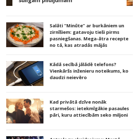
sulīgam pildījumam
Salāti “Minūte” ar burkāniem un
zirnīšiem: gatavoju tieši pirms
pasniegšanas. Mega-ātra recepte
no tā, kas atradās mājās
Kādā secībā jālādē telefons?
Vienkāršs inženieru noteikums, ko
daudzi neievēro
Kad privātā dzīve nonāk
starmešos: ietekmīgākie pasaules
pāri, kuru attiecībām seko miljoni