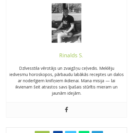
Rinalds S.
Dzīvesstila vērotājs un zvaigžņu ceļvedis. Meklēju
iedvesmu horoskopos, pārbaudu labākās receptes un dalos
ar noderīgiem knifiņiem ikdienai. Mana misija — lai
ikvienam šeit atrastos savs īpašais stūrītis mieram un
jaunām idejām.