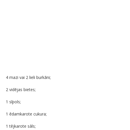
4 mazi vai 2 lieli burkāni;
2 vidējas bietes;
1 sīpols;
1 ēdamkarote cukura;
1 tējkarote sāls;