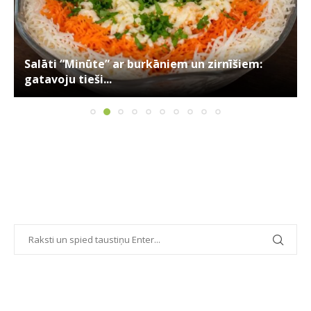
Salāti “Minūte” ar burkāniem un zirnīšiem:
gatavoju tieši...