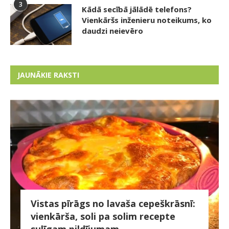
3
Kādā secībā jālādē telefons?
Vienkāršs inženieru noteikums, ko
daudzi neievēro
JAUNĀKIE RAKSTI
Vistas pīrāgs no lavaša cepeškrāsnī:
vienkārša, soli pa solim recepte