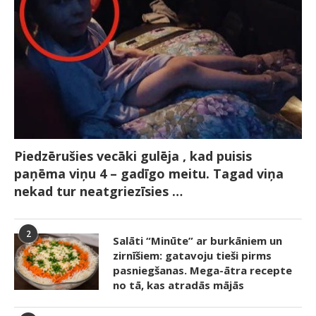
Piedzērušies vecāki gulēja , kad puisis
paņēma viņu 4 – gadīgo meitu. Tagad viņa
nekad tur neatgriezīsies …
2
Salāti “Minūte” ar burkāniem un
zirnīšiem: gatavoju tieši pirms
pasniegšanas. Mega-ātra recepte
no tā, kas atradās mājās