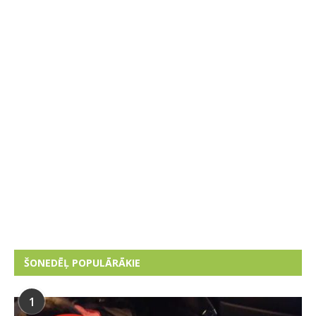
ŠONEDĒĻ POPULĀRĀKIE
1