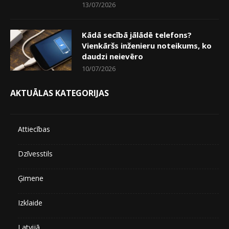
13/07/2026
Kādā secībā jālādē telefons?
Vienkāršs inženieru noteikums, ko
daudzi neievēro
10/07/2026
AKTUĀLAS KATEGORIJAS
Attiecības
Dzīvesstils
Ģimene
Izklaide
Latvijā