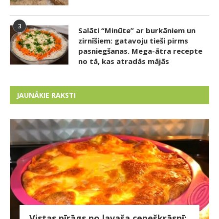
3
Salāti “Minūte” ar burkāniem un
zirnīšiem: gatavoju tieši pirms
pasniegšanas. Mega-ātra recepte
no tā, kas atradās mājās
JAUNĀKIE RAKSTI
Vistas pīrāgs no lavaša cepeškrāsnī: