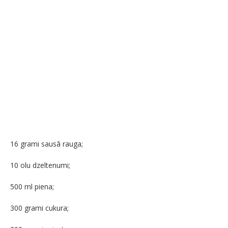
16 grami sausā rauga;
10 olu dzeltenumi;
500 ml piena;
300 grami cukura;