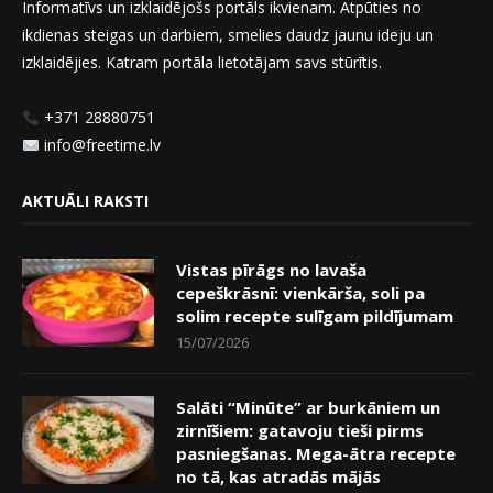
Informatīvs un izklaidējošs portāls ikvienam. Atpūties no
ikdienas steigas un darbiem, smelies daudz jaunu ideju un
izklaidējies. Katram portāla lietotājam savs stūrītis.
+371 28880751
info@freetime.lv
AKTUĀLI RAKSTI
Vistas pīrāgs no lavaša
cepeškrāsnī: vienkārša, soli pa
solim recepte sulīgam pildījumam
15/07/2026
Salāti “Minūte” ar burkāniem un
zirnīšiem: gatavoju tieši pirms
pasniegšanas. Mega-ātra recepte
no tā, kas atradās mājās