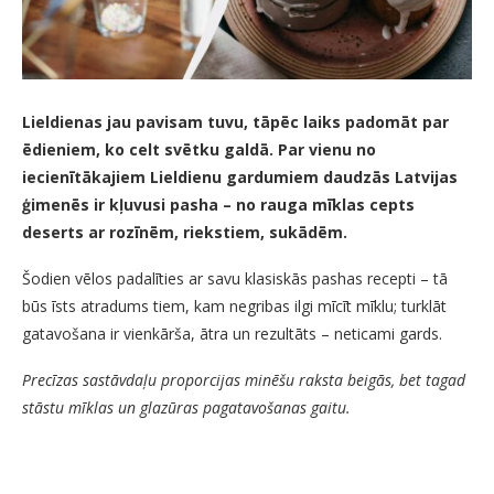
Lieldienas jau pavisam tuvu, tāpēc laiks padomāt par
ēdieniem, ko celt svētku galdā. Par vienu no
iecienītākajiem Lieldienu gardumiem daudzās Latvijas
ģimenēs ir kļuvusi pasha – no rauga mīklas cepts
deserts ar rozīnēm, riekstiem, sukādēm.
Šodien vēlos padalīties ar savu klasiskās pashas recepti – tā
būs īsts atradums tiem, kam negribas ilgi mīcīt mīklu; turklāt
gatavošana ir vienkārša, ātra un rezultāts – neticami gards.
Precīzas sastāvdaļu proporcijas minēšu raksta beigās, bet tagad
stāstu mīklas un glazūras pagatavošanas gaitu.