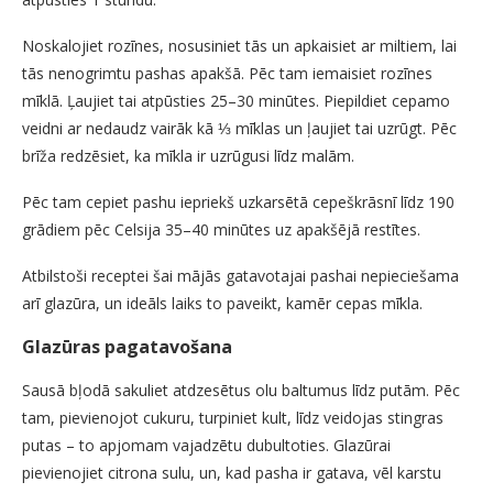
Noskalojiet rozīnes, nosusiniet tās un apkaisiet ar miltiem, lai
tās nenogrimtu pashas apakšā. Pēc tam iemaisiet rozīnes
mīklā. Ļaujiet tai atpūsties 25–30 minūtes. Piepildiet cepamo
veidni ar nedaudz vairāk kā ⅓ mīklas un ļaujiet tai uzrūgt. Pēc
brīža redzēsiet, ka mīkla ir uzrūgusi līdz malām.
Pēc tam cepiet pashu iepriekš uzkarsētā cepeškrāsnī līdz 190
grādiem pēc Celsija 35–40 minūtes uz apakšējā restītes.
Atbilstoši receptei šai mājās gatavotajai pashai nepieciešama
arī glazūra, un ideāls laiks to paveikt, kamēr cepas mīkla.
Glazūras pagatavošana
Sausā bļodā sakuliet atdzesētus olu baltumus līdz putām. Pēc
tam, pievienojot cukuru, turpiniet kult, līdz veidojas stingras
putas – to apjomam vajadzētu dubultoties. Glazūrai
pievienojiet citrona sulu, un, kad pasha ir gatava, vēl karstu