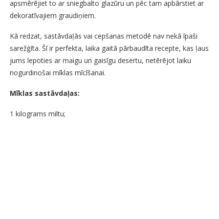
apsmērējiet to ar sniegbalto glazūru un pēc tam apbārstiet ar
dekoratīvajiem graudiņiem.
Kā redzat, sastāvdaļās vai cepšanas metodē nav nekā īpaši
sarežģīta. Šī ir perfekta, laika gaitā pārbaudīta recepte, kas ļaus
jums lepoties ar maigu un gaisīgu desertu, netērējot laiku
nogurdinošai mīklas mīcīšanai.
Mīklas sastāvdaļas:
1 kilograms miltu;