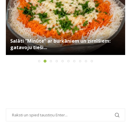
Salāti “Minūte” ar burkāniem un zirnīšiem:
gatavoju tieši...