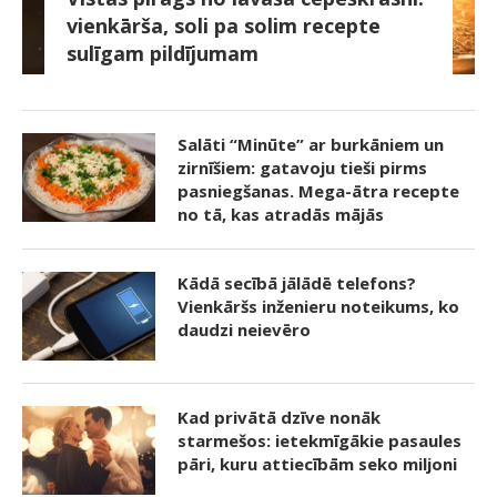
vienkārša, soli pa solim recepte
sulīgam pildījumam
Salāti “Minūte” ar burkāniem un
zirnīšiem: gatavoju tieši pirms
pasniegšanas. Mega-ātra recepte
no tā, kas atradās mājās
Kādā secībā jālādē telefons?
Vienkāršs inženieru noteikums, ko
daudzi neievēro
Kad privātā dzīve nonāk
starmešos: ietekmīgākie pasaules
pāri, kuru attiecībām seko miljoni