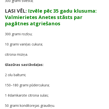
300 grami sviesta;
LASI VĒL:
Izvēle pēc 35 gadu klusuma:
Valmierietes Anetes stāsts par
pagātnes atgriešanos
300 grami rozīņu;
10 grami vaniļas cukura;
citrona miziņa.
Glazūras sastāvdaļas:
2 olu baltumi;
150–180 grami pūdercukura;
1 ēdamkarote citrona sulas;
50 grami konditorejas graudiņu.