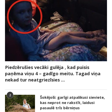
Piedzērušies vecāki gulēja , kad puisis
paņēma viņu 4 – gadīgo meitu. Tagad viņa
nekad tur neatgriezīsies …
2
Šokējoši: garīgi atpalikusi sieviete,
kas neprot ne rakstīt, laidusi
pasaulē trīs bērniņus