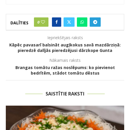
0
DALĪTIES
Iepriekšējais raksts
Kāpēc pavasarī balsināt augļkokus savā mazdārziņā:
pieredzē dalījās pieredzējusi dārzkope Gunta
Nākamais raksts
Brangas tomātu ražas noslēpums: ko pievienot
bedrītēm, stādot tomātu dēstus
SAISTĪTIE RAKSTI