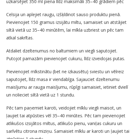
uzkarsējiet 350 ml piena līdz maksimāli 35–40 grādiem pēc
Celsija un aplejiet raugu, izšķīdinot sauso produktu pienā.
Pievienojiet 150 gramus izsijātu miltu, samaisiet un atstājiet
siltā vietā uz 35–40 minūtēm, lai mīkla uzbriest un pēc tam
atkal sakrītas.
Atdaliet dzeltenumus no baltumiem un viegli saputojiet.
Putojot pamazām pievienojiet cukuru, līdz izveidojas putas.
Pievienojiet mīkstinātu (bet ne izkausētu) sviestu un vēlreiz
saputojiet, līdz masa ir viendabīga. Sajauciet dzeltenumu
maisījumu ar rauga maisījumu, rūpīgi samaisiet, ietiniet dvielī
un nolieciet siltā vietā uz 1 stundu.
Pēc tam paņemiet karoti, veidojiet mīklu viegli maisot, un
ļaujiet tai atpūsties vēl 35–40 minūtes. Pēc tam pievienojiet
atlikušos izsijātos miltus, atlikušo pienu, vaniļas cukuru un
sarīvētu citrona miziņu. Samaisiet mīklu ar karoti un ļaujiet tai
atpūsties 1 stundu.