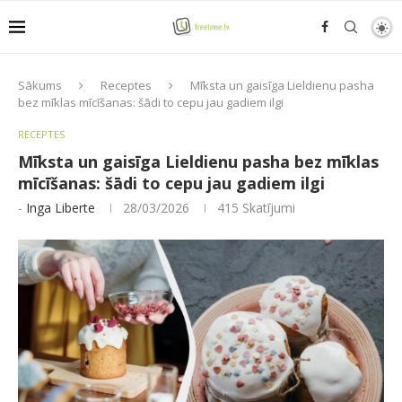
Sākums
Receptes
Mīksta un gaisīga Lieldienu pasha
bez mīklas mīcīšanas: šādi to cepu jau gadiem ilgi
RECEPTES
Mīksta un gaisīga Lieldienu pasha bez mīklas
mīcīšanas: šādi to cepu jau gadiem ilgi
-
Inga Liberte
28/03/2026
415
Skatījumi