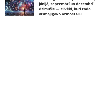
jūnijā, septembrī un decembrī
dzimušie — cilvēki, kuri rada
vismājīgāko atmosfēru