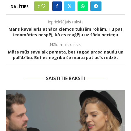
1
DALĪTIES
Iepriekšējais raksts
Mans kavalieris atnāca ciemos tukšām rokām. Tu pat
iedomāties nespēj, kā es reaģēju uz šādu necieņu
Nākamais raksts
Māte mūs savulaik pameta, bet tagad prasa naudu un
palīdzību. Bet es negribu šo maitu pat acīs redzēt
SAISTĪTIE RAKSTI