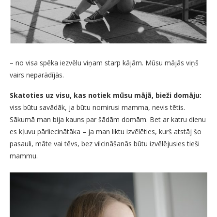
– no visa spēka iezvēlu viņam starp kājām. Mūsu mājās viņš
vairs neparādījās.
Skatoties uz visu, kas notiek mūsu mājā, bieži domāju:
viss būtu savādāk, ja būtu nomirusi mamma, nevis tētis.
Sākumā man bija kauns par šādām domām. Bet ar katru dienu
es kļuvu pārliecinātāka – ja man liktu izvēlēties, kurš atstāj šo
pasauli, māte vai tēvs, bez vilcināšanās būtu izvēlējusies tieši
mammu.