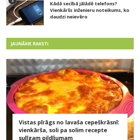
3
Kādā secībā jālādē telefons?
Vienkāršs inženieru noteikums, ko
daudzi neievēro
JAUNĀKIE RAKSTI
Vistas pīrāgs no lavaša cepeškrāsnī:
vienkārša, soli pa solim recepte
sulīgam pildījumam