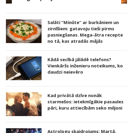
Salāti “Minūte” ar burkāniem un
zirnīšiem: gatavoju tieši pirms
pasniegšanas. Mega-ātra recepte
no tā, kas atradās mājās
Kādā secībā jālādē telefons?
Vienkāršs inženieru noteikums, ko
daudzi neievēro
Kad privātā dzīve nonāk
starmešos: ietekmīgākie pasaules
pāri, kuru attiecībām seko miljoni
Astrologu skaidrojums: Martā,