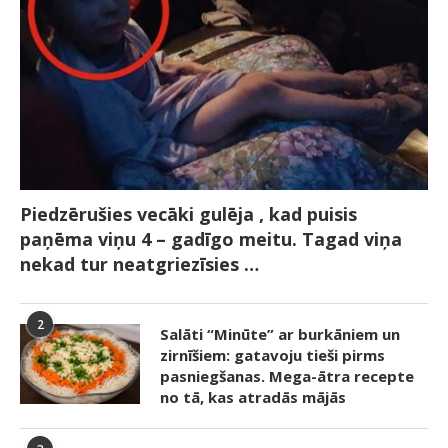
Piedzērušies vecāki gulēja , kad puisis
paņēma viņu 4 – gadīgo meitu. Tagad viņa
nekad tur neatgriezīsies …
2
Salāti “Minūte” ar burkāniem un
zirnīšiem: gatavoju tieši pirms
pasniegšanas. Mega-ātra recepte
no tā, kas atradās mājās