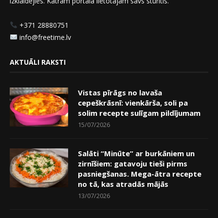
izklaidējies. Katram portāla lietotājam savs stūrītis.
+371 28880751
info@freetime.lv
AKTUĀLI RAKSTI
Vistas pīrāgs no lavaša
cepeškrāsnī: vienkārša, soli pa
solim recepte sulīgam pildījumam
15/07/2026
Salāti “Minūte” ar burkāniem un
zirnīšiem: gatavoju tieši pirms
pasniegšanas. Mega-ātra recepte
no tā, kas atradās mājās
13/07/2026