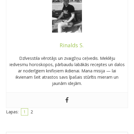
Rinalds S.
Dzīvesstila vērotājs un zvaigžņu ceļvedis. Meklēju
iedvesmu horoskopos, pārbaudu labākās receptes un dalos
ar noderīgiem knifiņiem ikdienai. Mana misija — lai
ikvienam šeit atrastos savs īpašais stūrītis mieram un
jaunām idejām.
Lapas:
1
2