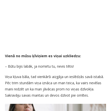
Vienā no mūsu ķīviņiem es viņai uzkliedzu:
– Būtu bijis labāk, ja nomirtu tu, nevis tētis!
Viņa kļuva bāla, tad vienkārši aizgāja un ieslēdzās savā istabā.
Pēc trim stundām viņa iznāca un man teica, ka vairs nevēlas
mani redzēt un ka man jāvācas prom no viņas dzīvokļa.
Sakravāju savas mantas un devos dzīvot pie omītes.