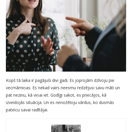
Kopš tā laika ir pagājuši divi gadi. Es joprojām dzīvoju pie
vecmāmiņas. Es nekad vairs neesmu redzējusi savu māti un
pat nezinu, kā viņai iet. Godīgi sakot, es priecājos, kā
izveidojās situācija. Un es nenožēloju vārdus, ko dusmās
pateicu savai radītājai.