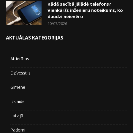
Kādā secībā jālādē telefons?
Vienkāršs inženieru noteikums, ko
daudzi neievēro
10/07/2026
AKTUĀLAS KATEGORIJAS
Attiecības
Dzīvesstils
Ģimene
Izklaide
Latvijā
Padomi