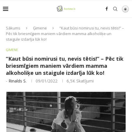
Sākums
Ģimene
“Kaut būsi nomirusi tu, nevis tētis!” –
Pēc tik briesmīgiem maniem vārdiem mamma alkoholiķe un
staigule izdarīja lūk ko!
ĢIMENE
“Kaut būsi nomirusi tu, nevis tētis!” – Pēc tik
briesmīgiem maniem vārdiem mamma
alkoholiķe un staigule izdarīja lūk ko!
-
Rinalds S.
09/01/2022
6,5K
Skatījumi