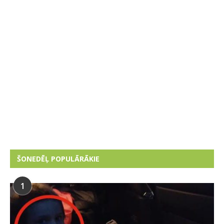
ŠONEDĒĻ POPULĀRĀKIE
1