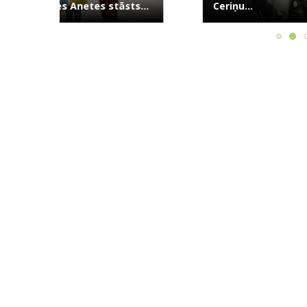
āsts...
Ceriņu...
māti,...