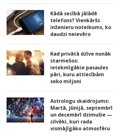
Kādā secībā jālādē
telefons? Vienkāršs
inženieru noteikums, ko
daudzi neievēro
Kad privātā dzīve nonāk
starmešos:
ietekmīgākie pasaules
pāri, kuru attiecībām
seko miljoni
Astrologu skaidrojums:
Martā, jūnijā, septembrī
un decembrī dzimušie —
cilvēki, kuri rada
vismājīgāko atmosfēru
Aizmirsusi datorsomu, Solvita
atgriezās mājās, lai to
Nav slimās meitas, nav