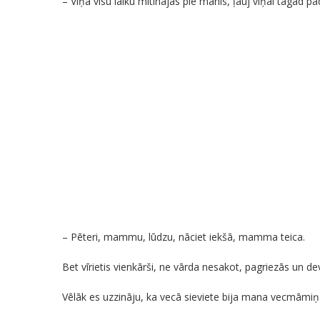
– Viņa visu laiku mitinājās pie manis, ļauj viņai tagad padz
– Pēteri, mammu, lūdzu, nāciet iekšā, mamma teica.
Bet vīrietis vienkārši, ne vārda nesakot, pagriezās un d
Vēlāk es uzzināju, ka vecā sieviete bija mana vecmāmiņa