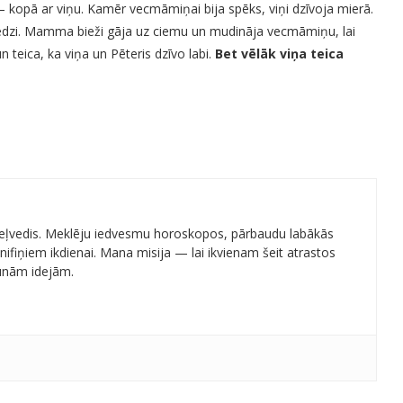
 kopā ar viņu. Kamēr vecmāmiņai bija spēks, viņi dzīvoja mierā.
redzi. Mamma bieži gāja uz ciemu un mudināja vecmāmiņu, lai
teica, ka viņa un Pēteris dzīvo labi.
Bet vēlāk viņa teica
 ceļvedis. Meklēju iedvesmu horoskopos, pārbaudu labākās
ifiņiem ikdienai. Mana misija — lai ikvienam šeit atrastos
aunām idejām.