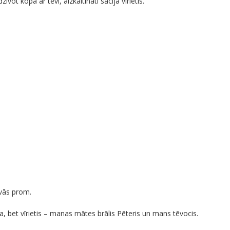
īvot kopā ar tevi, aizkaitināti sacīja vīrietis.
evās prom.
, bet vīrietis – manas mātes brālis Pēteris un mans tēvocis.