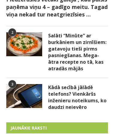
paņēma viņu 4 – gadīgo meitu. Tagad
viņa nekad tur neatgriezīsies …
2
Salāti “Minūte” ar
burkāniem un zirnīšiem:
gatavoju tieši pirms
pasniegšanas. Mega-
ātra recepte no tā, kas
atradās mājās
3
Kādā secībā jālādē
telefons? Vienkāršs
inženieru noteikums, ko
daudzi neievēro
JAUNĀKIE RAKSTI