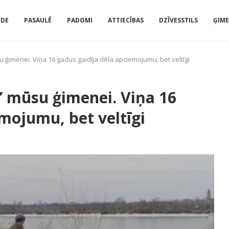
IDE
PASAULĒ
PADOMI
ATTIECĪBAS
DZĪVESSTILS
ĢIM
 ģimenei. Viņa 16 gadus gaidīja dēla apciemojumu, bet veltīgi
” mūsu ģimenei. Viņa 16
mojumu, bet veltīgi