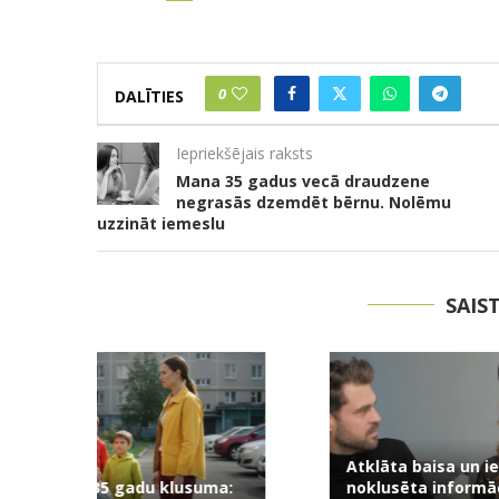
0
DALĪTIES
Iepriekšējais raksts
Mana 35 gadus vecā draudzene
negrasās dzemdēt bērnu. Nolēmu
uzzināt iemeslu
SAIS
Atklāta baisa un iepriekš
Skaudrs si
usuma:
noklusēta informācija par
kamēr kop