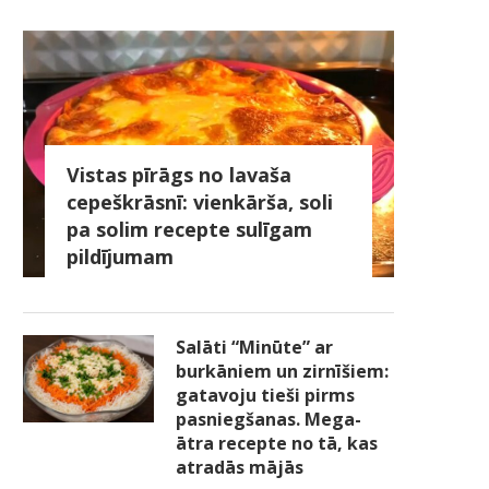
Vistas pīrāgs no lavaša
cepeškrāsnī: vienkārša, soli
pa solim recepte sulīgam
pildījumam
Salāti “Minūte” ar
burkāniem un zirnīšiem:
gatavoju tieši pirms
pasniegšanas. Mega-
ātra recepte no tā, kas
atradās mājās