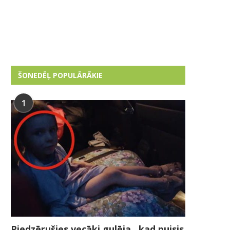
ŠONEDĒĻ POPULĀRĀKIE
1
Piedzērušies vecāki gulēja , kad puisis