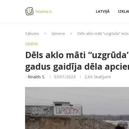
LATVIJĀ
IZKLA
Sākums
Ģimene
Dēls aklo māti “uzgrūda” mūsu
ĢIMENE
Dēls aklo māti “uzgrūda
gadus gaidīja dēla apcie
-
Rinalds S.
03/01/2023
2,6K
Skatījumi