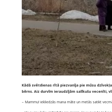
Kādā svētdienas rītā piezvanīja pie mūsu dzīvokļa
bērns. Aiz durvīm ieraudzījām salīkušu vecenīti, vī
– Mammu! iekliedzās mana māte un metās satikt vecm