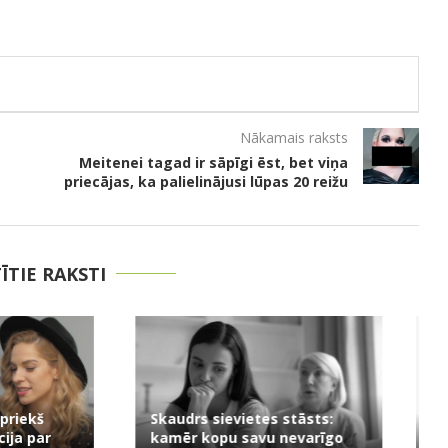
Nākamais raksts
Meitenei tagad ir sāpīgi ēst, bet viņa
priecājas, ka palielinājusi lūpas 20 reižu
TĪTIE RAKSTI
evietes stāsts:
u savu nevarīgo
“Tev jau 35, bet nav ne bērnu,