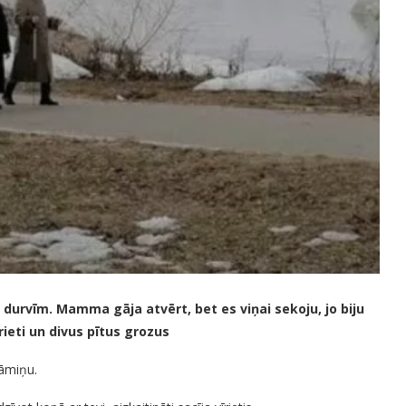
 durvīm. Mamma gāja atvērt, bet es viņai sekoju, jo biju
rieti un divus pītus grozus
āmiņu.