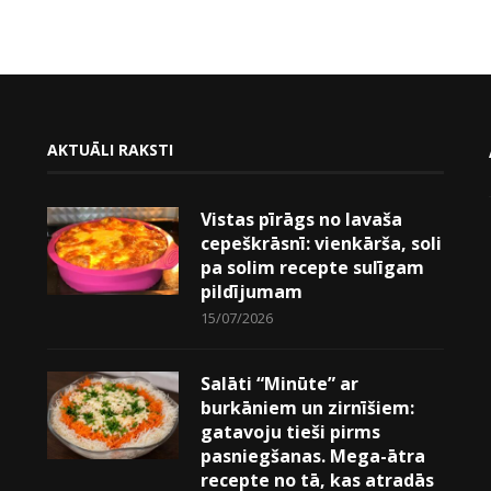
AKTUĀLI RAKSTI
Vistas pīrāgs no lavaša
cepeškrāsnī: vienkārša, soli
pa solim recepte sulīgam
pildījumam
15/07/2026
Salāti “Minūte” ar
burkāniem un zirnīšiem:
gatavoju tieši pirms
pasniegšanas. Mega-ātra
recepte no tā, kas atradās