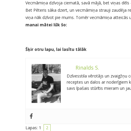
Vecmāmiņa dzīvoja ciematā, savā mājā, bet viņas dēls –
Bet Pēteris sāka dzert, un vecmāmiņa strauji zaudēja 
viņa nāk dzīvot pie mums. Tomēr vecmāmiņa atteicās un 
manai mātei lūk šo:
Šķir otru lapu, lai lasītu tālāk
Rinalds S.
Dzīvesstila vērotājs un zvaigžņu
receptes un dalos ar noderīgiem kn
savs īpašais stūrītis mieram un j
Lapas:
1
2