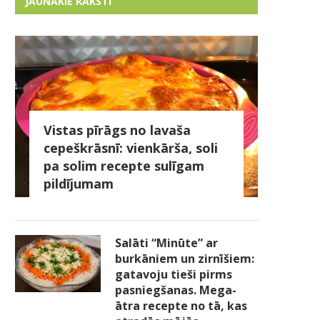
JAUNĀKIE RAKSTI
Vistas pīrāgs no lavaša
cepeškrāsnī: vienkārša, soli
pa solim recepte sulīgam
pildījumam
Salāti “Minūte” ar
burkāniem un zirnīšiem:
gatavoju tieši pirms
pasniegšanas. Mega-
ātra recepte no tā, kas