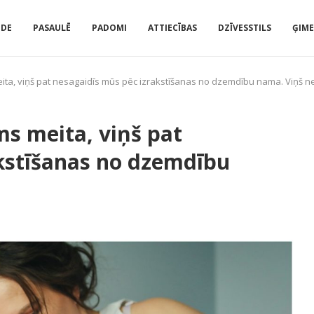
IDE
PASAULĒ
PADOMI
ATTIECĪBAS
DZĪVESSTILS
ĢIM
meita, viņš pat nesagaidīs mūs pēc izrakstīšanas no dzemdību nama. Viņš n
ims meita, viņš pat
kstīšanas no dzemdību