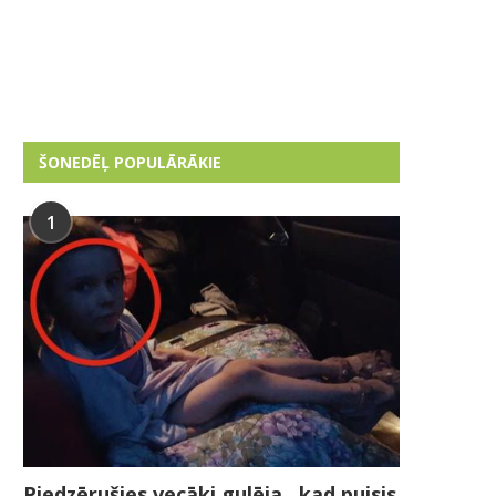
ŠONEDĒĻ POPULĀRĀKIE
1
Piedzērušies vecāki gulēja , kad puisis