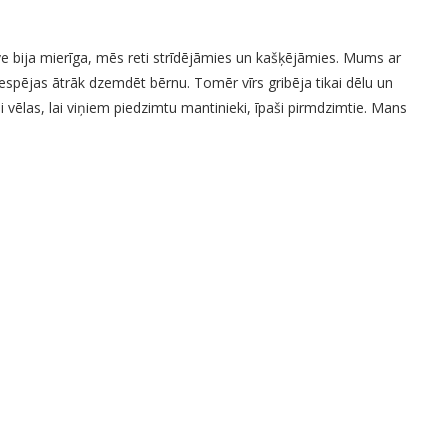
 bija mierīga, mēs reti strīdējāmies un kašķējāmies. Mums ar
iespējas ātrāk dzemdēt bērnu. Tomēr vīrs gribēja tikai dēlu un
eši vēlas, lai viņiem piedzimtu mantinieki, īpaši pirmdzimtie. Mans