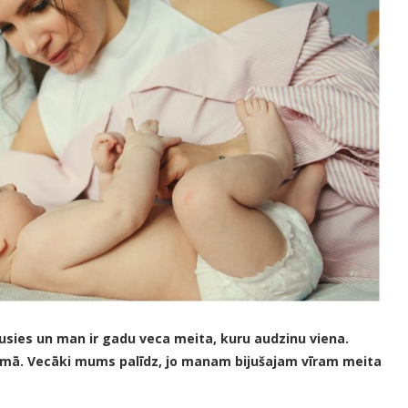
rusies un man ir gadu veca meita, kuru audzinu viena.
mā. Vecāki mums palīdz, jo manam bijušajam vīram meita