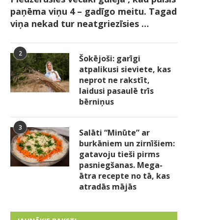
paņēma viņu 4 – gadīgo meitu. Tagad
viņa nekad tur neatgriezīsies …
2
Šokējoši: garīgi
atpalikusi sieviete, kas
neprot ne rakstīt,
laidusi pasaulē trīs
bērniņus
3
Salāti “Minūte” ar
burkāniem un zirnīšiem:
gatavoju tieši pirms
pasniegšanas. Mega-
ātra recepte no tā, kas
atradās mājās