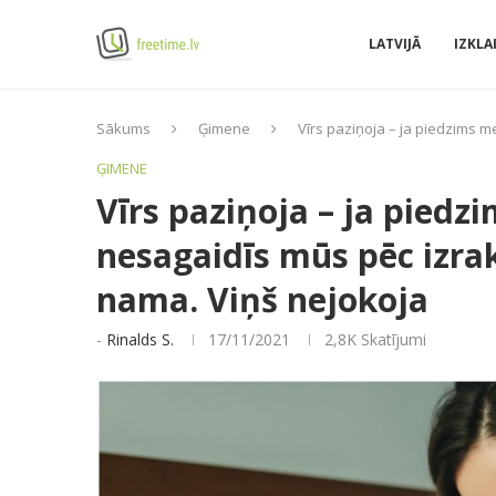
LATVIJĀ
IZKLA
Sākums
Ģimene
Vīrs paziņoja – ja piedzims 
ĢIMENE
Vīrs paziņoja – ja piedz
nesagaidīs mūs pēc izra
nama. Viņš nejokoja
-
Rinalds S.
17/11/2021
2,8K
Skatījumi