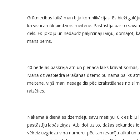
Grūtniecības laikā man bija komplikācijas. Es bieži gulēj
ka visticamāk piedzims meitene. Pastāstīja par to savam 
dēls. Es jokoju un nedaudz paķircināju viņu, domājot, 
mans bērns.
40 nedēļas paskrēja ātri un pienāca laiks kravāt somas,
Mana dzīvesbiedra ierašanās dzemdību namā paliks atmi
meitene, viņš mani nesagaidīs pēc izrakstīšanas no slimn
raizēties.
Nākamajā dienā es dzemdēju savu meitiņu. Cik es biju l
pastāstīju labās ziņas. Atbildot uz to, dažas sekundes ie
vēlreiz uzgriezu viņa numuru, pēc tam zvanīju atkal un 