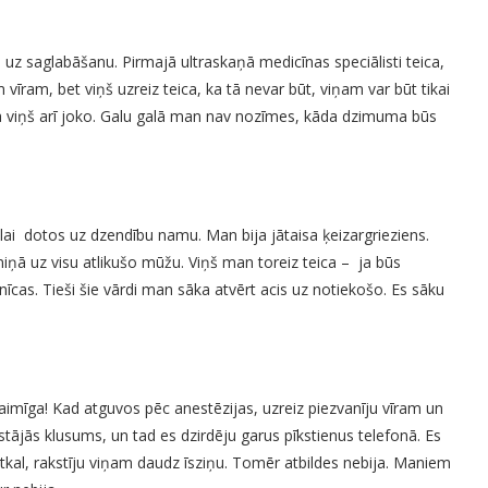
u uz saglabāšanu. Pirmajā ultraskaņā medicīnas speciālisti teica,
vīram, bet viņš uzreiz teica, ka tā nevar būt, viņam var būt tikai
ka viņš arī joko. Galu galā man nav nozīmes, kāda dzimuma būs
 lai dotos uz dzendību namu. Man bija jātaisa ķeizargrieziens.
ņā uz visu atlikušo mūžu. Viņš man toreiz teica – ja būs
īcas. Tieši šie vārdi man sāka atvērt acis uz notiekošo. Es sāku
aimīga! Kad atguvos pēc anestēzijas, uzreiz piezvanīju vīram un
stājās klusums, un tad es dzirdēju garus pīkstienus telefonā. Es
atkal, rakstīju viņam daudz īsziņu. Tomēr atbildes nebija. Maniem