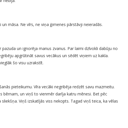
r nebija.
i un māsa. Ne vīrs, ne viņa ģimenes pārstāvji neieradās.
r pazuda un ignorēja manus zvanus. Par laimi dzīvokli dabūju no
gribēju apgrūtināt savus vecākus un sēdēt viņiem uz kakla.
vieglāk šo visu uzrakstīt.
ršanās pieteikumu. Vīra vecāki negribēja redzēt savu mazmeitu.
s bērnam, un viņš to vienmēr darīja katru mēnesi. Bet pēc
iekšņa. Viņš izskatījās viss nekopts. Tagad viņš teica, ka vēlas