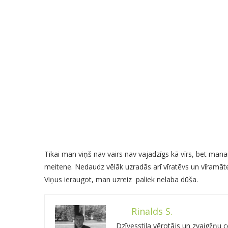
Tikai man viņš nav vairs nav vajadzīgs kā vīrs, bet manai 
meitene. Nedaudz vēlāk uzradās arī vīratēvs un vīramāte
Viņus ieraugot, man uzreiz paliek nelaba dūša.
Rinalds S.
Dzīvesstila vērotājs un zvaigžņu