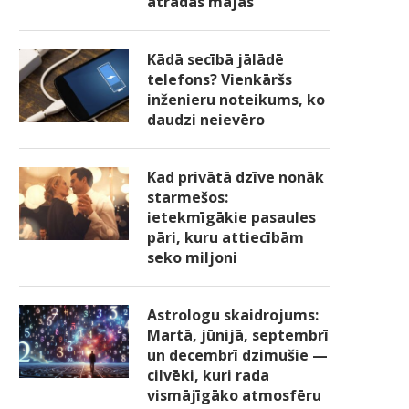
atradās mājās
Kādā secībā jālādē
telefons? Vienkāršs
inženieru noteikums, ko
daudzi neievēro
Kad privātā dzīve nonāk
starmešos:
ietekmīgākie pasaules
pāri, kuru attiecībām
seko miljoni
Astrologu skaidrojums:
Martā, jūnijā, septembrī
un decembrī dzimušie —
cilvēki, kuri rada
vismājīgāko atmosfēru