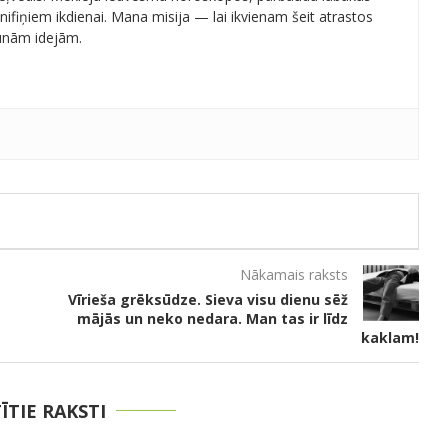
ifiņiem ikdienai. Mana misija — lai ikvienam šeit atrastos
aunām idejām.
Nākamais raksts
Vīrieša grēksūdze. Sieva visu dienu sēž
mājās un neko nedara. Man tas ir līdz
kaklam!
TĪTIE RAKSTI