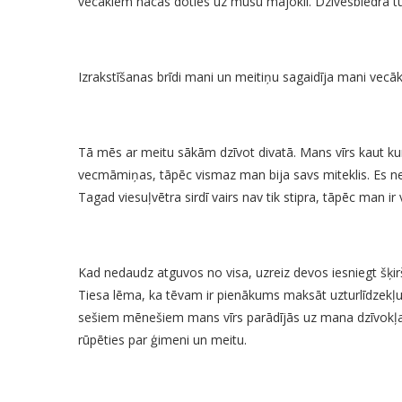
vecākiem nācās doties uz mūsu mājokli. Dzīvesbiedra tu
Izrakstīšanas brīdi mani un meitiņu sagaidīja mani vecāk
Tā mēs ar meitu sākām dzīvot divatā. Mans vīrs kaut ku
vecmāmiņas, tāpēc vismaz man bija savs miteklis. Es ne
Tagad viesuļvētra sirdī vairs nav tik stipra, tāpēc man ir 
Kad nedaudz atguvos no visa, uzreiz devos iesniegt šķi
Tiesa lēma, ka tēvam ir pienākums maksāt uzturlīdzekļu
sešiem mēnešiem mans vīrs parādījās uz mana dzīvokļa sl
rūpēties par ģimeni un meitu.