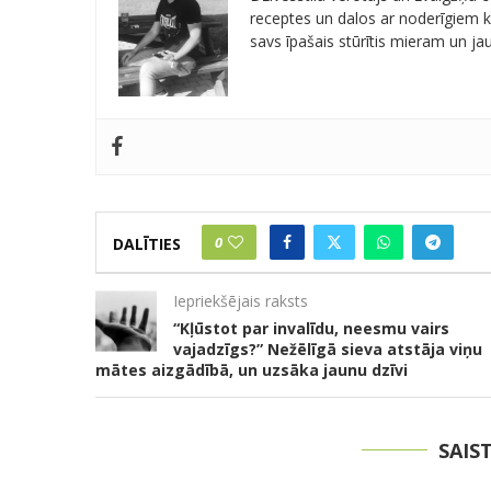
receptes un dalos ar noderīgiem kn
savs īpašais stūrītis mieram un j
0
DALĪTIES
Iepriekšējais raksts
“Kļūstot par invalīdu, neesmu vairs
vajadzīgs?” Nežēlīgā sieva atstāja viņu
mātes aizgādībā, un uzsāka jaunu dzīvi
SAIS