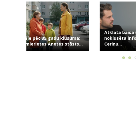
Atklāta baisa un iepriekš
Skaudrs si
usuma:
noklusēta informācija par
kamēr kop
āsts...
Ceriņu...
māti,...