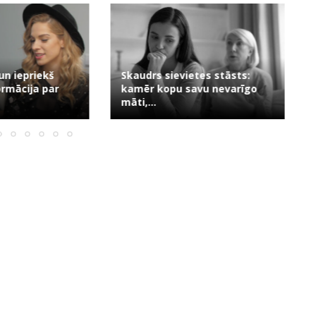
evietes stāsts:
u savu nevarīgo
“Tev jau 35, bet nav ne bērnu,
ne...