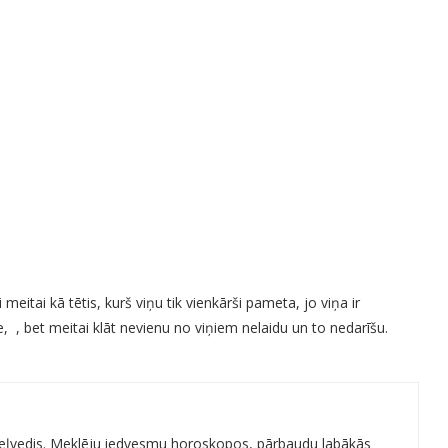
meitai kā tētis, kurš viņu tik vienkārši pameta, jo viņa ir
, , bet meitai klāt nevienu no viņiem nelaidu un to nedarīšu.
 ceļvedis. Meklēju iedvesmu horoskopos, pārbaudu labākās