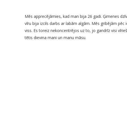
Mēs apprecējāmies, kad man bija 26 gadi. Ģimenes dzīve
vīru bija izcils darbs ar labām algām. Mēs gribējām pēc 
viss. Es toreiz nekoncentrējos uz to, jo gandrīz visi vīri
tētis dievina mani un manu māsu.