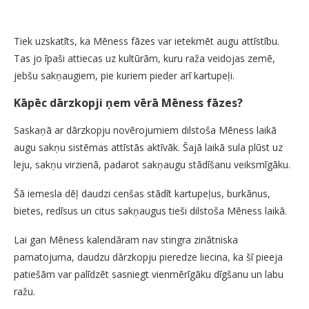
Tiek uzskatīts, ka Mēness fāzes var ietekmēt augu attīstību.
Tas jo īpaši attiecas uz kultūrām, kuru raža veidojas zemē,
jebšu sakņaugiem, pie kuriem pieder arī kartupeļi.
Kāpēc dārzkopji ņem vērā Mēness fāzes?
Saskaņā ar dārzkopju novērojumiem dilstoša Mēness laikā
augu sakņu sistēmas attīstās aktīvāk. Šajā laikā sula plūst uz
leju, sakņu virzienā, padarot sakņaugu stādīšanu veiksmīgāku.
Šā iemesla dēļ daudzi cenšas stādīt kartupeļus, burkānus,
bietes, redīsus un citus sakņaugus tieši dilstoša Mēness laikā.
Lai gan Mēness kalendāram nav stingra zinātniska
pamatojuma, daudzu dārzkopju pieredze liecina, ka šī pieeja
patiešām var palīdzēt sasniegt vienmērīgāku dīgšanu un labu
ražu.