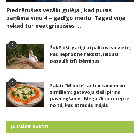
Piedzērušies vecāki gulēja , kad puisis
paņēma viņu 4 – gadīgo meitu. Tagad viņa
nekad tur neatgriezīsies …
2
Šokējoši: garīgi atpalikusi sieviete,
kas neprot ne rakstīt, laidusi
pasaulē trīs bērniņus
3
Salāti “Minūte” ar burkāniem un
zirnīšiem: gatavoju tieši pirms
pasniegšanas. Mega-ātra recepte
no tā, kas atradās mājās
JAUNĀKIE RAKSTI