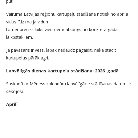
pūt.
Vairumā Latvijas reģionu kartupeļu stādīšana notiek no aprīļa
vidus līdz maija vidum,
tomēr precīzs laiks vienmēr ir atkarīgs no konkrētā gada
laikpstākļiem.
Ja pavasaris ir vēss, labāk nedaudz pagaidīt, nekā stādīt
kartupeļus pārāk agri.
Labvēlīgās dienas kartupeļu stādīšanai 2026. gadā
Saskaņā ar Mēness kalendāru labvēlīgākie stādīšanas datumi ir
sekojoši:
Aprīlī