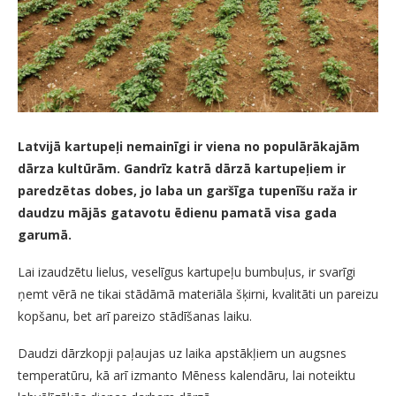
Latvijā kartupeļi nemainīgi ir viena no populārākajām
dārza kultūrām. Gandrīz katrā dārzā kartupeļiem ir
paredzētas dobes, jo laba un garšīga tupenīšu raža ir
daudzu mājās gatavotu ēdienu pamatā visa gada
garumā.
Lai izaudzētu lielus, veselīgus kartupeļu bumbuļus, ir svarīgi
ņemt vērā ne tikai stādāmā materiāla šķirni, kvalitāti un pareizu
kopšanu, bet arī pareizo stādīšanas laiku.
Daudzi dārzkopji paļaujas uz laika apstākļiem un augsnes
temperatūru, kā arī izmanto Mēness kalendāru, lai noteiktu