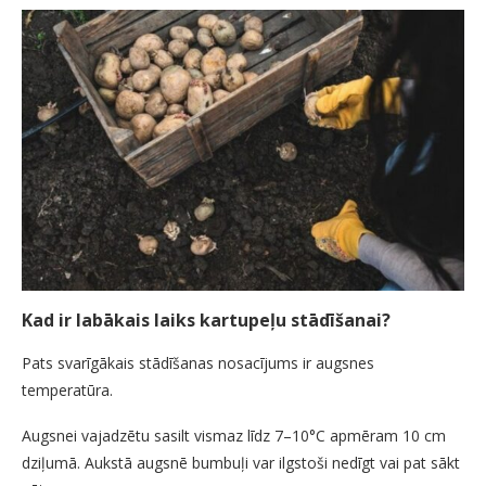
Kad ir labākais laiks kartupeļu stādīšanai?
Pats svarīgākais stādīšanas nosacījums ir augsnes
temperatūra.
Augsnei vajadzētu sasilt vismaz līdz 7–10°C apmēram 10 cm
dziļumā. Aukstā augsnē bumbuļi var ilgstoši nedīgt vai pat sākt