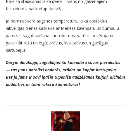
Pareiza stādīšanas laika izvēle ir viens no galvenajiem
faktoriem labai kartupeļu ražai.
Ja ņemsiet vērā augsnes temperatūru, laika apstākļus,
labvēlīgās dienas saskaņā ar Mēness kalendāru un bumbuļu
pareizas sagatavošanas noteikumus, varēsiet ievērojami
palielināt ražu un iegūt prāvus, kvalitatīvus un garšīgus
kartupeļus.
Dārgie dārzkopji, saglabājiet šo kalendāru savos pierakstos
— tas jums noteikti noderēs, stādot un kopjot kartupeļus.
Bet ja jums ir savi īpašie tupenīšu audzēšanas knifiņi, aicinām
padalīties ar tiem raksta komentāros!