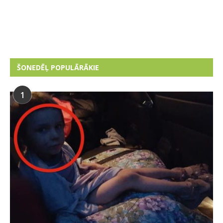
ŠONEDĒĻ POPULĀRĀKIE
1