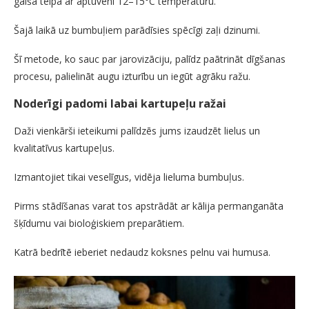
gaišā telpā ar aptuveni 12–15°C temperatūru.
Šajā laikā uz bumbuļiem parādīsies spēcīgi zaļi dzinumi.
Šī metode, ko sauc par jarovizāciju, palīdz paātrināt dīgšanas
procesu, palielināt augu izturību un iegūt agrāku ražu.
Noderīgi padomi labai kartupeļu ražai
Daži vienkārši ieteikumi palīdzēs jums izaudzēt lielus un
kvalitatīvus kartupeļus.
Izmantojiet tikai veselīgus, vidēja lieluma bumbuļus.
Pirms stādīšanas varat tos apstrādāt ar kālija permanganāta
šķīdumu vai bioloģiskiem preparātiem.
Katrā bedrītē ieberiet nedaudz koksnes pelnu vai humusa.