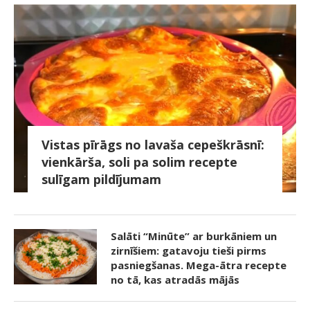
Vistas pīrāgs no lavaša cepeškrāsnī:
vienkārša, soli pa solim recepte
sulīgam pildījumam
Salāti “Minūte” ar burkāniem un
zirnīšiem: gatavoju tieši pirms
pasniegšanas. Mega-ātra recepte
no tā, kas atradās mājās