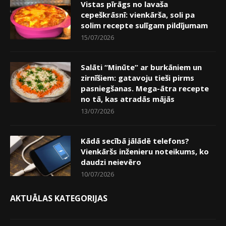
Vistas pīrāgs no lavaša
cepeškrāsnī: vienkārša, soli pa
solim recepte sulīgam pildījumam
15/07/2026
Salāti “Minūte” ar burkāniem un
zirnīšiem: gatavoju tieši pirms
pasniegšanas. Mega-ātra recepte
no tā, kas atradās mājās
13/07/2026
Kādā secībā jālādē telefons?
Vienkāršs inženieru noteikums, ko
daudzi neievēro
10/07/2026
AKTUĀLAS KATEGORIJAS