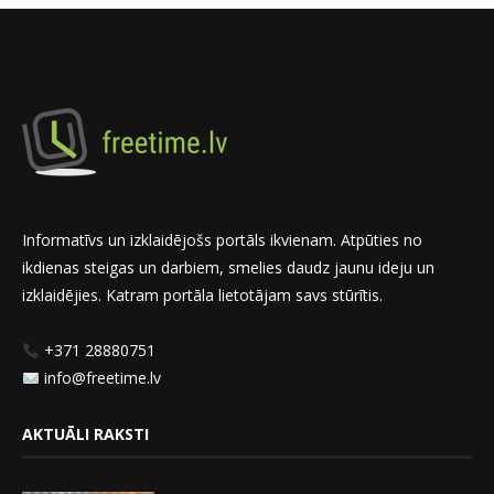
Informatīvs un izklaidējošs portāls ikvienam. Atpūties no
ikdienas steigas un darbiem, smelies daudz jaunu ideju un
izklaidējies. Katram portāla lietotājam savs stūrītis.
+371 28880751
info@freetime.lv
AKTUĀLI RAKSTI