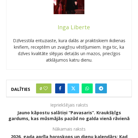
Inga Liberte
Dzīvesstila entuziaste, kura dalās ar praktiskiem ikdienas
knifiem, receptēm un zvaigžņu vēstījumiem. Inga tic, ka
dzīves kvalitāte slēpjas detaļās un mazos, priecīgos
atklājumos katru dienu.
0
DALĪTIES
Iepriekšējais raksts
Jauno kāpostu salātiņi “Pavasaris”. Kraukšķīgs
gardums, kas mūsmājās pazūd no galda vienā rāvienā
Nākamais raksts
2026. gada aprīļa horoskops un dienu kalendārs: Kad