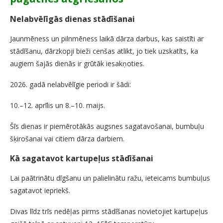
Nelabvēlīgās dienas stādīšanai
Jaunmēness un pilnmēness laikā dārza darbus, kas saistīti ar
stādīšanu, dārzkopji bieži cenšas atlikt, jo tiek uzskatīts, ka
augiem šajās dienās ir grūtāk iesakņoties.
2026. gadā nelabvēlīgie periodi ir šādi:
10.–12. aprīlis un 8.–10. maijs.
Šīs dienas ir piemērotākās augsnes sagatavošanai, bumbuļu
šķirošanai vai citiem dārza darbiem.
Kā sagatavot kartupeļus stādīšanai
Lai paātrinātu dīgšanu un palielinātu ražu, ieteicams bumbuļus
sagatavot iepriekš.
Divas līdz trīs nedēļas pirms stādīšanas novietojiet kartupeļus