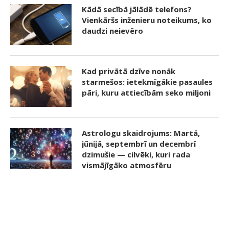
Kādā secībā jālādē telefons?
Vienkāršs inženieru noteikums, ko
daudzi neievēro
Kad privātā dzīve nonāk
starmešos: ietekmīgākie pasaules
pāri, kuru attiecībām seko miljoni
Astrologu skaidrojums: Martā,
jūnijā, septembrī un decembrī
dzimušie — cilvēki, kuri rada
vismājīgāko atmosfēru