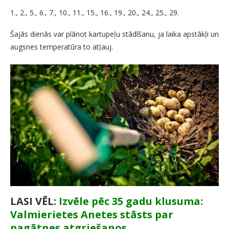
1., 2., 5., 6., 7., 10., 11., 15., 16., 19., 20., 24., 25., 29.
Šajās dienās var plānot kartupeļu stādīšanu, ja laika apstākļi un
augsnes temperatūra to atļauj.
LASI VĒL:
Izvēle pēc 35 gadu klusuma:
Valmierietes Anetes stāsts par
pagātnes atgriešanos