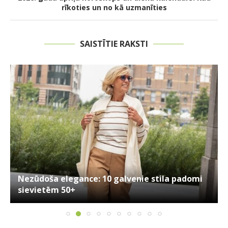
rīkoties un no kā uzmanīties
SAISTĪTIE RAKSTI
Nezūdoša elegance: 10 galvenie stila padomi
sievietēm 50+