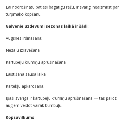
Lai nodrošinātu patiesi bagātīgu ražu, ir svarīgi neaizmirst par
turpmāko kopšanu.
Galvenie uzdevumi sezonas laikā ir šādi:
Augsnes irdināšana;
Nezāļu izravēšana;
Kartupeļu krūmiņu aprušināšana;
Laistīšana sausā laikā;
Kaitēkļu apkarošana.
Īpaši svarīga ir kartupeļu krūmiņu aprušināšana — tas palīdz
augiem veidot vairāk bumbuļu.
Kopsavilkums