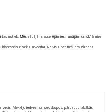
 kā tas notiek. Mēs sēdējām, atcerējāmies, runājām un šķīrāmies.
u klātesošo cilvēku uzvedība. Ne visu, bet tieši draudzenes
 ceļvedis. Meklēju iedvesmu horoskopos, pārbaudu labākās