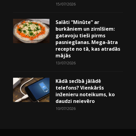
15/07/2026
Salāti “Minūte” ar
burkāniem un zirnīšiem:
gatavoju tieši pirms
pasniegšanas. Mega-ātra
recepte no tā, kas atradās
mājās
13/07/2026
Kādā secībā jālādē
telefons? Vienkāršs
inženieru noteikums, ko
daudzi neievēro
10/07/2026