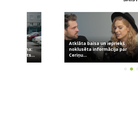
Atklāta baisa un iepriekš
Skaudrs si
usuma:
noklusēta informācija par
kamēr kop
āsts...
Ceriņu...
māti,...