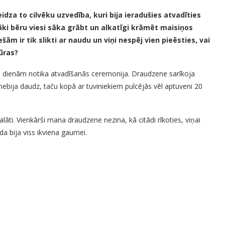
dza to cilvēku uzvedība, kuri bija ieradušies atvadīties
rāki bēru viesi sāka grābt un alkatīgi krāmēt maisiņos
šām ir tik slikti ar naudu un viņi nespēj vien pieēsties, vai
ūras?
dienām notika atvadīšanās ceremonija. Draudzene sarīkoja
nebija daudz, taču kopā ar tuviniekiem pulcējās vēl aptuveni 20
lāti. Vienkārši mana draudzene nezina, kā citādi rīkoties, viņai
da bija viss ikviena gaumei.