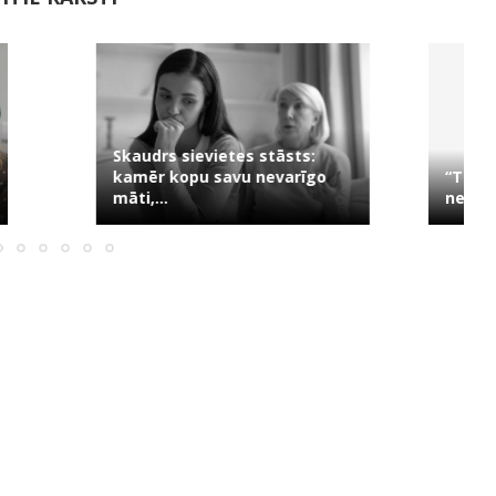
evietes stāsts:
u savu nevarīgo
“Tev jau 35, bet nav ne bērnu,
ne...