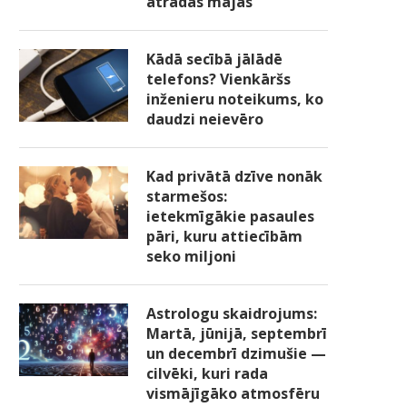
atradās mājās
Kādā secībā jālādē
telefons? Vienkāršs
inženieru noteikums, ko
daudzi neievēro
Kad privātā dzīve nonāk
starmešos:
ietekmīgākie pasaules
pāri, kuru attiecībām
seko miljoni
Astrologu skaidrojums:
Martā, jūnijā, septembrī
un decembrī dzimušie —
cilvēki, kuri rada
vismājīgāko atmosfēru