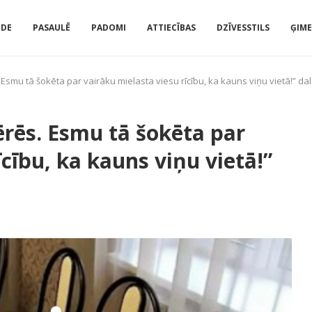
IDE
PASAULĒ
PADOMI
ATTIECĪBAS
DZĪVESSTILS
ĢIM
Esmu tā šokēta par vairāku mielasta viesu rīcību, ka kauns viņu vietā!” da
ērēs. Esmu tā šokēta par
īcību, ka kauns viņu vietā!”