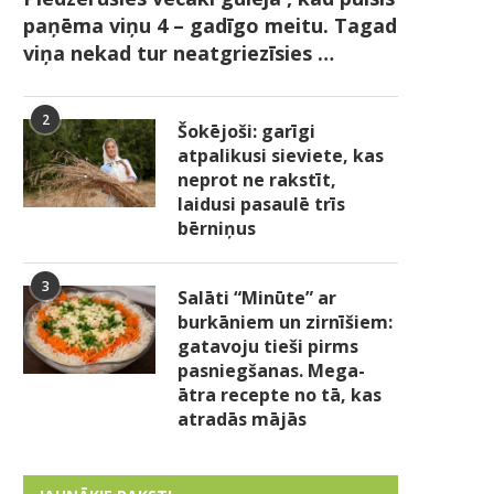
paņēma viņu 4 – gadīgo meitu. Tagad
viņa nekad tur neatgriezīsies …
2
Šokējoši: garīgi
atpalikusi sieviete, kas
neprot ne rakstīt,
laidusi pasaulē trīs
bērniņus
3
Salāti “Minūte” ar
burkāniem un zirnīšiem:
gatavoju tieši pirms
pasniegšanas. Mega-
ātra recepte no tā, kas
atradās mājās