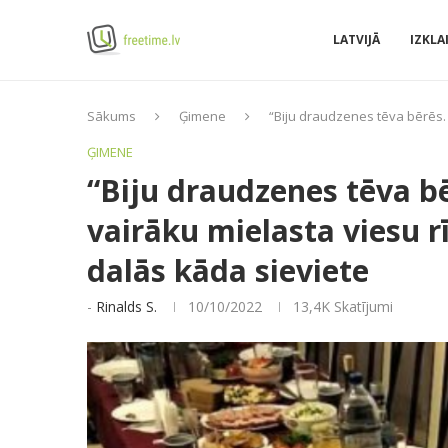
LATVIJĀ
IZKLA
Sākums
Ģimene
“Biju draudzenes tēva bērēs. 
ĢIMENE
“Biju draudzenes tēva b
vairāku mielasta viesu r
dalās kāda sieviete
-
Rinalds S.
10/10/2022
13,4K
Skatījumi