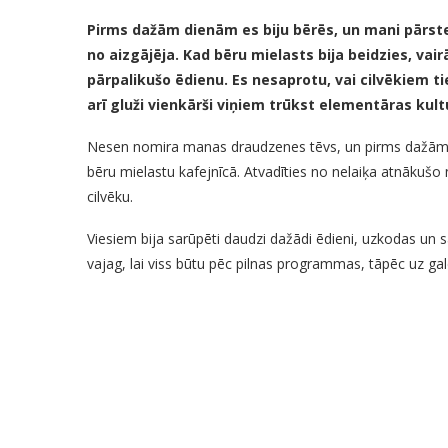
Pirms dažām dienām es biju bērēs, un mani pārstei
no aizgājēja. Kad bēru mielasts bija beidzies, vai
pārpalikušo ēdienu. Es nesaprotu, vai cilvēkiem tie
arī gluži vienkārši viņiem trūkst elementāras kult
Nesen nomira manas draudzenes tēvs, un pirms dažām 
bēru mielastu kafejnīcā. Atvadīties no nelaiķa atnākušo 
cilvēku.
Viesiem bija sarūpēti daudzi dažādi ēdieni, uzkodas un sa
vajag, lai viss būtu pēc pilnas programmas, tāpēc uz gal