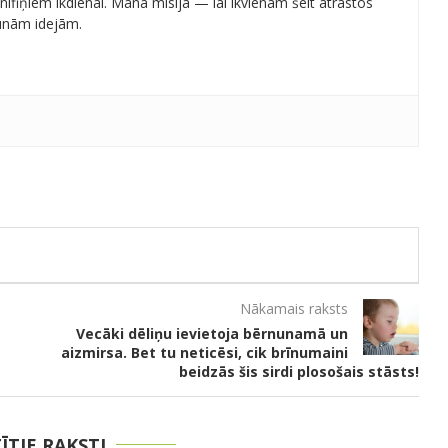
ifiņiem ikdienai. Mana misija — lai ikvienam šeit atrastos
aunām idejām.
Nākamais raksts
Vecāki dēliņu ievietoja bērnunamā un
aizmirsa. Bet tu neticēsi, cik brīnumaini
beidzās šis sirdi plosošais stāsts!
TĪTIE RAKSTI