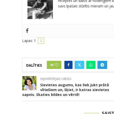
receptes un dalos ar noderīgiem kn
savs īpašais stūrītis mieram un j
Lapas:
1
2
10
DALĪTIES
Iepriekšējais raksts
Sievietes augums, kas liek jukt prātā
vīriešiem un, šķiet, ir katras sievietes
sapnis. Skaties bildes un vērtē!
SAIS