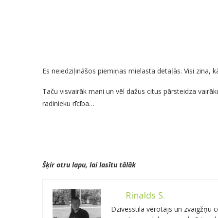
Es neiedziļināšos piemiņas mielasta detaļās. Visi zina,
Taču visvairāk mani un vēl dažus citus pārsteidza vairāk
radinieku rīcība…
Šķir otru lapu, lai lasītu tālāk
Rinalds S.
Dzīvesstila vērotājs un zvaigžņu