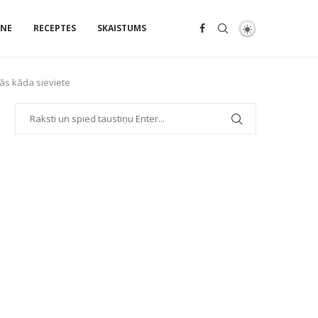
ENE
RECEPTES
SKAISTUMS
lās kāda sieviete