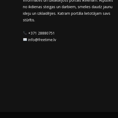
Informatīvs un izklaidējošs portāls ikvienam. Atpūties
no ikdienas steigas un darbiem, smelies daudz jaunu
ideju un izklaidējies. Katram portāla lietotājam savs
stūrītis.
+371 28880751
info@freetime.lv