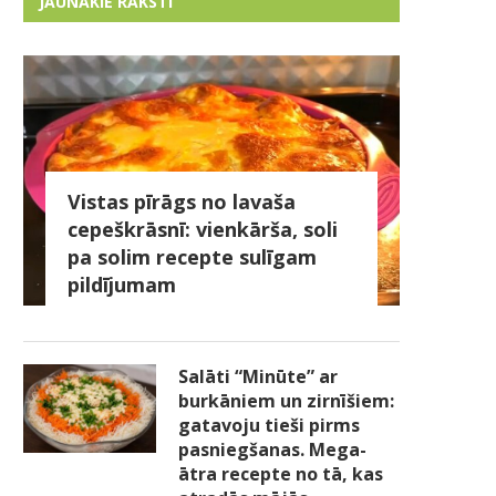
JAUNĀKIE RAKSTI
Vistas pīrāgs no lavaša
cepeškrāsnī: vienkārša, soli
pa solim recepte sulīgam
pildījumam
Salāti “Minūte” ar
burkāniem un zirnīšiem:
gatavoju tieši pirms
pasniegšanas. Mega-
ātra recepte no tā, kas