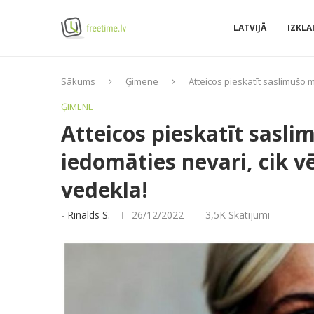
LATVIJĀ
IZKLA
Sākums
Ģimene
Atteicos pieskatīt saslimušo 
ĢIMENE
Atteicos pieskatīt sasli
iedomāties nevari, cik v
vedekla!
-
Rinalds S.
26/12/2022
3,5K
Skatījumi