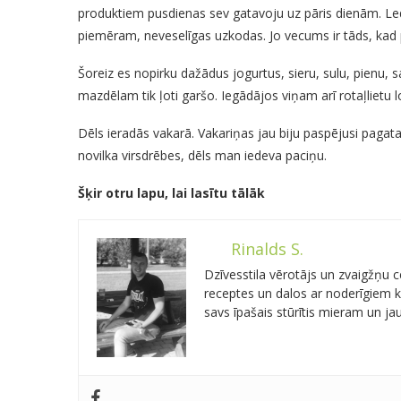
produktiem pusdienas sev gatavoju uz pāris dienām. Led
piemēram, neveselīgas uzkodas. Jo vecums ir tāds, kad p
Šoreiz es nopirku dažādus jogurtus, sieru, sulu, pienu,
mazdēlam tik ļoti garšo. Iegādājos viņam arī rotaļlietu lo
Dēls ieradās vakarā. Vakariņas jau biju paspējusi pagata
novilka virsdrēbes, dēls man iedeva paciņu.
Šķir otru lapu, lai lasītu tālāk
Rinalds S.
Dzīvesstila vērotājs un zvaigžņu
receptes un dalos ar noderīgiem kn
savs īpašais stūrītis mieram un j