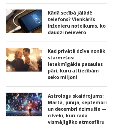
Kādā secībā jālādē
telefons? Vienkāršs
inženieru noteikums, ko
daudzi neievēro
Kad privātā dzīve nonāk
starmešos:
ietekmīgākie pasaules
pāri, kuru attiecībām
seko miljoni
Astrologu skaidrojums:
Martā, jūnijā, septembrī
un decembrī dzimušie —
cilvēki, kuri rada
vismājīgāko atmosfēru