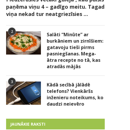
paņēma viņu 4 – gadīgo meitu. Tagad
viņa nekad tur neatgriezīsies …
2
Salāti “Minūte” ar
burkāniem un zirnīšiem:
gatavoju tieši pirms
pasniegšanas. Mega-
ātra recepte no tā, kas
atradās mājās
3
Kādā secībā jālādē
telefons? Vienkāršs
inženieru noteikums, ko
daudzi neievēro
JAUNĀKIE RAKSTI