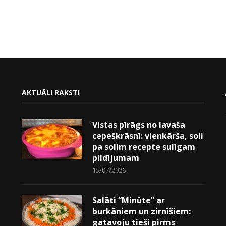
AKTUĀLI RAKSTI
Vistas pīrāgs no lavaša
cepeškrāsnī: vienkārša, soli
pa solim recepte sulīgam
pildījumam
15/07/2026
Salāti “Minūte” ar
burkāniem un zirnīšiem:
gatavoju tieši pirms