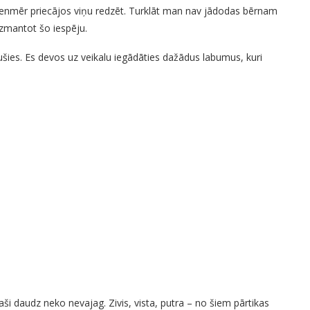
vienmēr priecājos viņu redzēt. Turklāt man nav jādodas bērnam
izmantot šo iespēju.
jušies. Es devos uz veikalu iegādāties dažādus labumus, kuri
aši daudz neko nevajag. Zivis, vista, putra – no šiem pārtikas