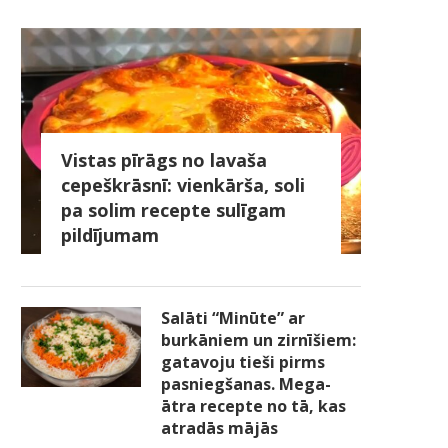
Vistas pīrāgs no lavaša
cepeškrāsnī: vienkārša, soli
pa solim recepte sulīgam
pildījumam
Salāti “Minūte” ar
burkāniem un zirnīšiem:
gatavoju tieši pirms
pasniegšanas. Mega-
ātra recepte no tā, kas
atradās mājās