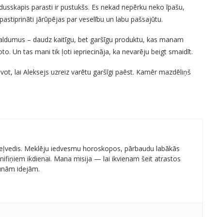
usskapis parasti ir pustukšs. Es nekad nepērku neko īpašu,
astiprināti jārūpējas par veselību un labu pašsajūtu.
 saldumus – daudz kaitīgu, bet garšīgu produktu, kas manam
to. Un tas mani tik ļoti iepriecināja, ka nevarēju beigt smaidīt.
vot, lai Aleksejs uzreiz varētu garšīgi paēst. Kamēr mazdēliņš
 ceļvedis. Meklēju iedvesmu horoskopos, pārbaudu labākās
ifiņiem ikdienai. Mana misija — lai ikvienam šeit atrastos
aunām idejām.