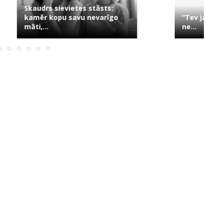
evietes stāsts:
u savu nevarīgo
“Tev jau 35, bet nav ne bērnu,
ne...