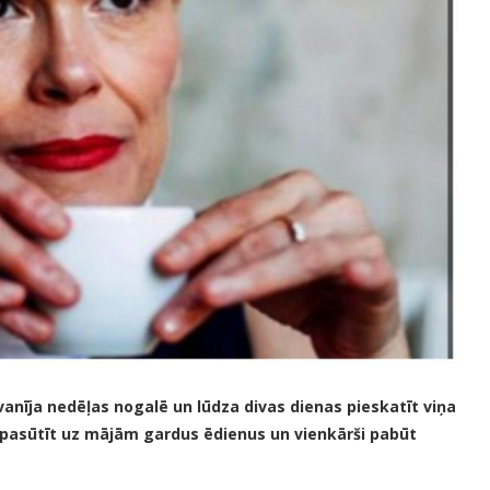
vanīja nedēļas nogalē un lūdza divas dienas pieskatīt viņa
arī pasūtīt uz mājām gardus ēdienus un vienkārši pabūt