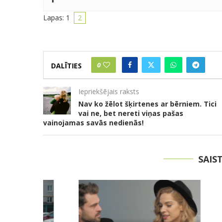
Lapas:
1
2
0
DALĪTIES
Iepriekšējais raksts
Nav ko žēlot šķirtenes ar bērniem. Tici
vai ne, bet nereti viņas pašas
vainojamas savās nedienās!
SAIS