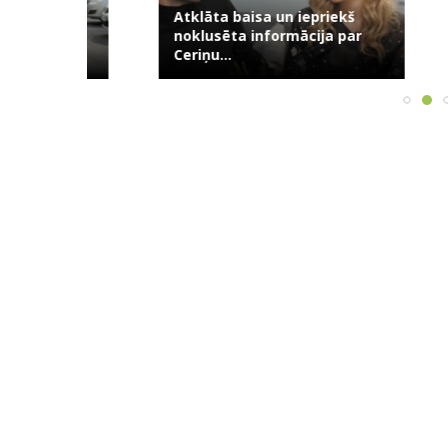
Atklāta baisa un iepriekš
Skaudrs si
usuma:
noklusēta informācija par
kamēr kop
āsts...
Ceriņu...
māti,...