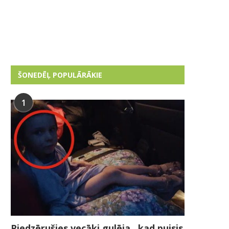
ŠONEDĒĻ POPULĀRĀKIE
1
Piedzērušies vecāki gulēja , kad puisis