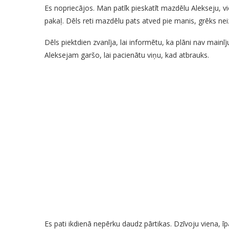
Es nopriecājos. Man patīk pieskatīt mazdēlu Alekseju, 
pakaļ. Dēls reti mazdēlu pats atved pie manis, grēks ne
Dēls piektdien zvanīja, lai informētu, ka plāni nav mainī
Aleksejam garšo, lai pacienātu viņu, kad atbrauks.
Es pati ikdienā nepērku daudz pārtikas. Dzīvoju viena, īp