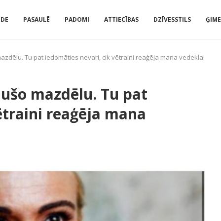
IDE
PASAULĒ
PADOMI
ATTIECĪBAS
DZĪVESSTILS
ĢIM
mazdēlu. Tu pat iedomāties nevari, cik vētraini reaģēja mana vedekla!
mušo mazdēlu. Tu pat
ētraini reaģēja mana