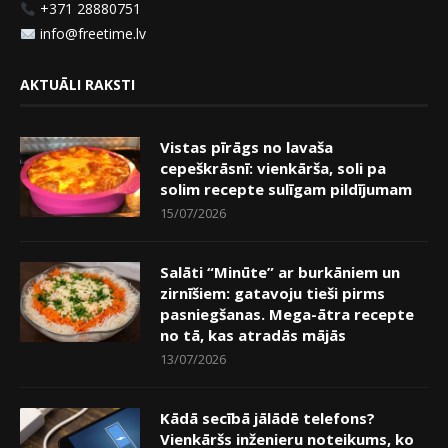
+371 28880751
info@freetime.lv
AKTUĀLI RAKSTI
Vistas pīrāgs no lavaša
cepeškrāsnī: vienkārša, soli pa
solim recepte sulīgam pildījumam
15/07/2026
Salāti “Minūte” ar burkāniem un
zirnīšiem: gatavoju tieši pirms
pasniegšanas. Mega-ātra recepte
no tā, kas atradās mājās
13/07/2026
Kādā secībā jālādē telefons?
Vienkāršs inženieru noteikums, ko