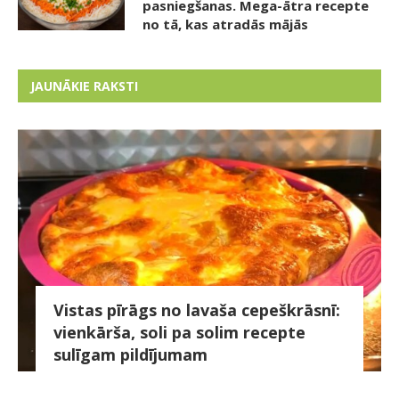
pasniegšanas. Mega-ātra recepte
no tā, kas atradās mājās
JAUNĀKIE RAKSTI
Vistas pīrāgs no lavaša cepeškrāsnī:
vienkārša, soli pa solim recepte
sulīgam pildījumam