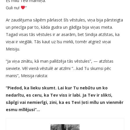
Es mīlu Tevi māmiņa.
Guli nu!
”
Ar zaudējuma sāpēm pārlasot šīs vēstules, viņa bija pārsteigta
un priecīga par to, kāda gudra un gādīga bija viņas meita.
Tagad visas tās vēstules ir ar asarām, bet Sindija atzīstas, ka
viņai ir vieglāk. Tās kaut uz īsu mirkli, tomēr atgriež viņai
Meisiju.
“Ja viņa zinātu, kā man palīdzēja tās vēstules”, — atzīstas
sieviete. Vēl vienā vēstulē ar atzīmi ”…kad Tu skumsi pēc
manis”, Meisija raksta:
“Piedod, ka lieku skumt. Lai kur Tu nebūtu un ko
nedarītu, es ceru, ka Tev viss ir labi. Ja Tev ir slikti,
sāpīgi vai nemierīgi, zini, ka es Tevi ļoti mīlu un vienmēr
esmu mīlējusi”…