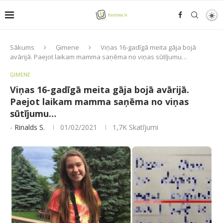
Sākums
Ģimene
Viņas 16-gadīgā meita gāja bojā
avārijā. Paejot laikam mamma saņēma no viņas sūtījumu…
ĢIMENE
Viņas 16-gadīgā meita gāja bojā avārijā.
Paejot laikam mamma saņēma no viņas
sūtījumu…
-
Rinalds S.
01/02/2021
1,7K
Skatījumi