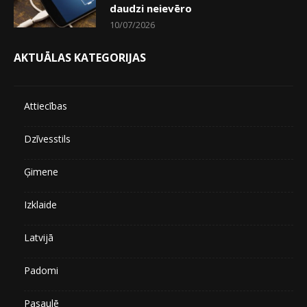
daudzi neievēro
10/07/2026
AKTUĀLAS KATEGORIJAS
Attiecības
Dzīvesstils
Ģimene
Izklaide
Latvijā
Padomi
Pasaulē