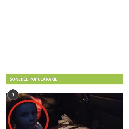
ŠONEDĒĻ POPULĀRĀKIE
1