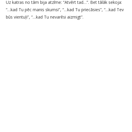
Uz katras no tām bija atzīme: “Atvērt tad…”. Bet tālāk sekoja:
“…kad Tu pēc manis skumsi”, “…kad Tu priecāsies”, “…kad Tev
būs vientuļi”, “…kad Tu nevarēsi aizmigt”.