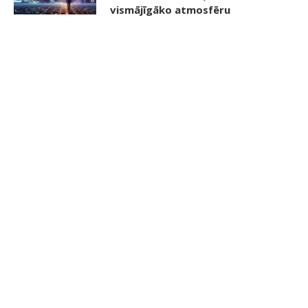
vismājīgāko atmosfēru