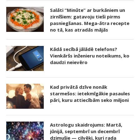
Salāti “Minūte” ar burkāniem un
zirnīšiem: gatavoju tieši pirms
pasniegšanas. Mega-ātra recepte
no tā, kas atradās mājās
Kādā secībā jālādē telefons?
Vienkāršs inženieru noteikums, ko
daudzi neievēro
Kad privātā dzīve nonāk
starmešos: ietekmīgākie pasaules
pāri, kuru attiecībām seko miljoni
Astrologu skaidrojums: Martā,
jūnijā, septembrī un decembrī
dzimušie — cilvēki, kuri rada