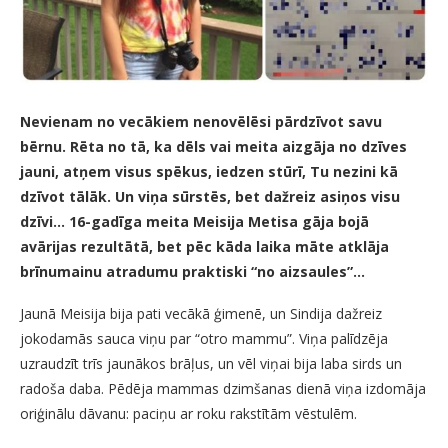
Nevienam no vecākiem nenovēlēsi pārdzīvot savu
bērnu. Rēta no tā, ka dēls vai meita aizgāja no dzīves
jauni, atņem visus spēkus, iedzen stūrī, Tu nezini kā
dzīvot tālāk. Un viņa sūrstēs, bet dažreiz asiņos visu
dzīvi… 16-gadīga meita Meisija Metisa gāja bojā
avārijas rezultātā, bet pēc kāda laika māte atklāja
brīnumainu atradumu praktiski “no aizsaules”…
Jaunā Meisija bija pati vecākā ģimenē, un Sindija dažreiz
jokodamās sauca viņu par “otro mammu”. Viņa palīdzēja
uzraudzīt trīs jaunākos brāļus, un vēl viņai bija laba sirds un
radoša daba. Pēdēja mammas dzimšanas dienā viņa izdomāja
oriģinālu dāvanu: paciņu ar roku rakstītām vēstulēm.