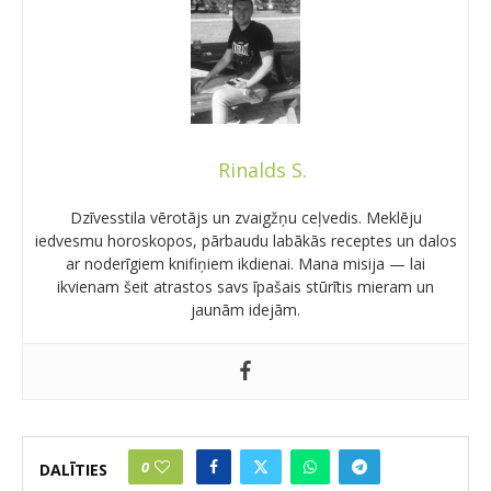
Rinalds S.
Dzīvesstila vērotājs un zvaigžņu ceļvedis. Meklēju
iedvesmu horoskopos, pārbaudu labākās receptes un dalos
ar noderīgiem knifiņiem ikdienai. Mana misija — lai
ikvienam šeit atrastos savs īpašais stūrītis mieram un
jaunām idejām.
0
DALĪTIES