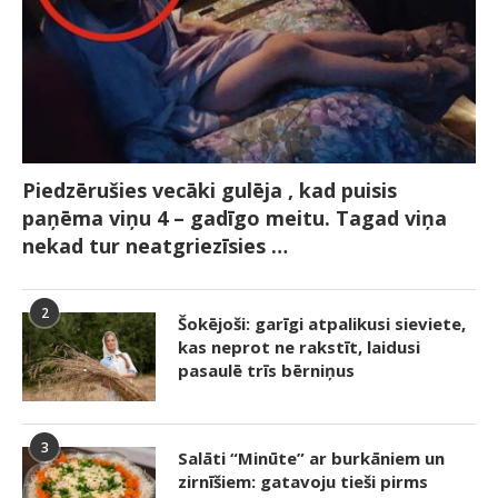
Piedzērušies vecāki gulēja , kad puisis
paņēma viņu 4 – gadīgo meitu. Tagad viņa
nekad tur neatgriezīsies …
2
Šokējoši: garīgi atpalikusi sieviete,
kas neprot ne rakstīt, laidusi
pasaulē trīs bērniņus
3
Salāti “Minūte” ar burkāniem un
zirnīšiem: gatavoju tieši pirms