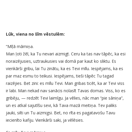
Lūk, viena no šīm vēstulēm:
“Mīļā māmiņa.
Man ļoti žēl, ka Tu nevari aizmigt. Ceru ka tas nav tāpēc, ka esi
noraizējusies, uztraukusies vai domā par kaut ko sliktu. Es
vienkārši gribu, lai Tu zinātu, ka es Tevi mīlu. Iespējams, ka es
par maz esmu to teikusi. Iespējams, tieši tāpēc Tu tagad
raizējies. Bet zini: es mīlu Tevi. Man gribas ticēt, ka ar Tevi viss
ir labi. Man nekad nav sanācis nolasīt Tavas domas. Viss, ko es
gribēju, — redzēt Tevi laimīgu. Ja vēlies, nāc man “pie sāniņa”,
un es atkal sajutīšu sevi, kā Tava mazā meitiņa. Tev paliks
jauki, silti un Tu aizmigsi. Bet, no rīta es pagatavošu Tavu
iecienīto kafiju. Vienkārši saki, ja vēlēsies.