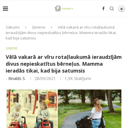
Sākums
Ģimene
Vēlā vakarā ar vīru rotaļlaukumā
ieraudzījām divus nepieskatītus bērneļus. Mamma ieradās tikai,
kad bija satumsis
ĢIMENE
Vēlā vakarā ar vīru rotaļlaukumā ieraudzījām
divus nepieskatītus bērneļus. Mamma
ieradās tikai, kad bija satumsis
-
Rinalds S.
28/09/2021
1,9K
Skatījumi