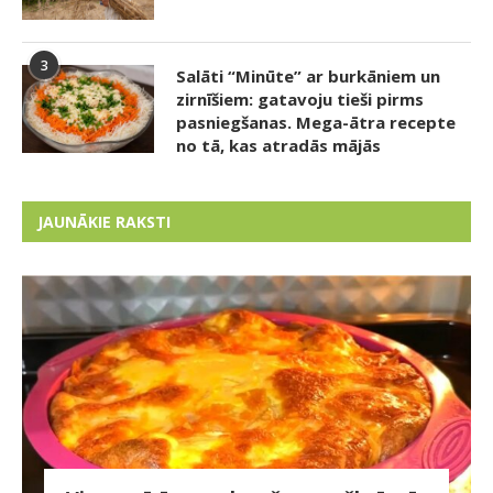
3
Salāti “Minūte” ar burkāniem un
zirnīšiem: gatavoju tieši pirms
pasniegšanas. Mega-ātra recepte
no tā, kas atradās mājās
JAUNĀKIE RAKSTI