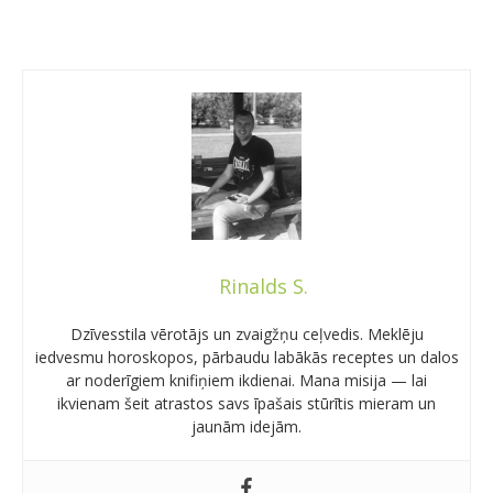
Rinalds S.
Dzīvesstila vērotājs un zvaigžņu ceļvedis. Meklēju
iedvesmu horoskopos, pārbaudu labākās receptes un dalos
ar noderīgiem knifiņiem ikdienai. Mana misija — lai
ikvienam šeit atrastos savs īpašais stūrītis mieram un
jaunām idejām.