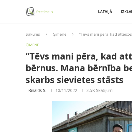
LATVIJĀ
IZKLA
Sākums
Ģimene
“Tēvs mani pēra, kad atteico
ĢIMENE
“Tēvs mani pēra, kad att
bērnus. Mana bērnība b
skarbs sievietes stāsts
-
Rinalds S.
10/11/2022
3,5K
Skatījumi