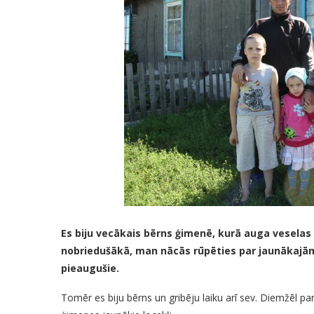
Es biju vecākais bērns ģimenē, kurā auga veselas 
nobriedušākā, man nācās rūpēties par jaunākajām
pieaugušie.
Tomēr es biju bērns un gribēju laiku arī sev. Diemžēl pa