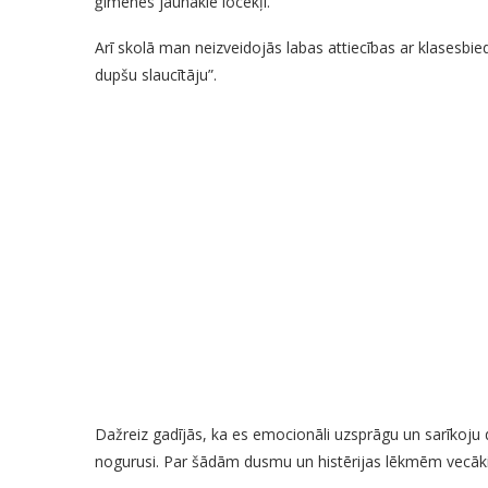
ģimenes jaunākie locekļi.
Arī skolā man neizveidojās labas attiecības ar klasesbie
dupšu slaucītāju”.
Dažreiz gadījās, ka es emocionāli uzsprāgu un sarīkoju
nogurusi. Par šādām dusmu un histērijas lēkmēm vecāki m