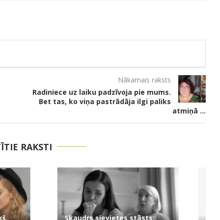
Nākamais raksts
Radiniece uz laiku padzīvoja pie mums.
Bet tas, ko viņa pastrādāja ilgi paliks
atmiņā …
TĪTIE RAKSTI
evietes stāsts: