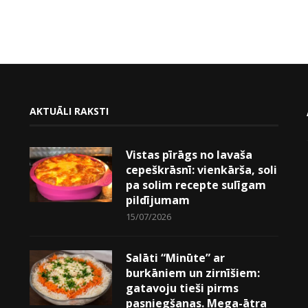
AKTUĀLI RAKSTI
Vistas pīrāgs no lavaša
cepeškrāsnī: vienkārša, soli
pa solim recepte sulīgam
pildījumam
15/07/2026
Salāti “Minūte” ar
burkāniem un zirnīšiem:
gatavoju tieši pirms
pasniegšanas. Mega-ātra