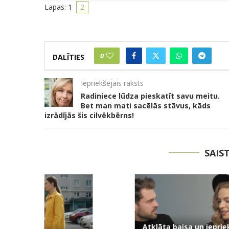
Lapas:
1
2
0
DALĪTIES
Iepriekšējais raksts
Radiniece lūdza pieskatīt savu meitu.
Bet man mati sacēlās stāvus, kāds
izrādījās šis cilvēkbērns!
SAIS
Atklāta baisa un iepriekš
Skaudrs si