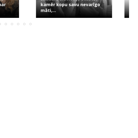
u savu nevarīgo
“Tev jau 35, bet nav ne bērnu,
ne...