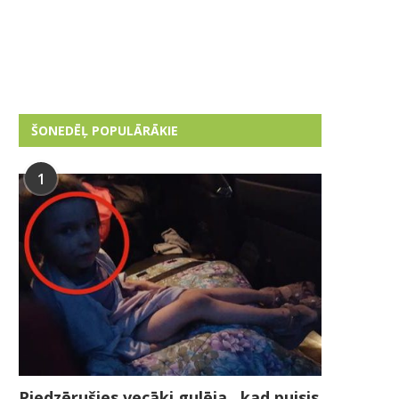
ŠONEDĒĻ POPULĀRĀKIE
1
Piedzērušies vecāki gulēja , kad puisis