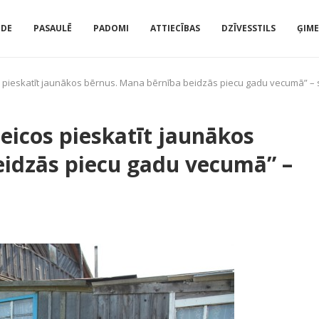
IDE
PASAULĒ
PADOMI
ATTIECĪBAS
DZĪVESSTILS
ĢIM
s pieskatīt jaunākos bērnus. Mana bērnība beidzās piecu gadu vecumā” – s
eicos pieskatīt jaunākos
eidzās piecu gadu vecumā” –