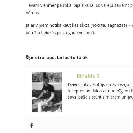
Tēvam vienmēr pa rokai bija siksna. Es varēju saņemt pē
bērnus.
Ja ar viņiem notika kaut kas slikts (nokrita, sagriezās) 
bērnība beidzās piecu gadu vecumā…
Šķir otru lapu, lai lasītu tālāk
Rinalds S.
Dzīvesstila vērotājs un zvaigžņu
receptes un dalos ar noderīgiem kn
savs īpašais stūrītis mieram un j