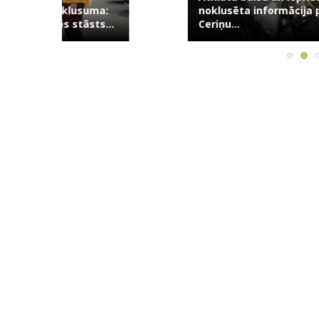
usuma:
noklusēta informācija par
kamēr kop
āsts...
Ceriņu...
māti,...