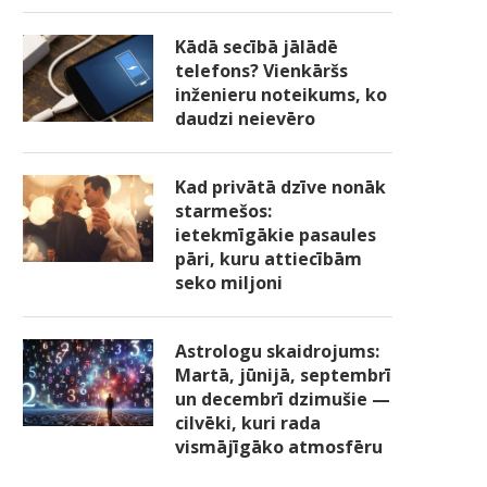
Kādā secībā jālādē
telefons? Vienkāršs
inženieru noteikums, ko
daudzi neievēro
Kad privātā dzīve nonāk
starmešos:
ietekmīgākie pasaules
pāri, kuru attiecībām
seko miljoni
Astrologu skaidrojums:
Martā, jūnijā, septembrī
un decembrī dzimušie —
cilvēki, kuri rada
vismājīgāko atmosfēru
Aizmirsusi datorsomu, Solvita