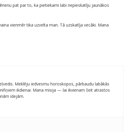
rienu pat par to, ka pietiekami labi nepieskatīju jaunākos
– vaina vienmēr tika uzvelta man. Tā uzskatīja vecāki. Mana
 ceļvedis. Meklēju iedvesmu horoskopos, pārbaudu labākās
ifiņiem ikdienai. Mana misija — lai ikvienam šeit atrastos
aunām idejām.