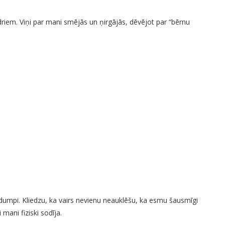
driem. Viņi par mani smējās un ņirgājās, dēvējot par “bērnu
 dumpi. Kliedzu, ka vairs nevienu neauklēšu, ka esmu šausmīgi
ani fiziski sodīja.