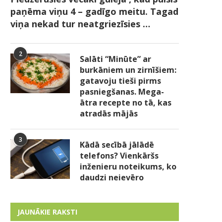
paņēma viņu 4 – gadīgo meitu. Tagad
viņa nekad tur neatgriezīsies …
2
Salāti “Minūte” ar
burkāniem un zirnīšiem:
gatavoju tieši pirms
pasniegšanas. Mega-
ātra recepte no tā, kas
atradās mājās
3
Kādā secībā jālādē
telefons? Vienkāršs
inženieru noteikums, ko
daudzi neievēro
JAUNĀKIE RAKSTI