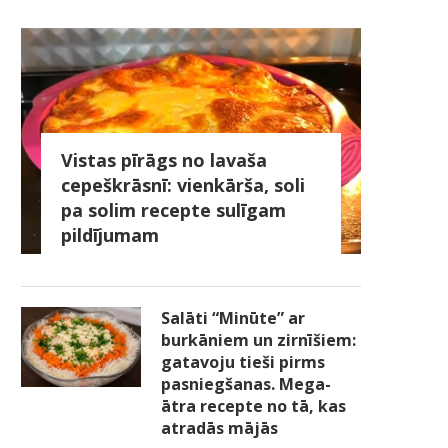
Vistas pīrāgs no lavaša
cepeškrāsnī: vienkārša, soli
pa solim recepte sulīgam
pildījumam
Salāti “Minūte” ar
burkāniem un zirnīšiem:
gatavoju tieši pirms
pasniegšanas. Mega-
ātra recepte no tā, kas
atradās mājās