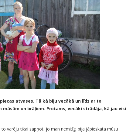
piecas atvases. Tā kā biju vecākā un līdz ar to
 māsām un brāļiem. Protams, vecāki strādāja, kā jau visi
r to varēju tikai sapņot, jo man nemitīgi bija jāpieskata mūsu