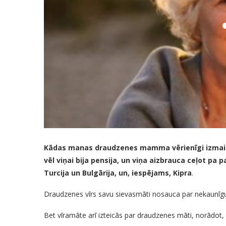
Kādas manas draudzenes mamma vērienīgi izmainīja 
vēl viņai bija pensija, un viņa aizbrauca ceļot pa p
Turcija un Bulgārija, un, iespējams, Kipra
.
Draudzenes vīrs savu sievasmāti nosauca par nekaunīgu 
Bet vīramāte arī izteicās par draudzenes māti, norādot,