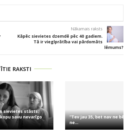
Nākamais raksts
v
Kāpēc sievietes dzemdē pēc 40 gadiem.
Tā ir vieglprātība vai pārdomāts
lēmums?
TĪTIE RAKSTI
evietes stāsts:
u savu nevarīgo
“Tev jau 35, bet nav ne bērnu,
ne...