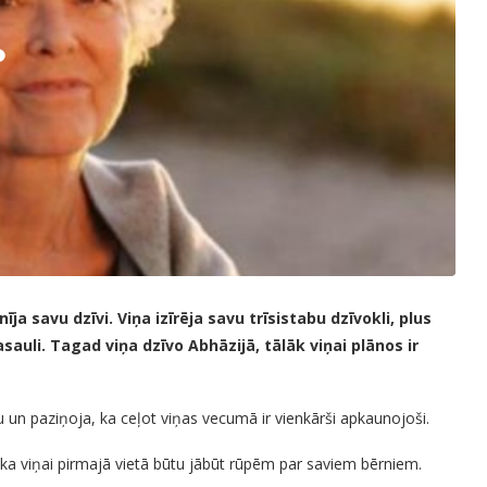
savu dzīvi. Viņa izīrēja savu trīsistabu dzīvokli, plus
asauli. Tagad viņa dzīvo Abhāzijā, tālāk viņai plānos ir
un paziņoja, ka ceļot viņas vecumā ir vienkārši apkaunojoši.
 ka viņai pirmajā vietā būtu jābūt rūpēm par saviem bērniem.