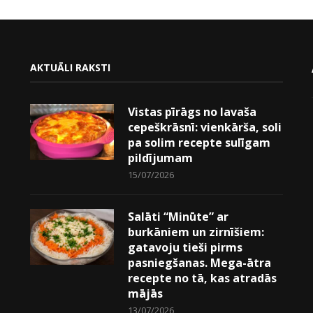
AKTUĀLI RAKSTI
Vistas pīrāgs no lavaša
cepeškrāsnī: vienkārša, soli
pa solim recepte sulīgam
pildījumam
15/07/2026
Salāti “Minūte” ar
burkāniem un zirnīšiem:
gatavoju tieši pirms
pasniegšanas. Mega-ātra
recepte no tā, kas atradās
mājās
13/07/2026