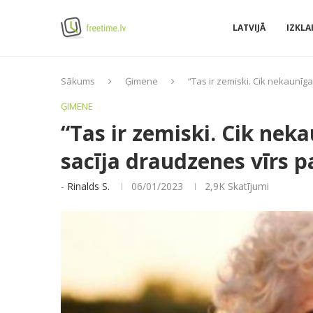
LATVIJĀ
IZKLA
Sākums
Ģimene
“Tas ir zemiski. Cik nekaunīga
ĢIMENE
“Tas ir zemiski. Cik neka
sacīja draudzenes vīrs p
-
Rinalds S.
06/01/2023
2,9K
Skatījumi