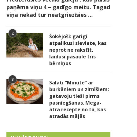
paņēma viņu 4 – gadīgo meitu. Tagad
viņa nekad tur neatgriezīsies …
2
Šokējoši: garīgi
atpalikusi sieviete, kas
neprot ne rakstīt,
laidusi pasaulē trīs
bērniņus
3
Salāti “Minūte” ar
burkāniem un zirnīšiem:
gatavoju tieši pirms
pasniegšanas. Mega-
ātra recepte no tā, kas
atradās mājās