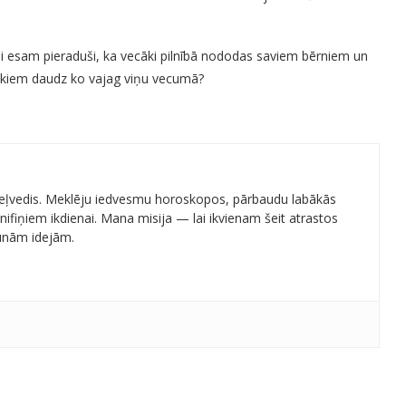
i esam pieraduši, ka vecāki pilnībā nododas saviem bērniem un
ākiem daudz ko vajag viņu vecumā?
 ceļvedis. Meklēju iedvesmu horoskopos, pārbaudu labākās
ifiņiem ikdienai. Mana misija — lai ikvienam šeit atrastos
aunām idejām.