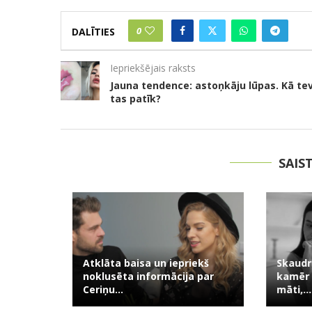
0
DALĪTIES
Iepriekšējais raksts
Jauna tendence: astoņkāju lūpas. Kā te
tas patīk?
SAIS
Atklāta baisa un iepriekš
Skaudrs si
usuma:
noklusēta informācija par
kamēr kop
āsts...
Ceriņu...
māti,...