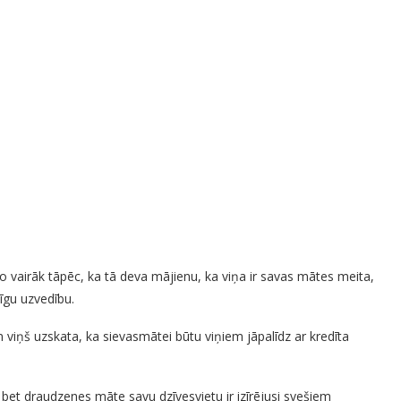
o vairāk tāpēc, ka tā deva mājienu, ka viņa ir savas mātes meita,
īgu uzvedību.
viņš uzskata, ka sievasmātei būtu viņiem jāpalīdz ar kredīta
, bet draudzenes māte savu dzīvesvietu ir izīrējusi svešiem