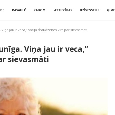
IDE
PASAULĒ
PADOMI
ATTIECĪBAS
DZĪVESSTILS
ĢIM
. Viņa jau ir veca,” sacīja draudzenes vīrs par sievasmāti
unīga. Viņa jau ir veca,”
ar sievasmāti