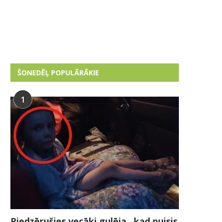
ŠONEDĒĻ POPULĀRĀKIE
1
Piedzērušies vecāki gulēja , kad puisis