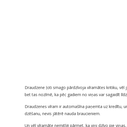
Draudzene ļoti smago pārdzīvoja vīramātes kritiku, vēl j
bet tas nozīmē, ka pēc gadiem no viņas var sagaidīt līdz
Draudzenes vīram ir automašīna paņemta uz kredītu, un 
dzēšanu, nevis jātērē nauda braucieniem.
Un vēl vīramāte nemitīgi pārmet, ka viņi dzīvo pie viņas