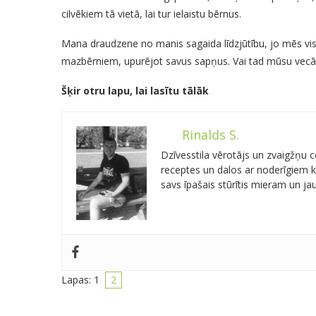
cilvēkiem tā vietā, lai tur ielaistu bērnus.
Mana draudzene no manis sagaida līdzjūtību, jo mēs vis
mazbērniem, upurējot savus sapņus. Vai tad mūsu vec
Šķir otru lapu, lai lasītu tālāk
Rinalds S.
Dzīvesstila vērotājs un zvaigžņu
receptes un dalos ar noderīgiem kn
savs īpašais stūrītis mieram un j
Lapas:
1
2