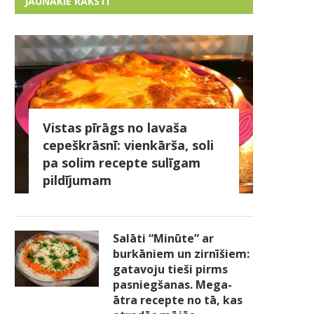
JAUNĀKIE RAKSTI
Vistas pīrāgs no lavaša
cepeškrāsnī: vienkārša, soli
pa solim recepte sulīgam
pildījumam
Salāti “Minūte” ar
burkāniem un zirnīšiem:
gatavoju tieši pirms
pasniegšanas. Mega-
ātra recepte no tā, kas