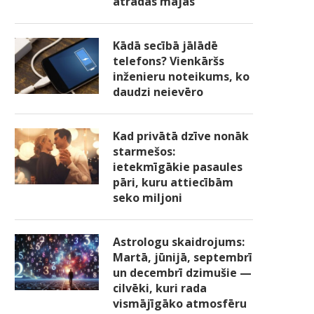
atradās mājās
Kādā secībā jālādē
telefons? Vienkāršs
inženieru noteikums, ko
daudzi neievēro
Kad privātā dzīve nonāk
starmešos:
ietekmīgākie pasaules
pāri, kuru attiecībām
seko miljoni
Astrologu skaidrojums:
Martā, jūnijā, septembrī
Aizmirsusi datorsomu, Solvita
un decembrī dzimušie —
atgriezās mājās, lai to
Nav slimās meitas, nav
cilvēki, kuri rada
paņemtu....
mazbērnu. Un ir iestājies
vismājīgāko atmosfēru