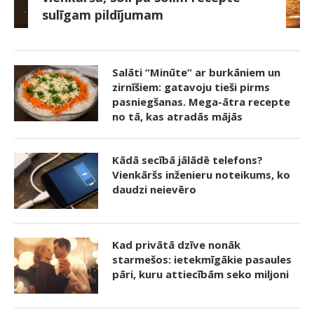
sulīgam pildījumam
Salāti “Minūte” ar burkāniem un
zirnīšiem: gatavoju tieši pirms
pasniegšanas. Mega-ātra recepte
no tā, kas atradās mājās
Kādā secībā jālādē telefons?
Vienkāršs inženieru noteikums, ko
daudzi neievēro
Kad privātā dzīve nonāk
starmešos: ietekmīgākie pasaules
pāri, kuru attiecībām seko miljoni