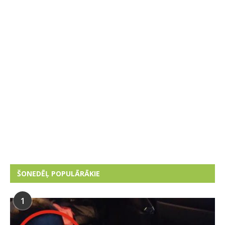
ŠONEDĒĻ POPULĀRĀKIE
1