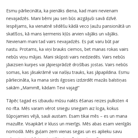
Esmu pārliecināta, ka pienāks diena, kad mani nevienam
nevajadzēs. Mani bērni jau sen būs aizgājuši savā dzīvē.
Iespējams, ka vienatnē sēdēšu kādā veco ļaužu pansionātā un
skatīšos, kā mans ķermenis kļūs arvien vājāks un vājāks.
Nevienam mani tad vairs nevajadzēs. Es pat varu būt par
nastu. Protams, ka viņi brauks ciemos, bet manas rokas vairs
nebūs viņu mājas. Mani skūpsti vairs nedziedēs. Vairs nebūs
jāaizsien kurpes vai jāpiesprādzē drošības jostas. Vairs nebūs
somas, kas jāsakrāmē vai našķu trauks, kas jāpapildina. Esmu
pārliecināta, ka mana sirds ilgosies izdzirdēt mazās balstiņas
sakām „Mammīt, kādam Tevi vajag!”
Tāpēc tagad es izbaudu mūsu nakts ēšanas reizes pulksten 4
no rīta. Mēs varam vērot sniegu sniegam aiz loga, kokus
šūpojamies vējā, sauli austam. Esam tikai mēs – es un mana
mazulīte. Visapkārt ir kluss un mierīgs. Mēs abas esam vienīgās
nomodā. Mēs guļam zem vienas segas un es aplieku savu