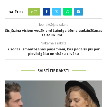
0
DALĪTIES
Iepriekšējais raksts
Šis jāzina visiem vecākiem! Laimīga bērna audzināšanas
zelta likumi …
Nākamais raksts
7 sodas izmantošanas paņēmieni, kas padarīs jūs par
pievilcīgāku un tīrāku cilvēku
SAISTĪTIE RAKSTI