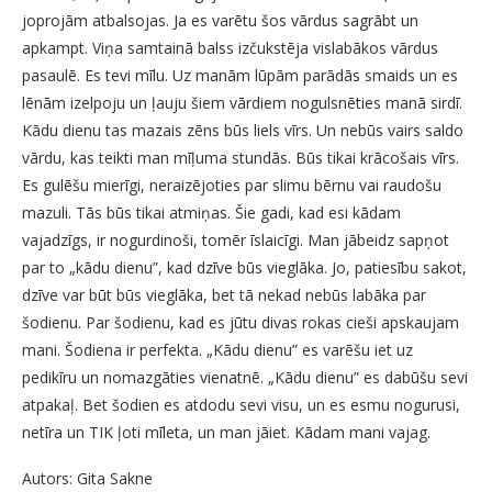
joprojām atbalsojas. Ja es varētu šos vārdus sagrābt un
apkampt. Viņa samtainā balss izčukstēja vislabākos vārdus
pasaulē. Es tevi mīlu. Uz manām lūpām parādās smaids un es
lēnām izelpoju un ļauju šiem vārdiem nogulsnēties manā sirdī.
Kādu dienu tas mazais zēns būs liels vīrs. Un nebūs vairs saldo
vārdu, kas teikti man mīļuma stundās. Būs tikai krācošais vīrs.
Es gulēšu mierīgi, neraizējoties par slimu bērnu vai raudošu
mazuli. Tās būs tikai atmiņas. Šie gadi, kad esi kādam
vajadzīgs, ir nogurdinoši, tomēr īslaicīgi. Man jābeidz sapņot
par to „kādu dienu”, kad dzīve būs vieglāka. Jo, patiesību sakot,
dzīve var būt būs vieglāka, bet tā nekad nebūs labāka par
šodienu. Par šodienu, kad es jūtu divas rokas cieši apskaujam
mani. Šodiena ir perfekta. „Kādu dienu” es varēšu iet uz
pedikīru un nomazgāties vienatnē. „Kādu dienu” es dabūšu sevi
atpakaļ. Bet šodien es atdodu sevi visu, un es esmu nogurusi,
netīra un TIK ļoti mīleta, un man jāiet. Kādam mani vajag.
Autors: Gita Sakne