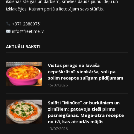
ikdienas steigas un darbiem, smelies daudz jaunu ideju un
izklaidējies. Katram portāla lietotājam savs stūrītis.
+371 28880751
info@freetime.lv
AKTUĀLI RAKSTI
Vistas pīrāgs no lavaša
cepeškrāsnī: vienkārša, soli pa
solim recepte sulīgam pildījumam
15/07/2026
Salāti “Minūte” ar burkāniem un
zirnīšiem: gatavoju tieši pirms
pasniegšanas. Mega-ātra recepte
no tā, kas atradās mājās
13/07/2026