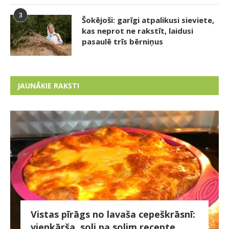
3
Šokējoši: garīgi atpalikusi sieviete,
kas neprot ne rakstīt, laidusi
pasaulē trīs bērniņus
JAUNĀKIE RAKSTI
Vistas pīrāgs no lavaša cepeškrāsnī:
vienkārša, soli pa solim recepte