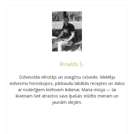
Rinalds S.
Dzīvesstila vērotājs un zvaigžņu ceļvedis. Meklēju
iedvesmu horoskopos, pārbaudu labākās receptes un dalos
ar noderīgiem knifiņiem ikdienai. Mana misija — lai
ikvienam šeit atrastos savs īpašais stūrītis mieram un
jaunām idejām.