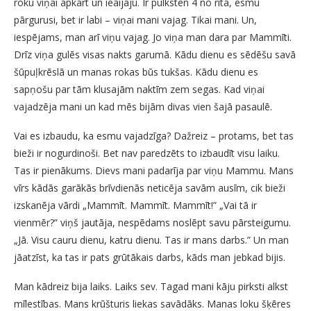
roku viņai apkārt un ieaijāju. Ir pulksten 4 no rīta, esmu
pārgurusi, bet ir labi – viņai mani vajag. Tikai mani. Un,
iespējams, man arī viņu vajag. Jo viņa man dara par Mammīti.
Drīz viņa gulēs visas nakts garumā. Kādu dienu es sēdēšu savā
šūpuļkrēslā un manas rokas būs tukšas. Kādu dienu es
sapņošu par tām klusajām naktīm zem segas. Kad viņai
vajadzēja mani un kad mēs bijām divas vien šajā pasaulē.
Vai es izbaudu, ka esmu vajadzīga? Dažreiz – protams, bet tas
bieži ir nogurdinoši. Bet nav paredzēts to izbaudīt visu laiku.
Tas ir pienākums. Dievs mani padarīja par viņu Mammu. Mans
vīrs kādās garākās brīvdienās neticēja savām ausīm, cik bieži
izskanēja vārdi „Mammīt. Mammīt. Mammīt!” „Vai tā ir
vienmēr?” viņš jautāja, nespēdams noslēpt savu pārsteigumu.
„Jā. Visu cauru dienu, katru dienu. Tas ir mans darbs.” Un man
jāatzīst, ka tas ir pats grūtākais darbs, kāds man jebkad bijis.
Man kādreiz bija laiks. Laiks sev. Tagad mani kāju pirksti alkst
mīlestības. Mans krūšturis liekas savādāks. Manas loku šķēres