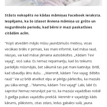
Stāsts nokopēts no kādas māmiņas Facebook ieraksta.
Iespējams, ka šo izlasot ikviena māmiņa uz grūto un
nogurdinošo periodu, kad bērni ir mazi paskatīsies
citādām acīm.
“Kopš atvedām mājās mūsu jaundzimušo meitiņu, viņas
vecākais brālis ir pirmais, kas mani informē, kad māsa raud,
niķojas, vai kad māsai jāmaina autiņbiksītes. „Kādam Tevi
vajag”, viņš saka. Es nemaz nepamanīju, kad šis teikums
parādījās mūsmājās, bet sākumā tas pat mani kaitināja. Brīdī,
kad izbaudīju ātru dušu… „Mammīt, kādam Tevi vajag. Bēbītis
raud.” Vai uz brīdi atvelkot elpu ar pilnīgu pārliecību, ka mazulis
jau sāka iemigt….”Mammu, kādam Tevi vajag!” Labi, labi! Es
saprotu! Nemaz nerunājot par to, ka mazuļa vajadzības nobāl
3-gadīga puikas vajadzību priekšā. Vienmēr ir vajadzīgs kāds
kārums, plāksteris, citas zeķes, ledus gabaliņi sulā, jauna