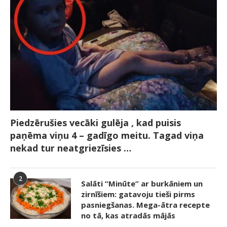
Piedzērušies vecāki gulēja , kad puisis
paņēma viņu 4 – gadīgo meitu. Tagad viņa
nekad tur neatgriezīsies …
2
Salāti “Minūte” ar burkāniem un
zirnīšiem: gatavoju tieši pirms
pasniegšanas. Mega-ātra recepte
no tā, kas atradās mājās