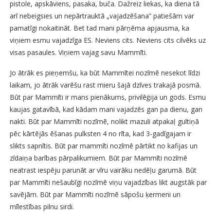
pistole, apskāviens, pasaka, buča. Dažreiz liekas, ka diena tā
arī nebeigsies un nepārtrauktā „vajadzēšana” patiešām var
pamatīgi nokaitināt. Bet tad mani pārņēma apjausma, ka
viņiem esmu vajadzīga ES. Neviens cits. Neviens cits cilvēks uz
visas pasaules. Viņiem vajag savu Mammīti.
Jo ātrāk es pieņemšu, ka būt Mammītei nozīmē nesekot līdzi
laikam, jo ātrāk varēšu rast mieru šajā dzīves trakajā posmā.
Būt par Mammīti ir mans pienākums, privilēģija un gods. Esmu
kaujas gatavībā, kad kādam mani vajadzēs gan pa dienu, gan
nakti. Būt par Mammīti nozīmē, nolikt mazuli atpakaļ gultiņā
pēc kārtējās ēšanas pulksten 4 no rīta, kad 3-gadīgajam ir
slikts sapnītis. Būt par mammīti nozīmē pārtikt no kafijas un
zīdaiņa barības pārpalikumiem. Būt par Mammīti nozīmē
neatrast iespēju parunāt ar vīru vairāku nedēļu garumā. Būt
par Mammīti nešaubīgi nozīmē viņu vajadzības likt augstāk par
savējām. Būt par Mammīti nozīmē sāpošu ķermeni un
mīlestības pilnu sirdi.