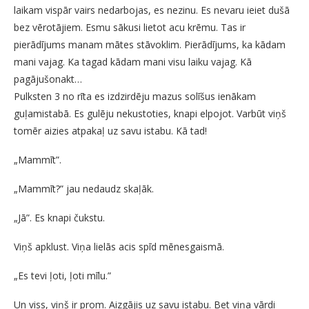
laikam vispār vairs nedarbojas, es nezinu. Es nevaru ieiet dušā
bez vērotājiem. Esmu sākusi lietot acu krēmu. Tas ir
pierādījums manam mātes stāvoklim. Pierādījums, ka kādam
mani vajag. Ka tagad kādam mani visu laiku vajag. Kā
pagājušonakt…
Pulksten 3 no rīta es izdzirdēju mazus solīšus ienākam
guļamistabā. Es gulēju nekustoties, knapi elpojot. Varbūt viņš
tomēr aizies atpakaļ uz savu istabu. Kā tad!
„Mammīt”.
„Mammīt?” jau nedaudz skaļāk.
„Jā”. Es knapi čukstu.
Viņš apklust. Viņa lielās acis spīd mēnesgaismā.
„Es tevi ļoti, ļoti mīlu.”
Un viss, viņš ir prom. Aizgājis uz savu istabu. Bet viņa vārdi