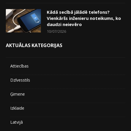
Kādā secībā jālādē telefons?
Vienkāršs inženieru noteikums, ko
daudzi neievēro
10/07/2026
AKTUĀLAS KATEGORIJAS
Attiecības
Dzīvesstils
Ģimene
Izklaide
Latvijā