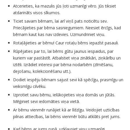
Atcerieties, ka mazulis jūs ļoti uzmanīgi vēro. Jūs tiksiet
atdarināts visos sīkumos.
Ticiet savam bērnam, lai arī viņš pats noticētu sev.
Priecājieties par bērna sasniegumiem. Neesiet ērcīgs, kad
bērnam kaut kas nav izdevies. Uzmundriniet viņu.
Rotaļājieties ar bērnu! Caur rotaļu bērns iepazīst pasauli.
Rūpējaties par to, lai bērns gūtu jaunus iespaidus, par
kuriem var pastāstīt. Atbalstiet viņa zinātkāri, ziņkārību un
iztēli. Izrādiet interesi par bērna nodarbēm (zīmēšanu,
dejošanu, kolekcionēšanu utt.).
Dodiet iespēju bērnam sajust sevi kā spēcīgu, prasmīgu un
veiksmīgu cilvēku.
Izprotiet savu bērnu, ielūkojieties viņa domās un jūtās.
Mēģiniet sevi iedomāties viņa vietā.
Ar bērnu vienmēr runājiet kā ar līdzīgu. Veidojiet uzticības
pilnas attiecības, lai bērns vienmēr būtu atklāts pret jums.
Kad bērns ar jums runā, uzklausiet viņu uzmanīgi,