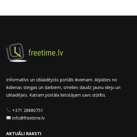
Informatīvs un izklaidējošs portāls ikvienam. Atpūties no
ikdienas steigas un darbiem, smelies daudz jaunu ideju un
izklaidējies. Katram portāla lietotājam savs stūrītis.
+371 28880751
info@freetime.lv
AKTUĀLI RAKSTI