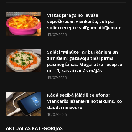
Vistas pīrāgs no lavaša
cepeškrāsnī: vienkārša, soli pa
solim recepte sulīgam pildījumam
15/07/2026
Salāti “Minūte” ar burkāniem un
zirnīšiem: gatavoju tieši pirms
pasniegšanas. Mega-ātra recepte
no tā, kas atradās mājās
13/07/2026
Kādā secībā jālādē telefons?
Vienkāršs inženieru noteikums, ko
daudzi neievēro
10/07/2026
AKTUĀLAS KATEGORIJAS