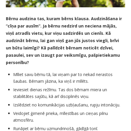
Bērnu audzina tas, kuram bērns klausa. Audzināšana ir
“cīņa par ausīm”. Ja bērnu nedzird un neciena mājās,
viņš atradīs vietu, kur viņu sadzirdēs un cienīs. Kā
audzināt bērnu, lai gan viņš gan jūs justos viegli, brīvi
un būtu laimīgi? Kā palīdzēt bērnam noticēt dzīvei,
pasaulei, sev un izaugt par veiksmīgu, pašpietiekamu
personību?
Mīliet savu bērnu tā, lai viņam par to nekad nerastos
šaubas. Bērnam jāzina, ka viņš ir mīlēts.
Ieviesiet dienas režīmu. Tas dos bērnam miera un
stabilitātes sajūtu, kā arī disciplinēs viņu.
Izslēdziet no komunikācijas uzbļaušanu, rupju intonāciju.
Veidojiet ģimenē prieka, mīlestības un cieņas pilnu
atmosfēru.
Runājiet ar bērnu uzmundrinošā, gādīgā tonī.