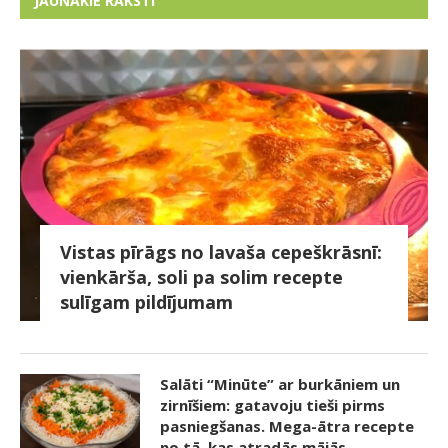
JAUNĀKIE RAKSTI
Vistas pīrāgs no lavaša cepeškrāsnī:
vienkārša, soli pa solim recepte
sulīgam pildījumam
Salāti “Minūte” ar burkāniem un
zirnīšiem: gatavoju tieši pirms
pasniegšanas. Mega-ātra recepte
no tā, kas atradās mājās