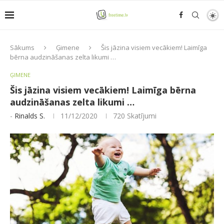
Sākums
Ģimene
Šis jāzina visiem vecākiem! Laimīga
bērna audzināšanas zelta likumi …
ĢIMENE
Šis jāzina visiem vecākiem! Laimīga bērna
audzināšanas zelta likumi …
-
Rinalds S.
11/12/2020
720
Skatījumi