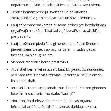
nepārtraucot. Mācieties klausīties un dzirdēt savu bērnu.
Dodiet bērnam iespēju izvēlēties un arī kļūdīties.
Neuzspiediet viņam savu viedokli un savus lēmumus.
Ļaujiet bērnam saskarties ar savas rīcības (vai bezdarbības)
negatīvajām sekām. Tikai tad viņš izpratīs savu atbildību
par padarīto.
Ļaujiet bērnam piedalīties ģimenes sarunās un lēmumu
pieņemšanā. Lieciet saprast, ka viņam ir tādas pašas
tiesības, kā pieaugušajam.
Vienmēr atbalstiet bērna patstāvību.
Atbalstiet bērna vēlmi uzsākt kaut ko jaunu. Uzmundriniet,
ja viņam uzreiz ne viss izdodas. Parādiet ar savu piemēru,
kā izdarīt labāk.
Ierādiet bērnam viņa pienākumus ģimenē. Katram ģimenes
loceklim ir savs veicamo darbu “lauciņš”.
Norādiet, ka darbs vienmēr jāpabeidz. Tas organizēs
bērnu, lai viņš “nepārlektu” no vienas darbības uz citu.