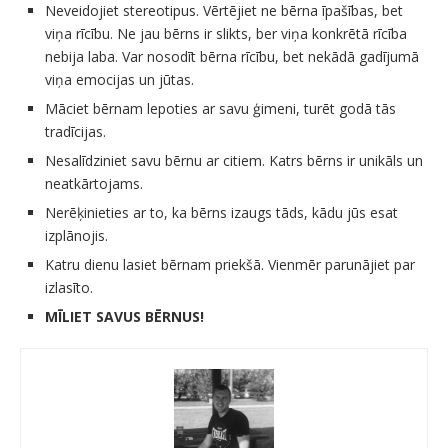
Neveidojiet stereotipus. Vērtējiet ne bērna īpašības, bet
viņa rīcību. Ne jau bērns ir slikts, ber viņa konkrētā rīcība
nebija laba. Var nosodīt bērna rīcību, bet nekādā gadījumā
viņa emocijas un jūtas.
Māciet bērnam lepoties ar savu ģimeni, turēt godā tās
tradīcijas.
Nesalīdziniet savu bērnu ar citiem. Katrs bērns ir unikāls un
neatkārtojams.
Nerēķinieties ar to, ka bērns izaugs tāds, kādu jūs esat
izplānojis.
Katru dienu lasiet bērnam priekšā. Vienmēr parunājiet par
izlasīto.
MĪLIET SAVUS BĒRNUS!