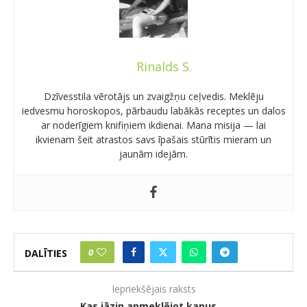
Rinalds S.
Dzīvesstila vērotājs un zvaigžņu ceļvedis. Meklēju
iedvesmu horoskopos, pārbaudu labākās receptes un dalos
ar noderīgiem knifiņiem ikdienai. Mana misija — lai
ikvienam šeit atrastos savs īpašais stūrītis mieram un
jaunām idejām.
0
DALĪTIES
Iepriekšējais raksts
Kas jāzin apmeklējot kapus …