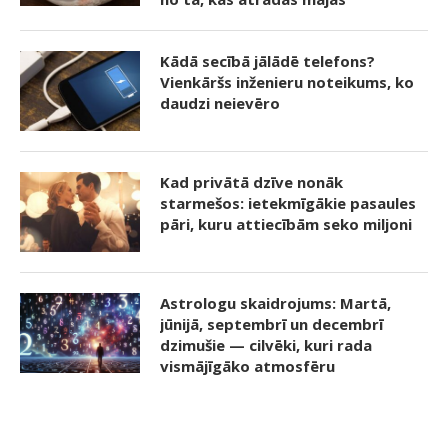
Kādā secībā jālādē telefons?
Vienkāršs inženieru noteikums, ko
daudzi neievēro
Kad privātā dzīve nonāk
starmešos: ietekmīgākie pasaules
pāri, kuru attiecībām seko miljoni
Astrologu skaidrojums: Martā,
jūnijā, septembrī un decembrī
dzimušie — cilvēki, kuri rada
vismājīgāko atmosfēru