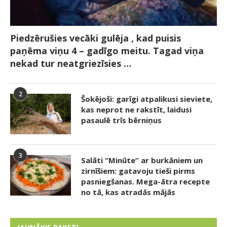
Piedzērušies vecāki gulēja , kad puisis
paņēma viņu 4 – gadīgo meitu. Tagad viņa
nekad tur neatgriezīsies …
2
Šokējoši: garīgi atpalikusi sieviete,
kas neprot ne rakstīt, laidusi
pasaulē trīs bērniņus
3
Salāti “Minūte” ar burkāniem un
zirnīšiem: gatavoju tieši pirms
pasniegšanas. Mega-ātra recepte
no tā, kas atradās mājās