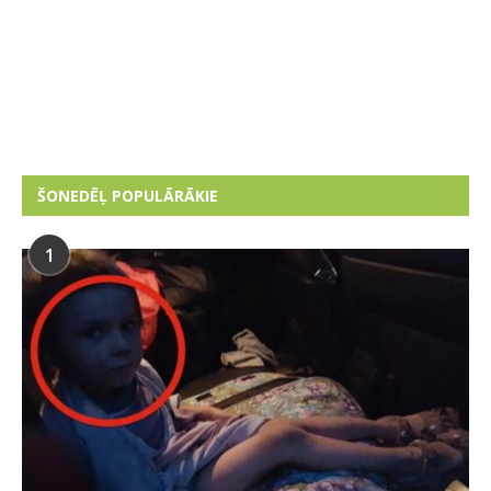
ŠONEDĒĻ POPULĀRĀKIE
1