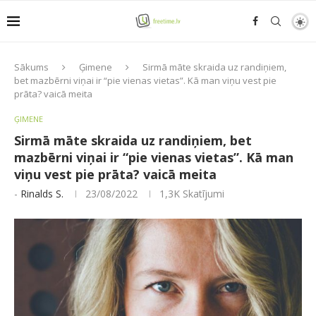
Sākums
Ģimene
Sirmā māte skraida uz randiņiem,
bet mazbērni viņai ir “pie vienas vietas”. Kā man viņu vest pie
prāta? vaicā meita
ĢIMENE
Sirmā māte skraida uz randiņiem, bet
mazbērni viņai ir “pie vienas vietas”. Kā man
viņu vest pie prāta? vaicā meita
-
Rinalds S.
23/08/2022
1,3K
Skatījumi