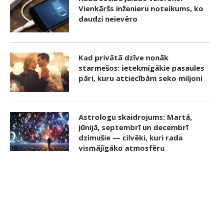
Vienkāršs inženieru noteikums, ko
daudzi neievēro
Kad privātā dzīve nonāk
starmešos: ietekmīgākie pasaules
pāri, kuru attiecībām seko miljoni
Astrologu skaidrojums: Martā,
jūnijā, septembrī un decembrī
dzimušie — cilvēki, kuri rada
vismājīgāko atmosfēru