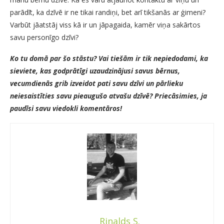
parādīt, ka dzīvē ir ne tikai randiņi, bet arī tikšanās ar ģimeni?
Varbūt jāatstāj viss kā ir un jāpagaida, kamēr viņa sakārtos
savu personīgo dzīvi?
Ko tu domā par šo stāstu? Vai tiešām ir tik nepiedodami, ka
sieviete, kas godprātīgi uzaudzinājusi savus bērnus,
vecumdienās grib izveidot pati savu dzīvi un pārlieku
neiesaistīties savu pieaugušo atvašu dzīvē? Priecāsimies, ja
paudīsi savu viedokli komentāros!
Rinalds S.