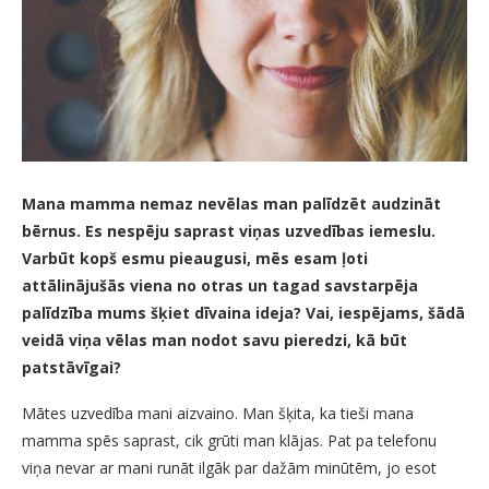
Mana mamma nemaz nevēlas man palīdzēt audzināt
bērnus. Es nespēju saprast viņas uzvedības iemeslu.
Varbūt kopš esmu pieaugusi, mēs esam ļoti
attālinājušās viena no otras un tagad savstarpēja
palīdzība mums šķiet dīvaina ideja? Vai, iespējams, šādā
veidā viņa vēlas man nodot savu pieredzi, kā būt
patstāvīgai?
Mātes uzvedība mani aizvaino. Man šķita, ka tieši mana
mamma spēs saprast, cik grūti man klājas. Pat pa telefonu
viņa nevar ar mani runāt ilgāk par dažām minūtēm, jo esot