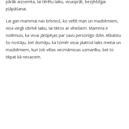
pārāk aizņemta, lai tērētu laiku, viņasprāt, bezjēdzīgai
pļāpāšanai.
Lai gan mammai nav brīsniņš, ko veltīt man un mazbērniem,
viņa viegli izbrīvē laiku, lai tiktos ar vīriešiem. Mamma ir
nolēmusi, ka viņai jārūpējas par savu personīgo dzīvi. Atbalstu
šo nostāju, bet domāju, ka tomēr viņai jāatrod laiks meitai un
mazbērniem, kuri ļoti vēlas vecmāmiņas uzmanību, bet to
tikpat kā nesaņem.