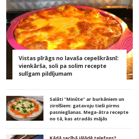
Vistas pīrāgs no lavaša cepeškrāsnī:
vienkārša, soli pa solim recepte
sulīgam pildījumam
Salāti “Minūte” ar burkāniem un
zirnīšiem: gatavoju tieši pirms
pasniegšanas. Mega-ātra recepte
no tā, kas atradās mājās
Kādā secībā jālādē telefons?