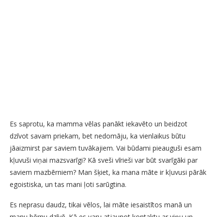
Es saprotu, ka mamma vēlas panākt iekavēto un beidzot
dzīvot savam priekam, bet nedomāju, ka vienlaikus būtu
jāaizmirst par saviem tuvākajiem. Vai būdami pieauguši esam
kļuvuši viņai mazsvarīgi? Kā sveši vīrieši var būt svarīgāki par
saviem mazbērniem? Man šķiet, ka mana māte ir kļuvusi pārāk
egoistiska, un tas mani ļoti sarūgtina.
Es neprasu daudz, tikai vēlos, lai māte iesaistītos manā un
manu bērnu dzīvē. Kā es varu atjaunot kontaktu ar viņu un