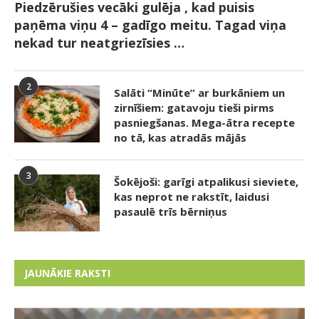
Piedzērušies vecāki gulēja , kad puisis
paņēma viņu 4 – gadīgo meitu. Tagad viņa
nekad tur neatgriezīsies …
2
Salāti “Minūte” ar burkāniem un
zirnīšiem: gatavoju tieši pirms
pasniegšanas. Mega-ātra recepte
no tā, kas atradās mājās
3
Šokējoši: garīgi atpalikusi sieviete,
kas neprot ne rakstīt, laidusi
pasaulē trīs bērniņus
JAUNĀKIE RAKSTI