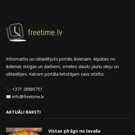
Informatīvs un izklaidējošs portāls ikvienam. Atpūties no
ikdienas steigas un darbiem, smelies daudz jaunu ideju un
izklaidējies. Katram portāla lietotājam savs stūrītis.
+371 28880751
info@freetime.lv
AKTUĀLI RAKSTI
Vistas pīrāgs no lavaša