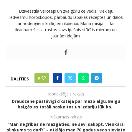
Dzīvesstila vērotājs un zvaigžņu ceļvedis. Meklēju
iedvesmu horoskopos, pārbaudu labākās receptes un dalos
ar noderīgiem knifiņiem ikdienai. Mana misija — lai
ikvienam šeit atrastos savs īpašais stūrītis mieram un
jaunām idejām.
0
DALĪTIES
Iepriekšējais raksts
Draudzene pastāvīgi čīkstēja par mazo algu. Beigu
beigās es totāli noskaitos un izdarīju lūk ko…
Nākamais raksts
“Man negribas ne mazgāties, ne sevi sakopt. Vienkārši
slinkums to darīt” – atklāja man 70 gadus veca sieviete