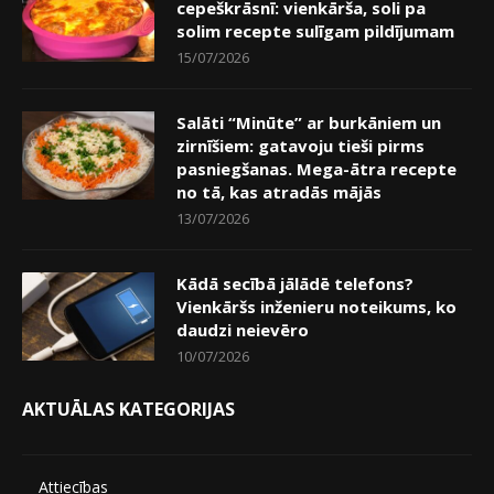
cepeškrāsnī: vienkārša, soli pa
solim recepte sulīgam pildījumam
15/07/2026
Salāti “Minūte” ar burkāniem un
zirnīšiem: gatavoju tieši pirms
pasniegšanas. Mega-ātra recepte
no tā, kas atradās mājās
13/07/2026
Kādā secībā jālādē telefons?
Vienkāršs inženieru noteikums, ko
daudzi neievēro
10/07/2026
AKTUĀLAS KATEGORIJAS
Attiecības