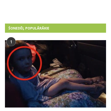
ŠONEDĒĻ POPULĀRĀKIE
1