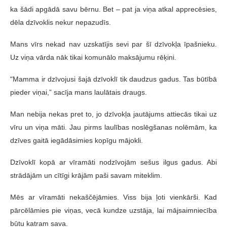
ka šādi apgādā savu bērnu. Bet – pat ja viņa atkal apprecēsies,
dēla dzīvoklis nekur nepazudīs.
Mans vīrs nekad nav uzskatījis sevi par šī dzīvokļa īpašnieku.
Uz viņa vārda nāk tikai komunālo maksājumu rēķini.
“
Mamma ir dzīvojusi šajā dzīvoklī tik daudzus gadus. Tas būtībā
pieder viņai,” sacīja mans laulātais draugs.
Man nebija nekas pret to, jo dzīvokļa jautājums attiecās tikai uz
vīru un viņa māti. Jau pirms laulības noslēgšanas nolēmām, ka
dzīves gaitā iegādāsimies kopīgu mājokli.
Dzīvoklī kopā ar vīramāti nodzīvojām sešus ilgus gadus. Abi
strādājām un cītīgi krājām paši savam miteklim.
Mēs ar vīramāti nekaščējāmies. Viss bija ļoti vienkārši. Kad
pārcēlāmies pie viņas, vecā kundze uzstāja, lai mājsaimniecība
būtu katram sava.