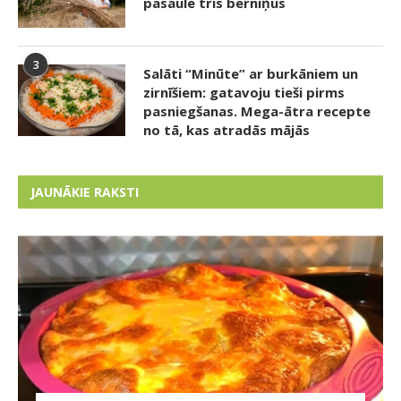
pasaulē trīs bērniņus
3
Salāti “Minūte” ar burkāniem un
zirnīšiem: gatavoju tieši pirms
pasniegšanas. Mega-ātra recepte
no tā, kas atradās mājās
JAUNĀKIE RAKSTI