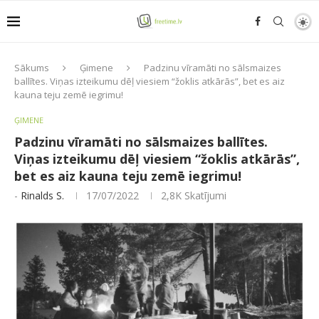
Sākums
Ģimene
Padzinu vīramāti no sālsmaizes
ballītes. Viņas izteikumu dēļ viesiem “žoklis atkārās”, bet es aiz
kauna teju zemē iegrimu!
ĢIMENE
Padzinu vīramāti no sālsmaizes ballītes.
Viņas izteikumu dēļ viesiem “žoklis atkārās”,
bet es aiz kauna teju zemē iegrimu!
-
Rinalds S.
17/07/2022
2,8K
Skatījumi