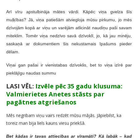
Arī vīru apstulbināja mātes vārdi. Kāpēc viņa gvelza šīs
muļķības? Jā, viņa patiešām atviegloja mūsu pirkumu, jo mēs
dzīvojām kopā ar viņu un varējām atlicināt naudiņu paši savam
miteklim. Tomēr viņa nedzīvo savā dzīvoklī, jo, kā jau minēju,
saskaņā ar dokumentiem šis nekustamais īpašums pieder
dēlam.
Viņai gan pašai ir vienistabas dzīvoklis, bet to viņa izīrē par
pieklājīgu naudas summu
LASI VĒL:
Izvēle pēc 35 gadu klusuma:
Valmierietes Anetes stāsts par
pagātnes atgriešanos
Mēs negribam viņu vairs redzēt mūsu mājās. Jāpiebilst, ka
toreiz man bija liels kauns viesu priekšā.
Bet kādas ir tavas attiecības ar vīramāti? Kā labāk – kad