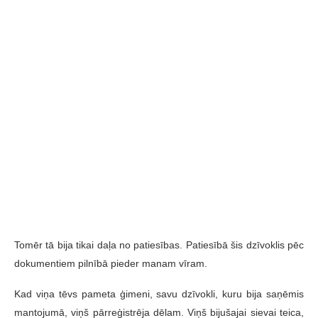
Tomēr tā bija tikai daļa no patiesības. Patiesībā šis dzīvoklis pēc
dokumentiem pilnībā pieder manam vīram.
Kad viņa tēvs pameta ģimeni, savu dzīvokli, kuru bija saņēmis
mantojumā, viņš pārreģistrēja dēlam. Viņš bijušajai sievai teica,