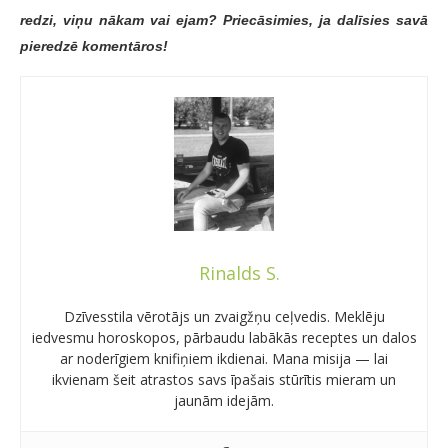
redzi, viņu nākam vai ejam? Priecāsimies, ja dalīsies savā
pieredzē komentāros!
Rinalds S.
Dzīvesstila vērotājs un zvaigžņu ceļvedis. Meklēju
iedvesmu horoskopos, pārbaudu labākās receptes un dalos
ar noderīgiem knifiņiem ikdienai. Mana misija — lai
ikvienam šeit atrastos savs īpašais stūrītis mieram un
jaunām idejām.