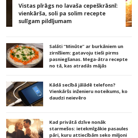
Vistas pīrāgs no lavaša cepeškrāsnī:
vienkārša, soli pa solim recepte
sulīgam pildījumam
Salāti “Minūte” ar burkāniem un
zirnīšiem: gatavoju tieši pirms
pasniegšanas. Mega-ātra recepte
no tā, kas atradās mājās
Kādā secībā jālādē telefons?
Vienkāršs inženieru noteikums, ko
daudzi neievēro
Kad privātā dzīve nonāk
starmešos: ietekmīgākie pasaules
pāri, kuru attiecībām seko miljoni