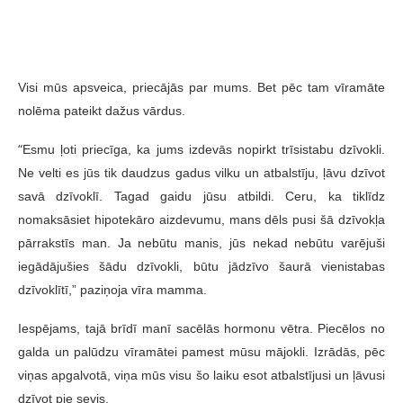
Visi mūs apsveica, priecājās par mums. Bet pēc tam vīramāte
nolēma pateikt dažus vārdus.
“
Esmu ļoti priecīga, ka jums izdevās nopirkt trīsistabu dzīvokli.
Ne velti es jūs tik daudzus gadus vilku un atbalstīju, ļāvu dzīvot
savā dzīvoklī. Tagad gaidu jūsu atbildi. Ceru, ka tiklīdz
nomaksāsiet hipotekāro aizdevumu, mans dēls pusi šā dzīvokļa
pārrakstīs man. Ja nebūtu manis, jūs nekad nebūtu varējuši
iegādājušies šādu dzīvokli, būtu jādzīvo šaurā vienistabas
dzīvoklītī,” paziņoja vīra mamma.
Iespējams, tajā brīdī manī sacēlās hormonu vētra. Piecēlos no
galda un palūdzu vīramātei pamest mūsu mājokli. Izrādās, pēc
viņas apgalvotā, viņa mūs visu šo laiku esot atbalstījusi un ļāvusi
dzīvot pie sevis.