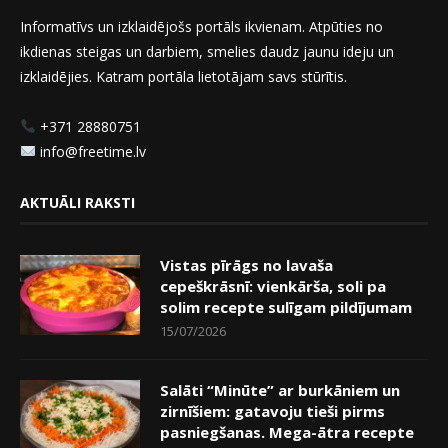
Informatīvs un izklaidējošs portāls ikvienam. Atpūties no
ikdienas steigas un darbiem, smelies daudz jaunu ideju un
izklaidējies. Katram portāla lietotājam savs stūrītis.
+371 28880751
info@freetime.lv
AKTUĀLI RAKSTI
Vistas pīrāgs no lavaša
cepeškrāsnī: vienkārša, soli pa
solim recepte sulīgam pildījumam
15/07/2026
Salāti “Minūte” ar burkāniem un
zirnīšiem: gatavoju tieši pirms
pasniegšanas. Mega-ātra recepte