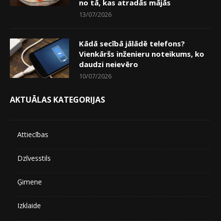
no tā, kas atradās mājās
13/07/2026
Kādā secībā jālādē telefons?
Vienkāršs inženieru noteikums, ko
daudzi neievēro
10/07/2026
AKTUĀLAS KATEGORIJAS
Attiecības
Dzīvesstils
Ģimene
Izklaide