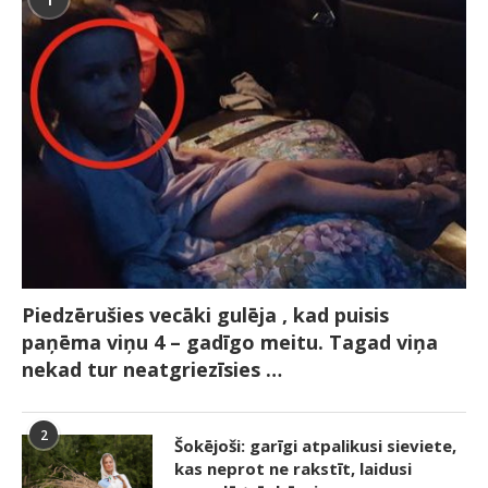
Piedzērušies vecāki gulēja , kad puisis
paņēma viņu 4 – gadīgo meitu. Tagad viņa
nekad tur neatgriezīsies …
2
Šokējoši: garīgi atpalikusi sieviete,
kas neprot ne rakstīt, laidusi