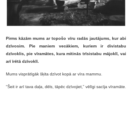
Pirms kāzām mums ar topošo vīru radās jautājums, kur abi
dzīvosim. Pie maniem vecākiem, kuriem ir divistabu
dzīvoklis, pie vīramātes, kura mitinās trīsistabu mājoklī, vai
arī īrētā dzīvoklī.
Mums visprātīgāk šķita dzīvot kopā ar vīra mammu.
“Šeit ir arī tava daļa, dēls, tāpēc dzīvojiet,” vēlīgi sacīja vīramāte.