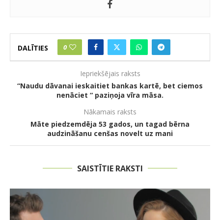
0
DALĪTIES
Iepriekšējais raksts
“Naudu dāvanai ieskaitiet bankas kartē, bet ciemos
nenāciet “ paziņoja vīra māsa.
Nākamais raksts
Māte piedzemdēja 53 gados, un tagad bērna
audzināšanu cenšas novelt uz mani
SAISTĪTIE RAKSTI