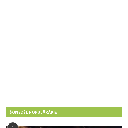
ŠONEDĒĻ POPULĀRĀKIE
1