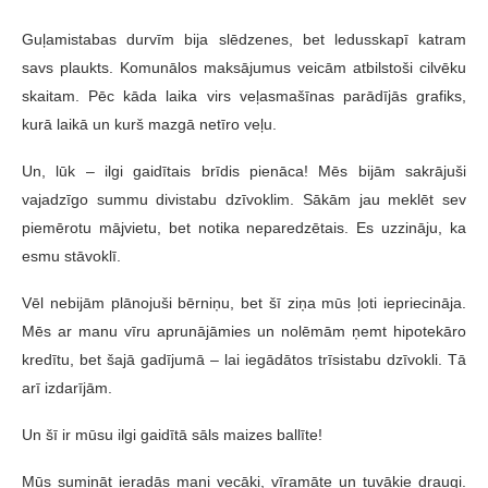
Guļamistabas durvīm bija slēdzenes, bet ledusskapī katram
savs plaukts. Komunālos maksājumus veicām atbilstoši cilvēku
skaitam. Pēc kāda laika virs veļasmašīnas parādījās grafiks,
kurā laikā un kurš mazgā netīro veļu.
Un, lūk – ilgi gaidītais brīdis pienāca! Mēs bijām sakrājuši
vajadzīgo summu divistabu dzīvoklim. Sākām jau meklēt sev
piemērotu mājvietu, bet notika neparedzētais. Es uzzināju, ka
esmu stāvoklī.
Vēl nebijām plānojuši bērniņu, bet šī ziņa mūs ļoti iepriecināja.
Mēs ar manu vīru aprunājāmies un nolēmām ņemt hipotekāro
kredītu, bet šajā gadījumā – lai iegādātos trīsistabu dzīvokli. Tā
arī izdarījām.
Un šī ir mūsu ilgi gaidītā sāls maizes ballīte!
Mūs sumināt ieradās mani vecāki, vīramāte un tuvākie draugi.