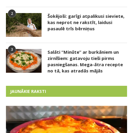
2
Šokējoši: garīgi atpalikusi sieviete,
kas neprot ne rakstīt, laidusi
pasaulē trīs bērniņus
3
Salāti “Minūte” ar burkāniem un
zirnīšiem: gatavoju tieši pirms
pasniegšanas. Mega-ātra recepte
no tā, kas atradās mājās
JAUNĀKIE RAKSTI