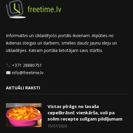
Informatīvs un izklaidējošs portāls ikvienam. Atpūties no
ikdienas steigas un darbiem, smelies daudz jaunu ideju un
izklaidējies. Katram portāla lietotājam savs stūrītis.
+371 28880751
info@freetime.lv
AKTUĀLI RAKSTI
Vistas pīrāgs no lavaša
cepeškrāsnī: vienkārša, soli pa
solim recepte sulīgam pildījumam
15/07/2026