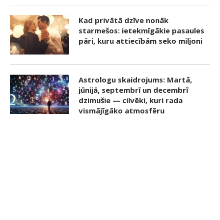
Kad privātā dzīve nonāk
starmešos: ietekmīgākie pasaules
pāri, kuru attiecībām seko miljoni
Astrologu skaidrojums: Martā,
jūnijā, septembrī un decembrī
dzimušie — cilvēki, kuri rada
vismājīgāko atmosfēru