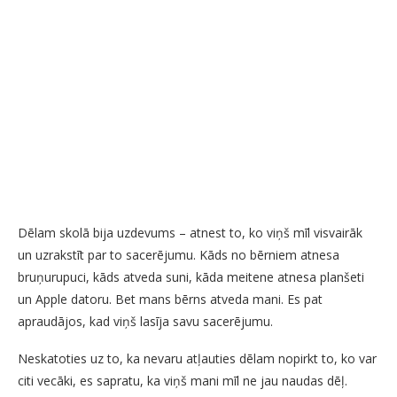
Dēlam skolā bija uzdevums – atnest to, ko viņš mīl visvairāk
un uzrakstīt par to sacerējumu. Kāds no bērniem atnesa
bruņurupuci, kāds atveda suni, kāda meitene atnesa planšeti
un Apple datoru. Bet mans bērns atveda mani. Es pat
apraudājos, kad viņš lasīja savu sacerējumu.
Neskatoties uz to, ka nevaru atļauties dēlam nopirkt to, ko var
citi vecāki, es sapratu, ka viņš mani mīl ne jau naudas dēļ.