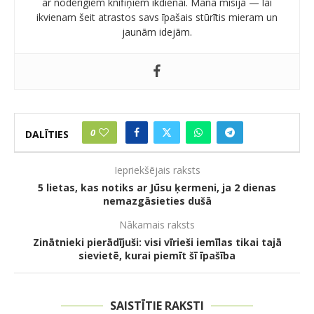
ar noderīgiem knifiņiem ikdienai. Mana misija — lai
ikvienam šeit atrastos savs īpašais stūrītis mieram un
jaunām idejām.
0
DALĪTIES
Iepriekšējais raksts
5 lietas, kas notiks ar Jūsu ķermeni, ja 2 dienas
nemazgāsieties dušā
Nākamais raksts
Zinātnieki pierādījuši: visi vīrieši iemīlas tikai tajā
sievietē, kurai piemīt šī īpašība
SAISTĪTIE RAKSTI