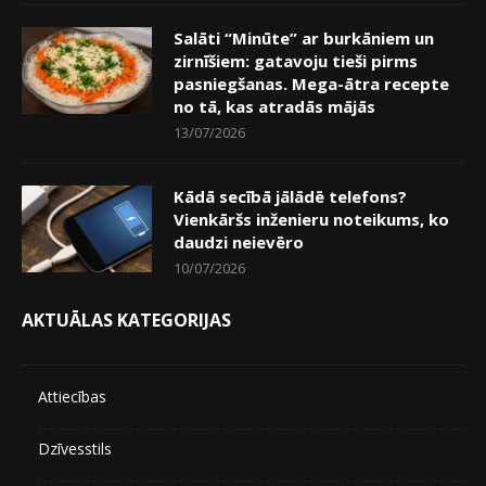
Salāti “Minūte” ar burkāniem un
zirnīšiem: gatavoju tieši pirms
pasniegšanas. Mega-ātra recepte
no tā, kas atradās mājās
13/07/2026
Kādā secībā jālādē telefons?
Vienkāršs inženieru noteikums, ko
daudzi neievēro
10/07/2026
AKTUĀLAS KATEGORIJAS
Attiecības
Dzīvesstils