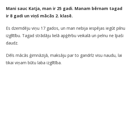
Mani sauc Katja, man ir 25 gadi. Manam bērnam tagad
ir 8 gadi un viņš mācās 2. klasē.
Es dzemdēju viņu 17 gados, un man nebija iespējas iegūt pilnu
izglītību. Tagad strādāju lielā apģērbu veikalā un pelnu ne īpaši
daudz.
Dēls mācās ģimnāzijā, maksāju par to gandrīz visu naudu, lai
tikai viņam būtu laba izglītība.