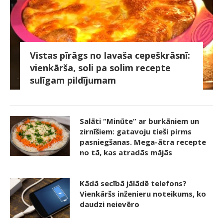
Vistas pīrāgs no lavaša cepeškrāsnī:
vienkārša, soli pa solim recepte
sulīgam pildījumam
Salāti “Minūte” ar burkāniem un
zirnīšiem: gatavoju tieši pirms
pasniegšanas. Mega-ātra recepte
no tā, kas atradās mājās
Kādā secībā jālādē telefons?
Vienkāršs inženieru noteikums, ko
daudzi neievēro