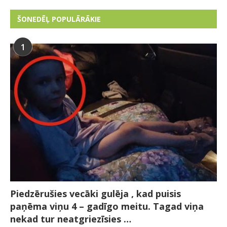
ŠONEDĒĻ POPULĀRĀKIE
1
Piedzērušies vecāki gulēja , kad puisis
paņēma viņu 4 – gadīgo meitu. Tagad viņa
nekad tur neatgriezīsies …