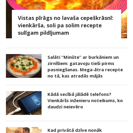
Vistas pīrāgs no lavaša cepeškrāsnī:
vienkārša, soli pa solim recepte
sulīgam pildījumam
Salāti “Minūte” ar burkāniem un
zirnīšiem: gatavoju tieši pirms
pasniegšanas. Mega-ātra recepte
no tā, kas atradās mājās
Kādā secībā jālādē telefons?
Vienkāršs inženieru noteikums, ko
daudzi neievēro
Kad privātā dzīve nonāk