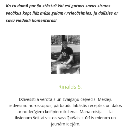
Ko tu domā par šo stāstu? Vai esi gatavs savus sirmos
vecākus kopt līdz mūža galam? Priecāsimies, ja dalīsies ar
savu viedokli komentāros!
Rinalds S.
Dzīvesstila vērotājs un zvaigžņu ceļvedis. Meklēju
iedvesmu horoskopos, pārbaudu labākās receptes un dalos
ar noderīgiem knifiņiem ikdienai. Mana misija — lai
ikvienam šeit atrastos savs īpašais stūrītis mieram un
jaunām idejām.