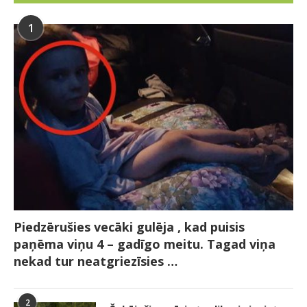
1
Piedzērušies vecāki gulēja , kad puisis
paņēma viņu 4 – gadīgo meitu. Tagad viņa
nekad tur neatgriezīsies …
2