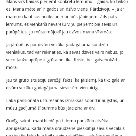
Mans vīrs baidās pieņemt konkrētu lēmumu – gaida, ko teikšu
es. Mana māte arī ir gados un dzīvo viena. Pārdzīvoju – ja ar
mammu kaut kas notiks un man būs jāpieņem tāds pats
lēmums, es vienkārši nevarēšu viņu pieņemt pie sevis un
parūpēties, jo mūsu mājoklī jau dzīvos mana vīramāte.
Ja jārūpējas par divām vecāka gadagājuma kundzēm
vienlaikus, tad var rēķināties, ka savas dzīves vairs nebūs, jo
veco ļaužu aprūpe ir grūta ne tikai fiziski, bet galvenokārt
morāli.
Jau tā grūto situāciju sarežģī fakts, ka jāizlemj, kā tikt galā ar
divām vecāka gadagājuma sievietēm vienlaicīgi.
Labā pansionātā uzturēšanas izmaksas šobrīd ir augstas, un
mūsu gadījumā šī summa būs jāreizina ar divi.
Godīgi sakot, mani biedē pati doma par kāda cilvēka
aprūpēšanu. Kāda mana draudzene pieskatīja savus vecākus
un visu šo laiku bija bail uz viņu skatīties – cilvēks nedzīvoja,