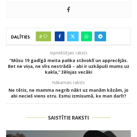
0
DALĪTIES
Iepriekšējais raksts
”Mūsu 19 gadīgā meita palika stāvoklī un apprecējās.
Bet ne viņa, ne vīrs nestrādā – abi ir uzkāpuši mums uz
kakla,” žēlojas vecāki
Nākamais raksts
Ne tētis, ne mamma negrib nākt uz manām kāzām, jo
abi necieš viens otru. Esmu izmisumā, ko man darīt?
SAISTĪTIE RAKSTI