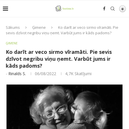
Sākums
Ģimene
Ko darīt ar veco sirmo vīramāti. Pie
sevis dzīvot negribu viņu ņemt. Varbūt jums ir kāds padoms?
ĢIMENE
Ko darīt ar veco sirmo vīramāti. Pie sevis
dzīvot negribu viņu ņemt. Varbūt jums ir
kāds padoms?
-
Rinalds S.
06/08/2022
4,7K
Skatījumi