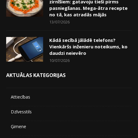
zirnīšiem: gatavoju tieši pirms
pasniegšanas. Mega-ātra recepte
no tā, kas atradās mājās
13/07/2026
Kādā secībā jālādē telefons?
Vienkāršs inženieru noteikums, ko
daudzi neievēro
10/07/2026
AKTUĀLAS KATEGORIJAS
Attiecības
Dzīvesstils
Ģimene