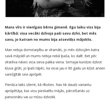
Mans vīrs ir vienīgais bērns ģimenē. Ilgu laiku viss bija
kārtībā: viņa vecāki dzīvoja paši savu dzīvi, bet mēs
savu, jo katram no mums bija atsevišķs mājoklis.
Man nebija domstarpību ar vīramāti, jo mēs dzīvojām katra
savā mājoklī un mums nebija nekā īpaša, ko dalīt. Bet pēc
vīratēva nāves viņa sieva palika viena. Sirmajai kundzei dzīvot
kļuva grūti, jo īpaši tāpēc, ka viņai jau ir 80 gadu un kļūst arvien
sarežģītāk sevi aprūpēt.
Pienāca laiks izlemt, kā rīkoties. Nav tik daudz variantu:
aprūpētāja, kas viņu pieskatītu mājās, pārcelšanās uz
pansionātu vai uz mūsu dzīvokli.