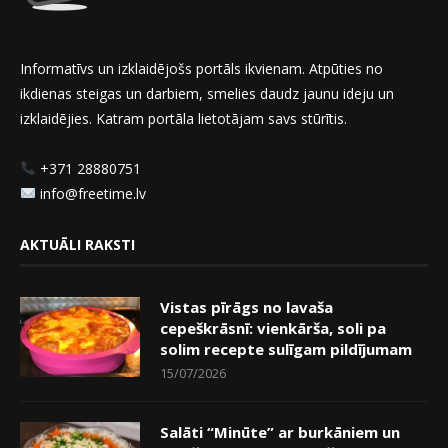
Informatīvs un izklaidējošs portāls ikvienam. Atpūties no
ikdienas steigas un darbiem, smelies daudz jaunu ideju un
izklaidējies. Katram portāla lietotājam savs stūrītis.
+371 28880751
info@freetime.lv
AKTUĀLI RAKSTI
Vistas pīrāgs no lavaša
cepeškrāsnī: vienkārša, soli pa
solim recepte sulīgam pildījumam
15/07/2026
Salāti “Minūte” ar burkāniem un