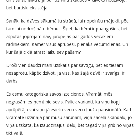
bet burtiski eksistēja.
Sanāk, ka dzīves sākumā tu strādā, lai nopelnītu mājokli, pēc
tam lai nodrošinātu bērnus. Šķiet, ka bērni ir paaugušies, bet
atpūtas joprojām nav, jārūpējas par gados vecākiem
radiniekiem. Kamēr visus aprūpēsi, pienāks vecumdienas. Un
kur šajā ciklā atrast laiku sev pašam?
Droši vien daudzi mani uzskatīs par savtīgu, bet es tiešām
nesaprotu, kāpēc dzīvot, ja viss, kas šajā dzīvē ir svarīgs, ir
darbs.
Es esmu kategoriska savos izteicienos. Vīramāti mēs
negrasāmies ņemt pie sevis. Paliek varianti, ka viņu kopj
aprūpētāja vai viņu jāievieto veco veco ļaužu pansionātā. Kad
vīramāte uzzināja par mūsu sarunām, viņa sacēla skandālu, jo
viņa uzskata, ka izaudzinājusi dēlu, bet tagad viņš grib no viņas
tikt vaļā.