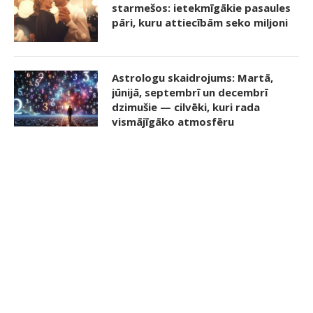
starmešos: ietekmīgākie pasaules
pāri, kuru attiecībām seko miljoni
Astrologu skaidrojums: Martā,
jūnijā, septembrī un decembrī
dzimušie — cilvēki, kuri rada
vismājīgāko atmosfēru