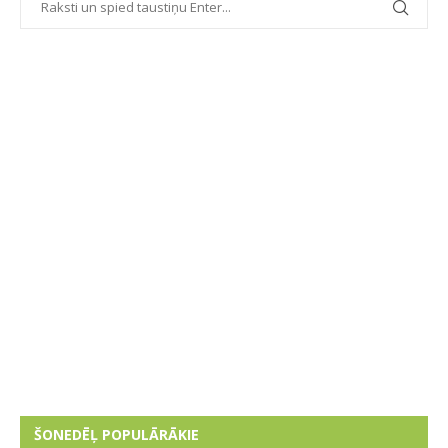
ŠONEDĒĻ POPULĀRĀKIE