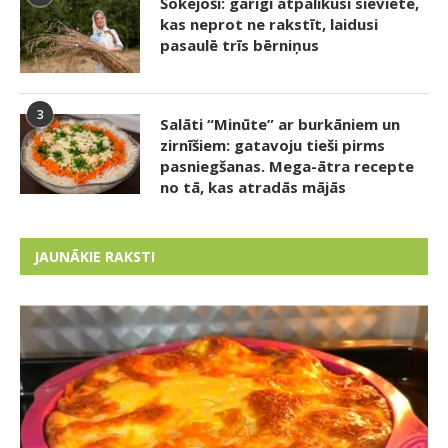
Šokējoši: garīgi atpalikusi sieviete,
kas neprot ne rakstīt, laidusi
pasaulē trīs bērniņus
3
Salāti “Minūte” ar burkāniem un
zirnīšiem: gatavoju tieši pirms
pasniegšanas. Mega-ātra recepte
no tā, kas atradās mājās
JAUNĀKIE RAKSTI