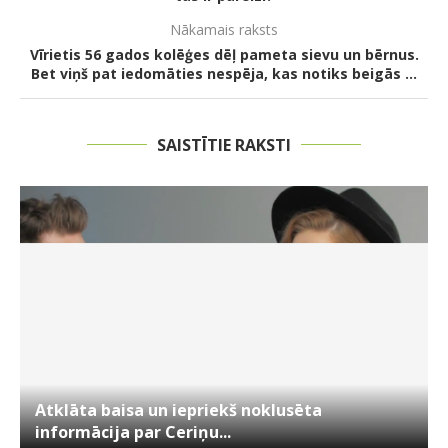
Nākamais raksts
Vīrietis 56 gados kolēģes dēļ pameta sievu un bērnus.
Bet viņš pat iedomāties nespēja, kas notiks beigās …
SAISTĪTIE RAKSTI
Atklāta baisa un iepriekš noklusēta
informācija par Ceriņu...