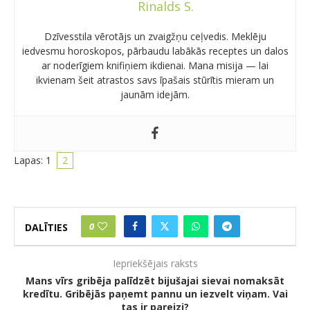
Rinalds S.
Dzīvesstila vērotājs un zvaigžņu ceļvedis. Meklēju
iedvesmu horoskopos, pārbaudu labākās receptes un dalos
ar noderīgiem knifiņiem ikdienai. Mana misija — lai
ikvienam šeit atrastos savs īpašais stūrītis mieram un
jaunām idejām.
Lapas:
1
2
0
DALĪTIES
Iepriekšējais raksts
Mans vīrs gribēja palīdzēt bijušajai sievai nomaksāt
kredītu. Gribējās paņemt pannu un iezvelt viņam. Vai
tas ir pareizi?