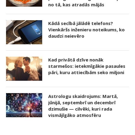
no tā, kas atradās mājās
Kādā secībā jālādē telefons?
Vienkāršs inženieru noteikums, ko
daudzi neievēro
Kad privātā dzīve nonāk
starmešos: ietekmīgākie pasaules
pāri, kuru attiecībām seko miljoni
Astrologu skaidrojums: Martā,
jūnijā, septembrī un decembrī
dzimušie — cilvēki, kuri rada
vismājīgāko atmosfēru