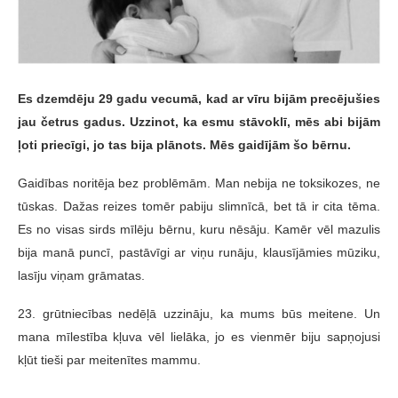
Es dzemdēju 29 gadu vecumā, kad ar vīru bijām precējušies
jau četrus gadus. Uzzinot, ka esmu stāvoklī, mēs abi bijām
ļoti priecīgi, jo tas bija plānots. Mēs gaidījām šo bērnu.
Gaidības noritēja bez problēmām. Man nebija ne toksikozes, ne
tūskas. Dažas reizes tomēr pabiju slimnīcā, bet tā ir cita tēma.
Es no visas sirds mīlēju bērnu, kuru nēsāju. Kamēr vēl mazulis
bija manā puncī, pastāvīgi ar viņu runāju, klausījāmies mūziku,
lasīju viņam grāmatas.
23. grūtniecības nedēļā uzzināju, ka mums būs meitene. Un
mana mīlestība kļuva vēl lielāka, jo es vienmēr biju sapņojusi
kļūt tieši par meitenītes mammu.