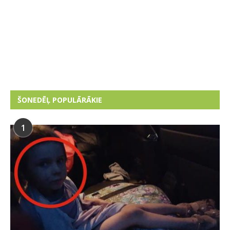
ŠONEDĒĻ POPULĀRĀKIE
1