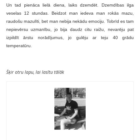
Un tad pienāca lielā diena, laiks dzemdēt. Dzemdības ilga
veselas 12 stundas. Beidzot man iedeva man rokās mazu,
raudošu mazulīti, bet man nebija nekādu emociju. Tobrīd es tam
nepievērsu uzmanību, jo bija daudz citu raižu, nevarēju pat
izpildīt ārstu norādījumus, jo gulēju ar teju 40 grādu
temperatūru.
Šķir otru lapu, lai lasītu tālāk