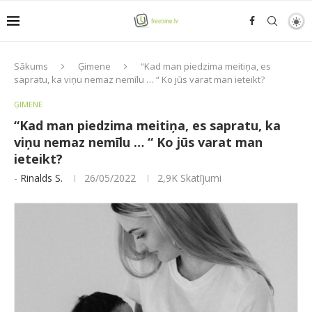
Sākums
Ģimene
“Kad man piedzima meitiņa, es
sapratu, ka viņu nemaz nemīlu … “ Ko jūs varat man ieteikt?
ĢIMENE
“Kad man piedzima meitiņa, es sapratu, ka
viņu nemaz nemīlu … “ Ko jūs varat man
ieteikt?
-
Rinalds S.
26/05/2022
2,9K
Skatījumi