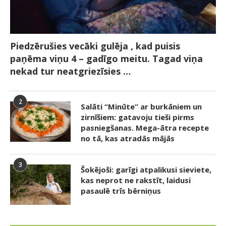
Piedzērušies vecāki gulēja , kad puisis
paņēma viņu 4 – gadīgo meitu. Tagad viņa
nekad tur neatgriezīsies …
2
Salāti “Minūte” ar burkāniem un
zirnīšiem: gatavoju tieši pirms
pasniegšanas. Mega-ātra recepte
no tā, kas atradās mājās
3
Šokējoši: garīgi atpalikusi sieviete,
kas neprot ne rakstīt, laidusi
pasaulē trīs bērniņus