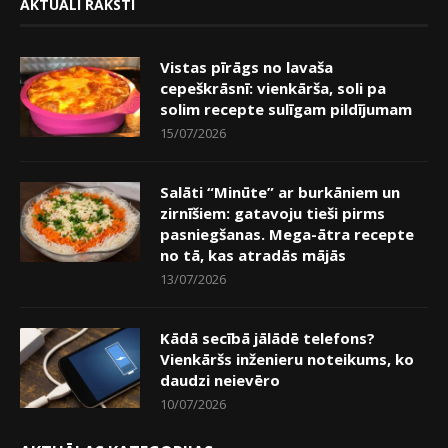
AKTUĀLI RAKSTI
Vistas pīrāgs no lavaša
cepeškrāsnī: vienkārša, soli pa
solim recepte sulīgam pildījumam
15/07/2026
Salāti “Minūte” ar burkāniem un
zirnīšiem: gatavoju tieši pirms
pasniegšanas. Mega-ātra recepte
no tā, kas atradās mājās
13/07/2026
Kādā secībā jālādē telefons?
Vienkāršs inženieru noteikums, ko
daudzi neievēro
10/07/2026