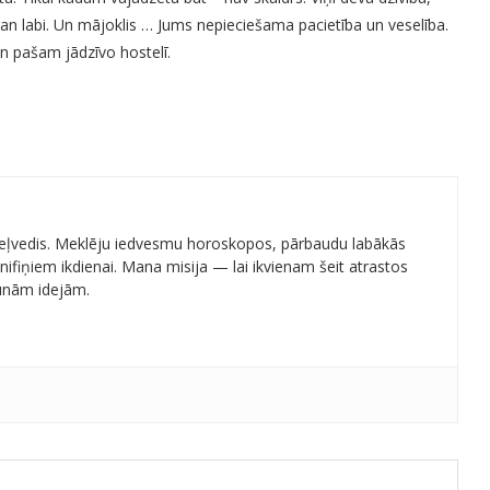
zgan labi. Un mājoklis … Jums nepieciešama pacietība un veselība.
n pašam jādzīvo hostelī.
 ceļvedis. Meklēju iedvesmu horoskopos, pārbaudu labākās
ifiņiem ikdienai. Mana misija — lai ikvienam šeit atrastos
aunām idejām.