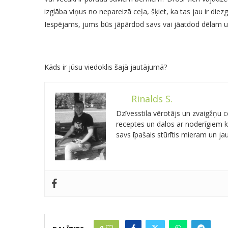
izglāba viņus no nepareizā ceļa, šķiet, ka tas jau ir die
Iespējams, jums būs jāpārdod savs vai jāatdod dēlam u
Kāds ir jūsu viedoklis šajā jautājumā?
Rinalds S.
Dzīvesstila vērotājs un zvaigžņu
receptes un dalos ar noderīgiem kn
savs īpašais stūrītis mieram un j