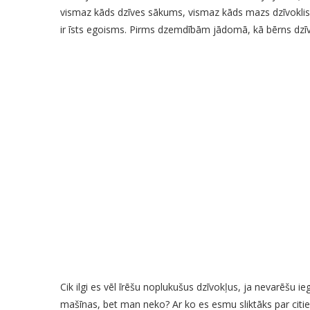
vismaz kāds dzīves sākums, vismaz kāds mazs dzīvoklis
ir īsts egoisms. Pirms dzemdībām jādomā, kā bērns dzīvo
Cik ilgi es vēl īrēšu noplukušus dzīvokļus, ja nevarēšu
mašīnas, bet man neko? Ar ko es esmu sliktāks par citi