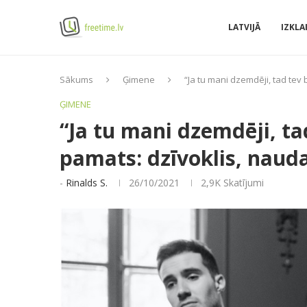
LATVIJĀ
IZKLA
Sākums
Ģimene
“Ja tu mani dzemdēji, tad tev 
ĢIMENE
“Ja tu mani dzemdēji, ta
pamats: dzīvoklis, nauda
-
Rinalds S.
26/10/2021
2,9K
Skatījumi