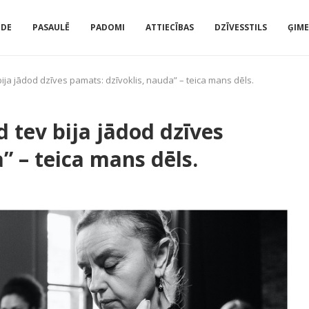
IDE
PASAULĒ
PADOMI
ATTIECĪBAS
DZĪVESSTILS
ĢIM
bija jādod dzīves pamats: dzīvoklis, nauda” – teica mans dēls.
d tev bija jādod dzīves
” – teica mans dēls.