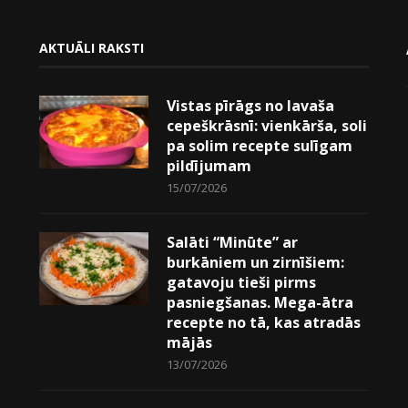
AKTUĀLI RAKSTI
Vistas pīrāgs no lavaša
cepeškrāsnī: vienkārša, soli
pa solim recepte sulīgam
pildījumam
15/07/2026
Salāti “Minūte” ar
burkāniem un zirnīšiem:
gatavoju tieši pirms
pasniegšanas. Mega-ātra
recepte no tā, kas atradās
mājās
13/07/2026