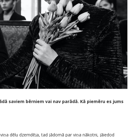
parādā saviem bērniem vai nav parādā. Kā piemēru es jums
 viņa dēlu dzemdēja, tad jādomā par viņa nākotni, jāiedod