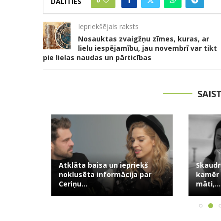
0
DALĪTIES
Iepriekšējais raksts
Nosauktas zvaigžņu zīmes, kuras, ar
lielu iespējamību, jau novembrī var tikt
pie lielas naudas un pārticības
SAIS
Atklāta baisa un iepriekš
Skaudrs si
usuma:
noklusēta informācija par
kamēr kop
āsts...
Ceriņu...
māti,...