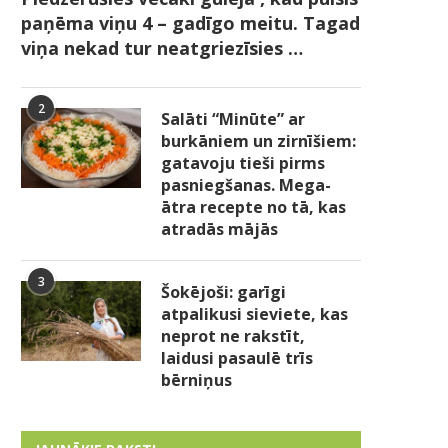
paņēma viņu 4 – gadīgo meitu. Tagad
viņa nekad tur neatgriezīsies …
2
Salāti “Minūte” ar
burkāniem un zirnīšiem:
gatavoju tieši pirms
pasniegšanas. Mega-
ātra recepte no tā, kas
atradās mājās
3
Šokējoši: garīgi
atpalikusi sieviete, kas
neprot ne rakstīt,
laidusi pasaulē trīs
bērniņus