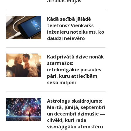
atradās mājās
Kādā secībā jālādē
telefons? Vienkāršs
inženieru noteikums, ko
daudzi neievēro
Kad privātā dzīve nonāk
starmešos:
ietekmīgākie pasaules
pāri, kuru attiecībām
seko miljoni
Astrologu skaidrojums:
Martā, jūnijā, septembrī
un decembrī dzimušie —
cilvēki, kuri rada
vismājīgāko atmosfēru