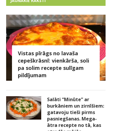
JAUNĀKIE RAKSTI
Vistas pīrāgs no lavaša
cepeškrāsnī: vienkārša, soli
pa solim recepte sulīgam
pildījumam
Salāti “Minūte” ar
burkāniem un zirnīšiem:
gatavoju tieši pirms
pasniegšanas. Mega-
ātra recepte no tā, kas