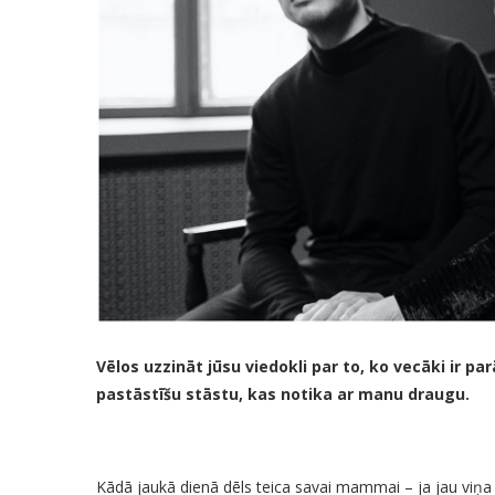
Vēlos uzzināt jūsu viedokli par to, ko vecāki ir 
pastāstīšu stāstu, kas notika ar manu draugu.
Kādā jaukā dienā dēls teica savai mammai – ja jau viņa