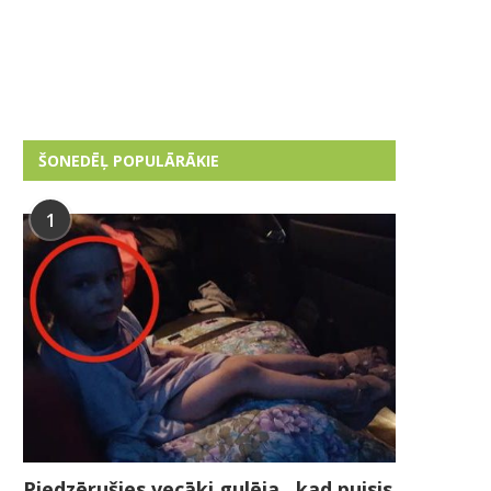
ŠONEDĒĻ POPULĀRĀKIE
1
Piedzērušies vecāki gulēja , kad puisis