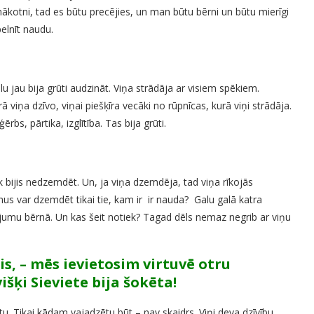
ākotni, tad es būtu precējies, un man būtu bērni un būtu mierīgi
elnīt naudu.
 jau bija grūti audzināt. Viņa strādāja ar visiem spēkiem.
ā viņa dzīvo, viņai piešķīra vecāki no rūpnīcas, kurā viņi strādāja.
bs, pārtika, izglītība. Tas bija grūti.
k bijis nedzemdēt. Un, ja viņa dzemdēja, tad viņa rīkojās
ērnus var dzemdēt tikai tie, kam ir ir nauda? Galu galā katra
nājumu bērnā. Un kas šeit notiek? Tagad dēls nemaz negrib ar viņu
s, – mēs ievietosim virtuvē otru
šķi Sieviete bija šokēta!
u. Tikai kādam vajadzētu būt – nav skaidrs. Viņi deva dzīvību,