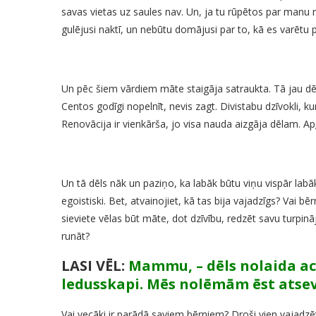
savas vietas uz saules nav. Un, ja tu rūpētos par manu n
gulējusi naktī, un nebūtu domājusi par to, kā es varētu p
Un pēc šiem vārdiem māte staigāja satraukta. Tā jau dēlu
Centos godīgi nopelnīt, nevis zagt. Divistabu dzīvokli, kur
Renovācija ir vienkārša, jo visa nauda aizgāja dēlam. Apģēr
Un tā dēls nāk un paziņo, ka labāk būtu viņu vispār labā
egoistiski. Bet, atvainojiet, kā tas bija vajadzīgs? Vai b
sieviete vēlas būt māte, dot dzīvību, redzēt savu turpi
runāt?
LASI VĒL:
Mammu, – dēls nolaida aci
ledusskapi. Mēs nolēmām ēst atsevi
Vai vecāki ir parādā saviem bērniem? Droši vien vajadzēt