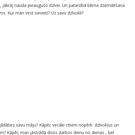
, jākrāj nauda pieaugušo dzīvei. Un patiesībā bērna dzemdēšana
s. Kur man vest sievieti? Uz savu dzīvokli?
 iegādāties savu māju? Kāpēc vecāki citiem nopērk dzīvokļus un
em? Kāpēc man jāstrādā divos darbos dienu no dienas , bet