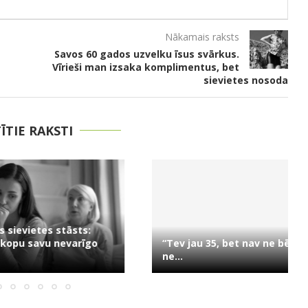
Nākamais raksts
Savos 60 gados uzvelku īsus svārkus.
Vīrieši man izsaka komplimentus, bet
sievietes nosoda
TĪTIE RAKSTI
evietes stāsts:
u savu nevarīgo
“Tev jau 35, bet nav ne bērnu,
ne...