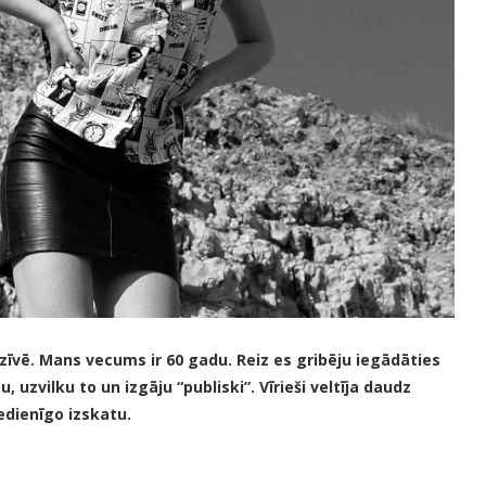
zīvē. Mans vecums ir 60 gadu. Reiz es gribēju iegādāties
uzvilku to un izgāju “publiski”. Vīrieši veltīja daudz
edienīgo izskatu.