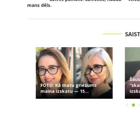
mans dēls.
SAIS
0
Šausminoš
FOTO: Kā matu griezums
“skaistums
maina izskatu — 15...
izskatās si