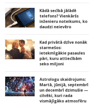
Kādā secībā jālādē
telefons? Vienkāršs
inženieru noteikums, ko
daudzi neievēro
Kad privātā dzīve nonāk
starmešos:
ietekmīgākie pasaules
pāri, kuru attiecībām
seko miljoni
Astrologu skaidrojums:
Martā, jūnijā, septembrī
un decembrī dzimušie —
cilvēki, kuri rada
vismājīgāko atmosfēru