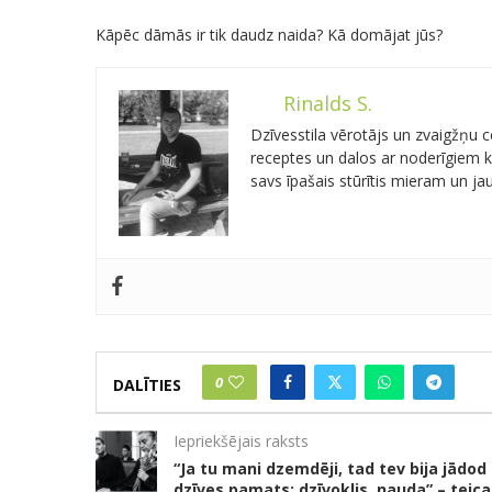
Kāpēc dāmās ir tik daudz naida? Kā domājat jūs?
Rinalds S.
Dzīvesstila vērotājs un zvaigžņu
receptes un dalos ar noderīgiem kn
savs īpašais stūrītis mieram un j
0
DALĪTIES
Iepriekšējais raksts
“Ja tu mani dzemdēji, tad tev bija jādod
dzīves pamats: dzīvoklis, nauda” – teica