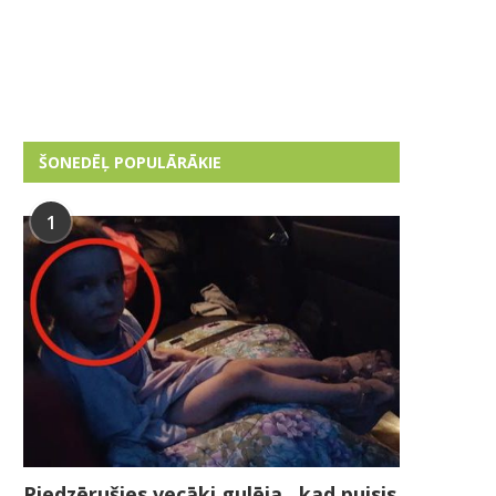
ŠONEDĒĻ POPULĀRĀKIE
1
Piedzērušies vecāki gulēja , kad puisis