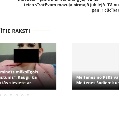
teica vīratēvam mazuļa pirmajā jubilejā. Tā nu
gan ir cūcība!
TĪTIE RAKSTI
s mākslīgais
”: Raugi, kā
Meitenes no PSRS vai
eviete ar...
Meitenes šodien: kura ir...