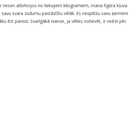
ēr nesen atbrīvojos no liekajiem kilogramiem, mana figūra kļuva
Par savu svara zudumu pastāstīšu vēlāk. Es nespīdzu savu ķermeni
 ēst pareizi. Svarīgākā nianse, ja vēlies notievēt, ir neēst pēc