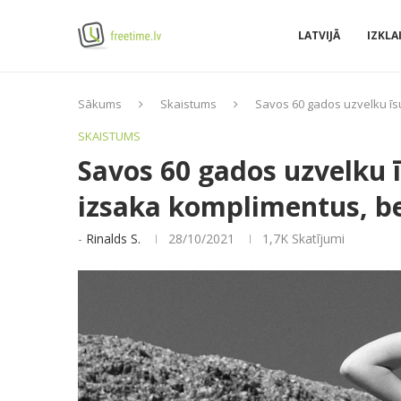
LATVIJĀ
IZKLA
Sākums
Skaistums
Savos 60 gados uzvelku īs
SKAISTUMS
Savos 60 gados uzvelku ī
izsaka komplimentus, be
-
Rinalds S.
28/10/2021
1,7K
Skatījumi