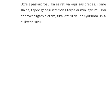
Uzreiz paskaidrošu, ka es reti valkāju īsas drēbes. Tom
slaida, tāpēc gribēju ietērpties tērpā ar mini garumu. 
ar neveselīgām diētām, tikai dzeru daudz šķidruma un sāku
pulksten 18:00.