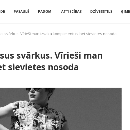
IDE
PASAULĒ
PADOMI
ATTIECĪBAS
DZĪVESSTILS
ĢIM
us svārkus. Vīrieši man izsaka komplimentus, bet sievietes nosoda
sus svārkus. Vīrieši man
t sievietes nosoda