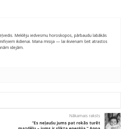
 ceļvedis. Meklēju iedvesmu horoskopos, pārbaudu labākās
ifiņiem ikdienai. Mana misija — lai ikvienam šeit atrastos
aunām idejām.
Nākamais raksts
“Es neļaušu jums pat rokās turēt
mazdēlu – jums ir slikta enerģija,” Anna