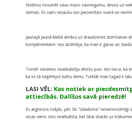
Nolēmu nosvinēt savu mazo sasniegumu, devos uz veikal
stimuls. Es vairs neļaušu sev pieņemties svarā un vienmē
Jaunajā jaunā kleitā atnācu uz draudzenes dzimšanas dienu
komplimentiem. Viņi atzīmēja, ka man ir garas un slaidas
Tomēr sievietes neatbalstīja vīriešu pusi. Viņi teica, ka
ka es tā neģērbjos katru dienu. Turklāt man tagad ir la
LASI VĒL:
Kas notiek ar piecdesmitg
attiecībās. Dalīšos savā pieredzē!
Es atgriezos mājās, pēc šīs “izlaiduma” neviennozīmīgi 
viņas viens otru neatbalsta, bet tikai skatās uz trūkumie