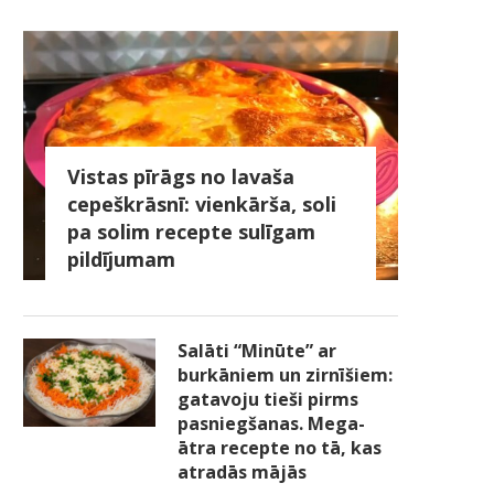
Vistas pīrāgs no lavaša
cepeškrāsnī: vienkārša, soli
pa solim recepte sulīgam
pildījumam
Salāti “Minūte” ar
burkāniem un zirnīšiem:
gatavoju tieši pirms
pasniegšanas. Mega-
ātra recepte no tā, kas
atradās mājās