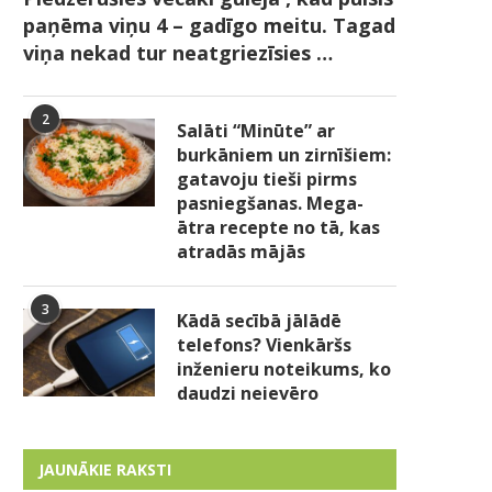
paņēma viņu 4 – gadīgo meitu. Tagad
viņa nekad tur neatgriezīsies …
2
Salāti “Minūte” ar
burkāniem un zirnīšiem:
gatavoju tieši pirms
pasniegšanas. Mega-
ātra recepte no tā, kas
atradās mājās
3
Kādā secībā jālādē
telefons? Vienkāršs
inženieru noteikums, ko
daudzi neievēro
JAUNĀKIE RAKSTI