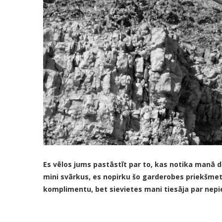
Es vēlos jums pastāstīt par to, kas notika manā d
mini svārkus, es nopirku šo garderobes priekšmetu, 
komplimentu, bet sievietes mani tiesāja par nepi