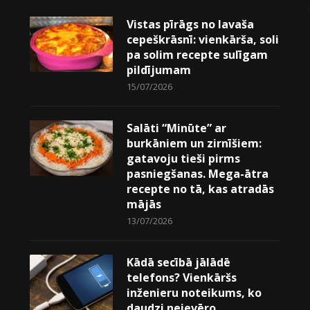
Vistas pīrāgs no lavaša
cepeškrāsnī: vienkārša, soli
pa solim recepte sulīgam
pildījumam
15/07/2026
Salāti “Minūte” ar
burkāniem un zirnīšiem:
gatavoju tieši pirms
pasniegšanas. Mega-ātra
recepte no tā, kas atradās
mājās
13/07/2026
Kādā secībā jālādē
telefons? Vienkāršs
inženieru noteikums, ko
daudzi neievēro