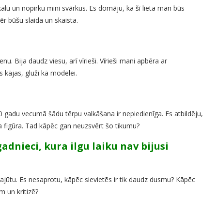
u un nopirku mini svārkus. Es domāju, ka šī lieta man būs
r būšu slaida un skaista.
. Bija daudz viesu, arī vīrieši. Vīrieši mani apbēra ar
 kājas, gluži kā modelei.
 60 gadu vecumā šādu tērpu valkāšana ir nepiedienīga. Es atbildēju,
ba figūra. Tad kāpēc gan neuzsvērt šo tikumu?
adnieci, kura ilgu laiku nav bijusi
sajūtu. Es nesaprotu, kāpēc sievietēs ir tik daudz dusmu? Kāpēc
m un kritizē?