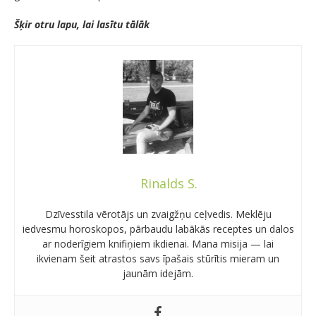
Šķir otru lapu, lai lasītu tālāk
Rinalds S.
Dzīvesstila vērotājs un zvaigžņu ceļvedis. Meklēju
iedvesmu horoskopos, pārbaudu labākās receptes un dalos
ar noderīgiem knifiņiem ikdienai. Mana misija — lai
ikvienam šeit atrastos savs īpašais stūrītis mieram un
jaunām idejām.