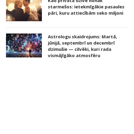
Kad privātā dzīve nonāk
starmešos: ietekmīgākie pasaules
pāri, kuru attiecībām seko miljoni
Astrologu skaidrojums: Martā,
jūnijā, septembrī un decembrī
dzimušie — cilvēki, kuri rada
vismājīgāko atmosfēru