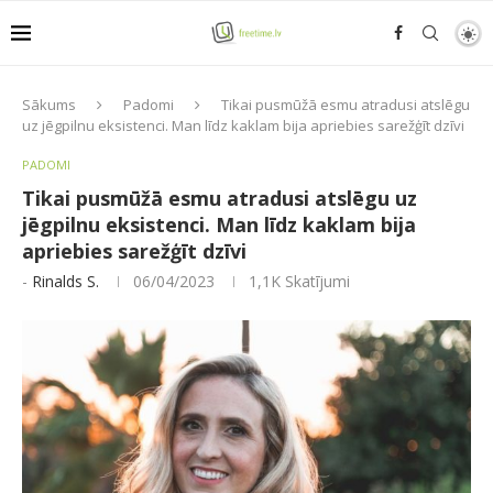
Sākums
Padomi
Tikai pusmūžā esmu atradusi atslēgu
uz jēgpilnu eksistenci. Man līdz kaklam bija apriebies sarežģīt dzīvi
PADOMI
Tikai pusmūžā esmu atradusi atslēgu uz
jēgpilnu eksistenci. Man līdz kaklam bija
apriebies sarežģīt dzīvi
-
Rinalds S.
06/04/2023
1,1K
Skatījumi