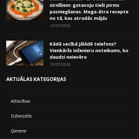
zirnīšiem: gatavoju tieši pirms
pasniegšanas. Mega-ātra recepte
no tā, kas atradās mājās
13/07/2026
Kādā secībā jālādē telefons?
Vienkāršs inženieru noteikums, ko
daudzi neievēro
10/07/2026
AKTUĀLAS KATEGORIJAS
Attiecības
Dzīvesstils
Ģimene