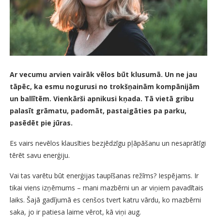
Ar vecumu arvien vairāk vēlos būt klusumā. Un ne jau
tāpēc, ka esmu nogurusi no trokšņainām kompānijām
un ballītēm. Vienkārši apnikusi kņada. Tā vietā gribu
palasīt grāmatu, padomāt, pastaigāties pa parku,
pasēdēt pie jūras.
Es vairs nevēlos klausīties bezjēdzīgu pļāpāšanu un nesaprātīgi
tērēt savu enerģiju.
Vai tas varētu būt enerģijas taupīšanas režīms? Iespējams. Ir
tikai viens izņēmums – mani mazbērni un ar viņiem pavadītais
laiks. Šajā gadījumā es cenšos tvert katru vārdu, ko mazbērni
saka, jo ir patiesa laime vērot, kā viņi aug.