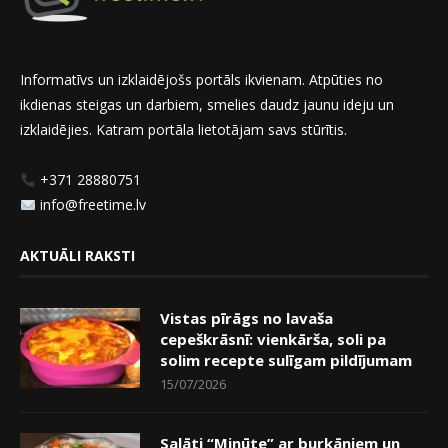
Informatīvs un izklaidējošs portāls ikvienam. Atpūties no
ikdienas steigas un darbiem, smelies daudz jaunu ideju un
izklaidējies. Katram portāla lietotājam savs stūrītis.
+371 28880751
info@freetime.lv
AKTUĀLI RAKSTI
Vistas pīrāgs no lavaša
cepeškrāsnī: vienkārša, soli pa
solim recepte sulīgam pildījumam
15/07/2026
Salāti “Minūte” ar burkāniem un