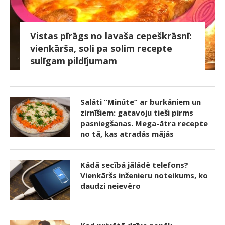
Vistas pīrāgs no lavaša cepeškrāsnī:
vienkārša, soli pa solim recepte
sulīgam pildījumam
Salāti “Minūte” ar burkāniem un
zirnīšiem: gatavoju tieši pirms
pasniegšanas. Mega-ātra recepte
no tā, kas atradās mājās
Kādā secībā jālādē telefons?
Vienkāršs inženieru noteikums, ko
daudzi neievēro