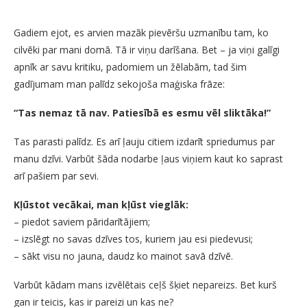
Gadiem ejot, es arvien mazāk pievēršu uzmanību tam, ko
cilvēki par mani domā. Tā ir viņu darīšana. Bet – ja viņi galīgi
apnīk ar savu kritiku, padomiem un žēlabām, tad šim
gadījumam man palīdz sekojoša maģiska frāze:
“Tas nemaz tā nav. Patiesībā es esmu vēl sliktāka!”
Tas parasti palīdz. Es arī ļauju citiem izdarīt spriedumus par
manu dzīvi. Varbūt šāda nodarbe ļaus viņiem kaut ko saprast
arī pašiem par sevi.
Kļūstot vecākai, man kļūst vieglāk:
– piedot saviem pāridarītājiem;
– izslēgt no savas dzīves tos, kuriem jau esi piedevusi;
– sākt visu no jauna, daudz ko mainot savā dzīvē.
Varbūt kādam mans izvēlētais ceļš šķiet nepareizs. Bet kurš
gan ir teicis, kas ir pareizi un kas ne?