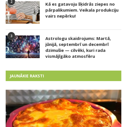
2
Kā es gatavoju šķidrās ziepes no
pārpalikumiem. Veikala produkciju
vairs nepērku!
3
Astrologu skaidrojums: Martā,
jūnijā, septembrī un decembrī
dzimušie — cilvēki, kuri rada
vismājīgāko atmosfēru
JAUNĀKIE RAKSTI