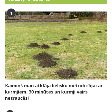
1
Kaimiņš man atklāja lielisku metodi cīņai ar
kurmjiem. 30 minūtes un kurmji vairs
netraucēs!