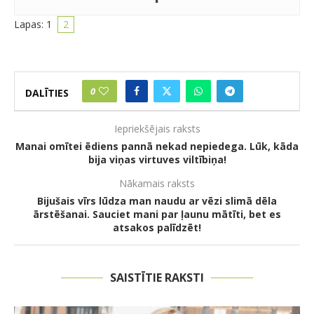
Lapas:
1
2
0
DALĪTIES
Iepriekšējais raksts
Manai omītei ēdiens pannā nekad nepiedega. Lūk, kāda
bija viņas virtuves viltībiņa!
Nākamais raksts
Bijušais vīrs lūdza man naudu ar vēzi slimā dēla
ārstēšanai. Sauciet mani par ļaunu mātīti, bet es
atsakos palīdzēt!
SAISTĪTIE RAKSTI