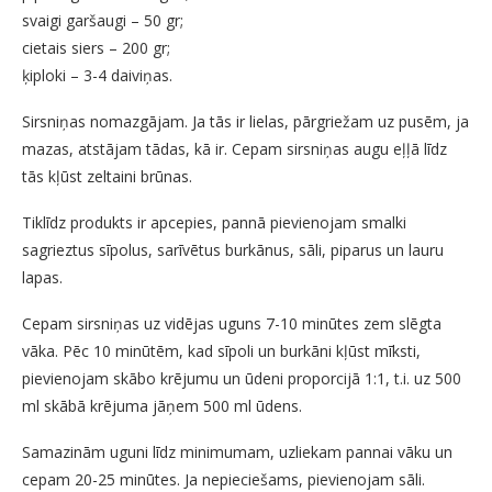
svaigi garšaugi – 50 gr;
cietais siers – 200 gr;
ķiploki – 3-4 daiviņas.
Sirsniņas nomazgājam. Ja tās ir lielas, pārgriežam uz pusēm, ja
mazas, atstājam tādas, kā ir. Cepam sirsniņas augu eļļā līdz
tās kļūst zeltaini brūnas.
Tiklīdz produkts ir apcepies, pannā pievienojam smalki
sagrieztus sīpolus, sarīvētus burkānus, sāli, piparus un lauru
lapas.
Cepam sirsniņas uz vidējas uguns 7-10 minūtes zem slēgta
vāka. Pēc 10 minūtēm, kad sīpoli un burkāni kļūst mīksti,
pievienojam skābo krējumu un ūdeni proporcijā 1:1, t.i. uz 500
ml skābā krējuma jāņem 500 ml ūdens.
Samazinām uguni līdz minimumam, uzliekam pannai vāku un
cepam 20-25 minūtes. Ja nepieciešams, pievienojam sāli.