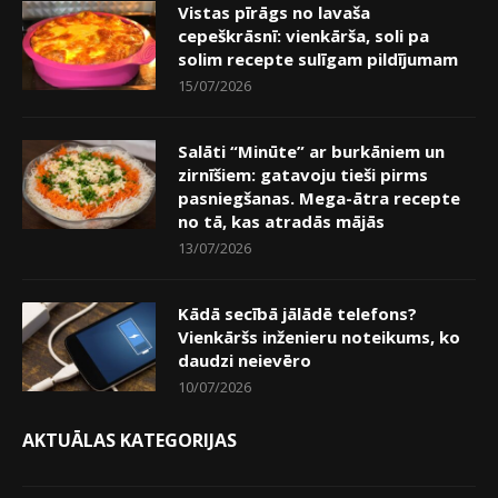
Vistas pīrāgs no lavaša
cepeškrāsnī: vienkārša, soli pa
solim recepte sulīgam pildījumam
15/07/2026
Salāti “Minūte” ar burkāniem un
zirnīšiem: gatavoju tieši pirms
pasniegšanas. Mega-ātra recepte
no tā, kas atradās mājās
13/07/2026
Kādā secībā jālādē telefons?
Vienkāršs inženieru noteikums, ko
daudzi neievēro
10/07/2026
AKTUĀLAS KATEGORIJAS