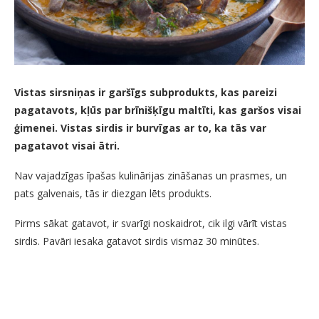
Vistas sirsniņas ir garšīgs subprodukts, kas pareizi
pagatavots, kļūs par brīnišķīgu maltīti, kas garšos visai
ģimenei. Vistas sirdis ir burvīgas ar to, ka tās var
pagatavot visai ātri.
Nav vajadzīgas īpašas kulinārijas zināšanas un prasmes, un
pats galvenais, tās ir diezgan lēts produkts.
Pirms sākat gatavot, ir svarīgi noskaidrot, cik ilgi vārīt vistas
sirdis. Pavāri iesaka gatavot sirdis vismaz 30 minūtes.