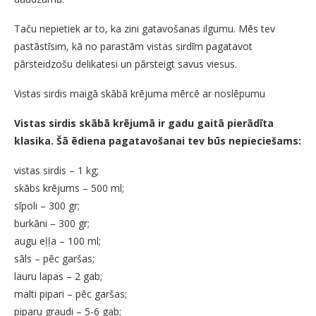
Taču nepietiek ar to, ka zini gatavošanas ilgumu. Mēs tev
pastāstīsim, kā no parastām vistas sirdīm pagatavot
pārsteidzošu delikatesi un pārsteigt savus viesus.
Vistas sirdis maigā skābā krējuma mērcē ar noslēpumu
Vistas sirdis skābā krējumā ir gadu gaitā pierādīta
klasika. Šā ēdiena pagatavošanai tev būs nepieciešams:
vistas sirdis – 1 kg;
skābs krējums – 500 ml;
sīpoli – 300 gr;
burkāni – 300 gr;
augu eļļa – 100 ml;
sāls – pēc garšas;
lauru lapas – 2 gab;
malti pipari – pēc garšas;
piparu graudi – 5-6 gab;