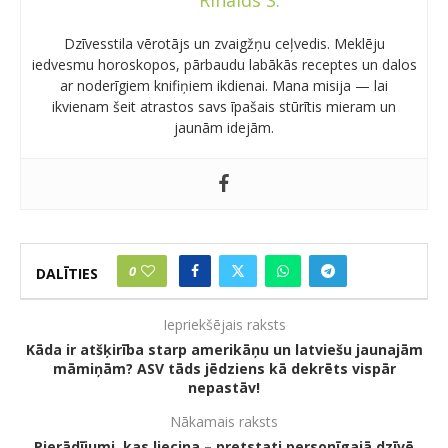
Rinalds S.
Dzīvesstila vērotājs un zvaigžņu ceļvedis. Meklēju
iedvesmu horoskopos, pārbaudu labākās receptes un dalos
ar noderīgiem knifiņiem ikdienai. Mana misija — lai
ikvienam šeit atrastos savs īpašais stūrītis mieram un
jaunām idejām.
0
DALĪTIES
Iepriekšējais raksts
Kāda ir atšķirība starp amerikāņu un latviešu jaunajām
māmiņām? ASV tāds jēdziens kā dekrēts vispār
nepastāv!
Nākamais raksts
Pierādījumi, kas liecina – pretstati personīgajā dzīvē