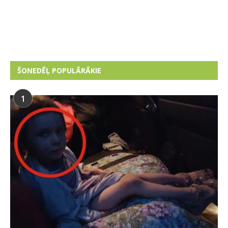
ŠONEDĒĻ POPULĀRĀKIE
1