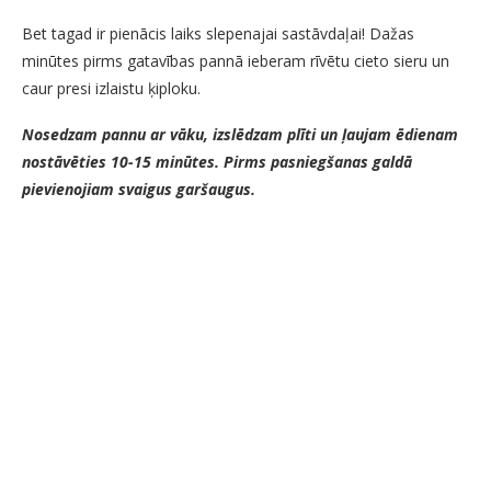
Bet tagad ir pienācis laiks slepenajai sastāvdaļai! Dažas
minūtes pirms gatavības pannā ieberam rīvētu cieto sieru un
caur presi izlaistu ķiploku.
Nosedzam pannu ar vāku, izslēdzam plīti un ļaujam ēdienam
nostāvēties 10-15 minūtes. Pirms pasniegšanas galdā
pievienojiam svaigus garšaugus.