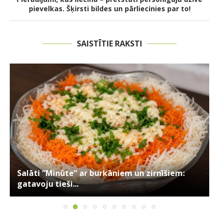
pievelkas. Šķirsti bildes un pārliecinies par to!
SAISTĪTIE RAKSTI
Salāti “Minūte” ar burkāniem un zirnīšiem:
gatavoju tieši...