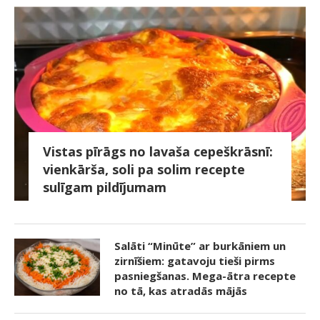
Vistas pīrāgs no lavaša cepeškrāsnī:
vienkārša, soli pa solim recepte
sulīgam pildījumam
Salāti “Minūte” ar burkāniem un
zirnīšiem: gatavoju tieši pirms
pasniegšanas. Mega-ātra recepte
no tā, kas atradās mājās