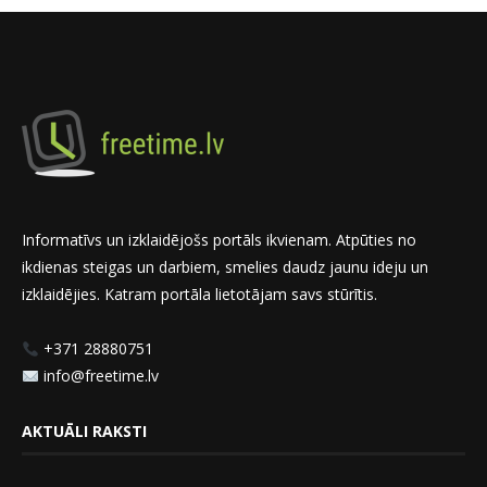
Informatīvs un izklaidējošs portāls ikvienam. Atpūties no
ikdienas steigas un darbiem, smelies daudz jaunu ideju un
izklaidējies. Katram portāla lietotājam savs stūrītis.
+371 28880751
info@freetime.lv
AKTUĀLI RAKSTI