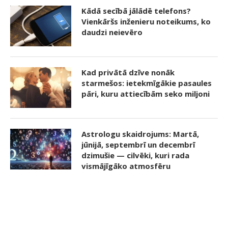
Kādā secībā jālādē telefons?
Vienkāršs inženieru noteikums, ko
daudzi neievēro
Kad privātā dzīve nonāk
starmešos: ietekmīgākie pasaules
pāri, kuru attiecībām seko miljoni
Astrologu skaidrojums: Martā,
jūnijā, septembrī un decembrī
dzimušie — cilvēki, kuri rada
vismājīgāko atmosfēru