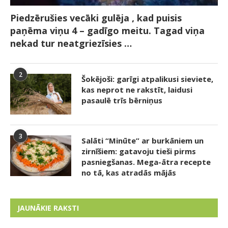
Piedzērušies vecāki gulēja , kad puisis
paņēma viņu 4 – gadīgo meitu. Tagad viņa
nekad tur neatgriezīsies …
2
Šokējoši: garīgi atpalikusi sieviete,
kas neprot ne rakstīt, laidusi
pasaulē trīs bērniņus
3
Salāti “Minūte” ar burkāniem un
zirnīšiem: gatavoju tieši pirms
pasniegšanas. Mega-ātra recepte
no tā, kas atradās mājās
JAUNĀKIE RAKSTI