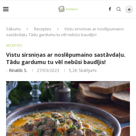
Sākums
Receptes
Vistu sirsniņas ar noslēpumaino
sastāvdaļu. Tādu gardumu tu vēl nebūsi baudījis!
RECEPTES
Vistu sirsniņas ar noslēpumaino sastāvdaļu.
Tādu gardumu tu vēl nebūsi baudījis!
-
Rinalds S.
27/03/2023
5,2K
Skatījumi