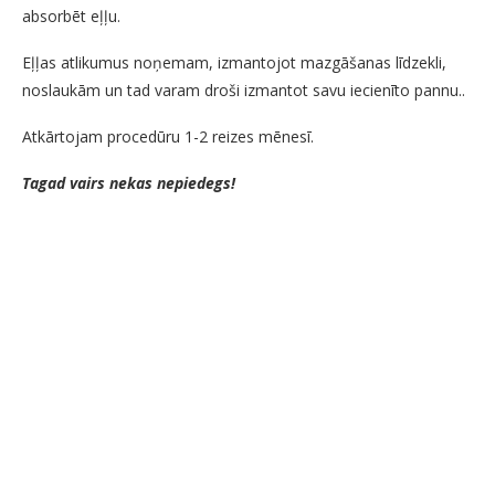
absorbēt eļļu.
Eļļas atlikumus noņemam, izmantojot mazgāšanas līdzekli,
noslaukām un tad varam droši izmantot savu iecienīto pannu..
Atkārtojam procedūru 1-2 reizes mēnesī.
Tagad vairs nekas nepiedegs!