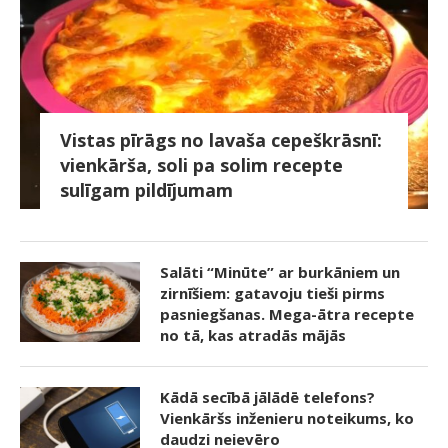
Vistas pīrāgs no lavaša cepeškrāsnī:
vienkārša, soli pa solim recepte
sulīgam pildījumam
Salāti “Minūte” ar burkāniem un
zirnīšiem: gatavoju tieši pirms
pasniegšanas. Mega-ātra recepte
no tā, kas atradās mājās
Kādā secībā jālādē telefons?
Vienkāršs inženieru noteikums, ko
daudzi neievēro