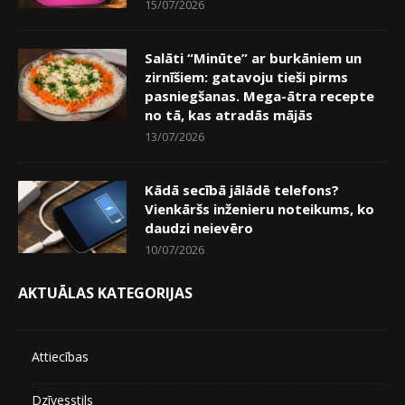
15/07/2026
Salāti “Minūte” ar burkāniem un
zirnīšiem: gatavoju tieši pirms
pasniegšanas. Mega-ātra recepte
no tā, kas atradās mājās
13/07/2026
Kādā secībā jālādē telefons?
Vienkāršs inženieru noteikums, ko
daudzi neievēro
10/07/2026
AKTUĀLAS KATEGORIJAS
Attiecības
Dzīvesstils