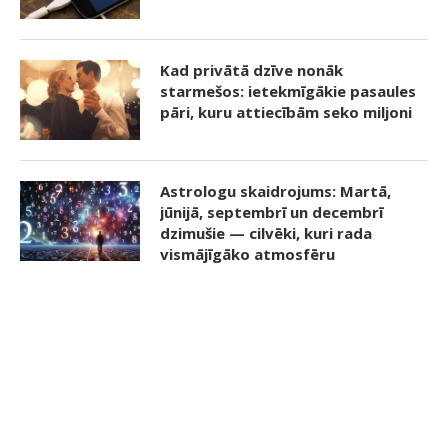
Kad privātā dzīve nonāk
starmešos: ietekmīgākie pasaules
pāri, kuru attiecībām seko miljoni
Astrologu skaidrojums: Martā,
jūnijā, septembrī un decembrī
dzimušie — cilvēki, kuri rada
vismājīgāko atmosfēru