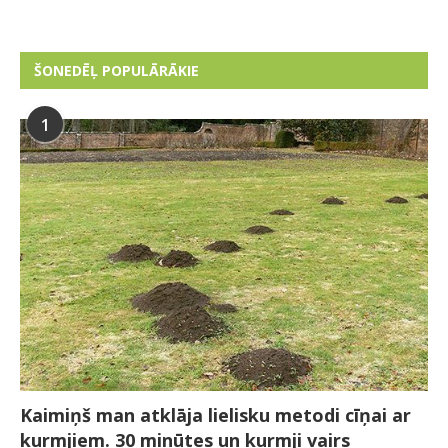
ŠONEDĒĻ POPULĀRĀKIE
1
Kaimiņš man atklāja lielisku metodi cīņai ar
kurmjiem. 30 minūtes un kurmji vairs