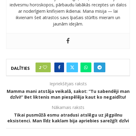
iedvesmu horoskopos, pārbaudu labākās receptes un dalos
ar noderīgiem knifiņiem ikdienai. Mana misija — lai
ikvienam šeit atrastos savs īpašais stūrītis mieram un
jaunām idejām.
2
DALĪTIES
Iepriekšējais raksts
Mamma mani atstāja veikalā, sakot: “Tu sabendēji man
dzīvi!” Bet liktenis man piespēlēja kaut ko negaidītu!
Nākamais raksts
Tikai pusmūžā esmu atradusi atslēgu uz jēgpilnu
eksistenci. Man līdz kaklam bija apriebies sarežģīt dzīvi