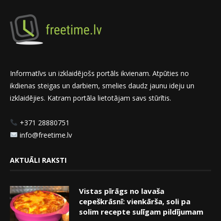
Informatīvs un izklaidējošs portāls ikvienam. Atpūties no
ikdienas steigas un darbiem, smelies daudz jaunu ideju un
izklaidējies. Katram portāla lietotājam savs stūrītis.
+371 28880751
info@freetime.lv
AKTUĀLI RAKSTI
Vistas pīrāgs no lavaša
cepeškrāsnī: vienkārša, soli pa
solim recepte sulīgam pildījumam