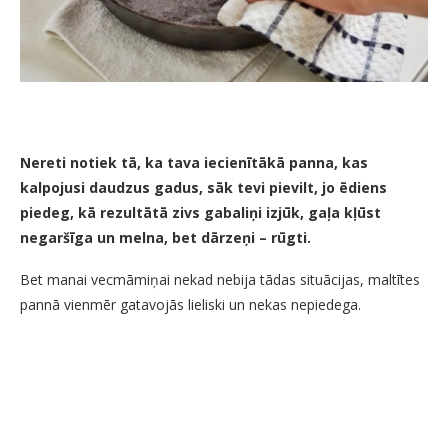
Nereti notiek tā, ka tava iecienītākā panna, kas
kalpojusi daudzus gadus, sāk tevi pievilt, jo ēdiens
piedeg, kā rezultātā zivs gabaliņi izjūk, gaļa kļūst
negaršīga un melna, bet dārzeņi – rūgti.
Bet manai vecmāmiņai nekad nebija tādas situācijas, maltītes
pannā vienmēr gatavojās lieliski un nekas nepiedega.