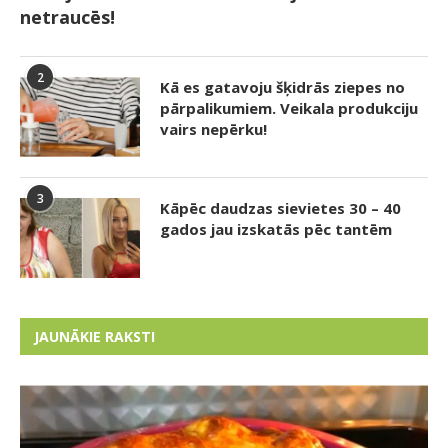
netraucēs!
2
Kā es gatavoju šķidrās ziepes no
pārpalikumiem. Veikala produkciju
vairs nepērku!
3
Kāpēc daudzas sievietes 30 – 40
gados jau izskatās pēc tantēm
JAUNĀKIE RAKSTI