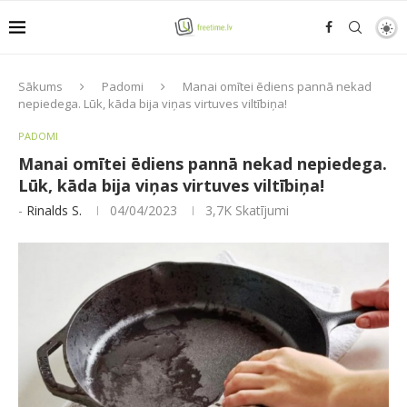
Sākums
Padomi
Manai omītei ēdiens pannā nekad
nepiedega. Lūk, kāda bija viņas virtuves viltībiņa!
PADOMI
Manai omītei ēdiens pannā nekad nepiedega.
Lūk, kāda bija viņas virtuves viltībiņa!
-
Rinalds S.
04/04/2023
3,7K
Skatījumi