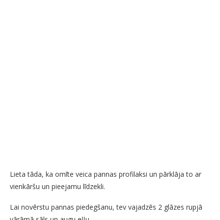
Lieta tāda, ka omīte veica pannas profilaksi un pārklāja to ar
vienkāršu un pieejamu līdzekli.
Lai novērstu pannas piedegšanu, tev vajadzēs 2 glāzes rupjā
vārāmā sāls un augu eļļu.