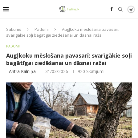
Sākums
Padomi
Augļkoku mēslošana pavasarī:
svarīgākie soļi bagātīgai ziedēšanai un dāsnai ražai
PADOMI
Augļkoku mēslošana pavasarī: svarīgākie soļi
bagātīgai ziedēšanai un dāsnai ražai
-
Antra Kalniņa
31/03/2026
920
Skatījumi