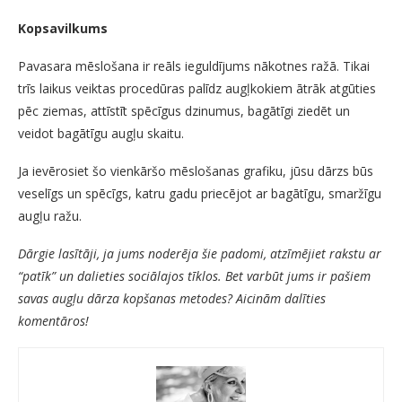
Kopsavilkums
Pavasara mēslošana ir reāls ieguldījums nākotnes ražā. Tikai
trīs laikus veiktas procedūras palīdz augļkokiem ātrāk atgūties
pēc ziemas, attīstīt spēcīgus dzinumus, bagātīgi ziedēt un
veidot bagātīgu augļu skaitu.
Ja ievērosiet šo vienkāršo mēslošanas grafiku, jūsu dārzs būs
veselīgs un spēcīgs, katru gadu priecējot ar bagātīgu, smaržīgu
augļu ražu.
Dārgie lasītāji, ja jums noderēja šie padomi, atzīmējiet rakstu ar
“patīk” un dalieties sociālajos tīklos. Bet varbūt jums ir pašiem
savas augļu dārza kopšanas metodes? Aicinām dalīties
komentāros!