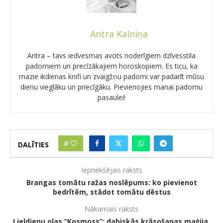
Antra Kalniņa
Antra – tavs iedvesmas avots noderīgiem dzīvesstila
padomiem un precīzākajiem horoskopiem. Es ticu, ka
mazie ikdienas knifi un zvaigžņu padomi var padarīt mūsu
dienu vieglāku un priecīgāku. Pievienojies manai padomu
pasaulei!
0
DALĪTIES
Iepriekšējais raksts
Brangas tomātu ražas noslēpums: ko pievienot
bedrītēm, stādot tomātu dēstus
Nākamais raksts
Lieldienu olas “Kosmoss”: dabiskās krāsošanas maģija,