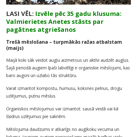
LASI VĒL:
Izvēle pēc 35 gadu klusuma:
Valmierietes Anetes stāsts par
pagātnes atgriešanos
Trešā mēslošana – turpmākās ražas atbalstam
(maijs)
Maijā koki sāk veidot augļu aizmetņus un aktīvi audzēt augļus.
Šajā periodā augiem īpaši labvēlīgi ir organiskie mēslojumi, kas
baro augsni un uzlabo tās struktūru.
Varat izmantot kompostu, humusu, koksnes pelnus, drogu
uzlējumus, putnu mēslus.
Organiskos mēslojumus var izmantot: sausā veidā vai kā
šķidrus uzlējumus pie saknēm.
Mēslojuma daudzums ir atkarīgs no augļkoku vecuma un
lieluma. Jauniem augiem nepieciešams mazāk barības vielu,