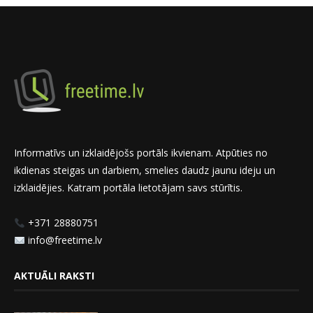
Informatīvs un izklaidējošs portāls ikvienam. Atpūties no
ikdienas steigas un darbiem, smelies daudz jaunu ideju un
izklaidējies. Katram portāla lietotājam savs stūrītis.
+371 28880751
info@freetime.lv
AKTUĀLI RAKSTI