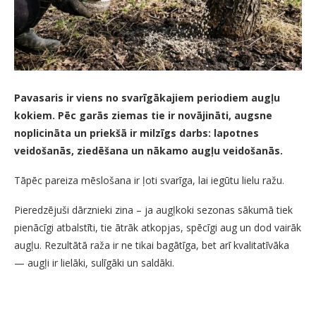
Pavasaris ir viens no svarīgākajiem periodiem augļu
kokiem. Pēc garās ziemas tie ir novājināti, augsne
noplicināta un priekšā ir milzīgs darbs: lapotnes
veidošanās, ziedēšana un nākamo augļu veidošanās.
Tāpēc pareiza mēslošana ir ļoti svarīga, lai iegūtu lielu ražu.
Pieredzējuši dārznieki zina – ja augļkoki sezonas sākumā tiek
pienācīgi atbalstīti, tie ātrāk atkopjas, spēcīgi aug un dod vairāk
augļu. Rezultātā raža ir ne tikai bagātīga, bet arī kvalitatīvāka
— augļi ir lielāki, sulīgāki un saldāki.