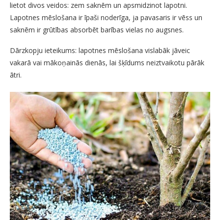
lietot divos veidos: zem saknēm un apsmidzinot lapotni.
Lapotnes mēslošana ir īpaši noderīga, ja pavasaris ir vēss un
saknēm ir grūtības absorbēt barības vielas no augsnes.
Dārzkopju ieteikums: lapotnes mēslošana vislabāk jāveic
vakarā vai mākoņainās dienās, lai šķīdums neiztvaikotu pārāk
ātri.