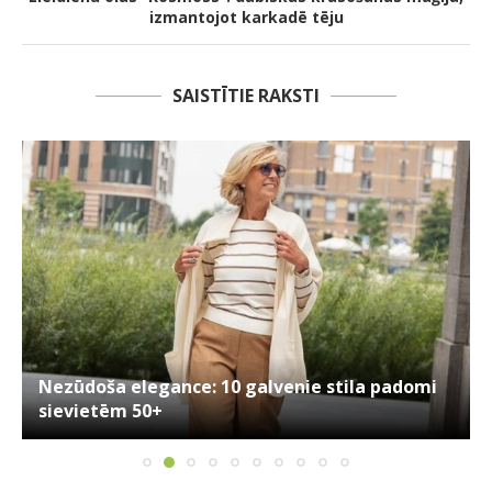
izmantojot karkadē tēju
SAISTĪTIE RAKSTI
Nezūdoša elegance: 10 galvenie stila padomi
sievietēm 50+