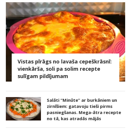
Vistas pīrāgs no lavaša cepeškrāsnī:
vienkārša, soli pa solim recepte
sulīgam pildījumam
Salāti “Minūte” ar burkāniem un
zirnīšiem: gatavoju tieši pirms
pasniegšanas. Mega-ātra recepte
no tā, kas atradās mājās