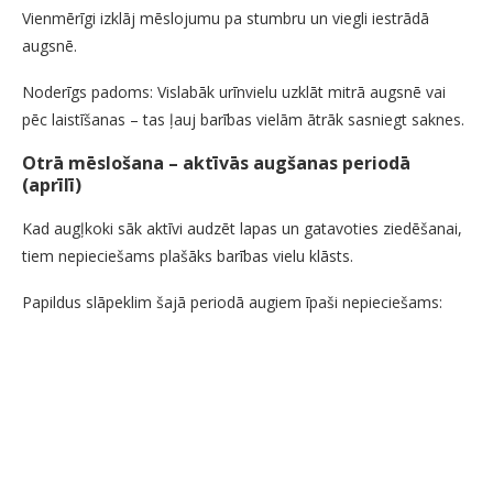
Vienmērīgi izklāj mēslojumu pa stumbru un viegli iestrādā
augsnē.
Noderīgs padoms: Vislabāk urīnvielu uzklāt mitrā augsnē vai
pēc laistīšanas – tas ļauj barības vielām ātrāk sasniegt saknes.
Otrā mēslošana – aktīvās augšanas periodā
(aprīlī)
Kad augļkoki sāk aktīvi audzēt lapas un gatavoties ziedēšanai,
tiem nepieciešams plašāks barības vielu klāsts.
Papildus slāpeklim šajā periodā augiem īpaši nepieciešams: