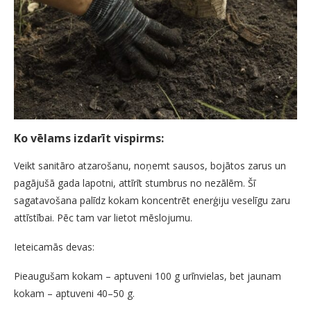
Ko vēlams izdarīt vispirms:
Veikt sanitāro atzarošanu, noņemt sausos, bojātos zarus un
pagājušā gada lapotni, attīrīt stumbrus no nezālēm. Šī
sagatavošana palīdz kokam koncentrēt enerģiju veselīgu zaru
attīstībai. Pēc tam var lietot mēslojumu.
Ieteicamās devas:
Pieaugušam kokam – aptuveni 100 g urīnvielas, bet jaunam
kokam – aptuveni 40–50 g.