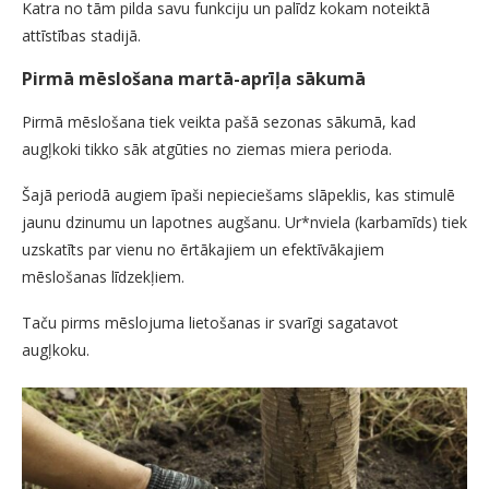
Katra no tām pilda savu funkciju un palīdz kokam noteiktā
attīstības stadijā.
Pirmā mēslošana martā-aprīļa sākumā
Pirmā mēslošana tiek veikta pašā sezonas sākumā, kad
augļkoki tikko sāk atgūties no ziemas miera perioda.
Šajā periodā augiem īpaši nepieciešams slāpeklis, kas stimulē
jaunu dzinumu un lapotnes augšanu. Ur*nviela (karbamīds) tiek
uzskatīts par vienu no ērtākajiem un efektīvākajiem
mēslošanas līdzekļiem.
Taču pirms mēslojuma lietošanas ir svarīgi sagatavot
augļkoku.