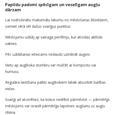
Papildu padomi spēcīgam un veselīgam augļu
dārzam
Lai nodrošinātu maksimālu labumu no mēslošanas līdzekļiem,
ņemiet vērā vēl dažus svarīgus punktus:
Mēslojumu uzklāj ap vainaga perifēriju, kur atrodas aktīvās
saknes.
Pēc uzklāšanas ieteicams nedaudz uzirdināt augsni.
Vietu ap augļkoka stumbru var mulčēt ar kompostu vai
humusu.
Regulāra laistīšana palīdz augļkokiem labāk absorbēt barības
vielas.
Svarīgi arī atcerēties, ka kokus nedrīkst pārmēslot — pārmērīgs
mēslojums var izraisīt pārmērīgu lapotnes augšanu uz augļu
rēķina.