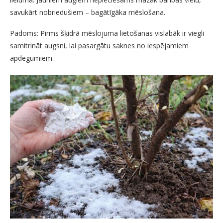
savukārt nobriedušiem – bagātīgāka mēslošana.
Padoms: Pirms šķidrā mēslojuma lietošanas vislabāk ir viegli
samitrināt augsni, lai pasargātu saknes no iespējamiem
apdegumiem.