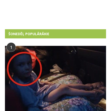
ŠONEDĒĻ POPULĀRĀKIE
1