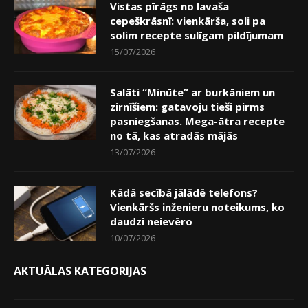
Vistas pīrāgs no lavaša
cepeškrāsnī: vienkārša, soli pa
solim recepte sulīgam pildījumam
15/07/2026
Salāti “Minūte” ar burkāniem un
zirnīšiem: gatavoju tieši pirms
pasniegšanas. Mega-ātra recepte
no tā, kas atradās mājās
13/07/2026
Kādā secībā jālādē telefons?
Vienkāršs inženieru noteikums, ko
daudzi neievēro
10/07/2026
AKTUĀLAS KATEGORIJAS