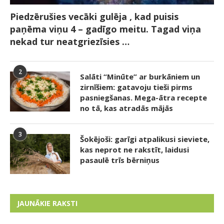
Piedzērušies vecāki gulēja , kad puisis
paņēma viņu 4 – gadīgo meitu. Tagad viņa
nekad tur neatgriezīsies …
2
Salāti “Minūte” ar burkāniem un
zirnīšiem: gatavoju tieši pirms
pasniegšanas. Mega-ātra recepte
no tā, kas atradās mājās
3
Šokējoši: garīgi atpalikusi sieviete,
kas neprot ne rakstīt, laidusi
pasaulē trīs bērniņus
JAUNĀKIE RAKSTI