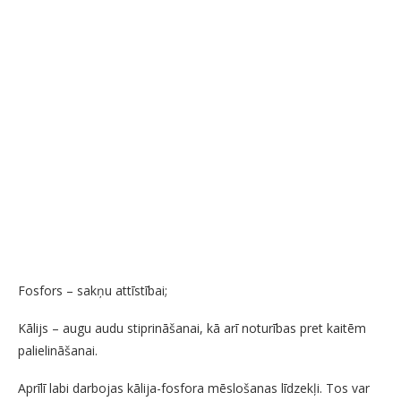
Fosfors – sakņu attīstībai;
Kālijs – augu audu stiprināšanai, kā arī noturības pret kaitēm
palielināšanai.
Aprīlī labi darbojas kālija-fosfora mēslošanas līdzekļi. Tos var