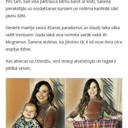
Pēc tam, kad viņa pārtrauca bērnu barot ar krūti, Šanena
pierakstījās uz novājēšanas kursiem un nolēma kardināli sākt
jaunu dzīvi.
Sieviete mainīja savus ēšanas paradumus un daudz laika sāka
veltīt treniņiem. Gada laikā viņa nometa vairāk nekā 45
kilogramus. Šanena atzīstas, ka jūtoties tā, it kā viņai dota otra
iespēja dzīvei.
Kas attiecas uz Džordžu, viņš strauji atveseļojās un tagad ir
pilnībā vesels.