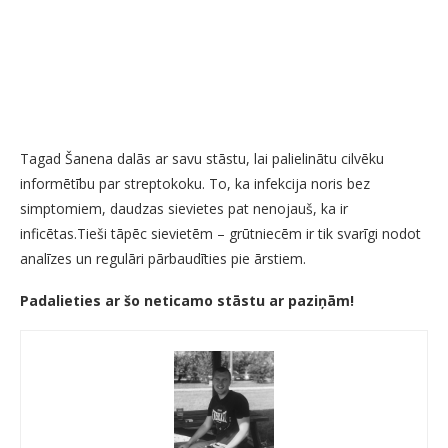
Tagad Šanena dalās ar savu stāstu, lai palielinātu cilvēku
informētību par streptokoku. To, ka infekcija noris bez
simptomiem, daudzas sievietes pat nenojauš, ka ir
inficētas.Tieši tāpēc sievietēm – grūtniecēm ir tik svarīgi nodot
analīzes un regulāri pārbaudīties pie ārstiem.
Padalieties ar šo neticamo stāstu ar paziņām!