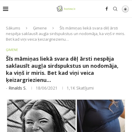
Sākums
Ģimene
Šīs māmiņas liekā svara dēļ ārsti
nespēja saklausīt augļa sirdspukstus un nodomāja, ka viņš ir miris.
Bet kad viņi veica ķeizargriezienu…
ĢIMENE
Šīs māmiņas liekā svara dēļ ārsti nespēja
saklausīt augļa sirdspukstus un nodomāja,
ka viņš ir miris. Bet kad viņi veica
ķeizargriezienu…
-
Rinalds S.
18/06/2021
1,1K
Skatījumi