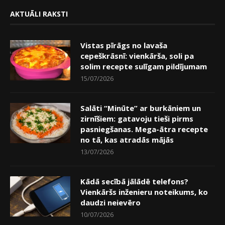
AKTUĀLI RAKSTI
Vistas pīrāgs no lavaša
cepeškrāsnī: vienkārša, soli pa
solim recepte sulīgam pildījumam
15/07/2026
Salāti “Minūte” ar burkāniem un
zirnīšiem: gatavoju tieši pirms
pasniegšanas. Mega-ātra recepte
no tā, kas atradās mājās
13/07/2026
Kādā secībā jālādē telefons?
Vienkāršs inženieru noteikums, ko
daudzi neievēro
10/07/2026