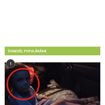
ŠONEDĒĻ POPULĀRĀKIE
1