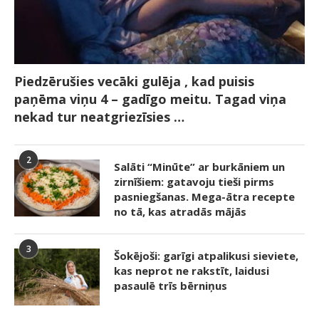
Piedzērušies vecāki gulēja , kad puisis
paņēma viņu 4 – gadīgo meitu. Tagad viņa
nekad tur neatgriezīsies …
2
Salāti “Minūte” ar burkāniem un
zirnīšiem: gatavoju tieši pirms
pasniegšanas. Mega-ātra recepte
no tā, kas atradās mājās
3
Šokējoši: garīgi atpalikusi sieviete,
kas neprot ne rakstīt, laidusi
pasaulē trīs bērniņus