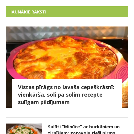
JAUNĀKIE RAKSTI
Vistas pīrāgs no lavaša cepeškrāsnī:
vienkārša, soli pa solim recepte
sulīgam pildījumam
Salāti “Minūte” ar burkāniem un
zirnīšiem: gatavoju tieši pirms