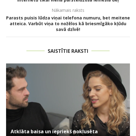
Nākamais raksts
Parasts puisis lūdza viņai telefona numuru, bet meitene
atteica. Varbūt viņa to nožēlos kā briesmīgāko kļūdu
savā dzīvē!
SAISTĪTIE RAKSTI
Atklāta baisa un iepriekš noklusēta