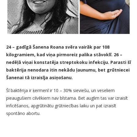
24 – gadīgā Šanena Roana svēra vairāk par 108
kilogramiem, kad viņa pirmoreiz palika stāvoklī. 26 –
nedēļā viņai konstatēja streptokoku infekciju. Parasti šī
baktērija nenodara itin nekādu ļaunumu, bet grūtniecei
Šanenai tā izraisīja asiņošanu.
Šī baktērija ir ķermenī ir 10 – 30% sieviešu, un veseliem
pieaugušiem cilvēkiem nav bīstama. Bet auglim tas var izraisīt
inficēšanos, apgrūtinātu grūtniecības laiku un pat izraisīt
spontāno abortu.