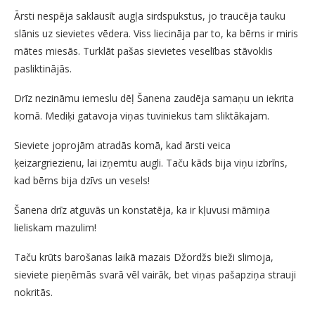
Ārsti nespēja saklausīt augļa sirdspukstus, jo traucēja tauku
slānis uz sievietes vēdera. Viss liecināja par to, ka bērns ir miris
mātes miesās. Turklāt pašas sievietes veselības stāvoklis
pasliktinājās.
Drīz nezināmu iemeslu dēļ Šanena zaudēja samaņu un iekrita
komā. Mediķi gatavoja viņas tuviniekus tam sliktākajam.
Sieviete joprojām atradās komā, kad ārsti veica
ķeizargriezienu, lai izņemtu augli. Taču kāds bija viņu izbrīns,
kad bērns bija dzīvs un vesels!
Šanena drīz atguvās un konstatēja, ka ir kļuvusi māmiņa
lieliskam mazulim!
Taču krūts barošanas laikā mazais Džordžs bieži slimoja,
sieviete pieņēmās svarā vēl vairāk, bet viņas pašapziņa strauji
nokritās.