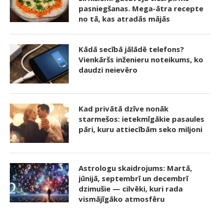
pasniegšanas. Mega-ātra recepte
no tā, kas atradās mājās
Kādā secībā jālādē telefons?
Vienkāršs inženieru noteikums, ko
daudzi neievēro
Kad privātā dzīve nonāk
starmešos: ietekmīgākie pasaules
pāri, kuru attiecībām seko miljoni
Astrologu skaidrojums: Martā,
jūnijā, septembrī un decembrī
dzimušie — cilvēki, kuri rada
vismājīgāko atmosfēru