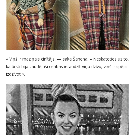
« Viņš ir maziņais cīnītājs, — saka Šanena. – Neskatoties uz to,
ka ārsti bija zaudējuši cerības ieraudzīt viņu dzīvu, viņš ir spējis
izdzīvot ».