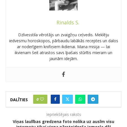
Rinalds S.
Dzīvesstila vērotājs un zvaigžņu ceļvedis. Meklēju
iedvesmu horoskopos, pārbaudu labākās receptes un dalos
ar noderīgiem knifiņiem ikdienai. Mana misija — lai
ikvienam šeit atrastos savs īpašais stūrītis mieram un
jaunām idejām.
0
DALĪTIES
Iepriekšējais raksts
Viņas laulības gredzena foto nolika uz ausīm visu
internetu tikai viena pārsteidzoša iemesla dēļ