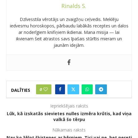
Rinalds S.
Dzīvesstila vērotājs un zvaigžņu ceļvedis. Meklēju
iedvesmu horoskopos, pārbaudu labākās receptes un dalos
ar noderīgiem knifiņiem ikdienai. Mana misija — lai
ikvienam šeit atrastos savs īpašais stūrītis mieram un
jaunām idejām.
0
DALĪTIES
Iepriekšējais raksts
Lūk, kā izskatās sievietes nulles izmēra krūtis, kad viņa
valkā šo tērpu
Nākamais raksts
Nav ko žēlot šķirtenes ar bērniem. Tici vai ne, bet nereti