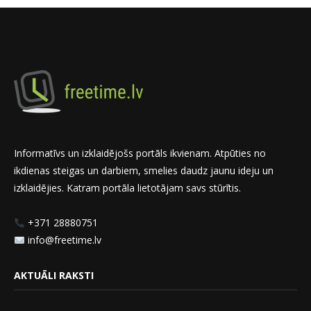
Informatīvs un izklaidējošs portāls ikvienam. Atpūties no
ikdienas steigas un darbiem, smelies daudz jaunu ideju un
izklaidējies. Katram portāla lietotājam savs stūrītis.
+371 28880751
info@freetime.lv
AKTUĀLI RAKSTI