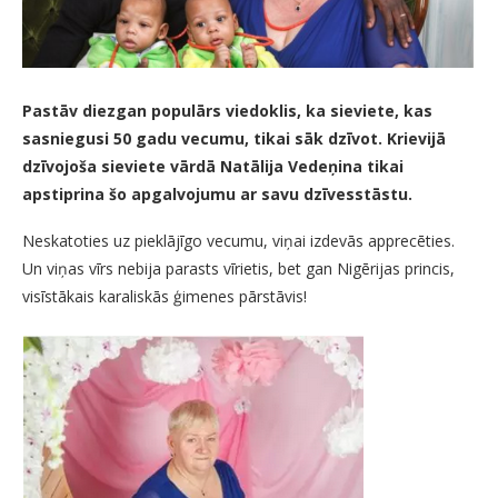
Pastāv diezgan populārs viedoklis, ka sieviete, kas
sasniegusi 50 gadu vecumu, tikai sāk dzīvot. Krievijā
dzīvojoša sieviete vārdā Natālija Vedeņina tikai
apstiprina šo apgalvojumu ar savu dzīvesstāstu.
Neskatoties uz pieklājīgo vecumu, viņai izdevās apprecēties.
Un viņas vīrs nebija parasts vīrietis, bet gan Nigērijas princis,
visīstākais karaliskās ģimenes pārstāvis!