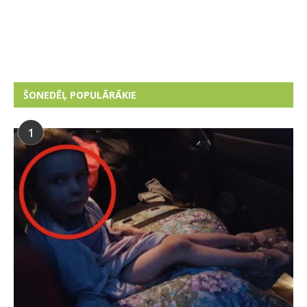
ŠONEDĒĻ POPULĀRĀKIE
1