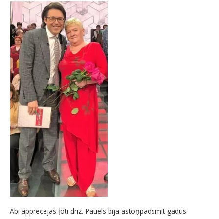
Abi apprecējās ļoti drīz. Pauels bija astoņpadsmit gadus