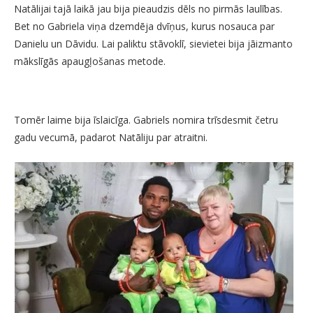
Natālijai tajā laikā jau bija pieaudzis dēls no pirmās laulības.
Bet no Gabriela viņa dzemdēja dvīņus, kurus nosauca par
Danielu un Dāvidu. Lai paliktu stāvoklī, sievietei bija jāizmanto
mākslīgās apaugļošanas metode.
Tomēr laime bija īslaicīga. Gabriels nomira trīsdesmit četru
gadu vecumā, padarot Natāliju par atraitni.