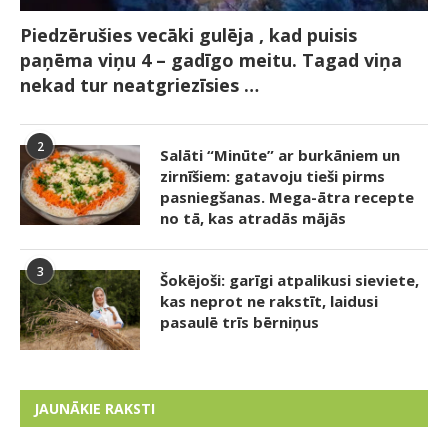
Piedzērušies vecāki gulēja , kad puisis
paņēma viņu 4 – gadīgo meitu. Tagad viņa
nekad tur neatgriezīsies …
2
Salāti “Minūte” ar burkāniem un
zirnīšiem: gatavoju tieši pirms
pasniegšanas. Mega-ātra recepte
no tā, kas atradās mājās
3
Šokējoši: garīgi atpalikusi sieviete,
kas neprot ne rakstīt, laidusi
pasaulē trīs bērniņus
JAUNĀKIE RAKSTI