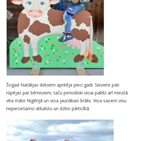
Šogad Natālijas dvīņiem apritēja pieci gadi. Sieviete pati
rūpējas par bērniņiem, taču periodiski viņai palīdz arī mirušā
vīra māte Nigērijā un viņa jaunākais brālis. Viņa saņem visu
nepieciešamo atbalstu un dzīvo pārticībā.