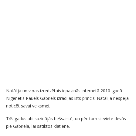
Natālija un viņas izredzētais iepazinās internetā 2010. gadā.
Nigērietis Pauels Gabriels izrādījās īsts princis. Natālija nespēja
noticēt savai veiksmei.
Trīs gadus abi sazinājās tiešsaistē, un pēc tam sieviete devās
pie Gabriela, lai satiktos klātienē.