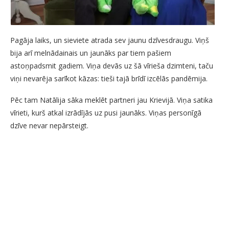
Pagāja laiks, un sieviete atrada sev jaunu dzīvesdraugu. Viņš
bija arī melnādainais un jaunāks par tiem pašiem
astoņpadsmit gadiem. Viņa devās uz šā vīrieša dzimteni, taču
viņi nevarēja sarīkot kāzas: tieši tajā brīdī izcēlās pandēmija.
Pēc tam Natālija sāka meklēt partneri jau Krievijā. Viņa satika
vīrieti, kurš atkal izrādījās uz pusi jaunāks. Viņas personīgā
dzīve nevar nepārsteigt.