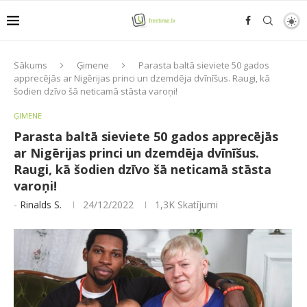
Sākums
Ģimene
Parasta baltā sieviete 50 gados
apprecējās ar Nigērijas princi un dzemdēja dvīnīšus. Raugi, kā
šodien dzīvo šā neticamā stāsta varoņi!
ĢIMENE
Parasta baltā sieviete 50 gados apprecējās
ar Nigērijas princi un dzemdēja dvīnīšus.
Raugi, kā šodien dzīvo šā neticamā stāsta
varoņi!
-
Rinalds S.
24/12/2022
1,3K
Skatījumi