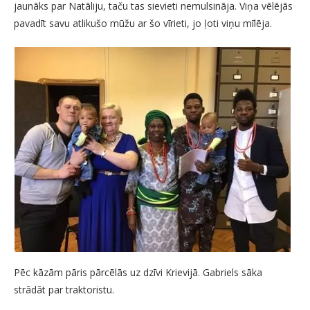
jaunāks par Natāliju, taču tas sievieti nemulsināja. Viņa vēlējās
pavadīt savu atlikušo mūžu ar šo vīrieti, jo ļoti viņu mīlēja.
Pēc kāzām pāris pārcēlās uz dzīvi Krievijā. Gabriels sāka
strādāt par traktoristu.