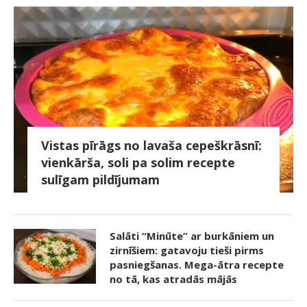
Vistas pīrāgs no lavaša cepeškrāsnī:
vienkārša, soli pa solim recepte
sulīgam pildījumam
Salāti “Minūte” ar burkāniem un
zirnīšiem: gatavoju tieši pirms
pasniegšanas. Mega-ātra recepte
no tā, kas atradās mājās