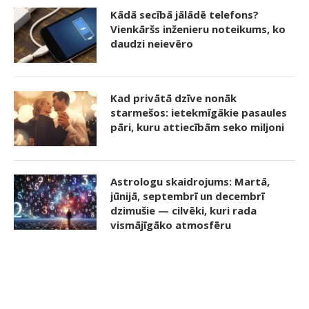
Kādā secībā jālādē telefons?
Vienkāršs inženieru noteikums, ko
daudzi neievēro
Kad privātā dzīve nonāk
starmešos: ietekmīgākie pasaules
pāri, kuru attiecībām seko miljoni
Astrologu skaidrojums: Martā,
jūnijā, septembrī un decembrī
dzimušie — cilvēki, kuri rada
vismājīgāko atmosfēru