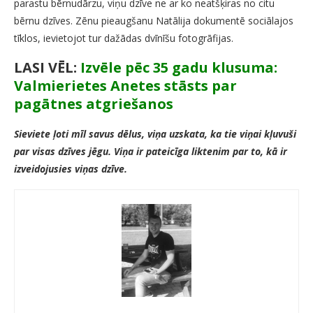
parastu bērnudārzu, viņu dzīve ne ar ko neatšķiras no citu
bērnu dzīves. Zēnu pieaugšanu Natālija dokumentē sociālajos
tīklos, ievietojot tur dažādas dvīnīšu fotogrāfijas.
LASI VĒL:
Izvēle pēc 35 gadu klusuma:
Valmierietes Anetes stāsts par
pagātnes atgriešanos
Sieviete ļoti mīl savus dēlus, viņa uzskata, ka tie viņai kļuvuši
par visas dzīves jēgu. Viņa ir pateicīga liktenim par to, kā ir
izveidojusies viņas dzīve.