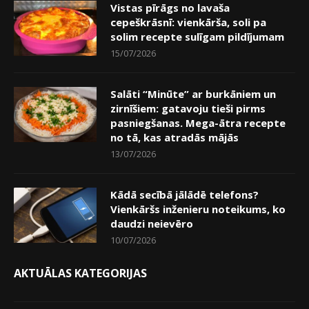
Vistas pīrāgs no lavaša
cepeškrāsnī: vienkārša, soli pa
solim recepte sulīgam pildījumam
15/07/2026
Salāti “Minūte” ar burkāniem un
zirnīšiem: gatavoju tieši pirms
pasniegšanas. Mega-ātra recepte
no tā, kas atradās mājās
13/07/2026
Kādā secībā jālādē telefons?
Vienkāršs inženieru noteikums, ko
daudzi neievēro
10/07/2026
AKTUĀLAS KATEGORIJAS