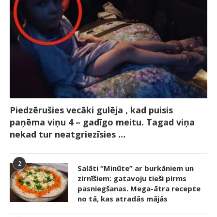
Piedzērušies vecāki gulēja , kad puisis
paņēma viņu 4 – gadīgo meitu. Tagad viņa
nekad tur neatgriezīsies …
2
Salāti “Minūte” ar burkāniem un
zirnīšiem: gatavoju tieši pirms
pasniegšanas. Mega-ātra recepte
no tā, kas atradās mājās