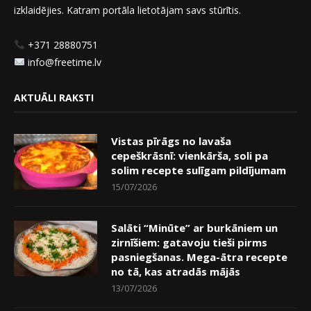
izklaidējies. Katram portāla lietotājam savs stūrītis.
+371 28880751
info@freetime.lv
AKTUĀLI RAKSTI
Vistas pīrāgs no lavaša
cepeškrāsnī: vienkārša, soli pa
solim recepte sulīgam pildījumam
15/07/2026
Salāti “Minūte” ar burkāniem un
zirnīšiem: gatavoju tieši pirms
pasniegšanas. Mega-ātra recepte
no tā, kas atradās mājās
13/07/2026