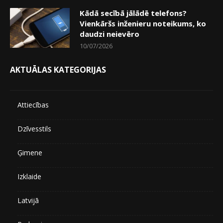
Kādā secībā jālādē telefons?
Vienkāršs inženieru noteikums, ko
daudzi neievēro
10/07/2026
AKTUĀLAS KATEGORIJAS
Attiecības
Dzīvesstils
Ģimene
Izklaide
Latvijā