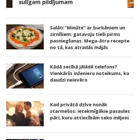
sulīgam pildījumam
Salāti “Minūte” ar burkāniem un
zirnīšiem: gatavoju tieši pirms
pasniegšanas. Mega-ātra recepte
no tā, kas atradās mājās
Kādā secībā jālādē telefons?
Vienkāršs inženieru noteikums, ko
daudzi neievēro
Kad privātā dzīve nonāk
starmešos: ietekmīgākie pasaules
pāri, kuru attiecībām seko miljoni