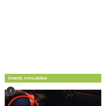
ŠONEDĒĻ POPULĀRĀKIE
1