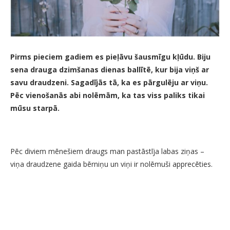
Pirms pieciem gadiem es pieļāvu šausmīgu kļūdu. Biju
sena drauga dzimšanas dienas ballītē, kur bija viņš ar
savu draudzeni. Sagadījās tā, ka es pārgulēju ar viņu.
Pēc vienošanās abi nolēmām, ka tas viss paliks tikai
mūsu starpā.
Pēc diviem mēnešiem draugs man pastāstīja labas ziņas –
viņa draudzene gaida bērniņu un viņi ir nolēmuši apprecēties.