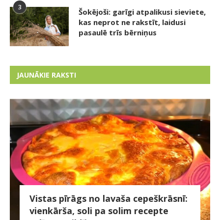
3
Šokējoši: garīgi atpalikusi sieviete,
kas neprot ne rakstīt, laidusi
pasaulē trīs bērniņus
JAUNĀKIE RAKSTI
Vistas pīrāgs no lavaša cepeškrāsnī:
vienkārša, soli pa solim recepte