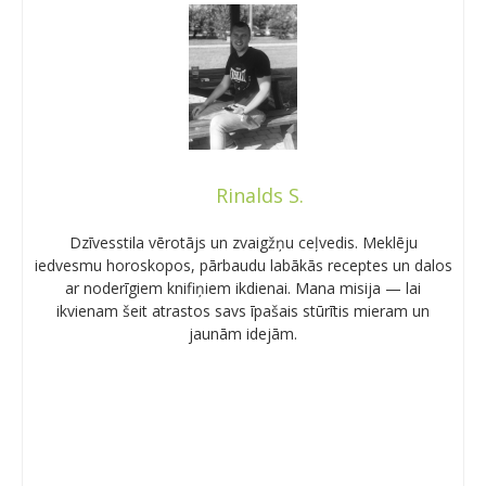
Rinalds S.
Dzīvesstila vērotājs un zvaigžņu ceļvedis. Meklēju
iedvesmu horoskopos, pārbaudu labākās receptes un dalos
ar noderīgiem knifiņiem ikdienai. Mana misija — lai
ikvienam šeit atrastos savs īpašais stūrītis mieram un
jaunām idejām.