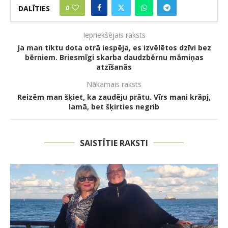
0
DALĪTIES
Iepriekšējais raksts
Ja man tiktu dota otrā iespēja, es izvēlētos dzīvi bez
bērniem. Briesmīgi skarba daudzbērnu māmiņas
atzīšanās
Nākamais raksts
Reizēm man šķiet, ka zaudēju prātu. Vīrs mani krāpj,
lamā, bet šķirties negrib
SAISTĪTIE RAKSTI