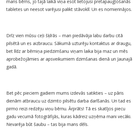
mans bērns, jo tajā laikā viņa esot lietojusi pretapaugļošanās
tabletes un neesot varējusi palikt stāvoklī. Un es nomierinājos.
Drīz vien mūsu ceļi šķīrās – man piedāvāja labu darbu citā
pilsētā un es aizbraucu. Sākumā uzturēju kontaktus ar draugu,
bet līdz ar bērniņa piedzimšanu viņam laika bija maz un mēs
aprobežojāmies ar apsveikumiem dzimšanas dienā un Jaunajā
gadā.
Bet pēc pieciem gadiem mums izdevās satikties – uz pāris
dienām atbraucu uz dzimto pilsētu darba darīšanās. Un tad es
pirmo reizi redzēju viņu bērnu. Ārprāts! Tā es skatījos piecu
gadu vecumā fotogrāfijās, kuras kādreiz uzņēma mani vecāki.
Nevarēja būt šaubu – tas bija mans dēls.