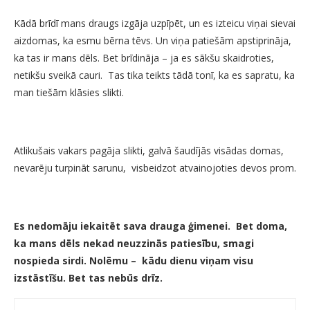
Kādā brīdī mans draugs izgāja uzpīpēt, un es izteicu viņai sievai
aizdomas, ka esmu bērna tēvs. Un viņa patiešām apstiprināja,
ka tas ir mans dēls. Bet brīdināja – ja es sākšu skaidroties,
netikšu sveikā cauri. Tas tika teikts tādā tonī, ka es sapratu, ka
man tiešām klāsies slikti.
Atlikušais vakars pagāja slikti, galvā šaudījās visādas domas,
nevarēju turpināt sarunu, visbeidzot atvainojoties devos prom.
Es nedomāju iekaitēt sava drauga ģimenei. Bet doma,
ka mans dēls nekad neuzzinās patiesību, smagi
nospieda sirdi. Nolēmu – kādu dienu viņam visu
izstāstīšu. Bet tas nebūs drīz.