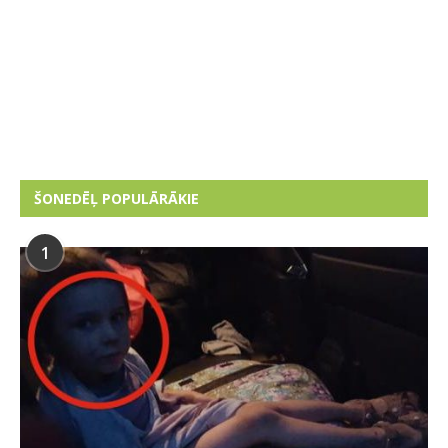
ŠONEDĒĻ POPULĀRĀKIE
1