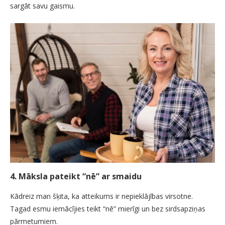
sargāt savu gaismu.
4. Māksla pateikt “nē” ar smaidu
Kādreiz man šķita, ka atteikums ir nepieklājības virsotne.
Tagad esmu iemācījies teikt “nē” mierīgi un bez sirdsapziņas
pārmetumiem.