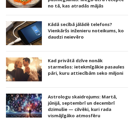
no tā, kas atradās mājās
Kādā secībā jālādē telefons?
Vienkāršs inženieru noteikums, ko
daudzi neievēro
Kad privātā dzīve nonāk
starmešos: ietekmīgākie pasaules
pāri, kuru attiecībām seko miljoni
Astrologu skaidrojums: Martā,
jūnijā, septembrī un decembrī
dzimušie — cilvēki, kuri rada
vismājīgāko atmosfēru