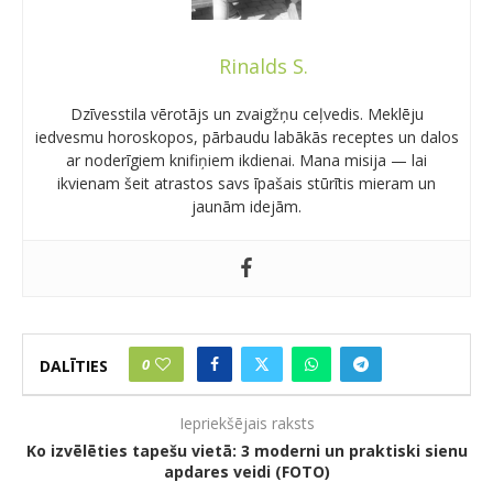
Rinalds S.
Dzīvesstila vērotājs un zvaigžņu ceļvedis. Meklēju
iedvesmu horoskopos, pārbaudu labākās receptes un dalos
ar noderīgiem knifiņiem ikdienai. Mana misija — lai
ikvienam šeit atrastos savs īpašais stūrītis mieram un
jaunām idejām.
0
DALĪTIES
Iepriekšējais raksts
Ko izvēlēties tapešu vietā: 3 moderni un praktiski sienu
apdares veidi (FOTO)