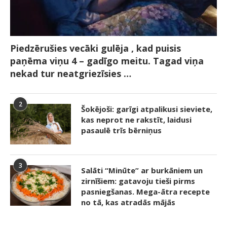
Piedzērušies vecāki gulēja , kad puisis
paņēma viņu 4 – gadīgo meitu. Tagad viņa
nekad tur neatgriezīsies …
2
Šokējoši: garīgi atpalikusi sieviete,
kas neprot ne rakstīt, laidusi
pasaulē trīs bērniņus
3
Salāti “Minūte” ar burkāniem un
zirnīšiem: gatavoju tieši pirms
pasniegšanas. Mega-ātra recepte
no tā, kas atradās mājās