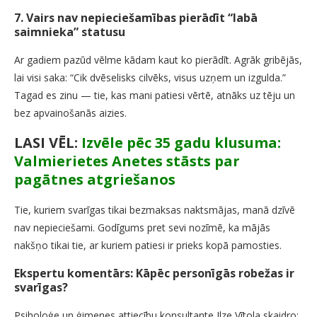
7. Vairs nav nepieciešamības pierādīt “labā
saimnieka” statusu
Ar gadiem pazūd vēlme kādam kaut ko pierādīt. Agrāk gribējās,
lai visi saka: “Cik dvēselisks cilvēks, visus uzņem un izgulda.”
Tagad es zinu — tie, kas mani patiesi vērtē, atnāks uz tēju un
bez apvainošanās aizies.
LASI VĒL:
Izvēle pēc 35 gadu klusuma:
Valmierietes Anetes stāsts par
pagātnes atgriešanos
Tie, kuriem svarīgas tikai bezmaksas naktsmājas, manā dzīvē
nav nepieciešami. Godīgums pret sevi nozīmē, ka mājās
nakšņo tikai tie, ar kuriem patiesi ir prieks kopā pamosties.
Ekspertu komentārs: Kāpēc personīgās robežas ir
svarīgas?
Psiholoģe un ģimenes attiecību konsultante Ilze Vītola skaidro: