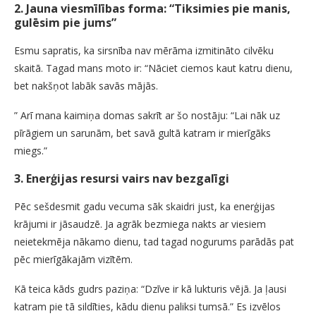
2. Jauna viesmīlības forma: “Tiksimies pie manis,
gulēsim pie jums”
Esmu sapratis, ka sirsnība nav mērāma izmitināto cilvēku
skaitā. Tagad mans moto ir: “Nāciet ciemos kaut katru dienu,
bet nakšņot labāk savās mājās.
” Arī mana kaimiņa domas sakrīt ar šo nostāju: “Lai nāk uz
pīrāgiem un sarunām, bet savā gultā katram ir mierīgāks
miegs.”
3. Enerģijas resursi vairs nav bezgalīgi
Pēc sešdesmit gadu vecuma sāk skaidri just, ka enerģijas
krājumi ir jāsaudzē. Ja agrāk bezmiega nakts ar viesiem
neietekmēja nākamo dienu, tad tagad nogurums parādās pat
pēc mierīgākajām vizītēm.
Kā teica kāds gudrs paziņa: “Dzīve ir kā lukturis vējā. Ja ļausi
katram pie tā sildīties, kādu dienu paliksi tumsā.” Es izvēlos