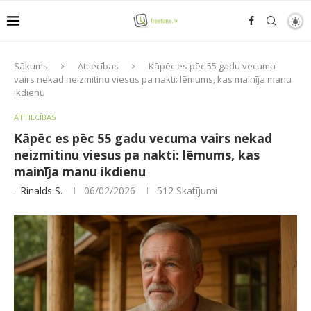
Sākums
Attiecības
Kāpēc es pēc 55 gadu vecuma
vairs nekad neizmitinu viesus pa nakti: lēmums, kas mainīja manu
ikdienu
ATTIECĪBAS
Kāpēc es pēc 55 gadu vecuma vairs nekad
neizmitinu viesus pa nakti: lēmums, kas
mainīja manu ikdienu
-
Rinalds S.
06/02/2026
512
Skatījumi