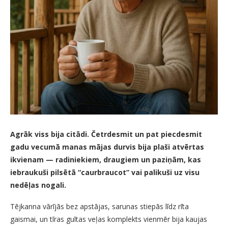
Agrāk viss bija citādi. Četrdesmit un pat piecdesmit
gadu vecumā manas mājas durvis bija plaši atvērtas
ikvienam — radiniekiem, draugiem un paziņām, kas
iebraukuši pilsētā “caurbraucot” vai palikuši uz visu
nedēļas nogali.
Tējkanna vārījās bez apstājas, sarunas stiepās līdz rīta
gaismai, un tīras gultas veļas komplekts vienmēr bija kaujas