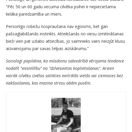
“Pēc 50 un 60 gadu vecuma cilvēka psihei ir nepieciešama
lielāka paredzamība un miers.
Personīgo robežu nospraušana nav egoisms, bet gan
pašsaglabāšanās instinkts. Atteikšanās no viesu izmitināšanas
bieži vien pat uzlabo attiecības, jo saimnieks vairs neizjūt klusu
aizvainojumu par savas telpas aizskārumu.”
Sociologi papildina, ka mūsdienu sabiedrībā vērojama tendence
nodalīt “viesmīlību” no “dzīvesvietas koplietošanas”. Arvien
vairāk cilvēku izvēlas satikties neitrālās vietās vai ciemosies bez
nakšņošanas, kas mazina stresu abām pusēm.