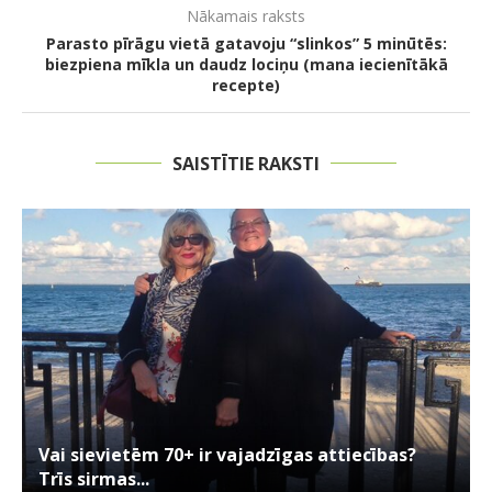
Nākamais raksts
Parasto pīrāgu vietā gatavoju “slinkos” 5 minūtēs:
biezpiena mīkla un daudz lociņu (mana iecienītākā
recepte)
SAISTĪTIE RAKSTI
Vai sievietēm 70+ ir vajadzīgas attiecības?
Trīs sirmas...