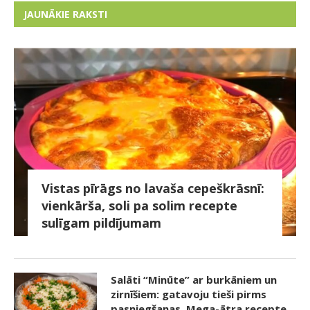
JAUNĀKIE RAKSTI
Vistas pīrāgs no lavaša cepeškrāsnī:
vienkārša, soli pa solim recepte
sulīgam pildījumam
Salāti “Minūte” ar burkāniem un
zirnīšiem: gatavoju tieši pirms
pasniegšanas. Mega-ātra recepte