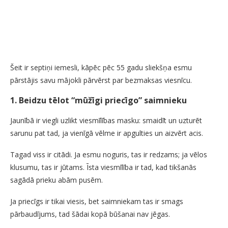
Šeit ir septiņi iemesli, kāpēc pēc 55 gadu sliekšņa esmu
pārstājis savu mājokli pārvērst par bezmaksas viesnīcu.
1. Beidzu tēlot “mūžīgi priecīgo” saimnieku
Jaunībā ir viegli uzlikt viesmīlības masku: smaidīt un uzturēt
sarunu pat tad, ja vienīgā vēlme ir apgulties un aizvērt acis.
Tagad viss ir citādi. Ja esmu noguris, tas ir redzams; ja vēlos
klusumu, tas ir jūtams. Īsta viesmīlība ir tad, kad tikšanās
sagādā prieku abām pusēm.
Ja priecīgs ir tikai viesis, bet saimniekam tas ir smags
pārbaudījums, tad šādai kopā būšanai nav jēgas.