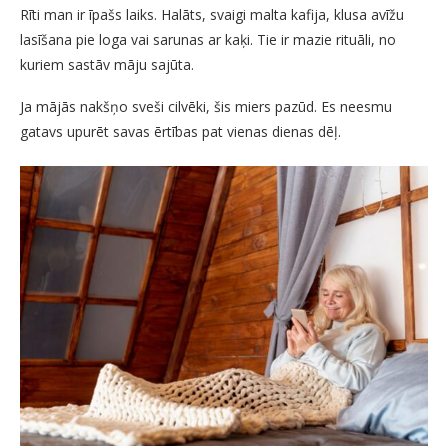
Rīti man ir īpašs laiks. Halāts, svaigi malta kafija, klusa avīžu
lasīšana pie loga vai sarunas ar kaķi. Tie ir mazie rituāli, no
kuriem sastāv māju sajūta.
Ja mājās nakšņo sveši cilvēki, šis miers pazūd. Es neesmu
gatavs upurēt savas ērtības pat vienas dienas dēļ.