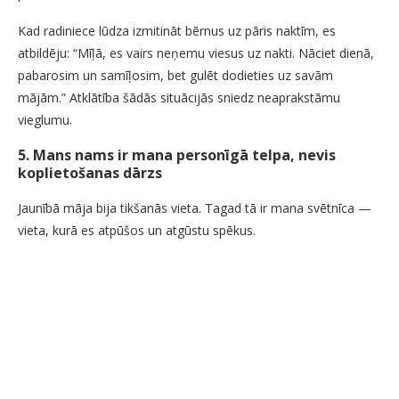
Kad radiniece lūdza izmitināt bērnus uz pāris naktīm, es
atbildēju: “Mīļā, es vairs neņemu viesus uz nakti. Nāciet dienā,
pabarosim un samīļosim, bet gulēt dodieties uz savām
mājām.” Atklātība šādās situācijās sniedz neaprakstāmu
vieglumu.
5. Mans nams ir mana personīgā telpa, nevis
koplietošanas dārzs
Jaunībā māja bija tikšanās vieta. Tagad tā ir mana svētnīca —
vieta, kurā es atpūšos un atgūstu spēkus.