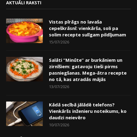
AKTUĀLI RAKSTI
Vistas pīrāgs no lavaša
cepeškrāsnī: vienkārša, soli pa
solim recepte sulīgam pildījumam
15/07/2026
Salāti “Minūte” ar burkāniem un
zirnīšiem: gatavoju tieši pirms
pasniegšanas. Mega-ātra recepte
no tā, kas atradās mājās
13/07/2026
Kādā secībā jālādē telefons?
Vienkāršs inženieru noteikums, ko
daudzi neievēro
10/07/2026