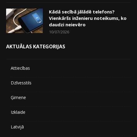
Kādā secībā jālādē telefons?
Vienkāršs inženieru noteikums, ko
daudzi neievēro
10/07/2026
AKTUĀLAS KATEGORIJAS
Attiecības
Dzīvesstils
Ģimene
Izklaide
Latvijā