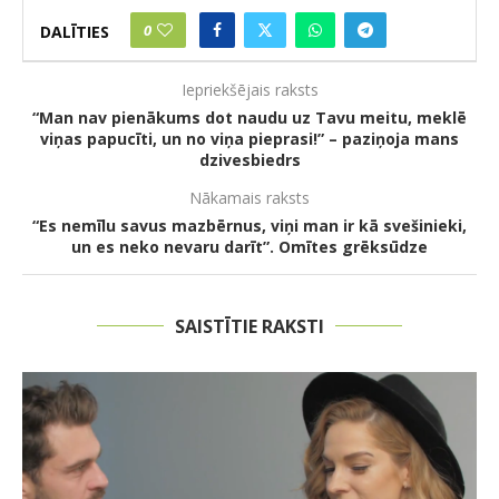
0
DALĪTIES
Iepriekšējais raksts
“Man nav pienākums dot naudu uz Tavu meitu, meklē
viņas papucīti, un no viņa pieprasi!” – paziņoja mans
dzivesbiedrs
Nākamais raksts
“Es nemīlu savus mazbērnus, viņi man ir kā svešinieki,
un es neko nevaru darīt”. Omītes grēksūdze
SAISTĪTIE RAKSTI