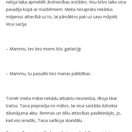
nebija laika apmeklēt ārstniecības iestādes. Visu brīvo laiku viņa
pavadīja kopā ar mazbērniem. Meita nesaprata nekādus
mājienus attiecībā uz to, lai pārvāktos pati uz savu mājokli.
Viņa sacīja:
– Mammu, tev bez mums būs garlaicīgi.
– Mammu, tu pazudīsi bez manas palīdzības.
Tomēr meita mātei nekādu atbalstu nesniedza, rīkoja tikai
tračus. Taņa pieprasīja no mātes, lai viņa sastāda dzīvokļa
dāvinājuma aktu. Rimmas un dēlu attiecības pasliktinājās, jo,
kad viņi ieradās, Taņa sarīkoja skandālu.