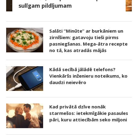
sulīgam pildījumam
Salāti “Minūte” ar burkāniem un
zirnīšiem: gatavoju tieši pirms
pasniegšanas. Mega-ātra recepte
no tā, kas atradās mājās
Kādā secībā jālādē telefons?
Vienkāršs inženieru noteikums, ko
daudzi neievēro
Kad privātā dzīve nonāk
starmešos: ietekmīgākie pasaules
pāri, kuru attiecībām seko miljoni