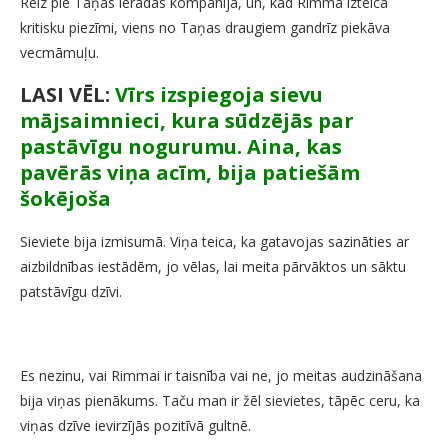
Reiz pie Taņas ieradās kompānija, un, kad Rimma izteica
kritisku piezīmi, viens no Taņas draugiem gandrīz piekāva
vecmāmuļu.
LASI VĒL:
Vīrs izspiegoja sievu
mājsaimnieci, kura sūdzējās par
pastāvīgu nogurumu. Aina, kas
pavērās viņa acīm, bija patiešām
šokējoša
Sieviete bija izmisumā. Viņa teica, ka gatavojas sazināties ar
aizbildnības iestādēm, jo vēlas, lai meita pārvāktos un sāktu
patstāvīgu dzīvi.
Es nezinu, vai Rimmai ir taisnība vai ne, jo meitas audzināšana
bija viņas pienākums. Taču man ir žēl sievietes, tāpēc ceru, ka
viņas dzīve ievirzījās pozitīvā gultnē.