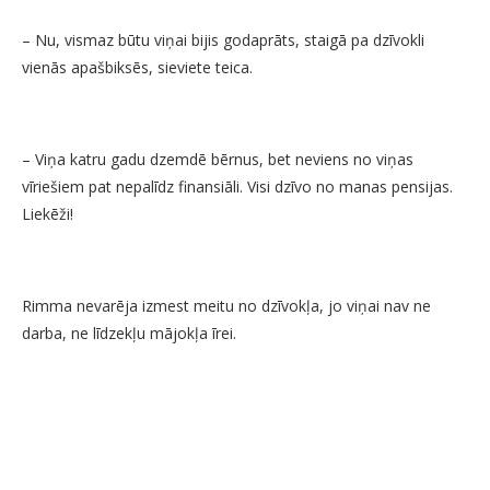
– Nu, vismaz būtu viņai bijis godaprāts, staigā pa dzīvokli
vienās apašbiksēs, sieviete teica.
– Viņa katru gadu dzemdē bērnus, bet neviens no viņas
vīriešiem pat nepalīdz finansiāli. Visi dzīvo no manas pensijas.
Liekēži!
Rimma nevarēja izmest meitu no dzīvokļa, jo viņai nav ne
darba, ne līdzekļu mājokļa īrei.