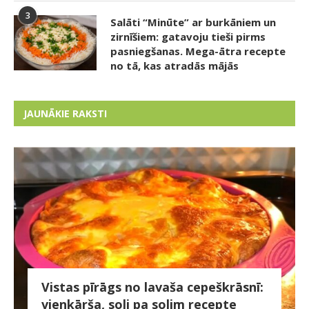
3
Salāti “Minūte” ar burkāniem un
zirnīšiem: gatavoju tieši pirms
pasniegšanas. Mega-ātra recepte
no tā, kas atradās mājās
JAUNĀKIE RAKSTI
Vistas pīrāgs no lavaša cepeškrāsnī:
vienkārša, soli pa solim recepte