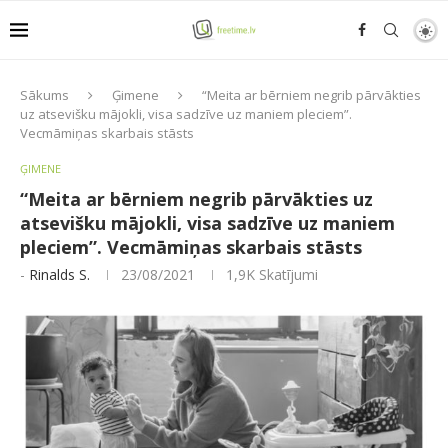
Sākums
Ģimene
“Meita ar bērniem negrib pārvākties
uz atsevišku mājokli, visa sadzīve uz maniem pleciem”.
Vecmāmiņas skarbais stāsts
ĢIMENE
“Meita ar bērniem negrib pārvākties uz
atsevišku mājokli, visa sadzīve uz maniem
pleciem”. Vecmāmiņas skarbais stāsts
-
Rinalds S.
23/08/2021
1,9K
Skatījumi