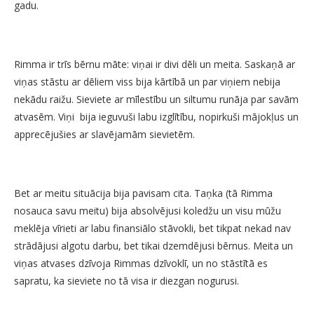
gadu.
Rimma ir trīs bērnu māte: viņai ir divi dēli un meita. Saskaņā ar
viņas stāstu ar dēliem viss bija kārtībā un par viņiem nebija
nekādu raižu. Sieviete ar mīlestību un siltumu runāja par savām
atvasēm. Viņi bija ieguvuši labu izglītību, nopirkuši mājokļus un
apprecējušies ar slavējamām sievietēm.
Bet ar meitu situācija bija pavisam cita. Taņka (tā Rimma
nosauca savu meitu) bija absolvējusi koledžu un visu mūžu
meklēja vīrieti ar labu finansiālo stāvokli, bet tikpat nekad nav
strādājusi algotu darbu, bet tikai dzemdējusi bērnus. Meita un
viņas atvases dzīvoja Rimmas dzīvoklī, un no stāstītā es
sapratu, ka sieviete no tā visa ir diezgan nogurusi.