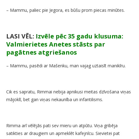
– Mammu, paliec pie Jegora, es būšu prom piecas minūtes.
LASI VĒL:
Izvēle pēc 35 gadu klusuma:
Valmierietes Anetes stāsts par
pagātnes atgriešanos
– Mammu, pasēdi ar Mašenku, man vajag uztaisīt manikīru.
Cik es sapratu, Rimmai nebija apnikusi meitas dzīvošana viņas
mājoklī, bet gan viņas nekaunība un infantilisms.
Rimma arī vēlējās pati sev mieru un atpūtu. Viņa gribēja
satikties ar draugiem un apmeklēt kafejnīcu. Sievietei pat