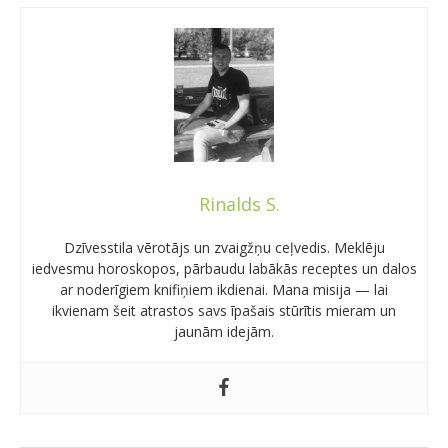
Rinalds S.
Dzīvesstila vērotājs un zvaigžņu ceļvedis. Meklēju
iedvesmu horoskopos, pārbaudu labākās receptes un dalos
ar noderīgiem knifiņiem ikdienai. Mana misija — lai
ikvienam šeit atrastos savs īpašais stūrītis mieram un
jaunām idejām.