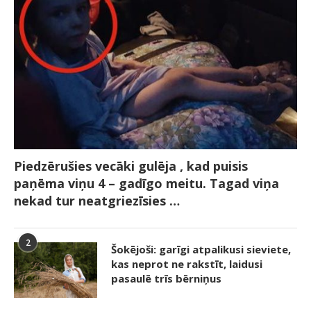
Piedzērušies vecāki gulēja , kad puisis
paņēma viņu 4 – gadīgo meitu. Tagad viņa
nekad tur neatgriezīsies …
2
Šokējoši: garīgi atpalikusi sieviete,
kas neprot ne rakstīt, laidusi
pasaulē trīs bērniņus