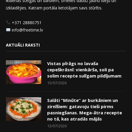
ikdienas steigas un darbiem, smelies daudz jaunu ideju un
izklaidējies. Katram portāla lietotājam savs stūrītis.
+371 28880751
info@freetime.lv
AKTUĀLI RAKSTI
Vistas pīrāgs no lavaša
cepeškrāsnī: vienkārša, soli pa
solim recepte sulīgam pildījumam
15/07/2026
Salāti “Minūte” ar burkāniem un
zirnīšiem: gatavoju tieši pirms
pasniegšanas. Mega-ātra recepte
no tā, kas atradās mājās
13/07/2026