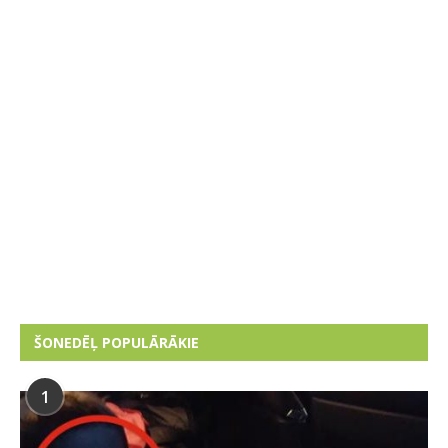
ŠONEDĒĻ POPULĀRĀKIE
1