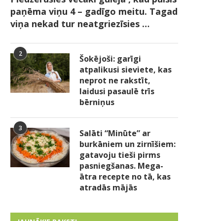
paņēma viņu 4 – gadīgo meitu. Tagad
viņa nekad tur neatgriezīsies …
2
Šokējoši: garīgi
atpalikusi sieviete, kas
neprot ne rakstīt,
laidusi pasaulē trīs
bērniņus
3
Salāti “Minūte” ar
burkāniem un zirnīšiem:
gatavoju tieši pirms
pasniegšanas. Mega-
ātra recepte no tā, kas
atradās mājās