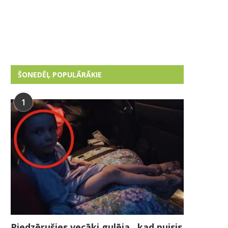
ŠONEDĒĻ POPULĀRĀKIE
1
Piedzērušies vecāki gulēja , kad puisis