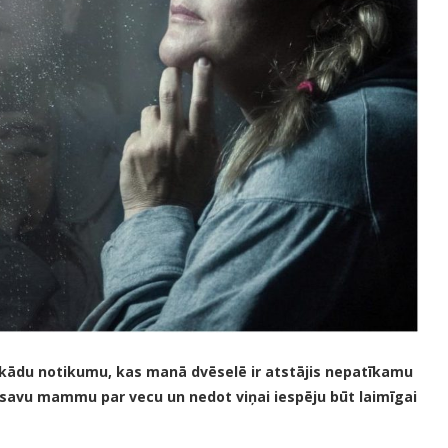
īt kādu notikumu, kas manā dvēselē ir atstājis nepatīkamu
kt savu mammu par vecu un nedot viņai iespēju būt laimīgai