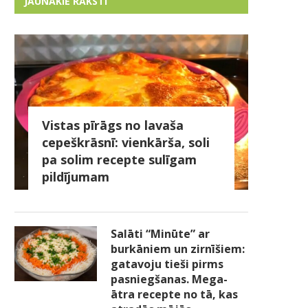
JAUNĀKIE RAKSTI
Vistas pīrāgs no lavaša
cepeškrāsnī: vienkārša, soli
pa solim recepte sulīgam
pildījumam
Salāti “Minūte” ar
burkāniem un zirnīšiem:
gatavoju tieši pirms
pasniegšanas. Mega-
ātra recepte no tā, kas