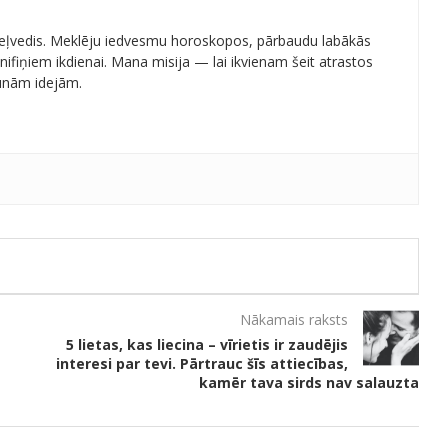
 ceļvedis. Meklēju iedvesmu horoskopos, pārbaudu labākās
ifiņiem ikdienai. Mana misija — lai ikvienam šeit atrastos
aunām idejām.
Nākamais raksts
5 lietas, kas liecina – vīrietis ir zaudējis
interesi par tevi. Pārtrauc šīs attiecības,
kamēr tava sirds nav salauzta