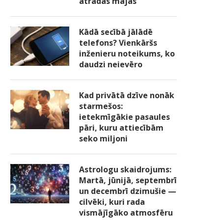
atradās mājās
Kādā secībā jālādē
telefons? Vienkāršs
inženieru noteikums, ko
daudzi neievēro
Kad privātā dzīve nonāk
starmešos:
ietekmīgākie pasaules
pāri, kuru attiecībām
seko miljoni
Astrologu skaidrojums:
Martā, jūnijā, septembrī
un decembrī dzimušie —
cilvēki, kuri rada
vismājīgāko atmosfēru