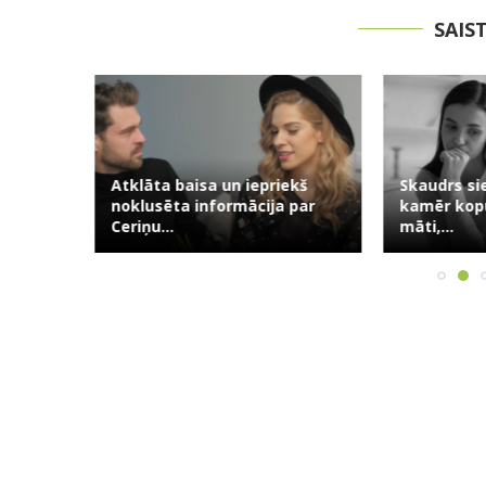
SAIS
Atklāta baisa un iepriekš
Skaudrs si
usuma:
noklusēta informācija par
kamēr kop
āsts...
Ceriņu...
māti,...