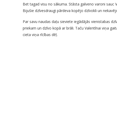
Bet tagad visu no sākuma. Stāsta galveno varoni sauc Val
Bijušie dzīvesdraugi pārdeva kopējo dzīvokli un nekavējo
Par savu naudas daļu sieviete iegādājās vienistabas dzī
priekam un dzīvo kopā ar brāli. Taču Valentīnai viņa gait
cieta viņa rīcības dēļ.