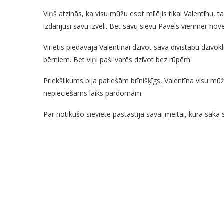
Viņš atzinās, ka visu mūžu esot mīlējis tikai Valentīnu, ta
izdarījusi savu izvēli. Bet savu sievu Pāvels vienmēr novē
Vīrietis piedāvāja Valentīnai dzīvot savā divistabu dzīvokl
bērniem. Bet viņi paši varēs dzīvot bez rūpēm.
Priekšlikums bija patiešām brīnišķīgs, Valentīna visu mū
nepieciešams laiks pārdomām.
Par notikušo sieviete pastāstīja savai meitai, kura sāka 