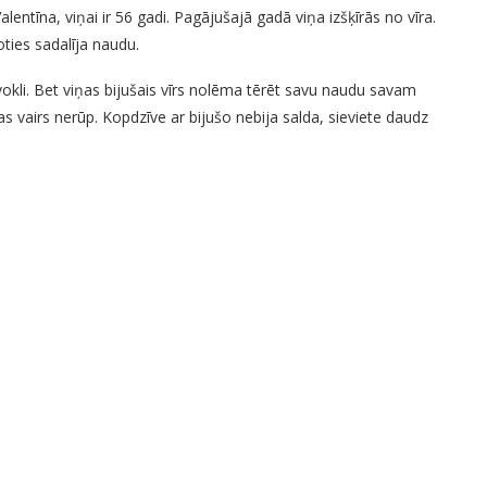
entīna, viņai ir 56 gadi. Pagājušajā gadā viņa izšķīrās no vīra.
ties sadalīja naudu.
vokli. Bet viņas bijušais vīrs nolēma tērēt savu naudu savam
as vairs nerūp. Kopdzīve ar bijušo nebija salda, sieviete daudz