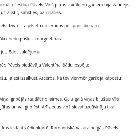
 pirmā mīlestība Pāvels. Viņš pirms vairākiem gadiem bija zaudējis
uzrakstīt, satikties, parunāties.
els dzīvo citā pilsētā un ieradās pēc pāris dienām.
ļāko ziedu pušķi – margrietiņas.
nājot, ēdot saldējumu.
pēc Pāvels piedāvāja Valentīnai šādu iespēju:
ošu, ja esi izsalkusi. Atceros, kā tev vienmēr garšoja kāpostu
viņai gribējās raudāt no laimes. Galu galā viņas bijušais vīrs
ūtas un vai grib ēst. Arī ziedus viņš sievai uzdāvināja tikai
ko, kas iekļauts ēdienkartē. Romantiskā vakara beigās Pāvels