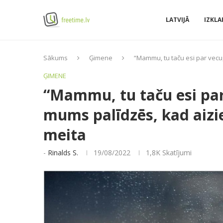
LATVIJĀ
IZKLA
Sākums
Ģimene
“Mammu, tu taču esi par vecu,
ĢIMENE
“Mammu, tu taču esi par 
mums palīdzēs, kad aizie
meita
-
Rinalds S.
19/08/2022
1,8K
Skatījumi