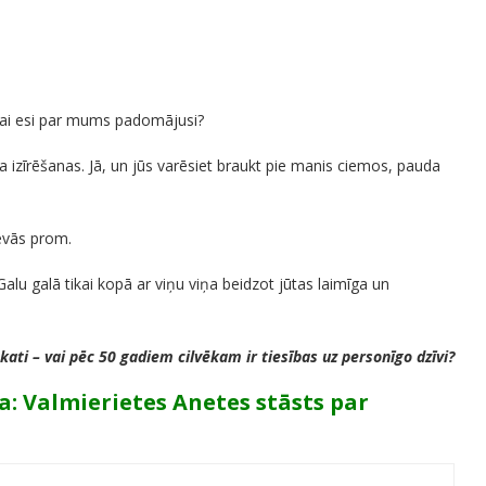
 Vai esi par mums padomājusi?
izīrēšanas. Jā, un jūs varēsiet braukt pie manis ciemos, pauda
devās prom.
Galu galā tikai kopā ar viņu viņa beidzot jūtas laimīga un
ati – vai pēc 50 gadiem cilvēkam ir tiesības uz personīgo dzīvi?
a: Valmierietes Anetes stāsts par