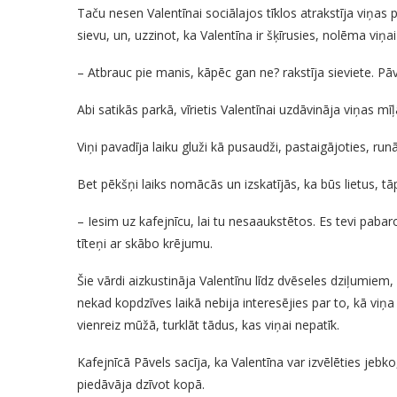
Taču nesen Valentīnai sociālajos tīklos atrakstīja viņas
sievu, un, uzzinot, ka Valentīna ir šķīrusies, nolēma viņai 
– Atbrauc pie manis, kāpēc gan ne? rakstīja sieviete. Pāv
Abi satikās parkā, vīrietis Valentīnai uzdāvināja viņas mī
Viņi pavadīja laiku gluži kā pusaudži, pastaigājoties, ru
Bet pēkšņi laiks nomācās un izskatījās, ka būs lietus, tā
– Iesim uz kafejnīcu, lai tu nesaaukstētos. Es tevi pabar
tīteņi ar skābo krējumu.
Šie vārdi aizkustināja Valentīnu līdz dvēseles dziļumiem, 
nekad kopdzīves laikā nebija interesējies par to, kā viņa j
vienreiz mūžā, turklāt tādus, kas viņai nepatīk.
Kafejnīcā Pāvels sacīja, ka Valentīna var izvēlēties jeb
piedāvāja dzīvot kopā.