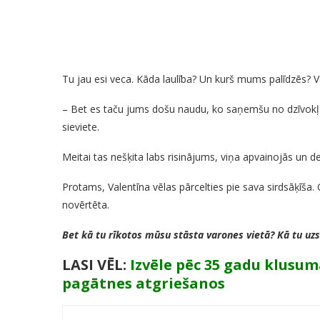
Tu jau esi veca. Kāda laulība? Un kurš mums palīdzēs?
– Bet es taču jums došu naudu, ko saņemšu no dzīvokļa 
sieviete.
Meitai tas nešķita labs risinājums, viņa apvainojās un 
Protams, Valentīna vēlas pārcelties pie sava sirdsāķīša. 
novērtēta.
Bet kā tu rīkotos mūsu stāsta varones vietā? Kā tu uzsk
LASI VĒL:
Izvēle pēc 35 gadu klusum
pagātnes atgriešanos