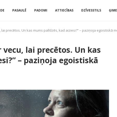
IDE
PASAULĒ
PADOMI
ATTIECĪBAS
DZĪVESSTILS
ĢIM
 lai precētos. Un kas mums palīdzēs, kad aiziesi?” – paziņoja egoistiskā m
vecu, lai precētos. Un kas
si?” – paziņoja egoistiskā