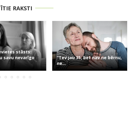
TĪTIE RAKSTI
evietes stāsts:
u savu nevarīgo
“Tev jau 35, bet nav ne bērnu,
ne...