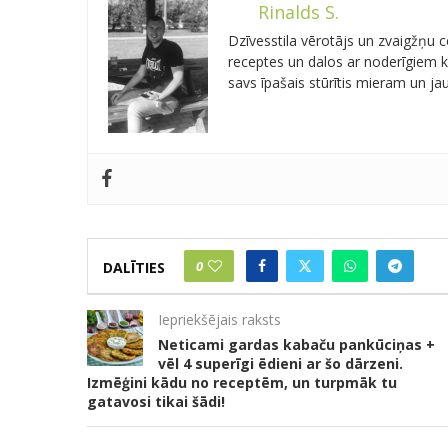
Rinalds S.
Dzīvesstila vērotājs un zvaigžņu
receptes un dalos ar noderīgiem kn
savs īpašais stūrītis mieram un j
0
DALĪTIES
Iepriekšējais raksts
Neticami gardas kabaču pankūciņas +
vēl 4 superīgi ēdieni ar šo dārzeni.
Izmēģini kādu no receptēm, un turpmāk tu
gatavosi tikai šādi!