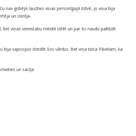
ču nav gribējis lauzties viņas personīgajā dzīvē, jo viņa bija
rtēja un cienīja.
ī, bet viņas vienistabu mitekli izīrēt un par šo naudu palīdzēt
žu bija sapņojusi dzirdēt šos vārdus. Bet viņa teica Pāvelam, ka
smieties un sacīja: