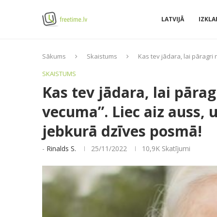
LATVIJĀ
IZKLA
Sākums
Skaistums
Kas tev jādara, lai pāragr
SKAISTUMS
Kas tev jādara, lai pāra
vecuma”. Liec aiz auss,
jebkurā dzīves posmā!
-
Rinalds S.
25/11/2022
10,9K
Skatījumi