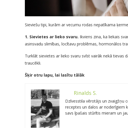
Sieviešu tipi, kurām ar vecumu rodas nepatīkama ķer
1. Sievietes ar lieko svaru.
Ikviens zina, ka liekais sv
asinsvadu slimības, locītavu problēmas, hormonālos tra
Turklāt sievietes ar lieko svaru svīst vairāk nekā tievas 
traucēkli.
Šķir otru lapu, lai lasītu tālāk
Rinalds S.
Dzīvesstila vērotājs un zvaigžņu
receptes un dalos ar noderīgiem kn
savs īpašais stūrītis mieram un j