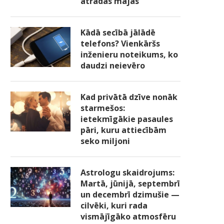
atradās mājās
Kādā secībā jālādē
telefons? Vienkāršs
inženieru noteikums, ko
daudzi neievēro
Kad privātā dzīve nonāk
starmešos:
ietekmīgākie pasaules
pāri, kuru attiecībām
seko miljoni
Astrologu skaidrojums:
Martā, jūnijā, septembrī
un decembrī dzimušie —
cilvēki, kuri rada
vismājīgāko atmosfēru