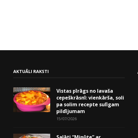
AKTUĀLI RAKSTI
Vistas pīrāgs no lavaša
cepeškrāsnī: vienkārša, soli
pa solim recepte sulīgam
pildījumam
15/07/2026
Salāti “Minūte” ar