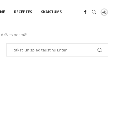
ENE
RECEPTES
SKAISTUMS
ā dzīves posmā!