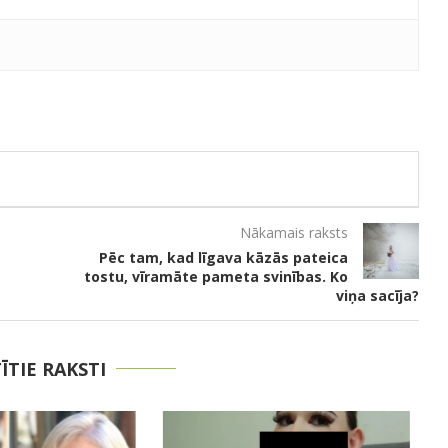
Nākamais raksts
Pēc tam, kad līgava kāzās pateica
tostu, vīramāte pameta svinības. Ko
viņa sacīja?
TĪTIE RAKSTI