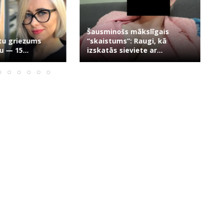
s mākslīgais
”: Raugi, kā
Meitenes no PSRS vai
eviete ar...
Meitenes šodien: kura ir...