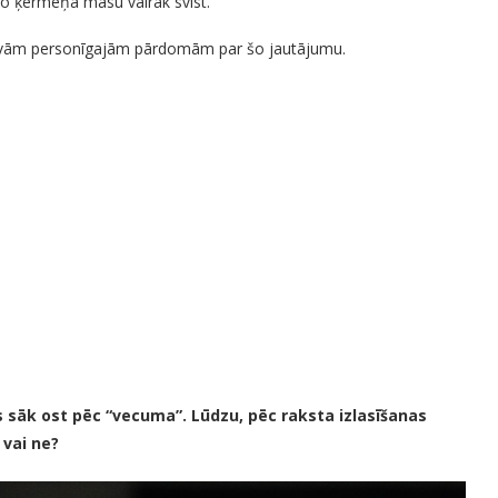
eko ķermeņa masu vairāk svīst.
r savām personīgajām pārdomām par šo jautājumu.
s sāk ost pēc “vecuma”. Lūdzu, pēc raksta izlasīšanas
 vai ne?