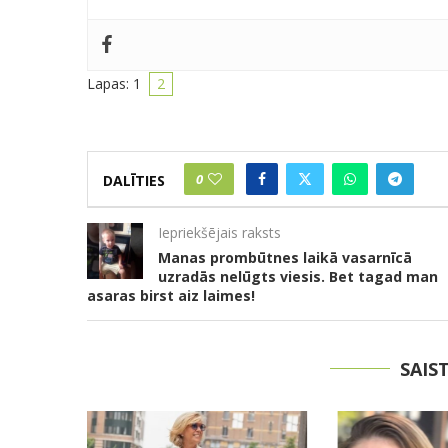
Lapas:
1
2
0
DALĪTIES
Iepriekšējais raksts
Manas prombūtnes laikā vasarnīcā
uzradās nelūgts viesis. Bet tagad man
asaras birst aiz laimes!
SAIS