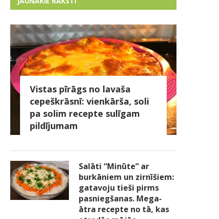
JAUNĀKIE RAKSTI
Vistas pīrāgs no lavaša
cepeškrāsnī: vienkārša, soli
pa solim recepte sulīgam
pildījumam
Salāti “Minūte” ar
burkāniem un zirnīšiem:
gatavoju tieši pirms
pasniegšanas. Mega-
ātra recepte no tā, kas