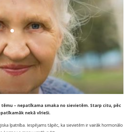
du tēmu – nepatīkama smaka no sievietēm. Starp citu, pēc
patīkamāk nekā vīrieši.
oloģiska īpatnība. Iespējams tāpēc, ka sievietēm ir vairāk hormonālo