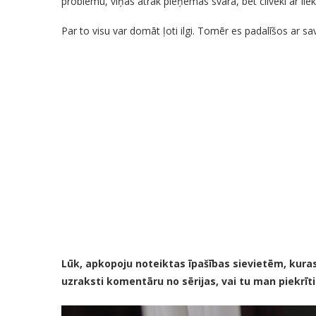
problēmu, viņas ātrāk pieņemas svarā, bet cilvēki ar li
Par to visu var domāt ļoti ilgi. Tomēr es padalīšos a
Lūk, apkopoju noteiktas īpašības sievietēm, kura
uzraksti komentāru no sērijas, vai tu man piekrīti