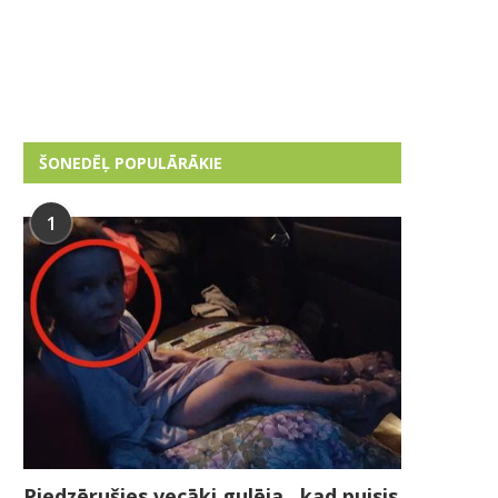
ŠONEDĒĻ POPULĀRĀKIE
1
Piedzērušies vecāki gulēja , kad puisis