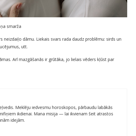
meņa smarža
ars neizdaiļo dāmu. Liekais svars rada daudz problēmu: sirds un
ucējumus, utt.
dāmas. Arī mazgāšanās ir grūtāka, jo lielais vēders kļūst par
 ceļvedis. Meklēju iedvesmu horoskopos, pārbaudu labākās
ifiņiem ikdienai. Mana misija — lai ikvienam šeit atrastos
aunām idejām.