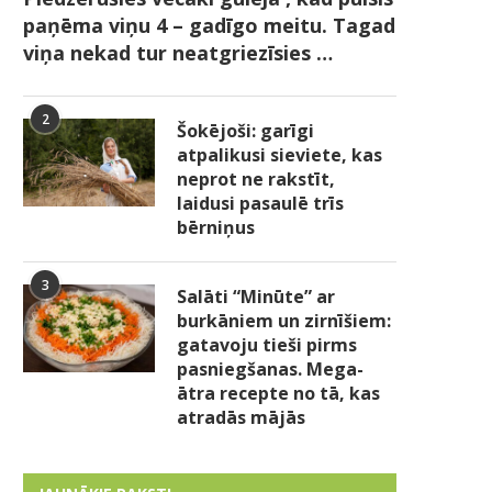
paņēma viņu 4 – gadīgo meitu. Tagad
viņa nekad tur neatgriezīsies …
2
Šokējoši: garīgi
atpalikusi sieviete, kas
neprot ne rakstīt,
laidusi pasaulē trīs
bērniņus
3
Salāti “Minūte” ar
burkāniem un zirnīšiem:
gatavoju tieši pirms
pasniegšanas. Mega-
ātra recepte no tā, kas
atradās mājās