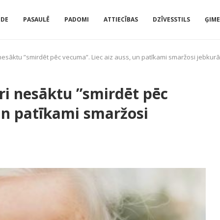
IDE
PASAULĒ
PADOMI
ATTIECĪBAS
DZĪVESSTILS
ĢIM
i nesāktu ”smirdēt pēc vecuma”. Liec aiz auss, un patīkami smaržosi jebkur
gri nesāktu ”smirdēt pēc
 un patīkami smaržosi