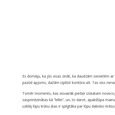
Es domāju, ka jūs visas zināt, ka daudzām sievietēm ar
pazūd apjoms, dažām izplūst kontūra utt. Tas viss nerad
Tomēr moments, kas visvairāk piešķir izskatam novecojuš
sasprindzinātas kā “lellei”, un, to darot, apakšlūpa main
uzklāj lūpu krāsu (kas ir spilgtāka par lūpu dabisko krāsu),