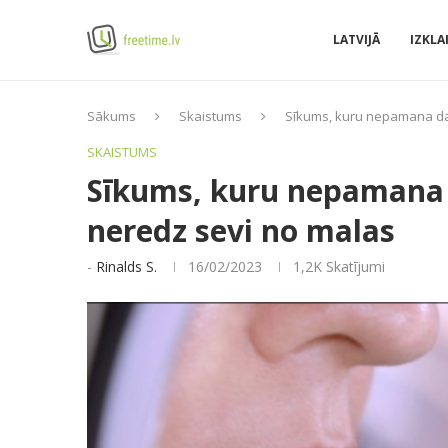
LATVIJĀ
IZKLA
Sākums
Skaistums
Sīkums, kuru nepamana dau
SKAISTUMS
Sīkums, kuru nepamana d
neredz sevi no malas
-
Rinalds S.
16/02/2023
1,2K
Skatījumi