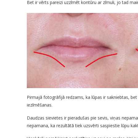
Bet ir vērts pareizi uzzīmēt kontūru ar zīmuli, jo tad mai
Pirmajā fotogrāfijā redzams, ka lūpas ir sakniebtas, be
iezīmēšanas.
Daudzas sievietes ir pieradušas pie sevis, viņas nepama
nepamana, ka rezultātā tiek uzsvērti saspiestie lūpu kakt