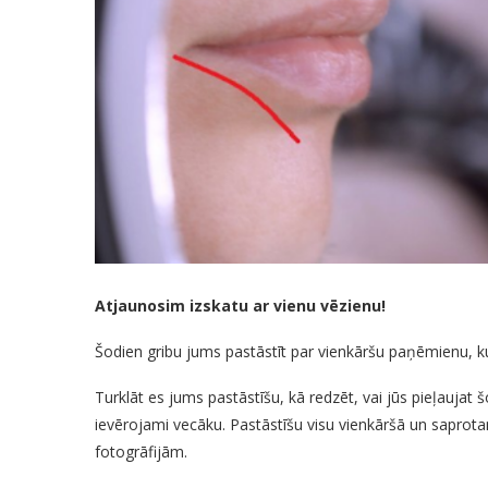
Atjaunosim izskatu ar vienu vēzienu!
Šodien gribu jums pastāstīt par vienkāršu paņēmienu, ku
Turklāt es jums pastāstīšu, kā redzēt, vai jūs pieļaujat
ievērojami vecāku. Pastāstīšu visu vienkāršā un saprot
fotogrāfijām.