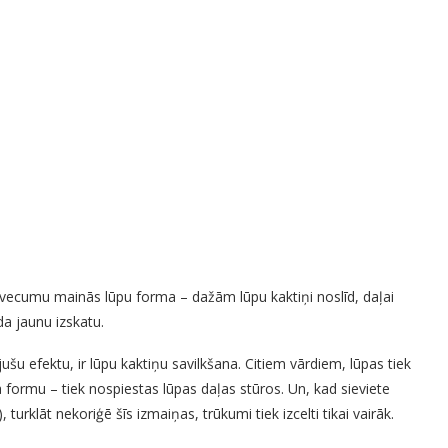
 vecumu mainās lūpu forma – dažām lūpu kaktiņi noslīd, daļai
a jaunu izskatu.
u efektu, ir lūpu kaktiņu savilkšana. Citiem vārdiem, lūpas tiek
a formu – tiek nospiestas lūpas daļas stūros. Un, kad sieviete
 turklāt nekoriģē šīs izmaiņas, trūkumi tiek izcelti tikai vairāk.