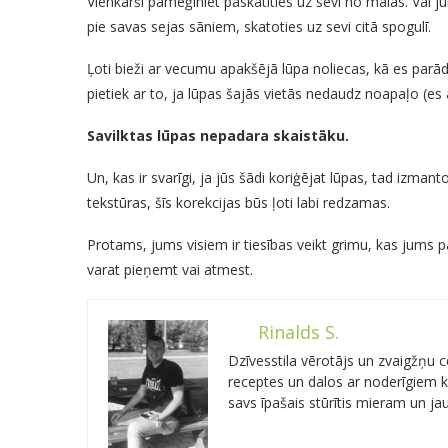
Vienkārši pamēģiniet paskatīties uz sevi no malas. Vai ju
pie savas sejas sāniem, skatoties uz sevi citā spogulī.
Ļoti bieži ar vecumu apakšējā lūpa noliecas, kā es parādīj
pietiek ar to, ja lūpas šajās vietās nedaudz noapaļo (es a
Savilktas lūpas nepadara skaistāku.
Un, kas ir svarīgi, ja jūs šādi koriģējat lūpas, tad izman
tekstūras, šīs korekcijas būs ļoti labi redzamas.
Protams, jums visiem ir tiesības veikt grimu, kas jums pat
varat pieņemt vai atmest.
Rinalds S.
Dzīvesstila vērotājs un zvaigžņu
receptes un dalos ar noderīgiem kn
savs īpašais stūrītis mieram un j