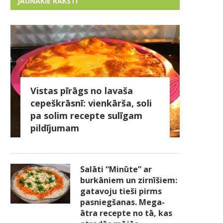
JAUNĀKIE RAKSTI
Vistas pīrāgs no lavaša
cepeškrāsnī: vienkārša, soli
pa solim recepte sulīgam
pildījumam
Salāti “Minūte” ar
burkāniem un zirnīšiem:
gatavoju tieši pirms
pasniegšanas. Mega-
ātra recepte no tā, kas