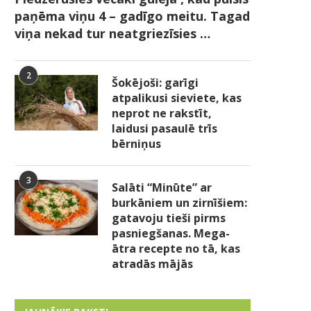
paņēma viņu 4 – gadīgo meitu. Tagad
viņa nekad tur neatgriezīsies …
2
Šokējoši: garīgi
atpalikusi sieviete, kas
neprot ne rakstīt,
laidusi pasaulē trīs
bērniņus
3
Salāti “Minūte” ar
burkāniem un zirnīšiem:
gatavoju tieši pirms
pasniegšanas. Mega-
ātra recepte no tā, kas
atradās mājās