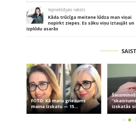
Iepriekšējais raksts
Kāda trūcīga meitene lūdza man viņai
nopirkt ziepes. Es sāku viņu iztaujāt un
izplūdu asarās
SAIS
0
Šausminoš
FOTO: Kā matu griezums
“skaistums
maina izskatu — 15...
izskatās si