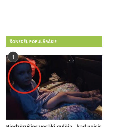
ŠONEDĒĻ POPULĀRĀKIE
1
Piedzērušies vecāki gulēja , kad puisis