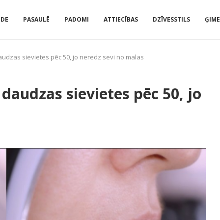
IDE
PASAULĒ
PADOMI
ATTIECĪBAS
DZĪVESSTILS
ĢIM
dzas sievietes pēc 50, jo neredz sevi no malas
audzas sievietes pēc 50, jo