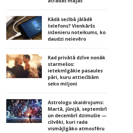
atradās mājās
Kādā secībā jālādē
telefons? Vienkāršs
inženieru noteikums, ko
daudzi neievēro
Kad privātā dzīve nonāk
starmešos:
ietekmīgākie pasaules
pāri, kuru attiecībām
seko miljoni
Astrologu skaidrojums:
Martā, jūnijā, septembrī
un decembrī dzimušie —
cilvēki, kuri rada
vismājīgāko atmosfēru