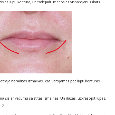
nīsies lūpu kontūra, un tādējādi uzlabosies vispārējais izskats.
t otrajā norādītas izmaiņas, kas vērojamas pēc lūpu kontūras
na šīs ar vecumu saistītās izmaiņas. Un dažas, uzkrāsojot lūpas,
iņi.