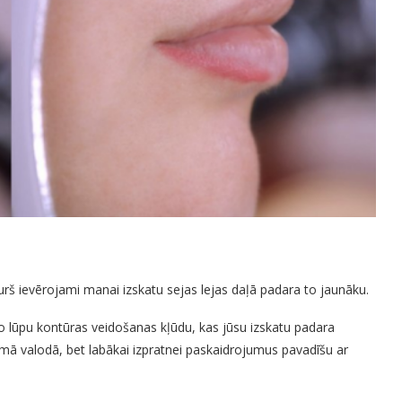
rš ievērojami manai izskatu sejas lejas daļā padara to jaunāku.
 šo lūpu kontūras veidošanas kļūdu, kas jūsu izskatu padara
amā valodā, bet labākai izpratnei paskaidrojumus pavadīšu ar