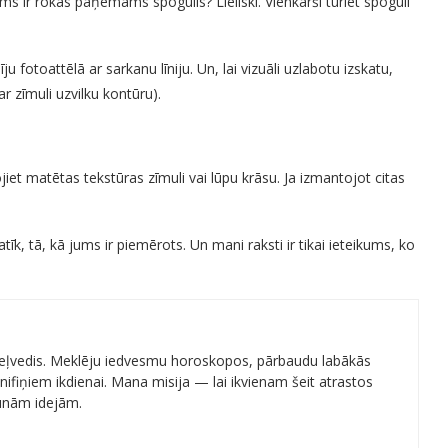
ms ir rokās paņemams spogulis? Lieliski. Vienkārši turiet spoguli
u fotoattēlā ar sarkanu līniju. Un, lai vizuāli uzlabotu izskatu,
r zīmuli uzvilku kontūru).
tojiet matētas tekstūras zīmuli vai lūpu krāsu. Ja izmantojot citas
īk, tā, kā jums ir piemērots. Un mani raksti ir tikai ieteikums, ko
 ceļvedis. Meklēju iedvesmu horoskopos, pārbaudu labākās
ifiņiem ikdienai. Mana misija — lai ikvienam šeit atrastos
aunām idejām.