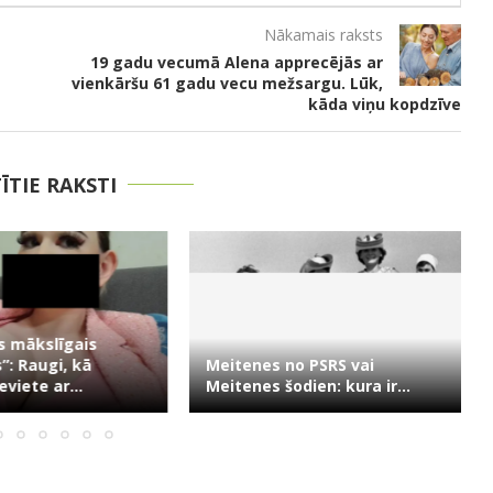
Nākamais raksts
19 gadu vecumā Alena apprecējās ar
vienkāršu 61 gadu vecu mežsargu. Lūk,
kāda viņu kopdzīve
TĪTIE RAKSTI
s mākslīgais
”: Raugi, kā
Meitenes no PSRS vai
eviete ar...
Meitenes šodien: kura ir...