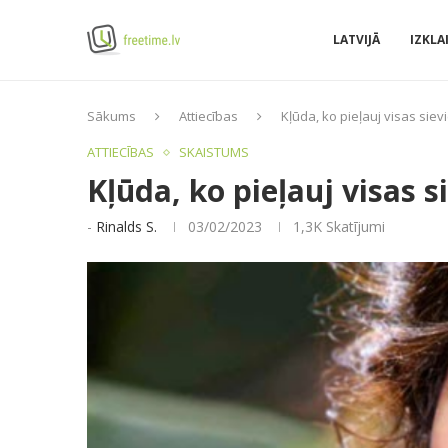
LATVIJĀ
IZKLA
Sākums
Attiecības
Kļūda, ko pieļauj visas si
ATTIECĪBAS
SKAISTUMS
Kļūda, ko pieļauj visas
-
Rinalds S.
03/02/2023
1,3K
Skatījumi