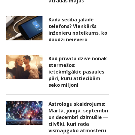
atradās mājās
Kādā secībā jālādē
telefons? Vienkāršs
inženieru noteikums, ko
daudzi neievēro
Kad privātā dzīve nonāk
starmešos:
ietekmīgākie pasaules
pāri, kuru attiecībām
seko miljoni
Astrologu skaidrojums:
Martā, jūnijā, septembrī
un decembrī dzimušie —
cilvēki, kuri rada
vismājīgāko atmosfēru