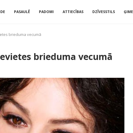
IDE
PASAULĒ
PADOMI
ATTIECĪBAS
DZĪVESSTILS
ĢIM
evietes brieduma vecumā
 sievietes brieduma vecumā