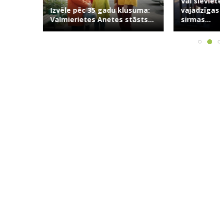
0
Vai sieviet
Izvēle pēc 35 gadu klusuma:
vajadzīgas
Valmierietes Anetes stāsts...
sirmas...