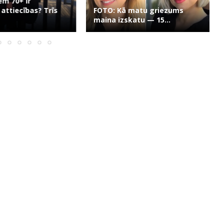
ēm 70+ ir
 attiecības? Trīs
FOTO: Kā matu griezums
maina izskatu — 15...