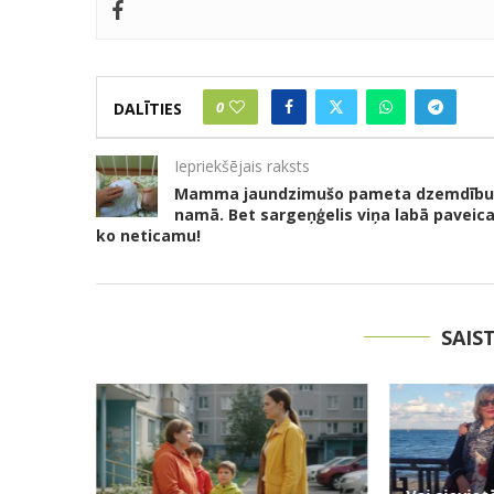
0
DALĪTIES
Iepriekšējais raksts
Mamma jaundzimušo pameta dzemdību
namā. Bet sargeņģelis viņa labā paveic
ko neticamu!
SAIS