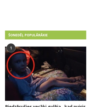
ŠONEDĒĻ POPULĀRĀKIE
1
Piedzērušies vecāki gulēja , kad puisis