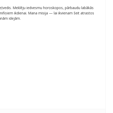
 ceļvedis. Meklēju iedvesmu horoskopos, pārbaudu labākās
ifiņiem ikdienai. Mana misija — lai ikvienam šeit atrastos
aunām idejām.