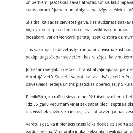
un bērniem, jāatsakās savas atpūtas. Un šis laiks jāp
kuras apmeklējuma man pilnīgi vienaldzīgs svešinieks pē
Skaidrs, ka šādas sievietes galvā, kas audzināta saskaņ
Viņa vai nu turpina dienu no dienas veikt varoņdarbus s
biezākam, vai arī vienkārši pārstāj izpatikt stiprā dzimu
Tas sakņojas tā dēvētās ķermeņa pozitīvisma kustības pār
pakāpi augstāk par sievietēm, kas raizējas, ka viņu ķerm
Jo tiešām vieglāk un lētāk ir braukt atvaļinājumā, piemēr
dzimtajā vietā. Sieviete saprot, ka tas ir īsāks ceļš mēr
dzīvesveids nedēļā un trīs plastiskās operācijas, no kurā
Piebildīsim, ka mūsu sieviete nesēž taisni uz dibena, be
līdz 35 gadu vecumam viņai sāk sāpēt pleci, septītais sk
tas viss tiek savērts kā iesms, izraisot arvien jaunas ve
Varētu šķist, ka ir pienācis īstais laiks doties uz sporta
vārdus nezina. Viņa prātā ir tikai seksuālā pievilcība un 