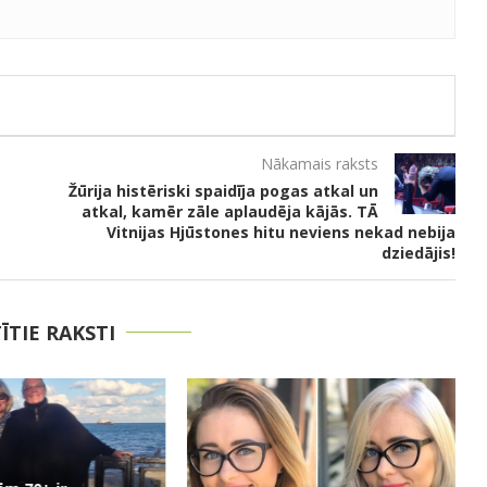
Nākamais raksts
Žūrija histēriski spaidīja pogas atkal un
a
atkal, kamēr zāle aplaudēja kājās. TĀ
Vitnijas Hjūstones hitu neviens nekad nebija
dziedājis!
TĪTIE RAKSTI