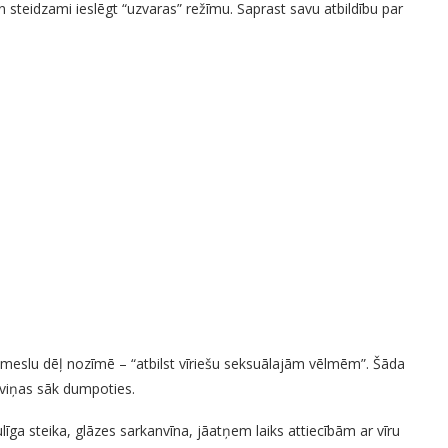
steidzami ieslēgt “uzvaras” režīmu. Saprast savu atbildību par
iemeslu dēļ nozīmē – “atbilst vīriešu seksuālajām vēlmēm”. Šāda
a viņas sāk dumpoties.
ga steika, glāzes sarkanvīna, jāatņem laiks attiecībām ar vīru