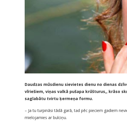
Daudzas mūsdienu sievietes dienu no dienas dzīvo
vīriešiem, viņas valkā pušapa krūšturus,, krāso s
saglabātu tvirtu ķermeņa formu.
– Ja tu turpināsi tādā garā, tad pēc pieciem gadiem nevie
mielojamies ar bulciņu.