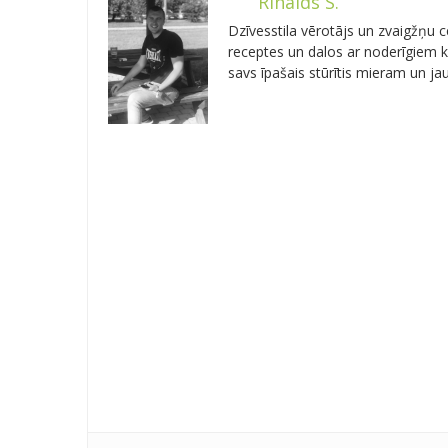
Rinalds S.
Dzīvesstila vērotājs un zvaigžņu
receptes un dalos ar noderīgiem kn
savs īpašais stūrītis mieram un j