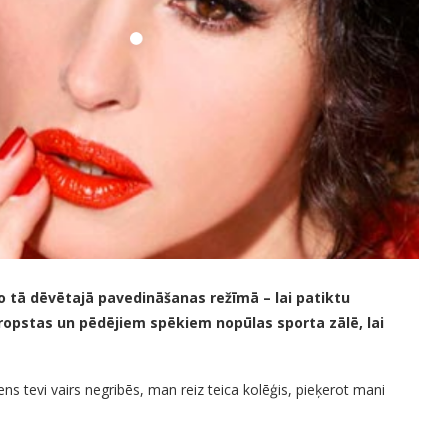
 tā dēvētajā pavedināšanas režīmā – lai patiktu
kropstas un pēdējiem spēkiem nopūlas sporta zālē, lai
ns tevi vairs negribēs, man reiz teica kolēģis, pieķerot mani