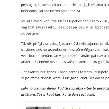
pieaugusi, lai vienkārši pasūtītu ellē kolēģi, kurš viņai
nobriedusi, lai parūpētos pati par sevi.
Mūsu sieviete kopumā sliecas rūpēties par visiem – vīru
saglabāt savu veselību, be rūpes par sevi viņai aprobež
skropstām.
Tikmēr pilnīgi viss sabojājas un kļūst nelietojams, ja l
sievietes cieš no osteohondrozes, pārmērīga svara, kas
veselības nedienām. Un viņas nezina, viņām pat nav aizdo
ārstētos? Ģimenē bez manis taču neviens netiks galā, kā
Bet skaistai būt gribas. Tāpēc dāmas tā vietā, lai rūpēt
sejas izsmalcinātus krēmus un gaida laimi. Bet dažas pat 
Labi, ja pienāks diena, kad tu sapratīsi – tev to nevaja
krūštura. Tas ir kaut kas, ko tu dari savā labā.