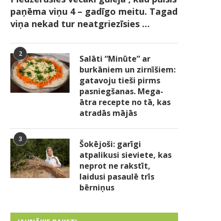
paņēma viņu 4 – gadīgo meitu. Tagad
viņa nekad tur neatgriezīsies …
2
Salāti “Minūte” ar
burkāniem un zirnīšiem:
gatavoju tieši pirms
pasniegšanas. Mega-
ātra recepte no tā, kas
atradās mājās
3
Šokējoši: garīgi
atpalikusi sieviete, kas
neprot ne rakstīt,
laidusi pasaulē trīs
bērniņus