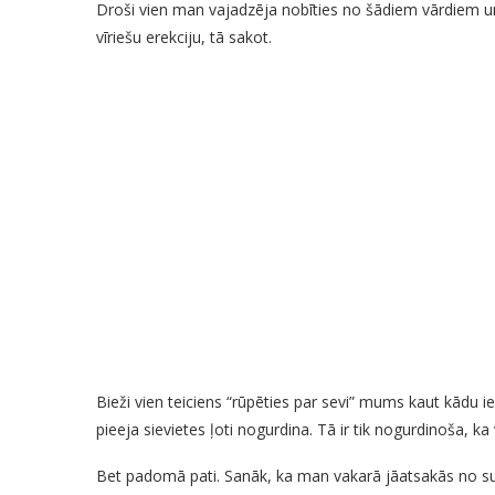
Droši vien man vajadzēja nobīties no šādiem vārdiem un 
vīriešu erekciju, tā sakot.
Bieži vien teiciens “rūpēties par sevi” mums kaut kādu 
pieeja sievietes ļoti nogurdina. Tā ir tik nogurdinoša, k
Bet padomā pati. Sanāk, ka man vakarā jāatsakās no sulī