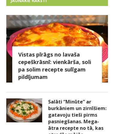
JAUNĀKIE RAKSTI
Vistas pīrāgs no lavaša
cepeškrāsnī: vienkārša, soli
pa solim recepte sulīgam
pildījumam
Salāti “Minūte” ar
burkāniem un zirnīšiem:
gatavoju tieši pirms
pasniegšanas. Mega-
ātra recepte no tā, kas