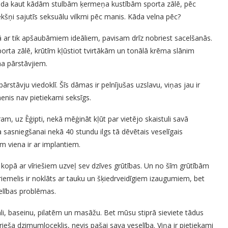
avada kaut kādām stulbām ķermeņa kustībām sporta zālē, pēc
kšņi sajutīs seksuālu vilkmi pēc manis. Kāda velna pēc?
ā ar tik apšaubāmiem ideāliem, pavisam drīz nobriest sacelšanās.
porta zālē, krūtīm kļūstiot tvirtākām un tonālā krēma slānim
ma pārstāvjiem.
stāvju viedoklī. Šīs dāmas ir pelnījušas uzslavu, viņas jau ir
enis nav pietiekami seksīgs.
am, uz Ēģipti, nekā mēģināt kļūt par vietējo skaistuli savā
ķa sasniegšanai nekā 40 stundu ilgs tā dēvētais veselīgais
m viena ir ar implantiem.
t kopā ar vīriešiem uzveļ sev dzīves grūtības. Un no šīm grūtībām
riemelis ir noklāts ar tauku un šķiedrveidīgiem izaugumiem, bet
selības problēmas.
 zāli, baseinu, pilatēm un masāžu. Bet mūsu stiprā sieviete tādus
vīrieša dzimumloceklis, nevis pašai sava veselība. Viņa ir pietiekami