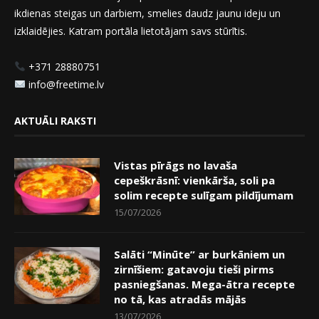
ikdienas steigas un darbiem, smelies daudz jaunu ideju un
izklaidējies. Katram portāla lietotājam savs stūrītis.
+371 28880751
info@freetime.lv
AKTUĀLI RAKSTI
Vistas pīrāgs no lavaša
cepeškrāsnī: vienkārša, soli pa
solim recepte sulīgam pildījumam
15/07/2026
Salāti “Minūte” ar burkāniem un
zirnīšiem: gatavoju tieši pirms
pasniegšanas. Mega-ātra recepte
no tā, kas atradās mājās
13/07/2026