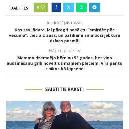
0
DALĪTIES
Iepriekšējais raksts
Kas tev jādara, lai pāragri nesāktu ”smirdēt pēc
vecuma”. Liec aiz auss, un patīkami smaržosi jebkurā
dzīves posmā!
Nākamais raksts
Mamma dzemdēja bērniņu 53 gados, bet viņa
audzināšanu grib novelt uz maniem pleciem. Vīrs par to
ir nikns kā lapsene!
SAISTĪTIE RAKSTI