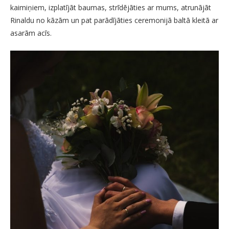
kaimiņiem, izplatījāt baumas, strīdējāties ar mums, atrunājāt
Rinaldu no kāzām un pat parādījāties ceremonijā baltā kleitā ar
asarām acīs.