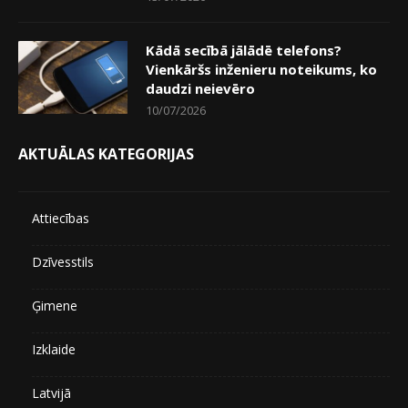
Kādā secībā jālādē telefons?
Vienkāršs inženieru noteikums, ko
daudzi neievēro
10/07/2026
AKTUĀLAS KATEGORIJAS
Attiecības
Dzīvesstils
Ģimene
Izklaide
Latvijā