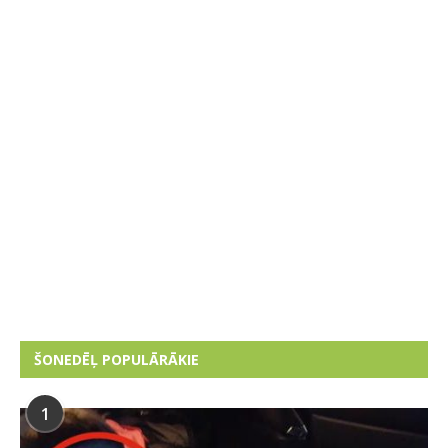
ŠONEDĒĻ POPULĀRĀKIE
1