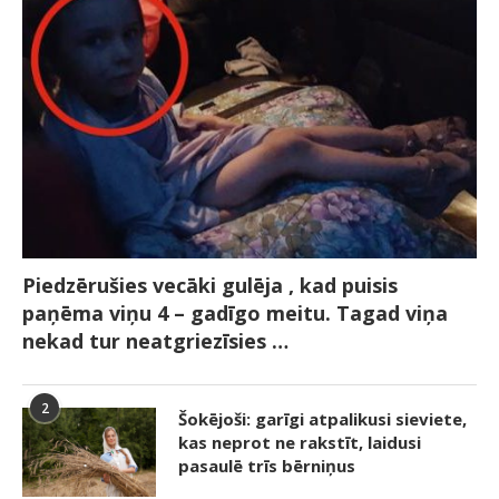
Piedzērušies vecāki gulēja , kad puisis
paņēma viņu 4 – gadīgo meitu. Tagad viņa
nekad tur neatgriezīsies …
2
Šokējoši: garīgi atpalikusi sieviete,
kas neprot ne rakstīt, laidusi
pasaulē trīs bērniņus