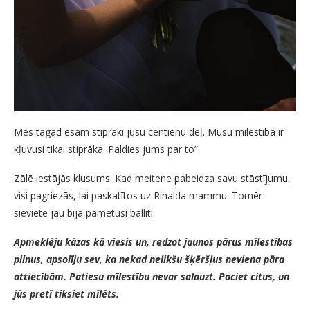
Mēs tagad esam stiprāki jūsu centienu dēļ. Mūsu mīlestība ir
kļuvusi tikai stiprāka. Paldies jums par to”.
Zālē iestājās klusums. Kad meitene pabeidza savu stāstījumu,
visi pagriezās, lai paskatītos uz Rinalda mammu. Tomēr
sieviete jau bija pametusi ballīti.
Apmeklēju kāzas kā viesis un, redzot jaunos pārus mīlestības
pilnus, apsolīju sev, ka nekad nelikšu šķēršļus neviena pāra
attiecībām. Patiesu mīlestību nevar salauzt. Paciet citus, un
jūs pretī tiksiet mīlēts.