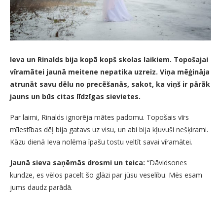
Ieva un Rinalds bija kopā kopš skolas laikiem. Topošajai
vīramātei jaunā meitene nepatika uzreiz. Viņa mēģināja
atrunāt savu dēlu no precēšanās, sakot, ka viņš ir pārāk
jauns un būs citas līdzīgas sievietes.
Par laimi, Rinalds ignorēja mātes padomu. Topošais vīrs
mīlestības dēļ bija gatavs uz visu, un abi bija kļuvuši nešķirami.
Kāzu dienā Ieva nolēma īpašu tostu veltīt savai vīramātei.
Jaunā sieva saņēmās drosmi un teica:
“Dāvidsones
kundze, es vēlos pacelt šo glāzi par jūsu veselību. Mēs esam
jums daudz parādā.