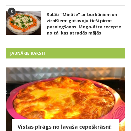
3
Salāti “Minūte” ar burkāniem un
zirnīšiem: gatavoju tieši pirms
pasniegšanas. Mega-ātra recepte
no tā, kas atradās mājās
JAUNĀKIE RAKSTI
Vistas pīrāgs no lavaša cepeškrāsnī: