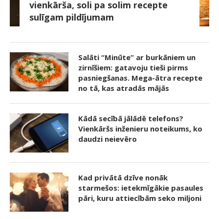
vienkārša, soli pa solim recepte
sulīgam pildījumam
Salāti “Minūte” ar burkāniem un
zirnīšiem: gatavoju tieši pirms
pasniegšanas. Mega-ātra recepte
no tā, kas atradās mājās
Kādā secībā jālādē telefons?
Vienkāršs inženieru noteikums, ko
daudzi neievēro
Kad privātā dzīve nonāk
starmešos: ietekmīgākie pasaules
pāri, kuru attiecībām seko miljoni