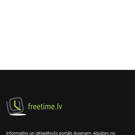
Informatīvs un izklaidējošs portāls ikvienam. Atpūties no