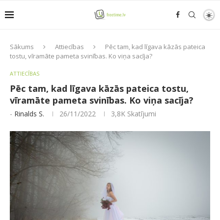
Sākums
Attiecības
Pēc tam, kad līgava kāzās pateica
tostu, vīramāte pameta svinības. Ko viņa sacīja?
ATTIECĪBAS
Pēc tam, kad līgava kāzās pateica tostu,
vīramāte pameta svinības. Ko viņa sacīja?
-
Rinalds S.
26/11/2022
3,8K
Skatījumi