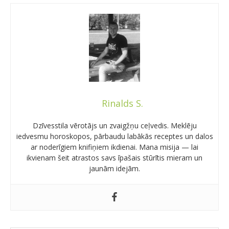
Rinalds S.
Dzīvesstila vērotājs un zvaigžņu ceļvedis. Meklēju
iedvesmu horoskopos, pārbaudu labākās receptes un dalos
ar noderīgiem knifiņiem ikdienai. Mana misija — lai
ikvienam šeit atrastos savs īpašais stūrītis mieram un
jaunām idejām.