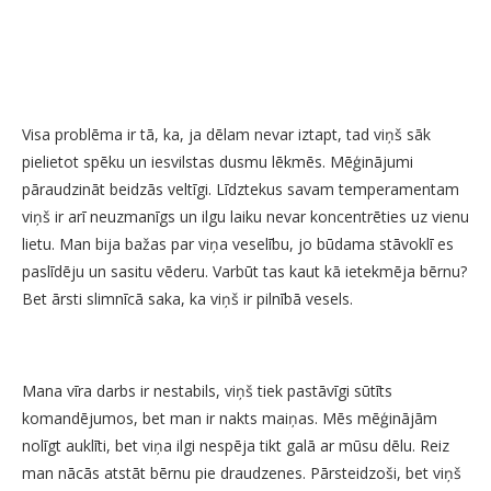
Visa problēma ir tā, ka, ja dēlam nevar iztapt, tad viņš sāk
pielietot spēku un iesvilstas dusmu lēkmēs. Mēģinājumi
pāraudzināt beidzās veltīgi. Līdztekus savam temperamentam
viņš ir arī neuzmanīgs un ilgu laiku nevar koncentrēties uz vienu
lietu. Man bija bažas par viņa veselību, jo būdama stāvoklī es
paslīdēju un sasitu vēderu. Varbūt tas kaut kā ietekmēja bērnu?
Bet ārsti slimnīcā saka, ka viņš ir pilnībā vesels.
Mana vīra darbs ir nestabils, viņš tiek pastāvīgi sūtīts
komandējumos, bet man ir nakts maiņas. Mēs mēģinājām
nolīgt auklīti, bet viņa ilgi nespēja tikt galā ar mūsu dēlu. Reiz
man nācās atstāt bērnu pie draudzenes. Pārsteidzoši, bet viņš