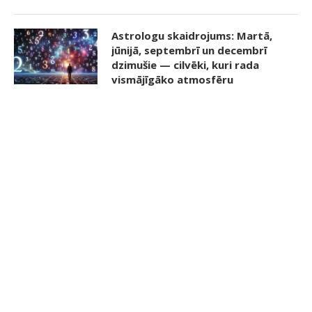
Astrologu skaidrojums: Martā,
jūnijā, septembrī un decembrī
dzimušie — cilvēki, kuri rada
vismājīgāko atmosfēru