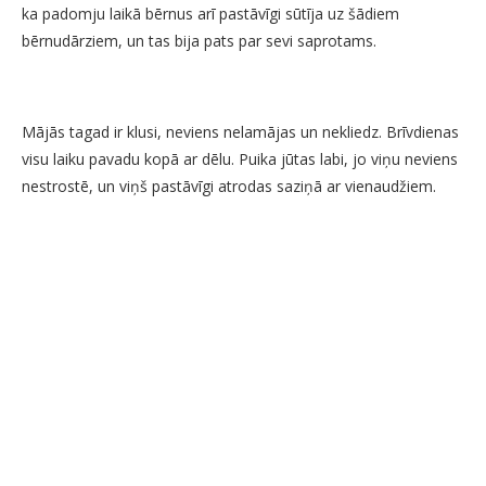
ka padomju laikā bērnus arī pastāvīgi sūtīja uz šādiem
bērnudārziem, un tas bija pats par sevi saprotams.
Mājās tagad ir klusi, neviens nelamājas un nekliedz. Brīvdienas
visu laiku pavadu kopā ar dēlu. Puika jūtas labi, jo viņu neviens
nestrostē, un viņš pastāvīgi atrodas saziņā ar vienaudžiem.