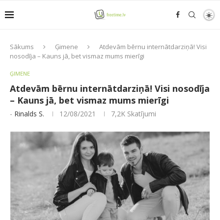
Sākums
Ģimene
Atdevām bērnu internātdarziņā! Visi
nosodīja – Kauns jā, bet vismaz mums mierīgi
ĢIMENE
Atdevām bērnu internātdarziņā! Visi nosodīja
– Kauns jā, bet vismaz mums mierīgi
-
Rinalds S.
12/08/2021
7,2K
Skatījumi