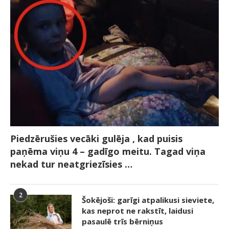
Piedzērušies vecāki gulēja , kad puisis
paņēma viņu 4 – gadīgo meitu. Tagad viņa
nekad tur neatgriezīsies …
2
Šokējoši: garīgi atpalikusi sieviete,
kas neprot ne rakstīt, laidusi
pasaulē trīs bērniņus