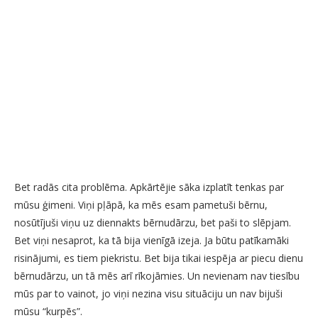
Bet radās cita problēma. Apkārtējie sāka izplatīt tenkas par
mūsu ģimeni. Viņi pļāpā, ka mēs esam pametuši bērnu,
nosūtījuši viņu uz diennakts bērnudārzu, bet paši to slēpjam.
Bet viņi nesaprot, ka tā bija vienīgā izeja. Ja būtu patīkamāki
risinājumi, es tiem piekristu. Bet bija tikai iespēja ar piecu dienu
bērnudārzu, un tā mēs arī rīkojāmies. Un nevienam nav tiesību
mūs par to vainot, jo viņi nezina visu situāciju un nav bijuši
mūsu “kurpēs”.