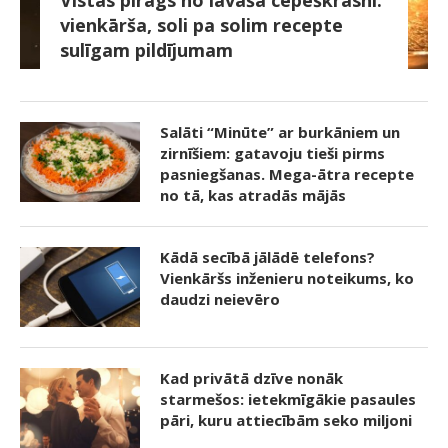
vienkārša, soli pa solim recepte
sulīgam pildījumam
Salāti “Minūte” ar burkāniem un
zirnīšiem: gatavoju tieši pirms
pasniegšanas. Mega-ātra recepte
no tā, kas atradās mājās
Kādā secībā jālādē telefons?
Vienkāršs inženieru noteikums, ko
daudzi neievēro
Kad privātā dzīve nonāk
starmešos: ietekmīgākie pasaules
pāri, kuru attiecībām seko miljoni