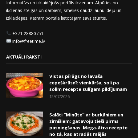
Informatīvs un izklaidējošs portāls ikvienam. Atpūties no
ikdienas steigas un darbiem, smelies daudz jaunu ideju un
izklaidējies. Katram portāla lietotājam savs stūrītis.
+371 28880751
info@freetime.lv
AKTUĀLI RAKSTI
Vistas pīrāgs no lavaša
cepeškrāsnī: vienkārša, soli pa
solim recepte sulīgam pildījumam
15/07/2026
Salāti “Minūte” ar burkāniem un
zirnīšiem: gatavoju tieši pirms
pasniegšanas. Mega-ātra recepte
no tā, kas atradās mājās