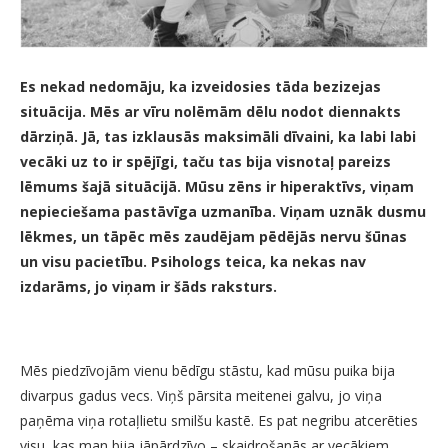
Es nekad nedomāju, ka izveidosies tāda bezizejas
situācija. Mēs ar vīru nolēmām dēlu nodot diennakts
dārziņā. Jā, tas izklausās maksimāli dīvaini, ka labi labi
vecāki uz to ir spējīgi, taču tas bija visnotaļ pareizs
lēmums šajā situācijā. Mūsu zēns ir hiperaktīvs, viņam
nepieciešama pastāvīga uzmanība. Viņam uznāk dusmu
lēkmes, un tāpēc mēs zaudējam pēdējās nervu šūnas
un visu pacietību. Psihologs teica, ka nekas nav
izdarāms, jo viņam ir šāds raksturs.
Mēs piedzīvojām vienu bēdīgu stāstu, kad mūsu puika bija
divarpus gadus vecs. Viņš pārsita meitenei galvu, jo viņa
paņēma viņa rotaļlietu smilšu kastē. Es pat negribu atcerēties
visu, kas man bija jāpārdzīvo – skaidrošanās ar vecākiem,