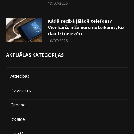
13/07/2026
Kādā secībā jālādē telefons?
Vienkāršs inženieru noteikums, ko
daudzi neievēro
10/07/2026
AKTUĀLAS KATEGORIJAS
Attiecības
Dzīvesstils
Ģimene
Izklaide
Latvijā