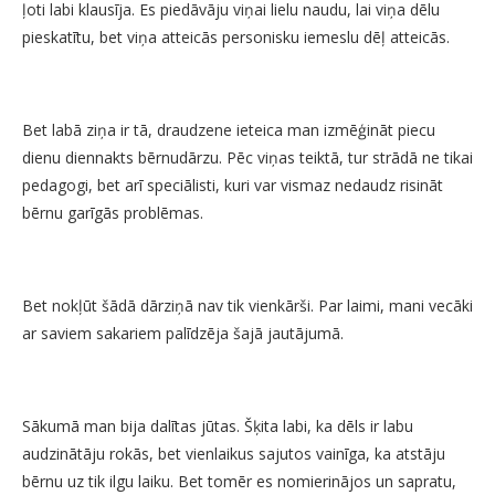
ļoti labi klausīja. Es piedāvāju viņai lielu naudu, lai viņa dēlu
pieskatītu, bet viņa atteicās personisku iemeslu dēļ atteicās.
Bet labā ziņa ir tā, draudzene ieteica man izmēģināt piecu
dienu diennakts bērnudārzu. Pēc viņas teiktā, tur strādā ne tikai
pedagogi, bet arī speciālisti, kuri var vismaz nedaudz risināt
bērnu garīgās problēmas.
Bet nokļūt šādā dārziņā nav tik vienkārši. Par laimi, mani vecāki
ar saviem sakariem palīdzēja šajā jautājumā.
Sākumā man bija dalītas jūtas. Šķita labi, ka dēls ir labu
audzinātāju rokās, bet vienlaikus sajutos vainīga, ka atstāju
bērnu uz tik ilgu laiku. Bet tomēr es nomierinājos un sapratu,