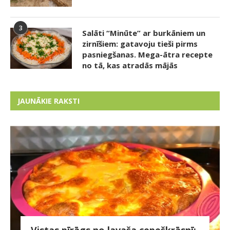
3
Salāti “Minūte” ar burkāniem un
zirnīšiem: gatavoju tieši pirms
pasniegšanas. Mega-ātra recepte
no tā, kas atradās mājās
JAUNĀKIE RAKSTI
Vistas pīrāgs no lavaša cepeškrāsnī: