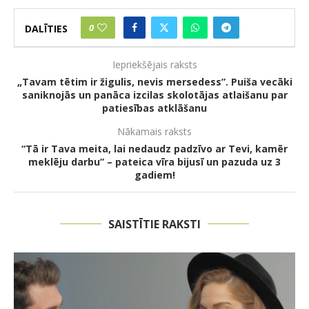
0
DALĪTIES
Iepriekšējais raksts
„Tavam tētim ir žigulis, nevis mersedess”. Puiša vecāki
saniknojās un panāca izcilas skolotājas atlaišanu par
patiesības atklāšanu
Nākamais raksts
“Tā ir Tava meita, lai nedaudz padzīvo ar Tevi, kamēr
meklēju darbu” – pateica vīra bijusī un pazuda uz 3
gadiem!
SAISTĪTIE RAKSTI