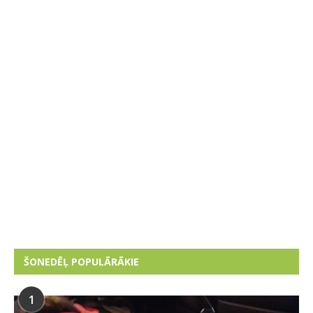
ŠONEDĒĻ POPULĀRĀKIE
1