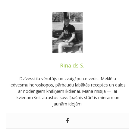
Rinalds S.
Dzīvesstila vērotājs un zvaigžņu ceļvedis. Meklēju
iedvesmu horoskopos, pārbaudu labākās receptes un dalos
ar noderīgiem knifiņiem ikdienai. Mana misija — lai
ikvienam šeit atrastos savs īpašais stūrītis mieram un
jaunām idejām.