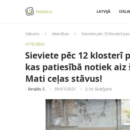
LATVIJĀ
IZKLA
Sākums
Attiecības
Sieviete pēc 12 klosterī pav
ATTIECĪBAS
Sieviete pēc 12 klosterī
kas patiesībā notiek aiz
Mati ceļas stāvus!
-
Rinalds S.
09/07/2021
3,1K
Skatījumi