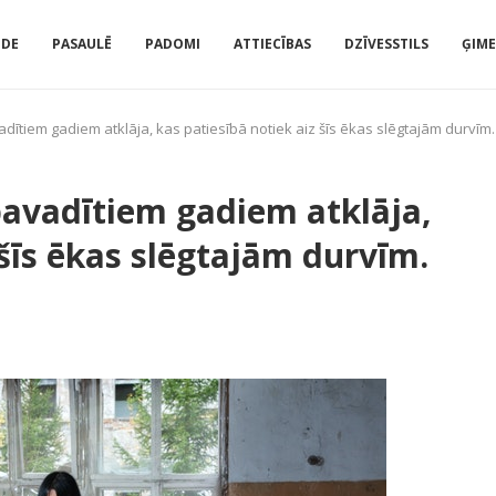
IDE
PASAULĒ
PADOMI
ATTIECĪBAS
DZĪVESSTILS
ĢIM
adītiem gadiem atklāja, kas patiesībā notiek aiz šīs ēkas slēgtajām durvīm.
 pavadītiem gadiem atklāja,
 šīs ēkas slēgtajām durvīm.