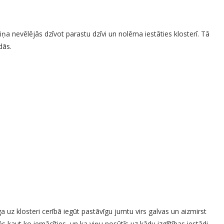
Viņa nevēlējās dzīvot parastu dzīvi un nolēma iestāties klosterī. Tā
dās.
 uz klosteri cerībā iegūt pastāvīgu jumtu virs galvas un aizmirst
s kaut ko iemācīties, un ka viņu nosūtīs uz kādu izglītības iestādi.