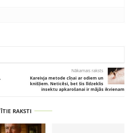
Nākamais raksts
.
Kareivja metode cīņai ar odiem un
knišļiem. Neticēsi, bet šis līdzeklis
insektu apkarošanai ir mājās ikvienam
TĪTIE RAKSTI