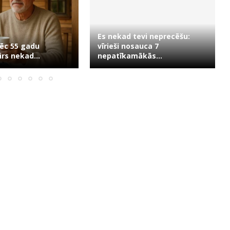
Es nekad tevi neprecēšu:
ēc 55 gadu
vīrieši nosauca 7
rs nekad...
nepatīkamākās...