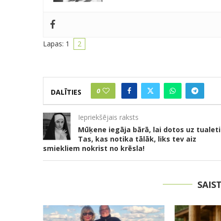
Lapas:
1
2
0
DALĪTIES
Iepriekšējais raksts
Mūķene iegāja bārā, lai dotos uz tualeti
Tas, kas notika tālāk, liks tev aiz
smiekliem nokrist no krēsla!
SAIS