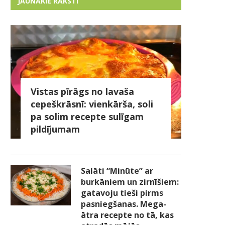
JAUNĀKIE RAKSTI
Vistas pīrāgs no lavaša
cepeškrāsnī: vienkārša, soli
pa solim recepte sulīgam
pildījumam
Salāti “Minūte” ar
burkāniem un zirnīšiem:
gatavoju tieši pirms
pasniegšanas. Mega-
ātra recepte no tā, kas