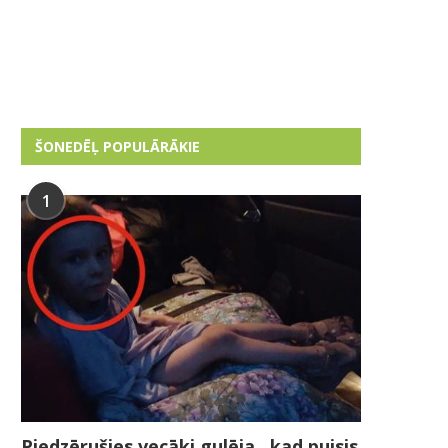
ŠONEDĒĻ POPULĀRĀKIE
1
Piedzērušies vecāki gulēja , kad puisis