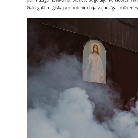
Galu galā reliģiskajam ordenim bija vajadzīgas mūķenes 