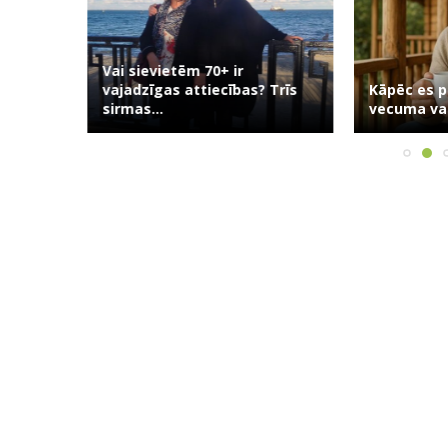
Vai sievietēm 70+ ir
usuma:
vajadzīgas attiecības? Trīs
Kāpēc es p
āsts...
sirmas...
vecuma vai