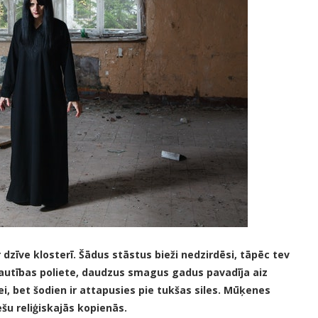
dzīve klosterī. Šādus stāstus bieži nedzirdēsi, tāpēc tev
c tautības poliete, daudzus smagus gadus pavadīja aiz
ei, bet šodien ir attapusies pie tukšas siles. Mūķenes
ešu reliģiskajās kopienās.