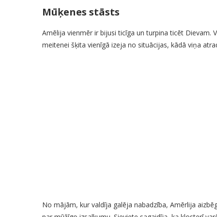
Mūķenes stāsts
Amēlija vienmēr ir bijusi ticīga un turpina ticēt Dievam. 
meitenei šķita vienīgā izeja no situācijas, kādā viņa atra
No mājām, kur valdīja galēja nabadzība, Amērlija aizbēga
par mūžīgo izsalkumu. Sieviete sagaidīja, ka klosterī varē