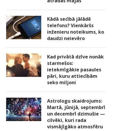
atradās mājās
Kādā secībā jālādē
telefons? Vienkāršs
inženieru noteikums, ko
daudzi neievēro
Kad privātā dzīve nonāk
starmešos:
ietekmīgākie pasaules
pāri, kuru attiecībām
seko miljoni
Astrologu skaidrojums:
Martā, jūnijā, septembrī
un decembrī dzimušie —
cilvēki, kuri rada
vismājīgāko atmosfēru