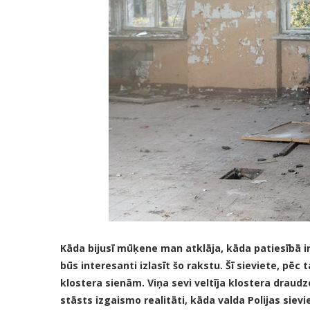
Kāda bijusī mūķene man atklāja, kāda patiesībā ir 
būs interesanti izlasīt šo rakstu. Šī sieviete, pē
klostera sienām. Viņa sevi veltīja klostera draudz
stāsts izgaismo realitāti, kāda valda Polijas sievi