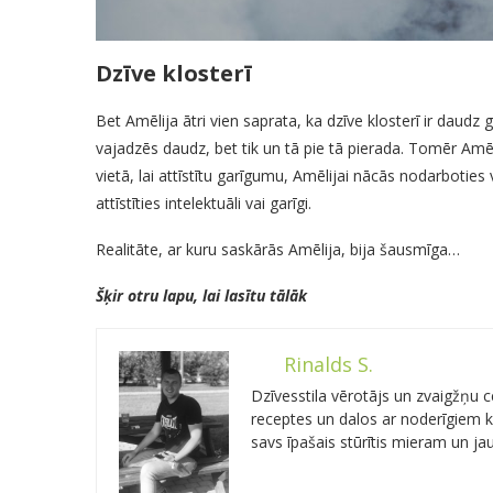
Dzīve klosterī
Bet Amēlija ātri vien saprata, ka dzīve klosterī ir daudz 
vajadzēs daudz, bet tik un tā pie tā pierada. Tomēr Amēlij
vietā, lai attīstītu garīgumu, Amēlijai nācās nodarboties
attīstīties intelektuāli vai garīgi.
Realitāte, ar kuru saskārās Amēlija, bija šausmīga…
Šķir otru lapu, lai lasītu tālāk
Rinalds S.
Dzīvesstila vērotājs un zvaigžņu
receptes un dalos ar noderīgiem kn
savs īpašais stūrītis mieram un j