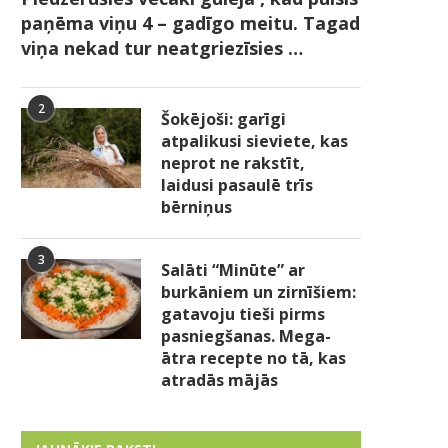
paņēma viņu 4 – gadīgo meitu. Tagad
viņa nekad tur neatgriezīsies …
2
Šokējoši: garīgi
atpalikusi sieviete, kas
neprot ne rakstīt,
laidusi pasaulē trīs
bērniņus
3
Salāti “Minūte” ar
burkāniem un zirnīšiem:
gatavoju tieši pirms
pasniegšanas. Mega-
ātra recepte no tā, kas
atradās mājās