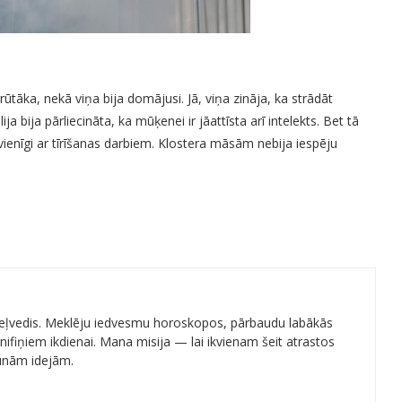
grūtāka, nekā viņa bija domājusi. Jā, viņa zināja, ka strādāt
a bija pārliecināta, ka mūķenei ir jāattīsta arī intelekts. Bet tā
 vienīgi ar tīrīšanas darbiem. Klostera māsām nebija iespēju
 ceļvedis. Meklēju iedvesmu horoskopos, pārbaudu labākās
ifiņiem ikdienai. Mana misija — lai ikvienam šeit atrastos
aunām idejām.