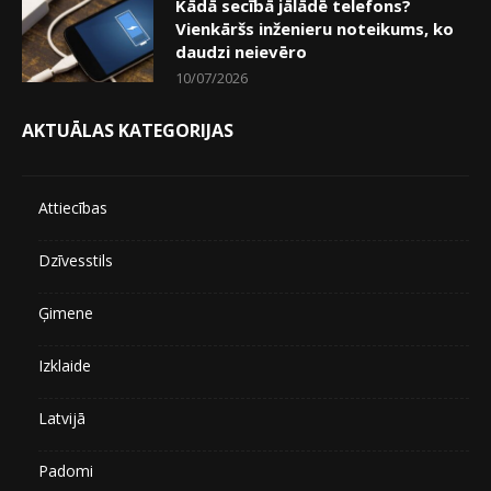
Kādā secībā jālādē telefons?
Vienkāršs inženieru noteikums, ko
daudzi neievēro
10/07/2026
AKTUĀLAS KATEGORIJAS
Attiecības
Dzīvesstils
Ģimene
Izklaide
Latvijā
Padomi