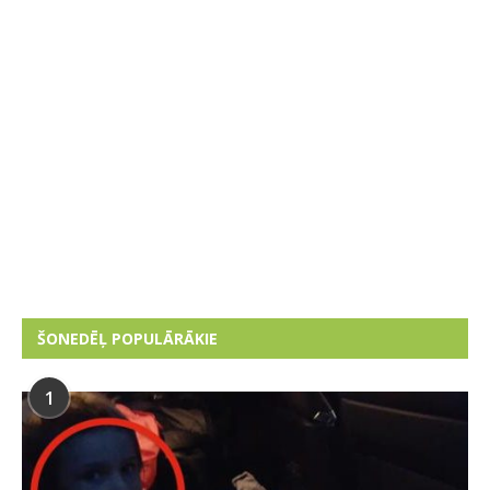
ŠONEDĒĻ POPULĀRĀKIE
1