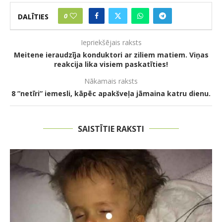
0
DALĪTIES
Iepriekšējais raksts
Meitene ieraudzīja konduktori ar ziliem matiem. Viņas
reakcija lika visiem paskatīties!
Nākamais raksts
8 ”netīri” iemesli, kāpēc apakšveļa jāmaina katru dienu.
SAISTĪTIE RAKSTI