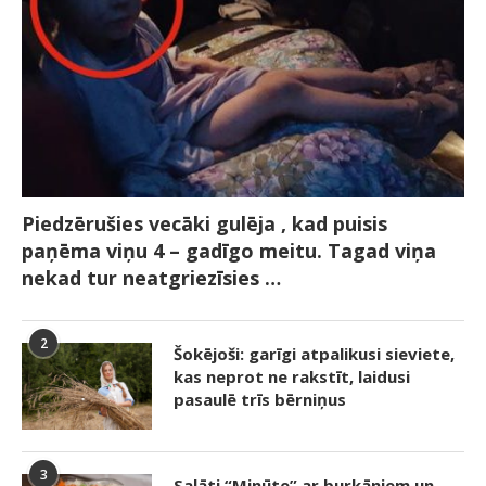
Piedzērušies vecāki gulēja , kad puisis
paņēma viņu 4 – gadīgo meitu. Tagad viņa
nekad tur neatgriezīsies …
2
Šokējoši: garīgi atpalikusi sieviete,
kas neprot ne rakstīt, laidusi
pasaulē trīs bērniņus
3
Salāti “Minūte” ar burkāniem un