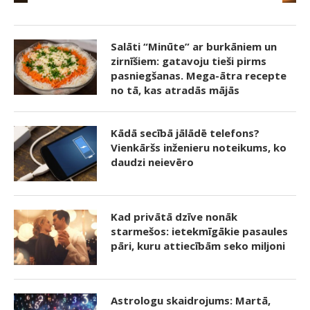
Salāti “Minūte” ar burkāniem un
zirnīšiem: gatavoju tieši pirms
pasniegšanas. Mega-ātra recepte
no tā, kas atradās mājās
Kādā secībā jālādē telefons?
Vienkāršs inženieru noteikums, ko
daudzi neievēro
Kad privātā dzīve nonāk
starmešos: ietekmīgākie pasaules
pāri, kuru attiecībām seko miljoni
Astrologu skaidrojums: Martā,