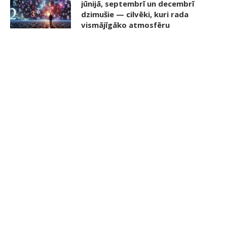
jūnijā, septembrī un decembrī
dzimušie — cilvēki, kuri rada
vismājīgāko atmosfēru