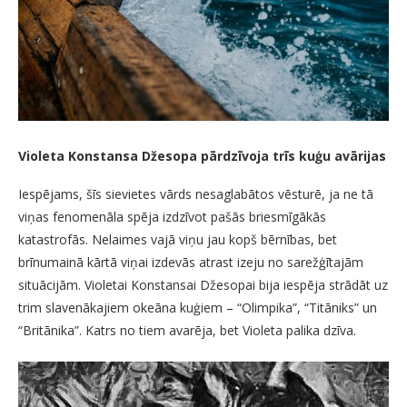
Violeta Konstansa Džesopa pārdzīvoja trīs kuģu avārijas
Iespējams, šīs sievietes vārds nesaglabātos vēsturē, ja ne tā
viņas fenomenāla spēja izdzīvot pašās briesmīgākās
katastrofās. Nelaimes vajā viņu jau kopš bērnības, bet
brīnumainā kārtā viņai izdevās atrast izeju no sarežģītajām
situācijām. Violetai Konstansai Džesopai bija iespēja strādāt uz
trim slavenākajiem okeāna kuģiem – “Olimpika”, “Titāniks” un
“Britānika”. Katrs no tiem avarēja, bet Violeta palika dzīva.