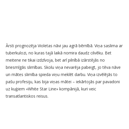
Ārsti prognozēja Violetas nāvi jau agrā bērnībā. Viņa saslima ar
tuberkulozi, no kuras tajā laikā nomira daudz cilvēku. Bet
meitene ne tikai izdzīvoja, bet arī pilnībā izārstējās no
briesmīgās slimības. Skolu viņa nevarēja pabeigt, jo tēva nāve
un mātes slimība spieda viņu meklēt darbu. Viņa izvēlējās to
pašu profesiju, kas bija viņas mātei – iekārtojās par pavadoni
uz kuģiem «White Star Line» kompānijā, kuri veic
transatlantiskos reisus.