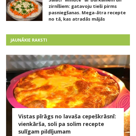
zirnīšiem: gatavoju tieši pirms
pasniegšanas. Mega-ātra recepte
no tā, kas atradās mājās
JAUNĀKIE RAKSTI
Vistas pīrāgs no lavaša cepeškrāsnī:
vienkārša, soli pa solim recepte
sulīgam pildījumam