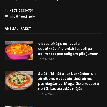
+371 28880751
info@freetime.lv
AKTUĀLI RAKSTI
Vistas pīrāgs no lavaša
cepeškrāsnī: vienkārša, soli pa
solim recepte sulīgam pildījumam
15/07/2026
Salāti “Minūte” ar burkāniem un
zirnīšiem: gatavoju tieši pirms
pasniegšanas. Mega-ātra recepte
no tā, kas atradās mājās
13/07/2026