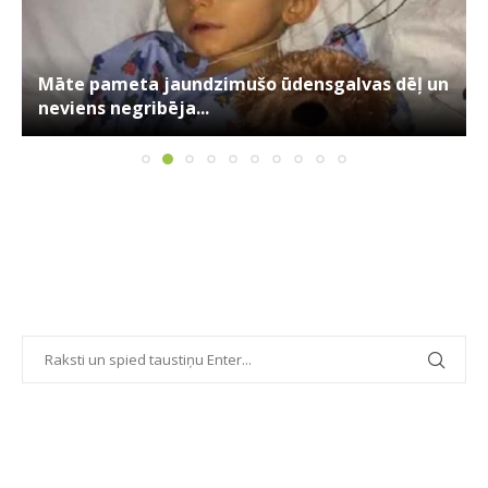
Māte pameta jaundzimušo ūdensgalvas dēļ un
neviens negribēja...