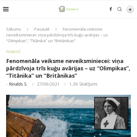
Sākums
Pasaulē
Fenomenāla veiksme
neveiksminiecei: viņa pārdzīvoja trīs kuģu avārijas – uz
“Olimpikas”, “Titānika” un “Britānikas”
PASAULĒ
Fenomenāla veiksme neveiksminiecei: viņa
pārdzīvoja trīs kuģu avārijas – uz “Olimpikas”,
“Titānika” un “Britānikas”
-
Rinalds S.
27/06/2021
1,3K
Skatījumi