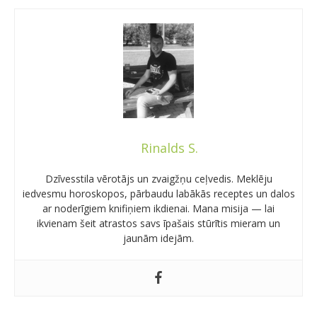
Rinalds S.
Dzīvesstila vērotājs un zvaigžņu ceļvedis. Meklēju
iedvesmu horoskopos, pārbaudu labākās receptes un dalos
ar noderīgiem knifiņiem ikdienai. Mana misija — lai
ikvienam šeit atrastos savs īpašais stūrītis mieram un
jaunām idejām.