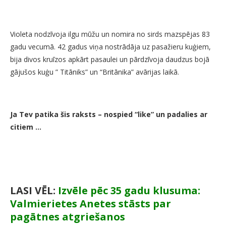
Violeta nodzīvoja ilgu mūžu un nomira no sirds mazspējas 83
gadu vecumā. 42 gadus viņa nostrādāja uz pasažieru kuģiem,
bija divos kruīzos apkārt pasaulei un pārdzīvoja daudzus bojā
gājušos kuģu ” Titāniks” un “Britānika” avārijas laikā.
Ja Tev patika šis raksts – nospied “like” un padalies ar
citiem …
LASI VĒL:
Izvēle pēc 35 gadu klusuma:
Valmierietes Anetes stāsts par
pagātnes atgriešanos