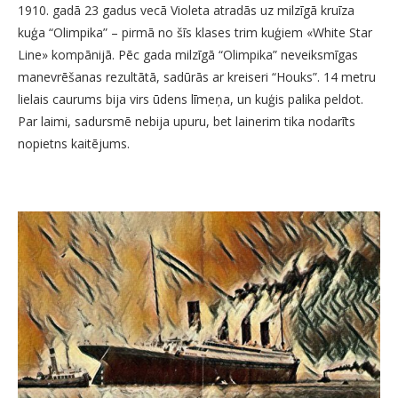
1910. gadā 23 gadus vecā Violeta atradās uz milzīgā kruīza
kuģa “Olimpika” – pirmā no šīs klases trim kuģiem «White Star
Line» kompānijā. Pēc gada milzīgā “Olimpika” neveiksmīgas
manevrēšanas rezultātā, sadūrās ar kreiseri “Houks”. 14 metru
lielais caurums bija virs ūdens līmeņa, un kuģis palika peldot.
Par laimi, sadursmē nebija upuru, bet lainerim tika nodarīts
nopietns kaitējums.