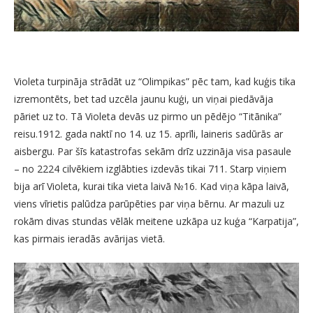
Violeta turpināja strādāt uz “Olimpikas” pēc tam, kad kuģis tika
izremontēts, bet tad uzcēla jaunu kuģi, un viņai piedāvāja
pāriet uz to. Tā Violeta devās uz pirmo un pēdējo “Titānika”
reisu.1912. gada naktī no 14. uz 15. aprīli, laineris sadūrās ar
aisbergu. Par šīs katastrofas sekām drīz uzzināja visa pasaule
– no 2224 cilvēkiem izglābties izdevās tikai 711. Starp viņiem
bija arī Violeta, kurai tika vieta laivā №16. Kad viņa kāpa laivā,
viens vīrietis palūdza parūpēties par viņa bērnu. Ar mazuli uz
rokām divas stundas vēlāk meitene uzkāpa uz kuģa “Karpatija”,
kas pirmais ieradās avārijas vietā.