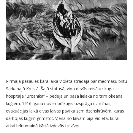
Pirmajā pasaules kara laikā Violeta strādāja par medmāsu britu
Sarkanajā Krustā. Šajā statusā, viņa devās reisā uz kuģa –
hospitāļa “Britānika” – pēdējā un paša lielākā no trim okeāna
kuģiem. 1916. gada novembrī kuģis uzsprāga uz mīnas,
evakuācijas laikā divas laivas pavilka zem dzenskrūvēm, kuras
darbojās kuģim grimstot. Vienā no laivām bija Violeta, kurai
atkal brīnumainā kārtā izdevās izdzīvot.