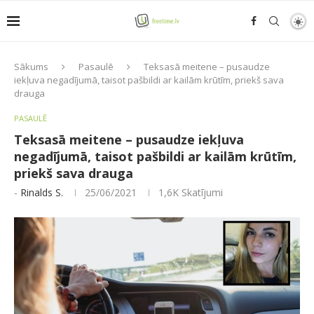
Sākums
Pasaulē
Teksasā meitene – pusaudze
iekļuva negadījumā, taisot pašbildi ar kailām krūtīm, priekš sava
drauga
PASAULĒ
Teksasā meitene – pusaudze iekļuva
negadījumā, taisot pašbildi ar kailām krūtīm,
priekš sava drauga
-
Rinalds S.
25/06/2021
1,6K
Skatījumi