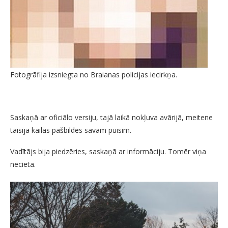
Fotogrāfija izsniegta no Braianas policijas iecirkņa.
Saskaņā ar oficiālo versiju, tajā laikā nokļuva avārijā, meitene
taisīja kailās pašbildes savam puisim.
Vadītājs bija piedzēries, saskaņā ar informāciju. Tomēr viņa
necieta.