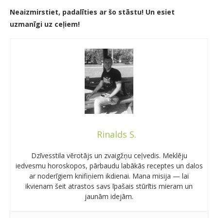
Neaizmirstiet, padalīties ar šo stāstu! Un esiet
uzmanīgi uz ceļiem!
Rinalds S.
Dzīvesstila vērotājs un zvaigžņu ceļvedis. Meklēju
iedvesmu horoskopos, pārbaudu labākās receptes un dalos
ar noderīgiem knifiņiem ikdienai. Mana misija — lai
ikvienam šeit atrastos savs īpašais stūrītis mieram un
jaunām idejām.