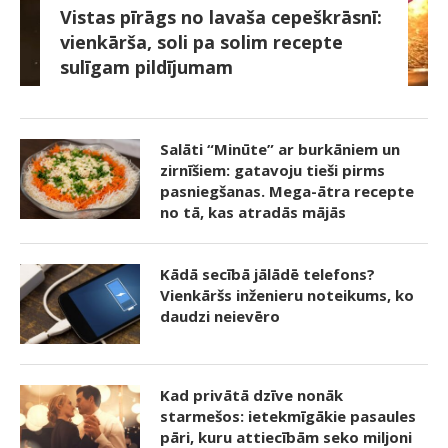
Vistas pīrāgs no lavaša cepeškrāsnī:
vienkārša, soli pa solim recepte
sulīgam pildījumam
Salāti “Minūte” ar burkāniem un
zirnīšiem: gatavoju tieši pirms
pasniegšanas. Mega-ātra recepte
no tā, kas atradās mājās
Kādā secībā jālādē telefons?
Vienkāršs inženieru noteikums, ko
daudzi neievēro
Kad privātā dzīve nonāk
starmešos: ietekmīgākie pasaules
pāri, kuru attiecībām seko miljoni