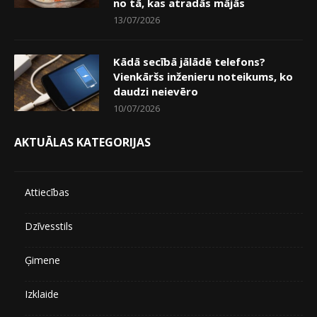
no tā, kas atradās mājās
13/07/2026
Kādā secībā jālādē telefons?
Vienkāršs inženieru noteikums, ko
daudzi neievēro
10/07/2026
AKTUĀLAS KATEGORIJAS
Attiecības
Dzīvesstils
Ģimene
Izklaide