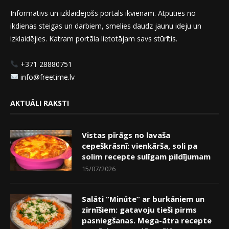
Informatīvs un izklaidējošs portāls ikvienam. Atpūties no
ikdienas steigas un darbiem, smelies daudz jaunu ideju un
izklaidējies. Katram portāla lietotājam savs stūrītis.
+371 28880751
info@freetime.lv
AKTUĀLI RAKSTI
Vistas pīrāgs no lavaša
cepeškrāsnī: vienkārša, soli pa
solim recepte sulīgam pildījumam
15/07/2026
Salāti “Minūte” ar burkāniem un
zirnīšiem: gatavoju tieši pirms
pasniegšanas. Mega-ātra recepte