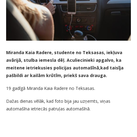
Miranda Kaia Radere, studente no Teksasas, iekļuva
avārijā, stulba iemesla dēļ. Aculiecinieki apgalvo, ka
meitene ietriekusies policijas automašīnā,kad taisīja
pašbildi ar kailām krūtīm, priekš sava drauga.
19 gadīgā Miranda Kaia Radere no Teksasas.
Dažas dienas vēlāk, kad foto bija jau uzņemts, viņas
automašīna ietriecās patruļas automašīnā.