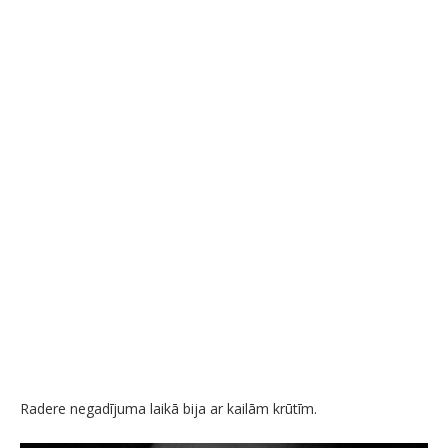
Radere negadījuma laikā bija ar kailām krūtīm.