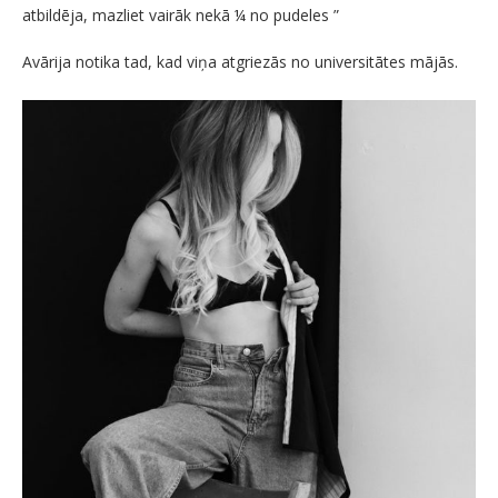
atbildēja, mazliet vairāk nekā ¼ no pudeles ”
Avārija notika tad, kad viņa atgriezās no universitātes mājās.