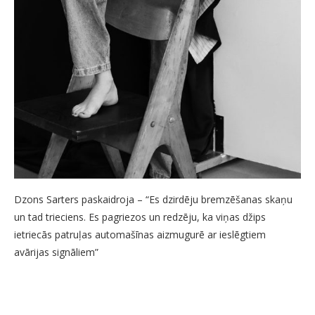
Dzons Sarters paskaidroja – “Es dzirdēju bremzēšanas skaņu
un tad trieciens. Es pagriezos un redzēju, ka viņas džips
ietriecās patruļas automašīnas aizmugurē ar ieslēgtiem
avārijas signāliem”