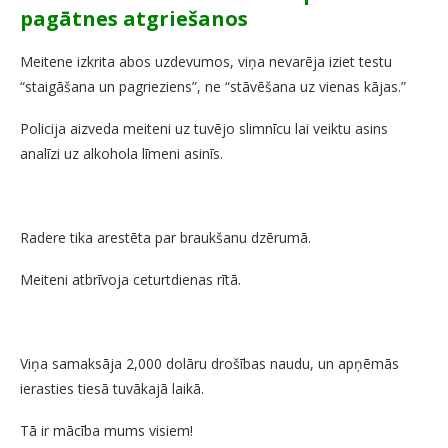
pagātnes atgriešanos
Meitene izkrita abos uzdevumos, viņa nevarēja iziet testu
“staigāšana un pagrieziens”, ne “stāvēšana uz vienas kājas.”
Policija aizveda meiteni uz tuvējo slimnīcu lai veiktu asins
analīzi uz alkohola līmeni asinīs.
Radere tika arestēta par braukšanu dzērumā.
Meiteni atbrīvoja ceturtdienas rītā.
Viņa samaksāja 2,000 dolāru drošības naudu, un apņēmās
ierasties tiesā tuvākajā laikā.
Tā ir mācība mums visiem!