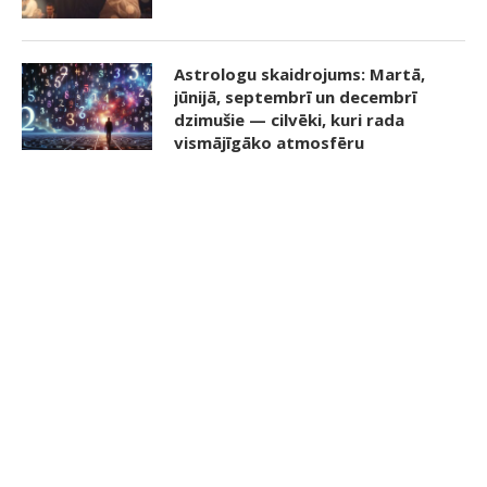
Astrologu skaidrojums: Martā,
jūnijā, septembrī un decembrī
dzimušie — cilvēki, kuri rada
vismājīgāko atmosfēru