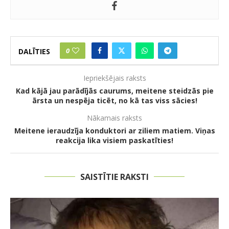
0
DALĪTIES
Iepriekšējais raksts
Kad kājā jau parādījās caurums, meitene steidzās pie
ārsta un nespēja ticēt, no kā tas viss sācies!
Nākamais raksts
Meitene ieraudzīja konduktori ar ziliem matiem. Viņas
reakcija lika visiem paskatīties!
SAISTĪTIE RAKSTI