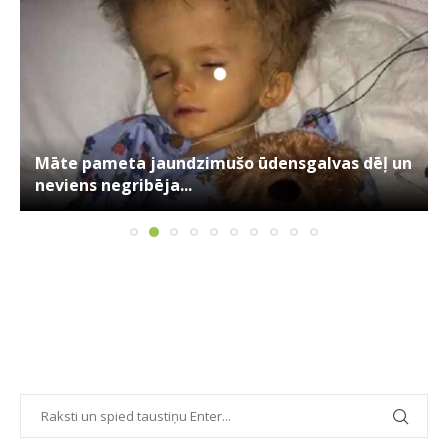
Māte pameta jaundzimušo ūdensgalvas dēļ un
neviens negribēja...