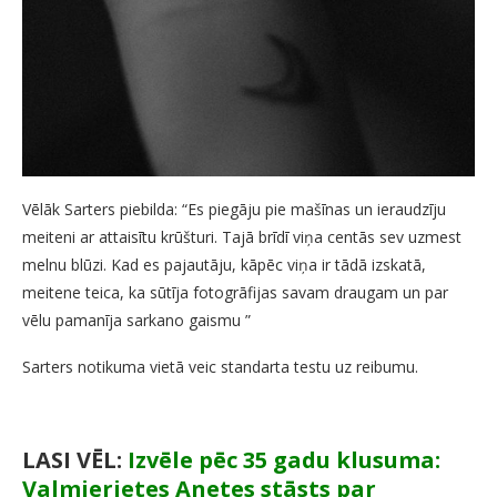
Vēlāk Sarters piebilda: “Es piegāju pie mašīnas un ieraudzīju
meiteni ar attaisītu krūšturi. Tajā brīdī viņa centās sev uzmest
melnu blūzi. Kad es pajautāju, kāpēc viņa ir tādā izskatā,
meitene teica, ka sūtīja fotogrāfijas savam draugam un par
vēlu pamanīja sarkano gaismu ”
Sarters notikuma vietā veic standarta testu uz reibumu.
LASI VĒL:
Izvēle pēc 35 gadu klusuma:
Valmierietes Anetes stāsts par