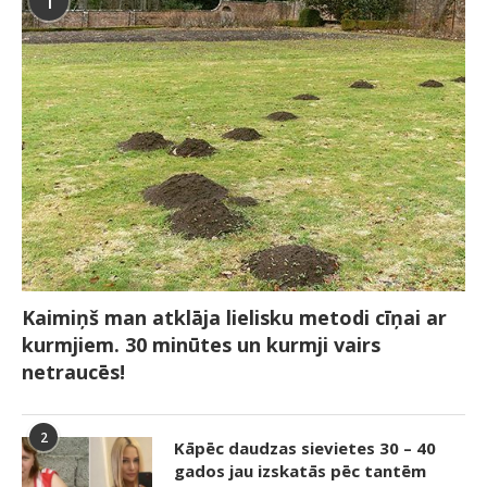
1
Kaimiņš man atklāja lielisku metodi cīņai ar
kurmjiem. 30 minūtes un kurmji vairs
netraucēs!
2
Kāpēc daudzas sievietes 30 – 40
gados jau izskatās pēc tantēm