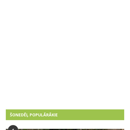
ŠONEDĒĻ POPULĀRĀKIE