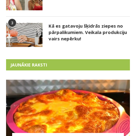
3
Kā es gatavoju šķidrās ziepes no
pārpalikumiem. Veikala produkciju
vairs nepērku!
JAUNĀKIE RAKSTI