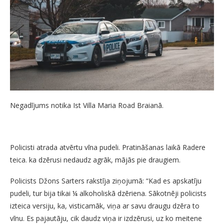
Negadījums notika Ist Villa Maria Road Braianā.
Policisti atrada atvērtu vīna pudeli. Pratināšanas laikā Radere
teica. ka dzērusi nedaudz agrāk, mājās pie draugiem.
Policists Džons Sarters rakstīja ziņojumā: “Kad es apskatīju
pudeli, tur bija tikai ¼ alkoholiskā dzēriena. Sākotnēji policists
izteica versiju, ka, visticamāk, viņa ar savu draugu dzēra to
vīnu. Es pajautāju, cik daudz viņa ir izdzērusi, uz ko meitene