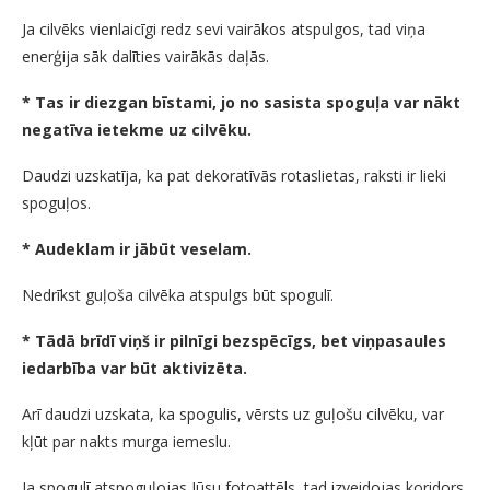
Ja cilvēks vienlaicīgi redz sevi vairākos atspulgos, tad viņa
enerģija sāk dalīties vairākās daļās.
* Tas ir diezgan bīstami, jo no sasista spoguļa var nākt
negatīva ietekme uz cilvēku.
Daudzi uzskatīja, ka pat dekoratīvās rotaslietas, raksti ir lieki
spoguļos.
* Audeklam ir jābūt veselam.
Nedrīkst guļoša cilvēka atspulgs būt spogulī.
* Tādā brīdī viņš ir pilnīgi bezspēcīgs, bet viņpasaules
iedarbība var būt aktivizēta.
Arī daudzi uzskata, ka spogulis, vērsts uz guļošu cilvēku, var
kļūt par nakts murga iemeslu.
Ja spogulī atspoguļojas Jūsu fotoattēls, tad izveidojas koridors,