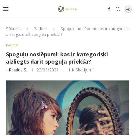
Sākums
Padomi
Spoguļu noslēpumi: kas ir kategoriski
aizliegts darīt spoguļa priekšā?
PADOMI
Spoguļu noslēpumi: kas ir kategoriski
aizliegts darīt spoguļa priekšā?
-
Rinalds S.
22/03/2021
1,K
Skatījumi