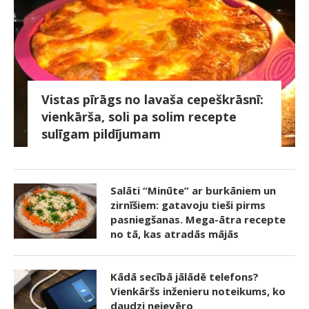
Vistas pīrāgs no lavaša cepeškrāsnī:
vienkārša, soli pa solim recepte
sulīgam pildījumam
Salāti “Minūte” ar burkāniem un
zirnīšiem: gatavoju tieši pirms
pasniegšanas. Mega-ātra recepte
no tā, kas atradās mājās
Kādā secībā jālādē telefons?
Vienkāršs inženieru noteikums, ko
daudzi neievēro