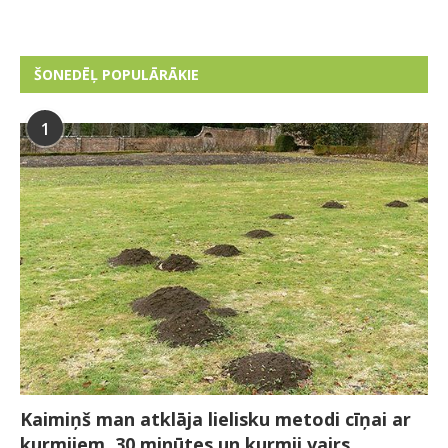
ŠONEDĒĻ POPULĀRĀKIE
1
Kaimiņš man atklāja lielisku metodi cīņai ar
kurmjiem. 30 minūtes un kurmji vairs