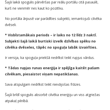
Šajā laikā spogulis pārvēršas par reālu portālu citā pasaulē,
kurš ne vienmēr nes kaut ko pozitīvu.
No portāla ārpusē var parādīties subjekti, iemantojuši cilvēka
dvēseli.
* Visbīstamākais periods – ir laiks no 12 līdz 3 naktī.
Subjekti šajā laikā burtiski izvelk dzīvības spēku no
cilvēka dvēseles, tāpēc no spoguļa labāk izvairīties.
Ir versija, ka spoguļa priekšā nedrīkst teikt rupjus vārdus.
* Tādas rupjas runas enerģija ir spējīga kaitēt pašam
cilvēkam, piesaistot viņam nepatikšanas.
Sava atspulgam nedrīkst teikt nievājošas frāzes.
Šajā brīdī spogulis absorbē cilvēka enerģiju un viss atgriežas
atpakaļ pilnībā.