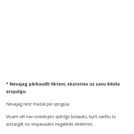
* Nevajag pārbaudīt likteni, skatoties uz savu ēdošo
atspulgu.
Nevajag nest mazuli pie spoguļa.
Viņam vēl nav izveidojies spēcīgs biolauks, kurš varētu to
aizsargāt no viņpasaules negatīvās ietekmes.