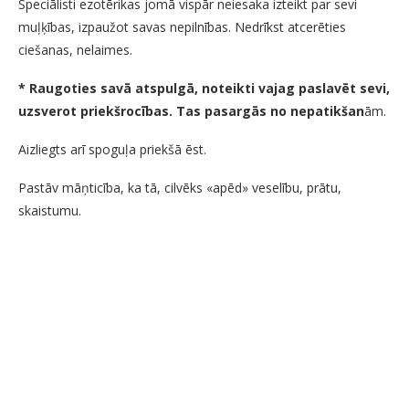
Speciālisti ezotērikas jomā vispār neiesaka izteikt par sevi
muļķības, izpaužot savas nepilnības. Nedrīkst atcerēties
ciešanas, nelaimes.
* Raugoties savā atspulgā, noteikti vajag paslavēt sevi,
uzsverot priekšrocības. Tas pasargās no nepatikšan
ām.
Aizliegts arī spoguļa priekšā ēst.
Pastāv māņticība, ka tā, cilvēks «apēd» veselību, prātu,
skaistumu.