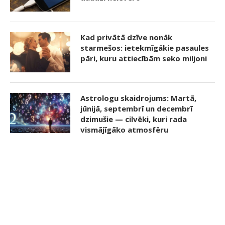
Kad privātā dzīve nonāk
starmešos: ietekmīgākie pasaules
pāri, kuru attiecībām seko miljoni
Astrologu skaidrojums: Martā,
jūnijā, septembrī un decembrī
dzimušie — cilvēki, kuri rada
vismājīgāko atmosfēru