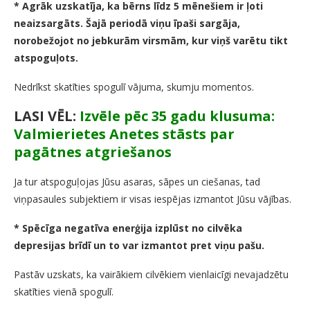
* Agrāk uzskatīja, ka bērns līdz 5 mēnešiem ir ļoti
neaizsargāts. Šajā periodā viņu īpaši sargāja,
norobežojot no jebkurām virsmām, kur viņš varētu tikt
atspoguļots.
Nedrīkst skatīties spogulī vājuma, skumju momentos.
LASI VĒL:
Izvēle pēc 35 gadu klusuma:
Valmierietes Anetes stāsts par
pagātnes atgriešanos
Ja tur atspoguļojas Jūsu asaras, sāpes un ciešanas, tad
viņpasaules subjektiem ir visas iespējas izmantot Jūsu vājības.
* Spēcīga negatīva enerģija izplūst no cilvēka
depresijas brīdī un to var izmantot pret viņu pašu.
Pastāv uzskats, ka vairākiem cilvēkiem vienlaicīgi nevajadzētu
skatīties vienā spogulī.