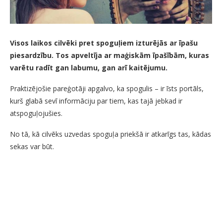
Visos laikos cilvēki pret spoguļiem izturējās ar īpašu
piesardzību. Tos apveltīja ar maģiskām īpašībām, kuras
varētu radīt gan labumu, gan arī kaitējumu.
Praktizējošie pareģotāji apgalvo, ka spogulis – ir īsts portāls,
kurš glabā sevī informāciju par tiem, kas tajā jebkad ir
atspoguļojušies.
No tā, kā cilvēks uzvedas spoguļa priekšā ir atkarīgs tas, kādas
sekas var būt.