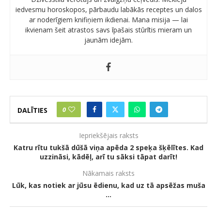
iedvesmu horoskopos, pārbaudu labākās receptes un dalos
ar noderīgiem knifiņiem ikdienai. Mana misija — lai
ikvienam šeit atrastos savs īpašais stūrītis mieram un
jaunām idejām.
0
DALĪTIES
Iepriekšējais raksts
Katru rītu tukšā dūšā viņa apēda 2 speķa šķēlītes. Kad
uzzināsi, kādēļ, arī tu sāksi tāpat darīt!
Nākamais raksts
Lūk, kas notiek ar jūsu ēdienu, kad uz tā apsēžas muša
…