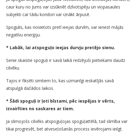
caur kuru no Jums var izsūknēt dzīvotspēju un viņpasaules
subjekti car tādu koridori var iznākt ārpusē.
Spogulis, kas novietots pretī ieejas durvīm, var ienest mājās
negatīvu enerģiju.
* Labāk, lai atspoguļo ieejas durvju pretējo sienu.
Senie skaistie spoguļi ir savā laikā redzējuši pietiekami daudz
cilvēku.
Tajos ir fiksēti simtiem to, kas uzmanīgi ieskatījās savā
atspulgā dažādos laikos.
* Šādi spoguļi ir ļoti bīstami, pēc iespējas ir vērts,
izvairīties no saskares ar tiem.
Ja slimojošs cilvēks atspoguļojas spoguļattēlā, tad slimība var
tikai progresēt, bet atveseļošanās process ievērojami ieilgt.