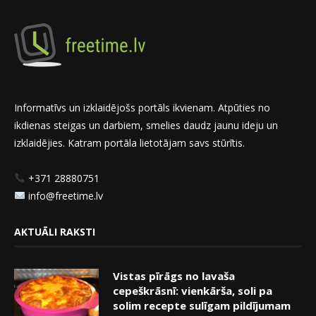
Informatīvs un izklaidējošs portāls ikvienam. Atpūties no
ikdienas steigas un darbiem, smelies daudz jaunu ideju un
izklaidējies. Katram portāla lietotājam savs stūrītis.
+371 28880751
info@freetime.lv
AKTUĀLI RAKSTI
Vistas pīrāgs no lavaša
cepeškrāsnī: vienkārša, soli pa
solim recepte sulīgam pildījumam