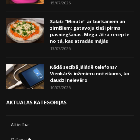
15/07/2026
Salāti “Minūte” ar burkāniem un
zirnīšiem: gatavoju tieši pirms
pasniegšanas. Mega-ātra recepte
no tā, kas atradās mājās
13/07/2026
Kādā secībā jālādē telefons?
Vienkāršs inženieru noteikums, ko
daudzi neievēro
10/07/2026
AKTUĀLAS KATEGORIJAS
Attiecības
Dzīvesstils