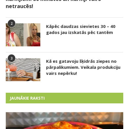
netraucēs!
2
Kāpēc daudzas sievietes 30 – 40
gados jau izskatās pēc tantēm
3
Kā es gatavoju šķidrās ziepes no
pārpalikumiem. Veikala produkciju
vairs nepērku!
JAUNĀKIE RAKSTI