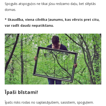
Spogulis atspoguļos ne tikai jūsu redzamo daļu, bet slēptās
domas.
* Skaudība, viena cilvēka ļaunums, kas vērsts pret citu,
var radīt daudz nepatikšanu.
Īpaši bīstami!
Īpašs risks rodas no saplaisājušiem, sasistiem, spoguļiem.