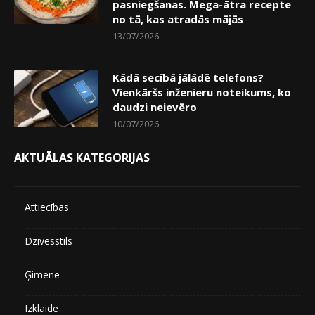
pasniegšanas. Mega-ātra recepte
no tā, kas atradās mājās
13/07/2026
Kādā secībā jālādē telefons?
Vienkāršs inženieru noteikums, ko
daudzi neievēro
10/07/2026
AKTUĀLAS KATEGORIJAS
Attiecības
Dzīvesstils
Ģimene
Izklaide