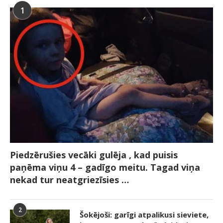
1
Piedzērušies vecāki gulēja , kad puisis
paņēma viņu 4 – gadīgo meitu. Tagad viņa
nekad tur neatgriezīsies …
2
Šokējoši: garīgi atpalikusi sieviete,