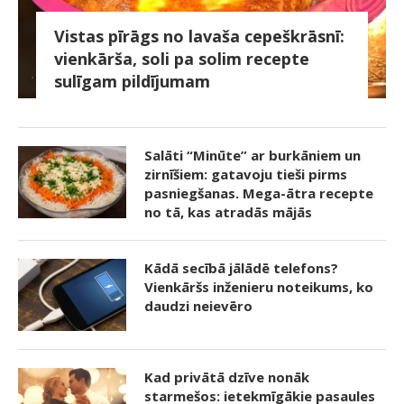
Vistas pīrāgs no lavaša cepeškrāsnī:
vienkārša, soli pa solim recepte
sulīgam pildījumam
Salāti “Minūte” ar burkāniem un
zirnīšiem: gatavoju tieši pirms
pasniegšanas. Mega-ātra recepte
no tā, kas atradās mājās
Kādā secībā jālādē telefons?
Vienkāršs inženieru noteikums, ko
daudzi neievēro
Kad privātā dzīve nonāk
starmešos: ietekmīgākie pasaules