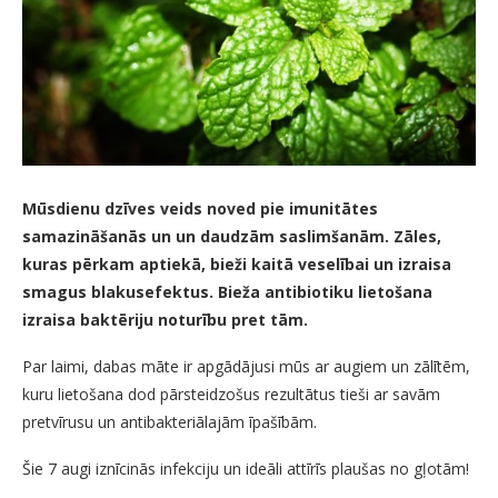
Mūsdienu dzīves veids noved pie imunitātes
samazināšanās un un daudzām saslimšanām. Zāles,
kuras pērkam aptiekā, bieži kaitā veselībai un izraisa
smagus blakusefektus. Bieža antibiotiku lietošana
izraisa baktēriju noturību pret tām.
Par laimi, dabas māte ir apgādājusi mūs ar augiem un zālītēm,
kuru lietošana dod pārsteidzošus rezultātus tieši ar savām
pretvīrusu un antibakteriālajām īpašībām.
Šie 7 augi iznīcinās infekciju un ideāli attīrīs plaušas no gļotām!