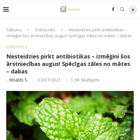
Sākums
Dzīvesstils
Nesteidzies pirkt antibiotikas –
izmēģini šos ārstniecības augus! Spēcīgas zāles no mātes – dabas
DZĪVESSTILS
Nesteidzies pirkt antibiotikas – izmēģini šos
ārstniecības augus! Spēcīgas zāles no mātes
– dabas
-
Rinalds S.
03/07/2021
1,9K
Skatījumi