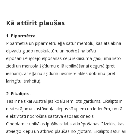
Kā attīrīt plaušas
1. Piparmētra.
Piparmētra un piparmētru eļļa satur mentolu, kas atslābina
elpvadu gludo muskulatūru un nodrošina brīvu
elpošanu.Augšējo elpošanas ceļu iekaisuma gadījumā lieto
ziedi un mentola šķīdumu eļļā iepilināšanai degunā (pret
iesnām), ar eļļainu sķīdumu iesmērē rīkles dobumu (pret
laringītu, traheītu).
2. Eikalipts.
Tas ir ne tikai Austrālijas koalu iemīļots gardums. Eikalipts ir
neaizstājama sastāvdaļa klepus sīrupiem un ledenēm, un tā
ejektivitāti nodrošina sastāvā esošais cineols.
Cineolam ir unikālas īpašības: labs atkrēpošanas līdzeklis, kas
atvieglo klepu un atbrīvo plaušas no gļotām. Eikalipts satur arī