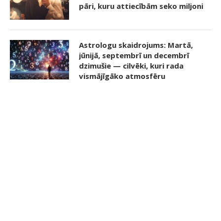
pāri, kuru attiecībām seko miljoni
Astrologu skaidrojums: Martā,
jūnijā, septembrī un decembrī
dzimušie — cilvēki, kuri rada
vismājīgāko atmosfēru