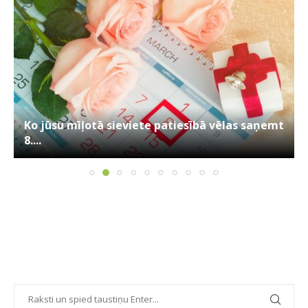
Ko jūsu mīļotā sieviete patiesībā vēlas saņemt
8....