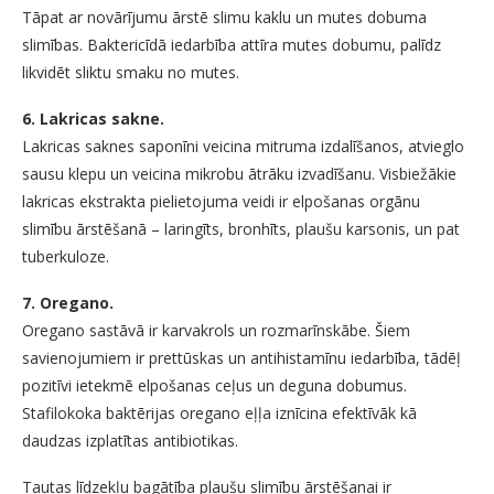
Tāpat ar novārījumu ārstē slimu kaklu un mutes dobuma
slimības. Baktericīdā iedarbība attīra mutes dobumu, palīdz
likvidēt sliktu smaku no mutes.
6. Lakricas sakne.
Lakricas saknes saponīni veicina mitruma izdalīšanos, atvieglo
sausu klepu un veicina mikrobu ātrāku izvadīšanu. Visbiežākie
lakricas ekstrakta pielietojuma veidi ir elpošanas orgānu
slimību ārstēšanā – laringīts, bronhīts, plaušu karsonis, un pat
tuberkuloze.
7. Oregano.
Oregano sastāvā ir karvakrols un rozmarīnskābe. Šiem
savienojumiem ir prettūskas un antihistamīnu iedarbība, tādēļ
pozitīvi ietekmē elpošanas ceļus un deguna dobumus.
Stafilokoka baktērijas oregano eļļa iznīcina efektīvāk kā
daudzas izplatītas antibiotikas.
Tautas līdzekļu bagātība plaušu slimību ārstēšanai ir