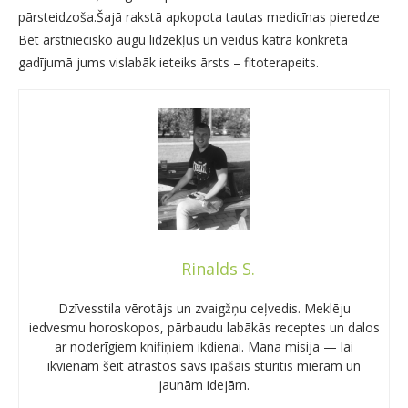
pārsteidzoša.Šajā rakstā apkopota tautas medicīnas pieredze
Bet ārstniecisko augu līdzekļus un veidus katrā konkrētā
gadījumā jums vislabāk ieteiks ārsts – fitoterapeits.
Rinalds S.
Dzīvesstila vērotājs un zvaigžņu ceļvedis. Meklēju
iedvesmu horoskopos, pārbaudu labākās receptes un dalos
ar noderīgiem knifiņiem ikdienai. Mana misija — lai
ikvienam šeit atrastos savs īpašais stūrītis mieram un
jaunām idejām.