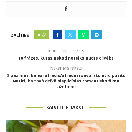
0
DALĪTIES
Iepriekšējais raksts
10 frāzes, kuras nekad neteiks gudrs cilvēks
Nākamais raksts
8 pazīmes, ka esi atradis/atradusi savu īsto otro pusīti.
Netici, ka tavā dzīvē piepildīsies romantisko filmu
sižetiem!
SAISTĪTIE RAKSTI