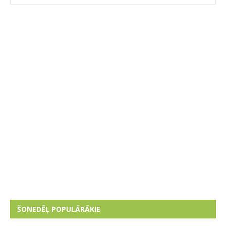
ŠONEDĒĻ POPULĀRĀKIE