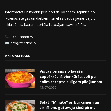
Informatīvs un izklaidējošs portāls ikvienam. Atpūties no
ikdienas steigas un darbiem, smelies daudz jaunu ideju un
izklaidējies. Katram portāla lietotājam savs stūrītis.
+371 28880751
info@freetime.lv
AKTUĀLI RAKSTI
Vistas pīrāgs no lavaša
cepeškrāsnī: vienkārša, soli pa
solim recepte sulīgam pildījumam
15/07/2026
Salāti “Minūte” ar burkāniem un
zirnīšiem: gatavoju tieši pirms