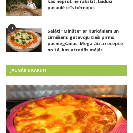
kas neprot ne rakstīt, laidusi
pasaulē trīs bērniņus
3
Salāti “Minūte” ar burkāniem un
zirnīšiem: gatavoju tieši pirms
pasniegšanas. Mega-ātra recepte
no tā, kas atradās mājās
JAUNĀKIE RAKSTI