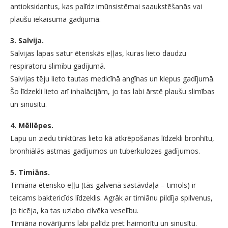
antioksidantus, kas palīdz imūnsistēmai saaukstēšanās vai
plaušu iekaisuma gadījumā.
3. Salvija.
Salvijas lapas satur ēteriskās eļļas, kuras lieto daudzu
respiratoru slimību gadījumā.
Salvijas tēju lieto tautas medicīnā angīnas un klepus gadījumā.
Šo līdzekli lieto arī inhalācijām, jo tas labi ārstē plaušu slimības
un sinusītu.
4. Mēllēpes.
Lapu un ziedu tinktūras lieto kā atkrēpošanas līdzekli bronhītu,
bronhiālās astmas gadījumos un tuberkulozes gadījumos.
5. Timiāns.
Timiāna ēterisko eļļu (tās galvenā sastāvdaļa – timols) ir
teicams baktericīds līdzeklis. Agrāk ar timiānu pildīja spilvenus,
jo ticēja, ka tas uzlabo cilvēka veselību.
Timiāna novārījums labi palīdz pret haimorītu un sinusītu.