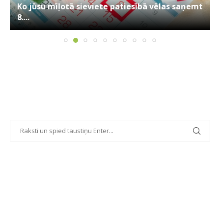
Ko jūsu mīļotā sieviete patiesībā vēlas saņemt
8....