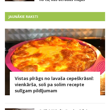
JAUNĀKIE RAKSTI
Vistas pīrāgs no lavaša cepeškrāsnī:
vienkārša, soli pa solim recepte
sulīgam pildījumam