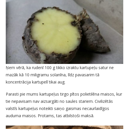
Ņem vērā, ka rudenī 100 g tikko izraktu kartupeļu satur ne
mazāk kā 10 miligramu solanīna, līdz pavasarim tā
koncentrācija kartupelī tikai aug.
Parasti pie mums kartupeļus tirgo pītos polietilēna maisos, kur
tie nepavisam nav aizsargāti no saules stariem. Civilizētās
valstīs kartupeļus noteikti saiņo gaismas necaurlaidīgos
auduma maisos. Protams, tas atbilstoši maksā.