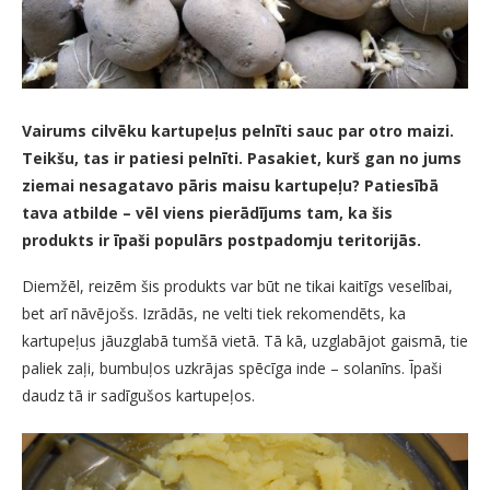
Vairums cilvēku kartupeļus pelnīti sauc par otro maizi.
Teikšu, tas ir patiesi pelnīti. Pasakiet, kurš gan no jums
ziemai nesagatavo pāris maisu kartupeļu? Patiesībā
tava atbilde – vēl viens pierādījums tam, ka šis
produkts ir īpaši populārs postpadomju teritorijās.
Diemžēl, reizēm šis produkts var būt ne tikai kaitīgs veselībai,
bet arī nāvējošs. Izrādās, ne velti tiek rekomendēts, ka
kartupeļus jāuzglabā tumšā vietā. Tā kā, uzglabājot gaismā, tie
paliek zaļi, bumbuļos uzkrājas spēcīga inde – solanīns. Īpaši
daudz tā ir sadīgušos kartupeļos.