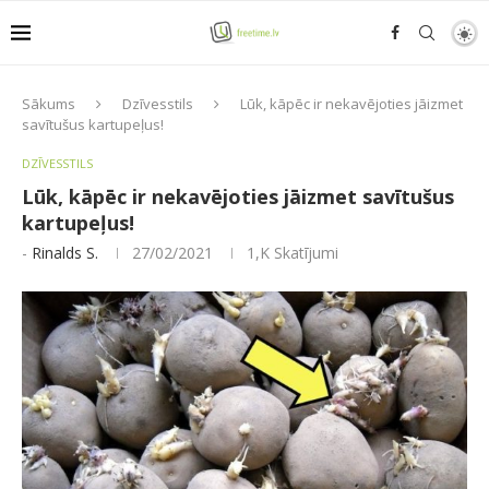
Sākums
Dzīvesstils
Lūk, kāpēc ir nekavējoties jāizmet
savītušus kartupeļus!
DZĪVESSTILS
Lūk, kāpēc ir nekavējoties jāizmet savītušus
kartupeļus!
-
Rinalds S.
27/02/2021
1,K
Skatījumi