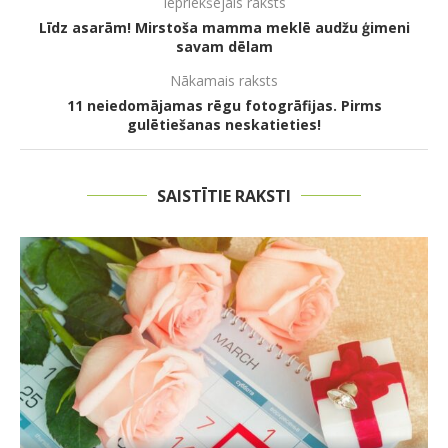
Iepriekšējais raksts
Līdz asarām! Mirstoša mamma meklē audžu ģimeni
savam dēlam
Nākamais raksts
11 neiedomājamas rēgu fotogrāfijas. Pirms
gulētiešanas neskatieties!
SAISTĪTIE RAKSTI