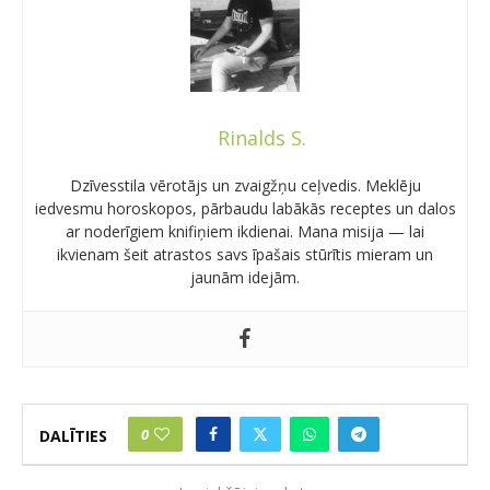
Rinalds S.
Dzīvesstila vērotājs un zvaigžņu ceļvedis. Meklēju
iedvesmu horoskopos, pārbaudu labākās receptes un dalos
ar noderīgiem knifiņiem ikdienai. Mana misija — lai
ikvienam šeit atrastos savs īpašais stūrītis mieram un
jaunām idejām.
0
DALĪTIES