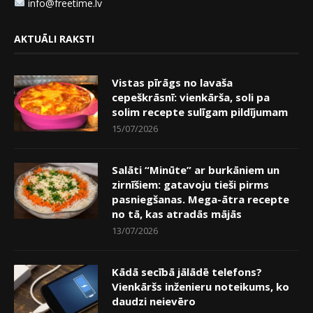
info@freetime.lv
AKTUĀLI RAKSTI
Vistas pīrāgs no lavaša
cepeškrāsnī: vienkārša, soli pa
solim recepte sulīgam pildījumam
15/07/2026
Salāti “Minūte” ar burkāniem un
zirnīšiem: gatavoju tieši pirms
pasniegšanas. Mega-ātra recepte
no tā, kas atradās mājās
13/07/2026
Kādā secībā jālādē telefons?
Vienkāršs inženieru noteikums, ko
daudzi neievēro