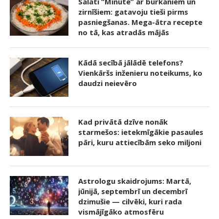
Salāti “Minūte” ar burkāniem un
zirnīšiem: gatavoju tieši pirms
pasniegšanas. Mega-ātra recepte
no tā, kas atradās mājās
Kādā secībā jālādē telefons?
Vienkāršs inženieru noteikums, ko
daudzi neievēro
Kad privātā dzīve nonāk
starmešos: ietekmīgākie pasaules
pāri, kuru attiecībām seko miljoni
Astrologu skaidrojums: Martā,
jūnijā, septembrī un decembrī
dzimušie — cilvēki, kuri rada
vismājīgāko atmosfēru