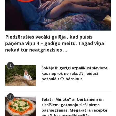
Piedzērušies vecāki gulēja , kad puisis
paņēma viņu 4 – gadīgo meitu. Tagad viņa
nekad tur neatgriezīsies …
2
Šokējoši: garīgi atpalikusi sieviete,
kas neprot ne rakstīt, laidusi
pasaulē trīs bērniņus
3
Salāti “Minūte” ar burkāniem un
zirnīšiem: gatavoju tieši pirms
pasniegšanas. Mega-ātra recepte
no tā, kas atradās mājās