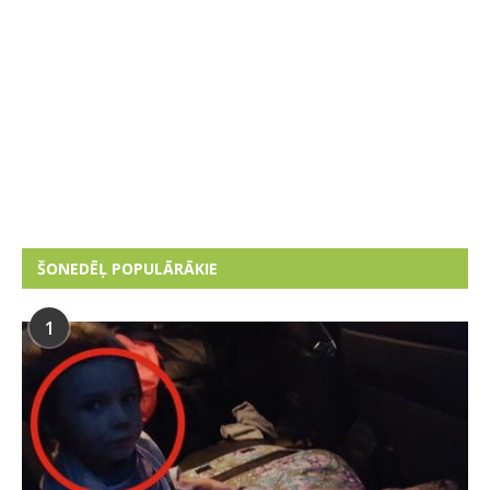
ŠONEDĒĻ POPULĀRĀKIE
1