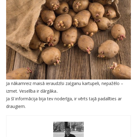
Ja nākamreiz maisā ieraudzīsi zaļganu kartupeli, nepažēlo –
izmet. Veselība ir dārgāka..
Ja šī informācija bija tev noderīga, ir vērts tajā padalīties ar
draugiem.